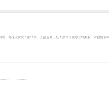
助理，他撞破女局长的情事，直接连升三级！原单位领导立即换脸，对他阿谀
………………………