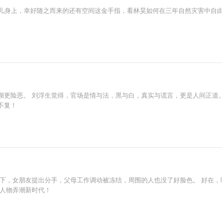
孤儿身上，幸好随之而来的还有空间这金手指，看林昊如何在三年自然灾害中自
湖更险恶。 刘浮生觉得，官场是情与法，黑与白，真实与谎言，更是人间正道。
不复！
乡下，女朋友提出分手，父母工作调动被冻结，周围的人也没了好脸色。 好在
小人物弄潮新时代！