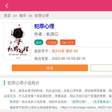
首页
>>
都市
>>
犯罪心理
犯罪心理
作者：
长洱
都市
已完结
286 万字
最新章节：
第310章 番外 09
最后更新：2023-06-16 00:48:16
阅读
犯罪心理小说简介
有天，林辰在看书的时候，刑从连问他：你是心理学家，那你能帮我看看，我
从连又问，什么是变量？林辰那时想，变量就是，我以为你只是个普通的警察，最
长洱
是一名出色的小说作者，他的作品包括：《
犯罪心理
》、《
天才基本法
》
最新章节犯罪心理全文阅读推荐地址：https://m.shuhaige.net/shu_96257.htm