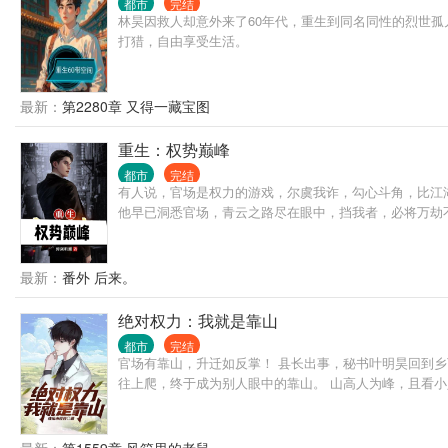
都市
完结
林昊因救人却意外来了60年代，重生到同名同性的烈世
打猎，自由享受生活。
最新：
第2280章 又得一藏宝图
重生：权势巅峰
都市
完结
有人说，官场是权力的游戏，尔虞我诈，勾心斗角，比江
他早已洞悉官场，青云之路尽在眼中，挡我者，必将万劫
最新：
番外 后来。
绝对权力：我就是靠山
都市
完结
官场有靠山，升迁如反掌！ 县长出事，秘书叶明昊回到
往上爬，终于成为别人眼中的靠山。 山高人为峰，且看