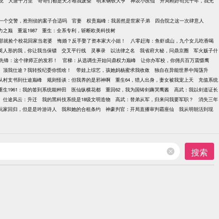
统
大唐十万里
哥哥们都是天才唯我废柴
明末钢铁大亨
神农小医仙
开局刚好苟完十年，我无
一个交警，抢刑侦的案子合适吗
官妻
权贵巅峰：我居然是世家子弟
四合院之这一次肆意人
力之巅
重返1987
重生：全系专利，斩断欧美科技树
那就捡个校花回家当老婆
悔婚？反手娶了资本家大小姐！
八零赶海：鱼虾成山，九个女儿吃香喝
英人形的我，你让我当保镖
交叉平行线
灵事录
以法律之名
我省府大秘，问鼎京圈
军火贩子什
先锋：这个律师正的发邪！
官梯：从选调生开始问鼎权力巅峰
让你办军校，你佣兵百万震慑鹰
顶我仕途？我转投纪委你慌啥！
带娃上综艺，孩她妈杨蜜求我收敛
独自在异能世界中闯荡升
从村支书到仕途巅峰
规则怪谈：但我养的是邪神啊
重生64，猎人出身，妻女被我宠上天
充值系统
重生1961：我的签到系统能种田
医仙纵横花都
重回62，我为国铸剑薅哭鹰酱
高武：我以剑道证长
仕途风云：升迁
我的黑科技系统是18级文明造物
高武：替弟从军，归来问我要军职？
消失三年
玩家回归，但是是吟游诗人
我和她的合租条约
神豪判官：开局直播审判霸座仙
我从明朝活到现
搜索