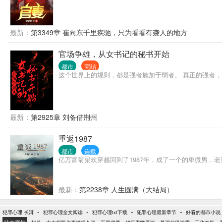
最新：
第3349章 崔向东千里疾驰，只为看看有袭人的地方
官场争雄，从女书记的秘书开始
都市
完结
这个世界上的规则，都是强者施加于弱者。 真正的强者
最新：
第2925章 刘备借荆州
重返1987
都市
连载
亿万富翁梁欢穿越回到了1987年，成了一个的卑微男
最新：
第2238章 人生圆满（大结局）
-
-
-
-
犯罪心理 长洱
犯罪心理全文阅读
犯罪心理txt下载
犯罪心理最新章节
好看的都市小说