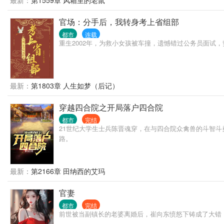
最新：
第1559章 风箱里的老鼠
官场：分手后，我转身考上省组部
都市
连载
重生2002年，为救小女孩被车撞，遗憾错过公务员面试，势
最新：
第1803章 人生如梦（后记）
穿越四合院之开局落户四合院
都市
完结
21世纪大学生士兵陈晋魂穿，在与四合院众禽兽的斗智
路。
最新：
第2166章 田纳西的艾玛
官妻
都市
完结
前世被当副镇长的老婆离婚后，崔向东愤怒下铸成了大错