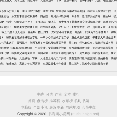
吞噬九重天
奥术之主
绝世毒尊
无限动漫录
官狱
王牌特种兵
超神机械师
龙族
极品通灵系
觉醒系统从打猎开始
重回1982小渔村
重生1958：发家致富从南锣鼓巷开始
我在四合院里有小院
你
重生官场：从京都下基层权利巅峰
四合院：开局卖掉铁饭碗
四合院：激情澎湃的岁月
重生96：权
去吧
快穿：短命炮灰不死了
美女总裁，请上车
五十年代：带着随身空间进城奔小康
甩我是吧？
钱全靠挂！
病娇美女总裁爱上我
我的区长老婆
火红年代：开发北大荒，种田赶山养全家
身为精
年：我五个嫂子没人照顾
重生70：猎王归来，资本家小姐求我娶
离婚后，我成为了医学传奇！
律政
婚？
张易发老师解读书籍文字版
一不小心穿越成了老天爷
重生成游戏玩家
平庸的人不拯救世界
从书里出来了
最强战神
举国飞升！十四亿魔修吓哭异界
重生85：运气好亿点，我靠赶海成首富
全球警报！SSSSS级仙尊归来
中年逆袭，女儿助我变神豪
全网嘲我模仿顶流，天后砸钱逼我退圈
重生七零，我要帮父亲鸣冤昭雪
重回八零：谁说女儿都是赔钱货？
灵气复苏：我的捉鬼系统开挂了
从四大村姑开始
凡尘战场
军阀：从搬空上海兵工厂开始
废兽逆袭打脸不按套路出牌的神兽
顶级
全球
被虐88次，真真少爷心死离家
市场监管七十年变迁
重生荒年，我捡个大院知青当老婆
书库
分类
作者
全本
排行
首页
点击榜
推荐榜
收藏榜
临时书架
电脑版
全部小说
最近更新
网站地图
会员书架
Copyright © 2026
书海阁小说网 (m.shuhaige.net)