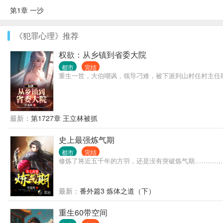
第1章 一沙
《犯罪心理》推荐
权欲：从乡镇到省委大院
都市
完结
重生一世，大伯嘲讽，领导刁难，被下派到山村任村主任
最新：
第1727章 王立林被抓
史上最强炼气期
都市
完结
修炼了将近五千年的方羽，还是没有突破炼气期…………
最新：
番外篇3 炼体之道（下）
重生60带空间