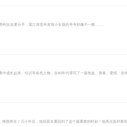
利女友要分手，梁江涛意外发现小女孩的爷爷好像不一般........
斗勇中成长起来，结识等各色人物，在60年代谱写了一篇热血、青春、爱情、友
，悔恨终生！几十年后，他却莫名重回到了这个最重要的时刻！他再次面对要