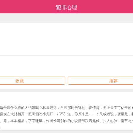
犯罪心理
收藏
推荐
适合跟什么样的人结婚吗？林辰记得，自己那时告诉他，爱情是世界上最不可估量的
喜欢在大排档开一瓶啤酒吃小龙虾，却不知道，你原来是……；又或者说，变量是，
、等，本本精品，字字珠玑，作者长洱创作的小说情节跌宕起伏、扣人心弦，情节与
l