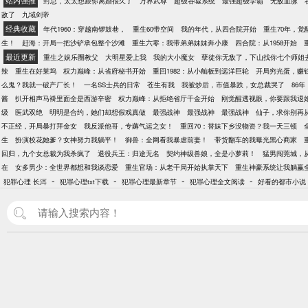
站内强推
封总，太太想跟你离婚很久了
万界武尊
超级吞噬系统
最强超级学霸
无敌血脉
敌了
九域剑帝
经典收藏
年代1960：穿越南锣鼓巷，
重生60带空间
我的年代，从四合院开始
重生70年，
生！
赶海：开局一把沙铲承包整个沙滩
重生六零：我带弟弟妹妹奔小康
四合院：从1958开始
最近更新
重生之娱乐圈教父
大明星爱上我
我的大小魔女
孽徒你无敌了，下山找你七个师姐
辣
重生在好莱坞
权力巅峰：从省府秘书开始
重回1982：从小舢板到远洋巨轮
开局穷光蛋，赚
么鬼？我就一破产厂长！
一名SS士兵的日常
苍生有我
我被炒后，市值暴跌，女总裁哭了
86
酱
扒开相声马褂里面全是西游辛密
权力巅峰：从拒绝省厅千金开始
刚觉醒透视眼，你要跟我退
级
医武双绝
明明是合约，她们却想假戏真做
最强战神
最强战神
最强战神
仙子，求你别再
不正经，开局暴打拜金女
我反派他哥，专薅气运之女！
重回70：替妹下乡没物资？我一天三顿
生
扮演校花她爹？女神努力我躺平！
御兽：全网看我暴虐前妻！
带货翻车的我曝光黑心商家
回归，九个女总裁为我杀疯了
退役兵王：归途无名
契约神级兽娘，全是小萝莉！
猛男闯莞城，
在
女多男少：全世界都想和我谈恋爱
重生官场：从老干局开始执掌天下
重生神豪系统让我躺赢
-
-
-
-
犯罪心理 长洱
犯罪心理txt下载
犯罪心理最新章节
犯罪心理全文阅读
好看的都市小说