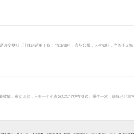
，是改变规则，让规则适用于我！ 情场如棋，官场如棋，人生如棋，当落子无
，老婆被撬，家徒四壁，只有一个小寡妇默默守护在身边。重生一次，赚钱已经非