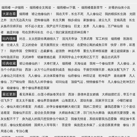
-
-
-
-
烟雨楼 一夕烟雨
烟雨楼全文阅读
烟雨楼txt下载
烟雨楼最新章节
好看的仙侠小说
大家在看
烟雨楼
谁让他修仙的！
我在天牢，长生不死
凡人修仙记
我的模拟长生路
光阴
之外
法力无边高大仙
恐怖修仙路
长生天阙
独步成仙
家族修仙，凌云九天
玄镜高悬
长生
从炼丹宗师开始
对不起小龙女，我尹志平只想修仙
巨龙：龙界
凡人修仙，万尸铸仙骨
仙
者
她是剑修
苟在异界问长生
什么！我们家居然是邪神后裔？
站内强推
封总，太太想跟你离婚很久了
混沌天帝诀
万界武尊
军工科技
烟雨楼
医路坦
途
仕途人生
正义的使命
逆天腹黑狂女：绝世狂妃
在爱情公寓的咸鱼日常
快穿：邪帝，坏透
了！
我的帝国
空降萌宝：总裁爹地，超强势
神道丹尊
重生九零神医福妻
建立超级家族：从
52年隐居开始
天武神帝
错嫁替婚总裁
开局同学会上中奖两亿五千万
极品古武高手
经典收藏
谁让他修仙的！
大奉打更人
烟雨楼
天海仙途
我有一个修仙世界
凡人修仙，从
当个小药奴开始
西游：从方寸山开始签到成圣
独步成仙
手握空间聊天群，炮灰女配飞升了
凡
人修仙之问道长生
凡人修仙，从法体双修开始
仙府修仙：种田证道
乾坤葫芦
嘉佑嬉事
凡人
修仙，万尸铸仙骨
我在凡人科学修仙
叩问仙道
顶级气运，悄悄修炼千年
凡人修仙之乾坤五行
诀
稳健修仙，整个修仙界都是我家
最近更新
看见弹幕后，白莲小师妹卷哭全宗
西游：唐僧本是女娇娥
大师姐摆烂后，带五个道
侣飞升了
老太太不服老，修仙界里做烧烤
山海渡灵人
渡劫失败，回家开宗立派
小哑巴被读
心，修仙大佬们求着宠
共感后，好孕女修被绝嗣大佬们宠
我的二货师父
嫌我恋爱脑？三个道侣
追着宠
我修仙开后宫，道侣全员美强惨
大师姐杀疯三界，宗门沦为火葬场
疯批师兄要强娶，炮
灰女配不干了
身为超人的我只想安静当个锦衣卫
我修无情道，系统却要我当恋爱脑
绑定抽卡系
统后，修仙女配成戏精
国师大人等等我！
菩提骨
疯批恶女杀疯了，众道侣夜夜求饶
修仙：开
局道心镜，专治心魔
-
-
-
-