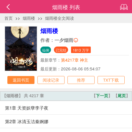
烟雨楼 列表
首页
>>
烟雨楼
>>
烟雨楼全文阅读
烟雨楼
作者：
一夕烟雨
仙侠
已完结
1813 万字
最新章节：
第4217章 神主
最后更新：2026-08-06 05:54:07
返回书页
阅读记录
推荐
TXT下载
【烟雨楼】 共 4217 章
【
下一页
】 【
尾页
】
第1章 天资妖孽李子夜
第2章 冰清玉洁秦婀娜