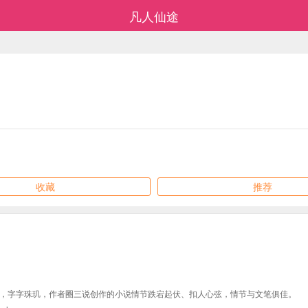
凡人仙途
收藏
推荐
，字字珠玑，作者圈三说创作的小说情节跌宕起伏、扣人心弦，情节与文笔俱佳。