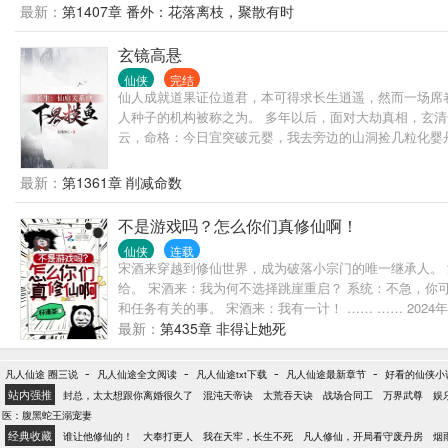
最新：
第1407章 番外：花落离枝，聚散有时
玄镜高悬
仙侠
完结
仙人成就道果证位道君，本可得求长生逍遥，然而一场席
人种子的机构被称之为。 多年以后，面对大劫真相，玄清
云，命格：今日宜突破元婴，我去旁边的山洞捡几粒化婴
后。 开始摸鱼！
最新：
第1361章 削减命数
不是游戏吗？怎么你们真修仙啊！
仙侠
连载
宋酒来穿越到修仙世界，成为破落小宗门的唯一继承人。
给。 宋酒来：我为何不选择跳崖重启？ 系统：不急，你
和任务有关的事。 宋酒来：我有一计！ …… …… 20
了打广告简直无所不用其极！ 几天后，热搜榜#妈给我一
最新：
第435章 非得让她死
么办？没关系，我们先发展科技，用科技和修仙对轰！ 
-
-
-
-
凡人仙途 圈三说
凡人仙途全文阅读
凡人仙途txt下载
凡人仙途最新章节
好看的仙侠小
站内强推
封总，太太想跟你离婚很久了
混沌天帝诀
太荒吞天诀
战场合同工
万界武尊
娱
医：腹黑蛇王溺宠妻
经典收藏
谁让他修仙的！
大奉打更人
我在天牢，长生不死
凡人修仙，开局看守废丹房
烟