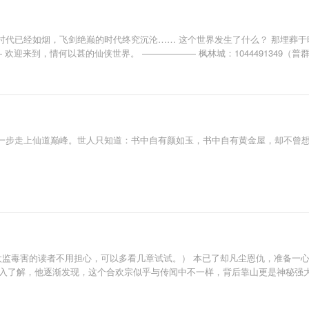
时代已经如烟，飞剑绝巅的时代终究沉沦…… 这个世界发生了什么？ 那埋葬于
来到，情何以甚的仙侠世界。 —————— 枫林城：1044491349（普群） V
一步走上仙道巅峰。世人只知道：书中自有颜如玉，书中自有黄金屋，却不曾
和太监毒害的读者不用担心，可以多看几章试试。） 本已了却凡尘恩仇，准备一
着深入了解，他逐渐发现，这个合欢宗似乎与传闻中不一样，背后靠山更是神秘强