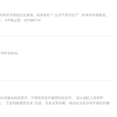
时间长河里的历史真相，谁来聆听？ 山河千里写伏尸，乾坤百年描饿虎。
IP验证群：327980714
想书中也有仙。
心向道修仙的陆星河，不曾想竟意外被拐到合欢宗。 这让他陷入深深怀
大。 于是他随遇而安道:“也罢，先在这里待着，谁说在合欢宗就不能好好修