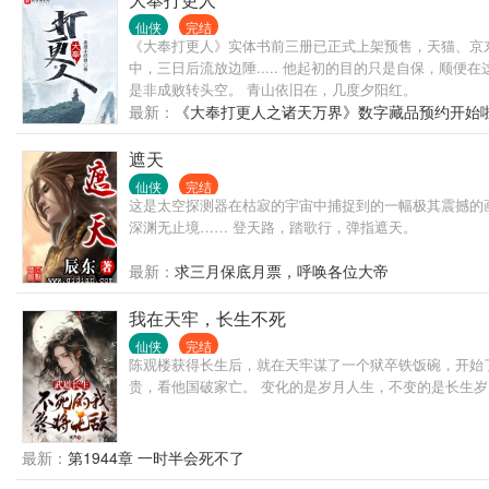
仙侠
完结
《大奉打更人》实体书前三册已正式上架预售，天猫、京东、
中，三日后流放边陲..... 他起初的目的只是自保，顺便
是非成败转头空。 青山依旧在，几度夕阳红。
最新：
《大奉打更人之诸天万界》数字藏品预约开始
遮天
仙侠
完结
这是太空探测器在枯寂的宇宙中捕捉到的一幅极其震撼的
深渊无止境…… 登天路，踏歌行，弹指遮天。
最新：
求三月保底月票，呼唤各位大帝
我在天牢，长生不死
仙侠
完结
陈观楼获得长生后，就在天牢谋了一个狱卒铁饭碗，开始
贵，看他国破家亡。 变化的是岁月人生，不变的是长生
最新：
第1944章 一时半会死不了