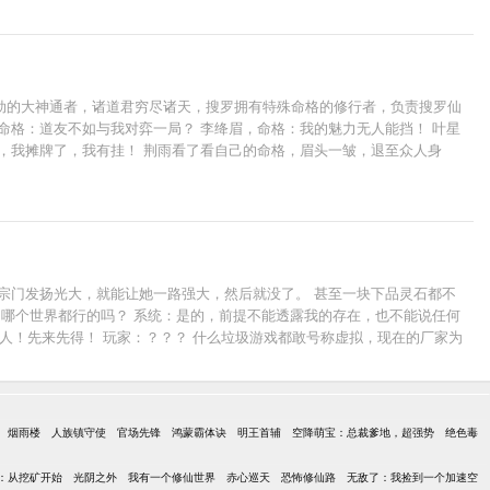
劫的大神通者，诸道君穷尽诸天，搜罗拥有特殊命格的修行者，负责搜罗仙
命格：道友不如与我对弈一局？ 李绛眉，命格：我的魅力无人能挡！ 叶星
，我摊牌了，我有挂！ 荆雨看了看自己的命格，眉头一皱，退至众人身
宗门发扬光大，就能让她一路强大，然后就没了。 甚至一块下品灵石都不
…哪个世界都行的吗？ 系统：是的，前提不能透露我的存在，也不能说任何
50人！先来先得！ 玩家：？？？ 什么垃圾游戏都敢号称虚拟，现在的厂家为
死之人的心愿吧！ 起初，大家都以为这真的只是个游戏。 开局修行不够怎
生气的！
烟雨楼
人族镇守使
官场先锋
鸿蒙霸体诀
明王首辅
空降萌宝：总裁爹地，超强势
绝色毒
：从挖矿开始
光阴之外
我有一个修仙世界
赤心巡天
恐怖修仙路
无敌了：我捡到一个加速空