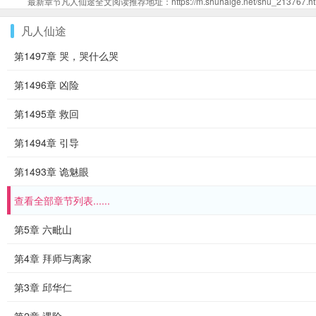
最新章节凡人仙途全文阅读推荐地址：https://m.shuhaige.net/shu_213767.ht
凡人仙途
第1497章 哭，哭什么哭
第1496章 凶险
第1495章 救回
第1494章 引导
第1493章 诡魅眼
查看全部章节列表......
第5章 六毗山
第4章 拜师与离家
第3章 邱华仁