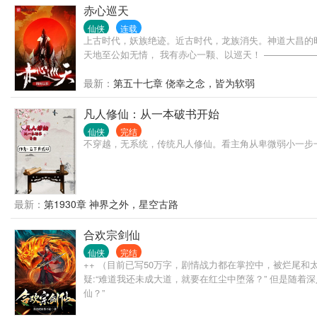
赤心巡天
仙侠
连载
上古时代，妖族绝迹。近古时代，龙族消失。神道大昌的
天地至公如无情， 我有赤心一颗、以巡天！ —————— 欢迎
最新：
第五十七章 侥幸之念，皆为软弱
凡人修仙：从一本破书开始
仙侠
完结
不穿越，无系统，传统凡人修仙。看主角从卑微弱小一步
最新：
第1930章 神界之外，星空古路
合欢宗剑仙
仙侠
完结
++ （目前已写50万字，剧情战力都在掌控中，被烂尾
疑:“难道我还未成大道，就要在红尘中堕落？” 但是随
仙？”