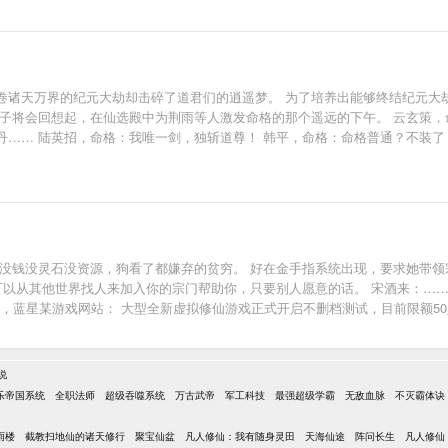
卷诸天万界的纪元大劫却击碎了道君们的逍遥梦。 为了培养出能够终结纪元大
子将会回想起，在仙选殿中为荆雨等人激发命格的那个遥远的下午。 云玄策，
丹…… 陆英招，命格：我唯一剑，独斩道尊！ 韩平，命格：命格普通？不装了
 没钱没灵石没资源，狗看了都嫌弃的贫穷。 好在金手指系统出现，要求她带领
可以从其他世界找人来加入你的宗门帮助你，只要别人愿意的话。 宋酒来：…
24年，蓝星某游戏网站： 大型全新虚拟修仙游戏正式开启不删档测试，目前限额
个名额#。 妈，我快死了，临死之前我就想玩一下破宗门，求求你圆了我这个将
但是先说好，大家玩游戏归玩游戏。 你们现实里要是踩着飞剑起飞了，我可是会
说
乐帝国系统
全职法师
超级吞噬系统
万古武帝
军工科技
最强超级学霸
无敌血脉
不灭霸体诀
雨楼
截教扫地仙的诸天修行
聚宝仙盆
凡人修仙：我有随身灵田
天海仙途
阵问长生
凡人修仙