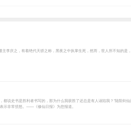
楼主李庆之，有着绝代天骄之称，黑夜之中执掌生死，然而，世人所不知的是
，都说史书是胜利者书写的，那为什么我获胜了还总是有人诬陷我？”陆阳剑仙面
，表示非常愤怒。——《修仙日报》为您报道。