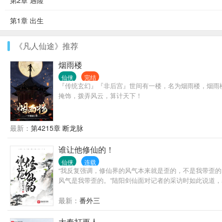
第2章 遇险
第1章 出生
《凡人仙途》推荐
烟雨楼
仙侠
完结
『传统玄幻』『非后宫』世间有一楼，名为烟雨楼，烟雨
掩饰，拨弄风云，算计天下！
最新：
第4215章 断龙脉
谁让他修仙的！
仙侠
连载
“我反复强调，修仙界的风气本来就是歪的，不是我带歪的
风气是我带歪的。”陆阳剑仙面对记者的采访时如此说道
最新：
番外三
大奉打更人