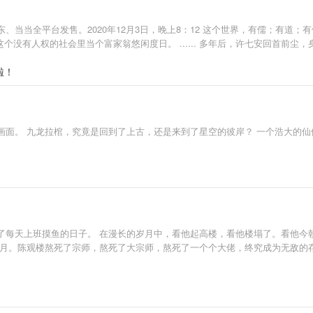
当当全平台发售。2020年12月3日，晚上8：12 这个世界，有儒；有道
在这个没有人权的社会里当个富家翁悠闲度日。 ...... 多年后，许七安回首
啦！
画面。 九龙拉棺，究竟是回到了上古，还是来到了星空的彼岸？ 一个浩大的
了每天上班摸鱼的日子。 在漫长的岁月中，看他起高楼，看他楼塌了。看他今
岁月。陈观楼熬死了宗师，熬死了大宗师，熬死了一个个大佬，终究成为无敌的