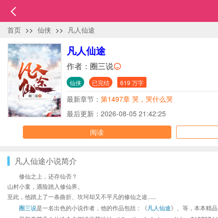
首页
>>
仙侠
>>
凡人仙途
凡人仙途
作者：
圈三说
仙侠
已完结
619 万字
最新章节：
第1497章 哭，哭什么哭
最后更新：2026-08-05 21:42:25
阅读
凡人仙途小说简介
修仙之上，还存仙否？
山村小童，遇险踏入修仙界。
至此，他踏上了一条曲折、坎坷却又不平凡的修仙之途......
圈三说
是一名出色的小说作者，他的作品包括：《
凡人仙途
》、等，本本精品