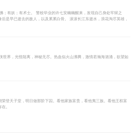
；有佛；有妖；有术士。 警校毕业的许七安幽幽醒来，发现自己身处牢狱之
前尘，身后是早已逝去的敌人，以及累累白骨。 滚滚长江东逝水，浪花淘尽英雄，
仙侠世界，光怪陆离，神秘无尽。热血似火山沸腾，激情若瀚海汹涌，欲望如
朝荣登天子堂，明日做那阶下囚。看他家族富贵，看他夷三族。看他王权富
存在。