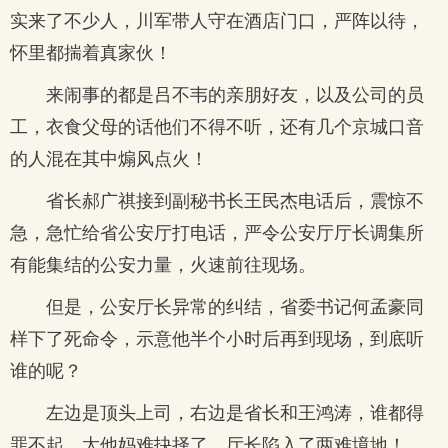
实来了不少人，川军带人守在酒店门口，严阵以待，
怀里都揣着真家伙！
来闹事的都是吕不韦的亲朋好友，以及公司的员
工，衣食父母的话他们不得不听，还有几个京城口音
的人混在其中煽风点火！
省长郝广祺接到副秘书长王民杰电话后，震惊不
急，急忙给省公安厅打电话，严令公安厅厅长调集所
有能集结的公安力量，火速前往现场。
但是，公安厅长异常的纠结，省委书记何孟豪同
样下了死命令，示意他半个小时后再到现场，到底听
谁的呢？
左边是顶头上司，右边是省长和王鸿涛，谁都得
罪不起，太他妈难抉择了，厅长陷入了两难境地！