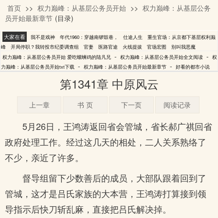
首页
>>
权力巅峰：从基层公务员开始
>>
权力巅峰：从基层公务
爱吃螺蛳鸡的陆凡兄
员开始最新章节
(目录)
大家在看
我不是戏神
年代1960：穿越南锣鼓巷，
仕途人生
重生官场：从京都下基层权利巅
峰
开局停职？我转投市纪委调查组
官妻
医路官途
火线提拔
官场宏图
别叫我恶魔
-
-
权力巅峰：从基层公务员开始 爱吃螺蛳鸡的陆凡兄
权力巅峰：从基层公务员开始全文阅读
权
-
-
力巅峰：从基层公务员开始txt下载
权力巅峰：从基层公务员开始最新章节
好看的都市小说
第1341章 中原风云
上一章
书 页
下一页
阅读记录
5月26日，王鸿涛返回省会管城，省长郝广祺回省
政府处理工作。经过这几天的相处，二人关系熟络了
不少，亲近了许多。
督导组留下少数善后的成员，大部队跟着回到了
管城，这才是吕氏家族的大本营，王鸿涛打算接到领
导指示后快刀斩乱麻，直接把吕氏解决掉。