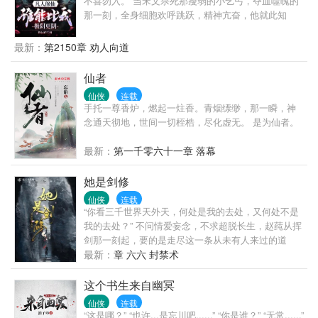
不喜勿入。 当宋文杀死那瘦弱的小乞丐，夺血噬魄的
那一刻，全身细胞欢呼跳跃，精神亢奋，他就此知
晓，此生少不了杀戮。 为了生存，为了长生，尸山血
海，在所不惜。
最新：
第2150章 劝人向道
仙者
仙侠
连载
手托一尊香炉，燃起一炷香。青烟缥缈，那一瞬，神
念通天彻地，世间一切桎梏，尽化虚无。 是为仙者。
最新：
第一千零六十一章 落幕
她是剑修
仙侠
连载
“你看三千世界天外天，何处是我的去处，又何处不是
我的去处？” 不问情爱妄念，不求超脱长生，赵莼从挥
剑那一刻起，要的是走尽这一条从未有人来过的道
路，她自己的路。 无cp女主视角修真文，慢热，升级
最新：
章 六六 封禁术
流
这个书生来自幽冥
仙侠
连载
“这是哪？” “也许...是忘川吧......” “你是谁？” “无常......”