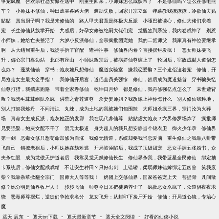
争宠疯魔
合欢宗社恐女修在逃中
刚重生回来，小师妹怎么成妖帝了
不是修仙吗？怎么在修电瓶
车？
小师妹不修仙，种田虐哭各路大佬
渡劫失败，回家开宗立派
弹幕教我撩撩撩，冷欲仙夫贴
贴贴
真当厨子啊？我是来修仙的
路人甲夫君竟是终极大反派
小哑巴被读心，修仙大佬们求着
宠
长生修仙从族学开始
共感后，好孕女修被绝嗣大佬们宠
觉醒签到系统，我内卷成神了
别惹
小师妹，她给亡夫整活了
六岁小反派修仙，全宗疯批团宠她
我的二货师父
我家真有神位要继承
啊
从大结局重生后，我徒手拆了官配
诸神往事
修仙界内卷？直接摆烂发疯！
恶女师妹要飞
升，偏心宗门靠边站
北邙有座山
小师妹叛宗后，被病娇仙尊缠上了
轮回后，宿敌成黏人道侣怎
么办？
蓬莱仙镜
穿书：炮灰她只想修仙
魔道实验室
嫌我恋爱脑？三个道侣追着宠
修仙，开
局抢走女主最大金手指！
我修仙开后宫，道侣全员美强惨
修仙，然后成为魔道魁首
穿书骗失忆
仙尊打猎，我揣崽跑路
带着全家卷修仙
乾坤日月炉
都是修仙，我丹修强亿点怎么了
末世遭背
叛？我选毛茸茸组队杀疯
洪荒之青莲道尊
杀妻娶师姐？我改嫁上神你悔什么
别人修仙我种地，
别人打架我炼丹
不问清浊
丸辣，成为土地的我被她们包围辣
大师姐杀疯三界，宗门沦为火葬
场
真命女主成反派，炮灰她正的发邪
我在现代养仙尊
贴贴虐文炮灰？六界修罗场炸了
疯批师
兄要强娶，炮灰女配不干了
混元太极道
身为超人的我只想安静当个锦衣卫
御火少年录
修仙界
第一剑
恶毒女修只想苟命却修为自涨
我修无情道，系统却要我当恋爱脑
重生修仙之我靠八卦带
飞自己
错撩老祖后，小师妹她在劫难逃
开局被诬陷后，我成了顶级团宠
恶女手握五张婚书，众
夫杀红眼
成为龙傲天护道者后
我靠灵觉天赋修仙长生
修仙界杀我，我带蓝星全民修仙
绑定抽
卡系统后，修仙女配成戏精
不让安生种田？只好出剑
上错轿，柔弱师妹错嫁绑定五凶兽
笑我废
柴？我靠杂草掀翻全宗门
国师大人等等我！
奶团上交修仙界，国家爸爸宠上天
菩提骨
凡间散
修？她分明是仙界收尸人！
步步飞仙
师尊今日又把徒弟养歪了
疯批恶女杀疯了，众道侣夜夜求
饶
恶毒师尊摆烂，逆徒们争抢求名分
龙女飞升：从封印下捡尸开始
修仙：开局道心镜，专治心
魔
-
-
-
-
遮天 辰东
遮天txt下载
遮天最新章节
遮天全文阅读
好看的仙侠小说