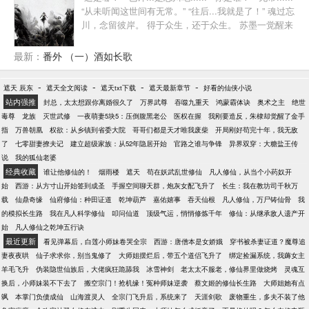
“从未听闻这世间有无常。” “往后...我就是了！” 魂过忘
川，念留彼岸。 得于众生，还于众生。 苏墨一觉醒来
已非往世，入京赶考又意外入了仙局，获得了通幽之
力。 以通幽之力，布局仙路。 只是这世间的真相，苏
最新：
番外 （一）酒如长歌
墨看不清......
-
-
-
-
遮天 辰东
遮天全文阅读
遮天txt下载
遮天最新章节
好看的仙侠小说
站内强推
封总，太太想跟你离婚很久了
万界武尊
吞噬九重天
鸿蒙霸体诀
奥术之主
绝世
毒尊
龙族
灭世武修
一夜萌妻5块5：压倒腹黑老公
医权在握
我刚要造反，朱棣却觉醒了金手
指
万兽朝凰
权欲：从乡镇到省委大院
哥哥们都是天才唯我废柴
开局刚好苟完十年，我无敌
了
七零甜妻撩夫记
建立超级家族：从52年隐居开始
官路之谁与争锋
异界双穿：大糖盐王传
说
我的狐仙老婆
经典收藏
谁让他修仙的！
烟雨楼
遮天
苟在妖武乱世修仙
凡人修仙，从当个小药奴开
始
西游：从方寸山开始签到成圣
手握空间聊天群，炮灰女配飞升了
长生：我在教坊司千秋万
载
仙鼎奇缘
仙府修仙：种田证道
乾坤葫芦
嘉佑嬉事
吞天仙根
凡人修仙，万尸铸仙骨
我
的模拟长生路
我在凡人科学修仙
叩问仙道
顶级气运，悄悄修炼千年
修仙：从继承敌人遗产开
始
凡人修仙之乾坤五行诀
最近更新
看见弹幕后，白莲小师妹卷哭全宗
西游：唐僧本是女娇娥
穿书被杀妻证道？魔尊追
妻夜夜哄
仙子求求你，别当鬼修了
大师姐摆烂后，带五个道侣飞升了
绑定捡漏系统，我薅女主
羊毛飞升
伪装隐世仙族后，大佬疯狂跪舔我
冰雪神剑
老太太不服老，修仙界里做烧烤
灵魂互
换后，小师妹装不下去了
搬空宗门！抢机缘！冤种师妹逆袭
蔡文姬的修仙长生路
大师姐她有点
飒
本掌门负债成仙
山海渡灵人
全宗门飞升后，系统来了
天涯剑歌
废物重生，多夫不装了他