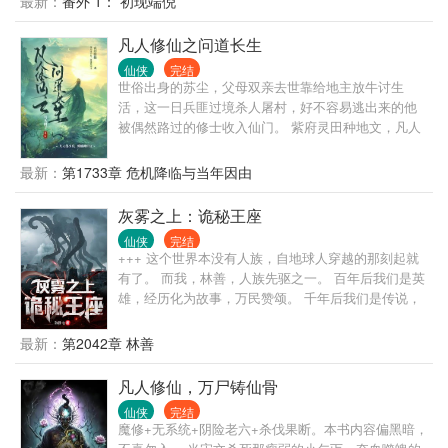
最新：
番外 1： 初现端倪
朝更迭，天下兴亡。为修仙长生，探索世界，踏入宇
宙星空，一飞冲天。
凡人修仙之问道长生
仙侠
完结
世俗出身的苏尘，父母双亲去世靠给地主放牛讨生
活，这一日兵匪过境杀人屠村，好不容易逃出来的他
被偶然路过的修士收入仙门。 紫府灵田种地文，凡人
流小说。
最新：
第1733章 危机降临与当年因由
灰雾之上：诡秘王座
仙侠
完结
+++ 这个世界本没有人族，自地球人穿越的那刻起就
有了。 而我，林善，人族先驱之一。 百年后我们是英
雄，经历化为故事，万民赞颂。 千年后我们是传说，
故事化为史诗，代代相传。 万年后我们是信仰，史诗
化为神话，香火不绝。 ps.本书别名：灰雾之上 ps.人
最新：
第2042章 林善
族发展为背景，偏向个人史诗，不是种田文。 ps.不是
完全诡秘流，随着发展，往上会涉及到些许科幻。
凡人修仙，万尸铸仙骨
仙侠
完结
魔修+无系统+阴险老六+杀伐果断。本书内容偏黑暗，