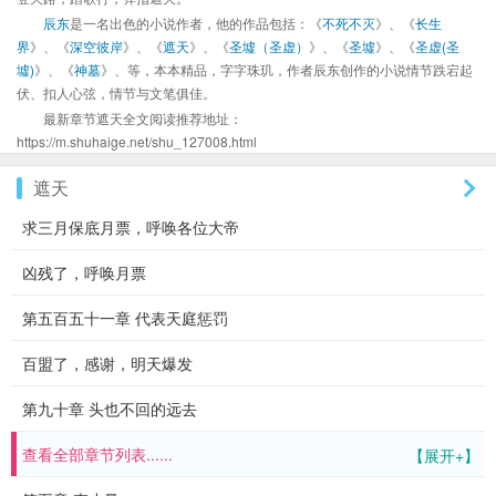
辰东
是一名出色的小说作者，他的作品包括：《
不死不灭
》、《
长生
界
》、《
深空彼岸
》、《
遮天
》、《
圣墟（圣虚）
》、《
圣墟
》、《
圣虚(圣
墟)
》、《
神墓
》、等，本本精品，字字珠玑，作者辰东创作的小说情节跌宕起
伏、扣人心弦，情节与文笔俱佳。
最新章节遮天全文阅读推荐地址：
https://m.shuhaige.net/shu_127008.html
遮天
求三月保底月票，呼唤各位大帝
凶残了，呼唤月票
第五百五十一章 代表天庭惩罚
百盟了，感谢，明天爆发
第九十章 头也不回的远去
查看全部章节列表......
【展开+】