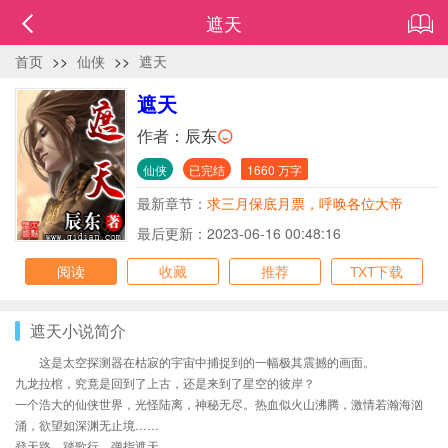
遮天
首页
>>
仙侠
>>
遮天
遮天
作者：
辰东
仙侠
已完结
1660 万字
最新章节：
求三月保底月票，呼唤各位大帝
最后更新：2023-06-16 00:48:16
阅读
收藏
推荐
TXT下载
遮天小说简介
这是太空探测器在枯寂的宇宙中捕捉到的一幅极其震撼的画面。
九龙拉棺，究竟是回到了上古，还是来到了星空的彼岸？
一个浩大的仙侠世界，光怪陆离，神秘无尽。热血似火山沸腾，激情若瀚海汹
涌，欲望如深渊无止境……
登天路，踏歌行，弹指遮天。