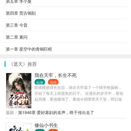
第五章 李小曼
第四章 荒古铜刻
第三章 今昔
第二章 素问
第一章 星空中的青铜巨棺
《遮天》推荐
我在天牢，长生不死
仙侠
完结
陈观楼获得长生后，就在天牢谋了一个狱卒铁饭碗，
开始了每天上班摸鱼的日子。 在漫长的岁月中，看他
起高楼，看他楼塌了。看他今朝荣登天子堂，明日做
那阶下囚。看他家族富贵，看他夷三族。看他王权富
贵，看他国破家亡。 变化的是岁月人生，不变的是长
最新：
第1946章 爱好寡妇的名声，终于传出去了
生岁月。陈观楼熬死了宗师，熬死了大宗师，熬死了
一个个大佬，终究成为无敌的存在。
修仙小书生