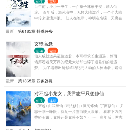
仙侠
完结
百年前，小小一书生，一介举子林家平安，踏入仙
途。 百年后，混沌海中，无数大陆漂浮，一个个大陆
中传来滚滚声浪。 仙人在咆哮，神明在哀嚎，天魔在
恸哭。 这些强者的心中只有一个想法。 林平安必须
死！
最新：
第6185章 特殊任务
玄镜高悬
仙侠
完结
仙人成就道果证位道君，本可得求长生逍遥，然而一
场席卷诸天万界的纪元大劫却击碎了道君们的逍遥
梦。 为了培养出能够终结纪元大劫的大神通者，诸道
君穷尽诸天，搜罗拥有特殊命格的修行者，负责搜罗
仙人种子的机构被称之为。 多年以后，面对大劫真
最新：
第1365章 四象器灵
相，玄清子将会回想起，在仙选殿中为荆雨等人激发
命格的那个遥远的下午。 云玄策，命格：道友不如与
对不起小龙女，我尹志平只想修仙
我对弈一局？ 李绛眉，命格：我的魅力无人能挡！ 叶
仙侠
连载
星云，命格：今日宜突破元婴，我去旁边的山洞捡几
（穿越+由武至仙+末法修仙+脑洞修仙+宇宙修仙） 尹
粒化婴丹…… 陆英招，命格：我唯一剑，独斩道尊！
志平刚一睁眼，就见一片雪白映入眼帘。 看着下方的
韩平，命格：命格普通？不装了，我摊牌了，我有
香娇玉嫩，禽兽还是禽兽不如？ ········· 多年后，尹志
挂！ 荆雨看了看自己的命格，眉头一皱，退至众人身
平凭借穿越时脑海自带的一本修仙功法问鼎中原武道
后。 开始摸鱼！
第一人，接任天下第一大教全真教掌教之位，坐看王