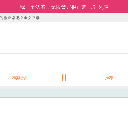
我一个法爷，无限禁咒很正常吧？ 列表
咒很正常吧？全文阅读
阅读记录
推荐