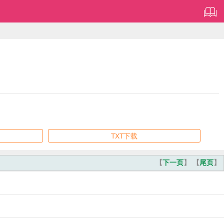
TXT下载
【
下一页
】 【
尾页
】