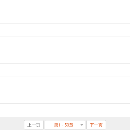
上一页
第1 - 50章
下一页