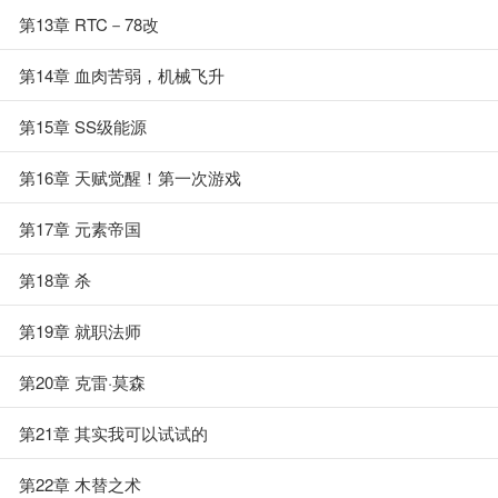
第13章 RTC－78改
第14章 血肉苦弱，机械飞升
第15章 SS级能源
第16章 天赋觉醒！第一次游戏
第17章 元素帝国
第18章 杀
第19章 就职法师
第20章 克雷·莫森
第21章 其实我可以试试的
第22章 木替之术