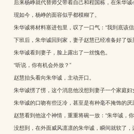
后来杨峥就代替师父带着自己和程国栋，在朱华诚
现如今，杨峥的面容似乎都模糊了。
朱华诚将材料塞进包里，叹了一口气：“我到底该信
下班后，朱华诚回到家，妻子赵慧已经准备好了饭
朱华诚看到妻子，脸上露出了一丝愧色。
“听说，你有机会外放？”
赵慧抬头看向朱华诚，主动开口。
朱华诚愣了愣，这个消息他没想到妻子一个家庭妇
朱华诚的口吻有些泛冷，甚至是有种毫不掩饰的厌
赵慧看到他这个神情，重重将碗一放：“朱华诚，你
没想到，在外面威风凛凛的朱华诚，瞬间就软了，