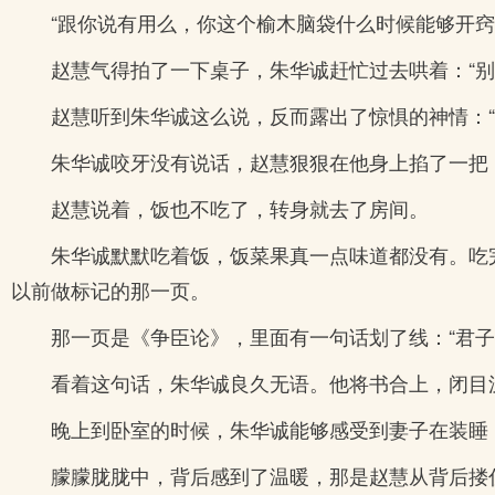
“跟你说有用么，你这个榆木脑袋什么时候能够开窍
赵慧气得拍了一下桌子，朱华诚赶忙过去哄着：“
赵慧听到朱华诚这么说，反而露出了惊惧的神情：
朱华诚咬牙没有说话，赵慧狠狠在他身上掐了一把
赵慧说着，饭也不吃了，转身就去了房间。
朱华诚默默吃着饭，饭菜果真一点味道都没有。吃
以前做标记的那一页。
那一页是《争臣论》，里面有一句话划了线：“君子
看着这句话，朱华诚良久无语。他将书合上，闭目
晚上到卧室的时候，朱华诚能够感受到妻子在装睡
朦朦胧胧中，背后感到了温暖，那是赵慧从背后搂