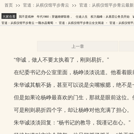
首页
>>
官道：从殡仪馆平步青云
>>
官道：从殡仪馆平步青云最新
一颗水晶葡萄
大家在看
我不是戏神
年代1960：穿越南锣鼓巷，
仕途人生
权力巅峰：从基层公务员开始
-
-
官道：从殡仪馆平步青云 一颗水晶葡萄
官道：从殡仪馆平步青云全文阅读
官道：从殡仪馆平步
上一章
“华诚，做人不要太执着了，刚则易折。”
在纪委书记办公室里面，杨峥淡淡说道。他看着眼
朱华诚其貌不扬，甚至可以说是尖嘴猴腮，绝不是
但是如果论杨峥最喜欢的门生，那就是眼前这位。
可是刚则易折四个字，却让杨峥对他充满了担心。
朱华诚淡淡回复：“杨书记的教导，我谨记在心。”