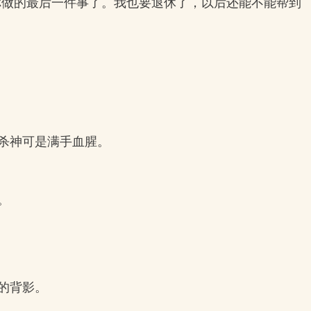
你做的最后一件事了。我也要退休了，以后还能不能帮到
杀神可是满手血腥。
。
的背影。