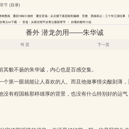
章节
(目录)
诸神愚戏
重回1982小渔村
重生官场：从京都下基层权利巅峰
官妻
西南风云：三十年江湖往事
-
-
青云txt下载
官道：从殡仪馆平步青云最新章节
好看的都市小说
番外 潜龙勿用——朱华诚
书 页
下一页
前其貌不扬的朱华诚，内心也是百感交集。
一个第一眼就能让人喜欢的人。而且他做事情尖酸刻薄，
他没有程国栋那样雄厚的背景，也没有什么特别好的运气