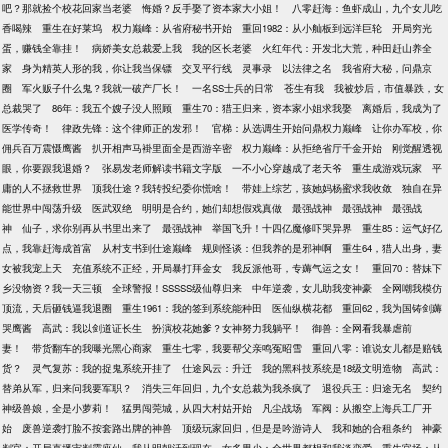
吧？那就捡个校花回家当老婆
悔婚？反手娶了资本家大小姐！
八零赶海：鱼虾成山，九个女儿吃
香喝辣
重生在好莱坞
权力巅峰：从省府秘书开始
重回1982：从小舢板到远洋巨轮
开局穷光
蛋，赚钱全靠挂！
病娇美女总裁爱上我
我的区长老婆
火红年代：开发北大荒，种田赶山养全
家
身为精英人形的我，你让我当保镖
交叉平行线
灵事录
以法律之名
我省府大秘，问鼎京
圈
军火贩子什么鬼？我就一破产厂长！
一名SS士兵的日常
苍生有我
我被炒后，市值暴跌，女
总裁哭了
86年：我五个嫂子没人照顾
重生70：猎王归来，资本家小姐求我娶
离婚后，我成为了
医学传奇！
律政先锋：这个律师正的发邪！
官梯：从选调生开始问鼎权力巅峰
让你办军校，你
佣兵百万震慑鹰酱
扒开相声马褂里面全是西游辛密
权力巅峰：从拒绝省厅千金开始
刚觉醒透视
眼，你要跟我退婚？
张易发老师解读书籍文字版
一不小心穿越成了老天爷
重生成游戏玩家
平
庸的人不拯救世界
顶我仕途？我转投纪委你慌啥！
带娃上综艺，孩她妈杨蜜求我收敛
独自在异
能世界中闯荡升级
医武双绝
明明是合约，她们却想假戏真做
最强战神
最强战神
最强战
神
仙子，求你别再从书里出来了
最强战神
举国飞升！十四亿魔修吓哭异界
重生85：运气好亿
点，我靠赶海成首富
从村支书到仕途巅峰
规则怪谈：但我养的是邪神啊
重生64，猎人出身，妻
女被我宠上天
充值系统不正经，开局暴打拜金女
我反派他哥，专薅气运之女！
重回70：替妹下
乡没物资？我一天三顿
全球警报！SSSSS级仙尊归来
中年逆袭，女儿助我变神豪
全网嘲我模仿
顶流，天后砸钱逼我退圈
重生1961：我的签到系统能种田
医仙纵横花都
重回62，我为国铸剑薅
哭鹰酱
高武：我以剑道证长生
扮演校花她爹？女神努力我躺平！
御兽：全网看我暴虐前
妻！
带货翻车的我曝光黑心商家
重生七零，我要帮父亲鸣冤昭雪
重回八零：谁说女儿都是赔钱
货？
灵气复苏：我的捉鬼系统开挂了
仕途风云：升迁
我的黑科技系统是18级文明造物
高武：
替弟从军，归来问我要军职？
消失三年回归，九个女总裁为我杀疯了
退役兵王：归途无名
契约
神级兽娘，全是小萝莉！
猛男闯莞城，从四大村姑开始
凡尘战场
军阀：从搬空上海兵工厂开
始
废兽逆袭打脸不按套路出牌的神兽
顶级玩家回归，但是是吟游诗人
我和她的合租条约
神豪