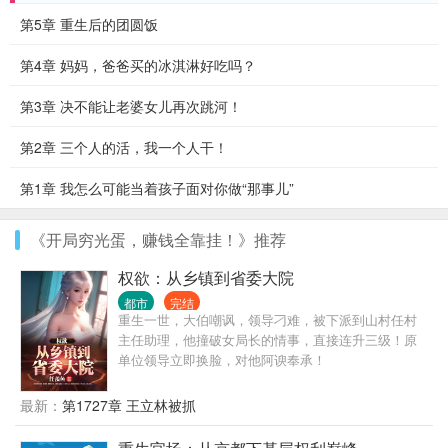
第5章 重生后的团圆饭
第4章 妈妈，爸爸买的冰淇淋好吃吗？
第3章 决不能让老婆女儿再次跳河！
第2章 三个人的活，我一个人干！
第1章 我怎么可能当着孩子面对你做“那事儿”
《开局穷光蛋，赚钱全靠挂！》推荐
权欲：从乡镇到省委大院
都市
完结
重生一世，大伯嘲讽，领导刁难，被下派到山村任村
主任助理，他撞破女局长的情事，直接连升三级！原
单位领导立即换脸，对他阿谀奉承！
最新：
第1727章 王立林被抓