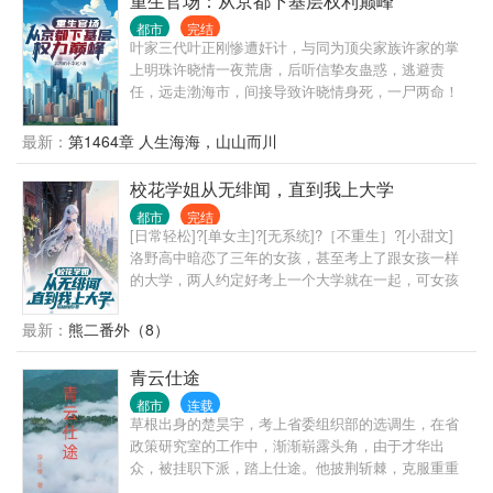
重生官场：从京都下基层权利巅峰
都市
完结
叶家三代叶正刚惨遭奸计，与同为顶尖家族许家的掌
上明珠许晓情一夜荒唐，后听信挚友蛊惑，逃避责
任，远走渤海市，间接导致许晓情身死，一尸两命！
为此叶、许两家从世交变世仇！ 最终在叶父入局的关
键时刻，许家在背后捅了刀子，进而让敌对家族有了
最新：
第1464章 人生海海，山山而川
可乘之机，对叶家穷追猛打，导致矗立在金字塔顶端
的叶家大厦崩塌！ 而作为事件的主角，虽叶正刚逃得
校花学姐从无绯闻，直到我上大学
了一时，却也没能逃得一世......
都市
完结
[日常轻松]?[单女主]?[无系统]?［不重生］?[小甜文]
洛野高中暗恋了三年的女孩，甚至考上了跟女孩一样
的大学，两人约定好考上一个大学就在一起，可女孩
竟然反悔了。 悲痛之下，洛野化身恋爱小说作者，没
想到大学还没开学，他写的小说冲上了平台榜首，他
最新：
熊二番外（8）
竟然火了…… 上大学后，洛野原以为自己再也不会谈
恋爱，却偶然相识了高冷学姐。 洛野决定，要偷偷跟
青云仕途
学姐谈恋爱，然后惊艳所有人。 等他和高冷学姐手拉
都市
连载
手出现在学校里的时候，全校都震惊了。 高冷校花苏
草根出身的楚昊宇，考上省委组织部的选调生，在省
白粥的身边竟然出现了男人？ 这时，暗恋三年的女孩
政策研究室的工作中，渐渐崭露头角，由于才华出
却发现自己心里是有他的，于是再次展开了对洛野的
众，被挂职下派，踏上仕途。他披荆斩棘，克服重重
追求。 “抱歉，小学弟已经是我的人了。”苏白粥强势
困难，自此一路青云······