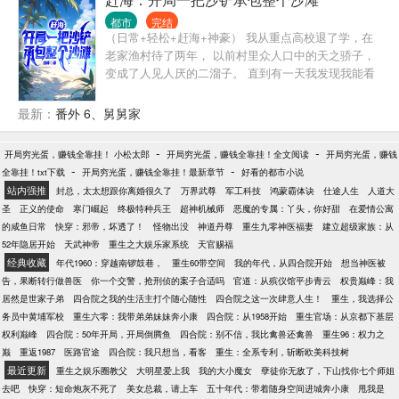
都市
完结
（日常+轻松+赶海+神豪） 我从重点高校退了学，在
老家渔村待了两年， 以前村里众人口中的天之骄子，
变成了人见人厌的二溜子。 直到有一天我发现我能看
到自己的运气值，而且还能从一个虚拟的屏幕中兑换
赶海工具。 从此，我的人生就像开了挂。 一把沙铲，
最新：
番外 6、舅舅家
轻松日入数千； 一把铁锹，我居然挖到了一桶的黄油
蟹； 一支鱼竿在手，我感觉我承包了大海，属于自己
-
-
开局穷光蛋，赚钱全靠挂！ 小松太郎
开局穷光蛋，赚钱全靠挂！全文阅读
开局穷光蛋，赚钱
的大海，大黄花、大红斑… 简介无力，请看正文。
-
-
全靠挂！txt下载
开局穷光蛋，赚钱全靠挂！最新章节
好看的都市小说
站内强推
封总，太太想跟你离婚很久了
万界武尊
军工科技
鸿蒙霸体诀
仕途人生
人道大
圣
正义的使命
寒门崛起
终极特种兵王
超神机械师
恶魔的专属：丫头，你好甜
在爱情公寓
的咸鱼日常
快穿：邪帝，坏透了！
怪物出没
神道丹尊
重生九零神医福妻
建立超级家族：从
52年隐居开始
天武神帝
重生之大娱乐家系统
天官赐福
经典收藏
年代1960：穿越南锣鼓巷，
重生60带空间
我的年代，从四合院开始
想当神医被
告，果断转行做兽医
你一个交警，抢刑侦的案子合适吗
官道：从殡仪馆平步青云
权贵巅峰：我
居然是世家子弟
四合院之我的生活主打个随心随性
四合院之这一次肆意人生！
重生，我选择公
务员中黄埔军校
重生六零：我带弟弟妹妹奔小康
四合院：从1958开始
重生官场：从京都下基层
权利巅峰
四合院：50年开局，开局倒腾鱼
四合院：别不信，我比禽兽还禽兽
重生96：权力之
巅
重返1987
医路官途
四合院：我只想当，看客
重生：全系专利，斩断欧美科技树
最近更新
重生之娱乐圈教父
大明星爱上我
我的大小魔女
孽徒你无敌了，下山找你七个师姐
去吧
快穿：短命炮灰不死了
美女总裁，请上车
五十年代：带着随身空间进城奔小康
甩我是