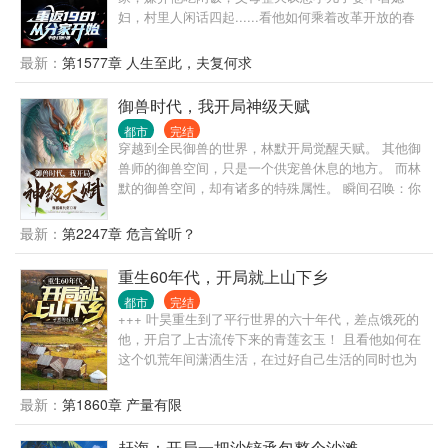
妇，村里人闲话四起......看他如何乘着改革开放的春
风，活出别样的人生！
最新：
第1577章 人生至此，夫复何求
御兽时代，我开局神级天赋
都市
完结
穿越到全民御兽的世界，林默开局觉醒天赋。 其他御
兽师的御兽空间，只是一个供宠兽休息的地方。 而林
默的御兽空间，却有诸多的特殊属性。 瞬间召唤：你
召唤宠兽要画法阵？不好意思，我瞬发！ 资质提升：
宠兽等级有点低？没关系，分分钟让它变神兽。 负面
最新：
第2247章 危言耸听？
状态清除：中毒了没法战斗？来来来，到御兽空间逛
一圈，出来又是一条好汉，不……好兽！ 除此之外，
重生60年代，开局就上山下乡
还有高速成长、血脉洗礼……等等等等。 若干年后，
都市
完结
看着林默身边围绕的一众神级宠兽，所有人的世界观
+++ 叶昊重生到了平行世界的六十年代，差点饿死的
瞬间崩塌了。 一个人带一群神兽，林默你简直不当人
他，开启了上古流传下来的青莲玄玉！ 且看他如何在
啊！ 林默微微一笑：“没办法，谁让老子的背后是地球
这个饥荒年间潇洒生活，在过好自己生活的同时也为
呢。”
这个百废待兴的国家出一份自己的力！ （想看主角独
狼，挨饿，没有人情世故，请划走，本书不适合。穿
最新：
第1860章 产量有限
越回去不是挨饿的，也不是让主角玩单机）
赶海：开局一把沙铲承包整个沙滩