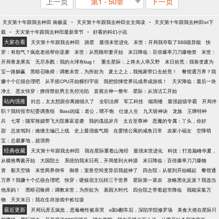
上一页
第1 - 50章
下一页
-
-
天灾第十年跟我去种田 南极蓝
天灾第十年跟我去种田全文阅读
天灾第十年跟我去种田txt下
-
-
载
天灾第十年跟我去种田最新章节
好看的科幻小说
大家在看
天灾第十年跟我去种田
踏星
最强末世进化
末世：开局我夺取了SSS级异能
快
穿：有怨气？疯批老祖帮你逆袭
末世：从照顾邻妻开始
末日降临：百倍爆率刀刀爆物资
末世：
开局青龙果实
无尽杀戮：我的火球有bug！
重生星际：上将夫人乖又野
末日拾荒：我靠变废为
宝一路躺赢
黑暗召唤师：调教末世，为所欲为
废土之上，我拖家带口去拾荒！
餐馆通万界？我
赚十个亿很合理吧
从手搓CPU开始横扫宇宙
我把惊悚世界玩成养成游戏！
天灾降临：最后一块
净土
恶女快穿：撩得禁欲男主失控沦陷
直视古神一整年
星际：从清洁工开始
站内强推
封总，太太想跟你离婚很久了
全职法师
军工科技
烟雨楼
最强超级学霸
开局停
职？我转投市纪委调查组
Boss凶猛：老公，喂不饱
仕途人生
九天斩神诀
龙族
王牌特种
兵
七零：随军辣媳带飞大院暴富逆袭
我的谍战岁月
太古至尊神
恶魔的专属：丫头，你好
甜
总攻驾到：难缠主编已上线
史上最强炼气期
在爱情公寓的咸鱼日常
农家小福女
空降萌
宝：总裁爹地，超强势
经典收藏
天灾第十年跟我去种田
我在星际重着山海经
最强末世进化
科技：打造巅峰华夏，
从横推鹰酱开始
大国院士
系统怕我末日死，开局签到火种源
末日降临：百倍爆率刀刀爆物
资
裂天空骑
末世两界倒爷
御兽：宠兽空间变异后我超神了
四合院：从签到开始崛起
餐馆通
万界？我赚十个亿很合理吧
快穿：硬核宿主玩转三千世界
星际第一菜农
攻略黑化反派？我选当
他亲妈！
黑暗召唤师：调教末世，为所欲为
基因大时代
四合院之带着超市降临
我能采集万
物
天灾末日：我在生存游戏中捡垃圾
最近更新
开局玩弄五疯批，恶毒雌性被亲哭
o装b翻车后，深陷学院修罗场
美食大佬在星际只