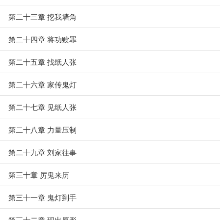
第二十三章 挖我墙角
第二十四章 将功赎罪
第二十五章 找纸人张
第二十六章 家传鬼灯
第二十七章 见纸人张
第二十八章 力量压制
第二十九章 刘家往事
第三十章 厉鬼来历
第三十一章 鬼灯到手
第三十二章 现出原形