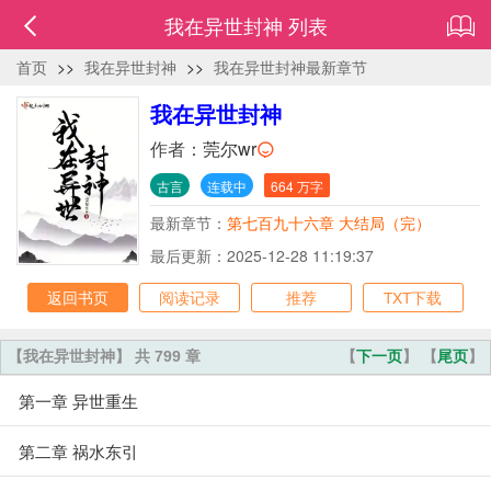
我在异世封神 列表
首页
>>
我在异世封神
>>
我在异世封神最新章节
我在异世封神
作者：
莞尔wr
古言
连载中
664 万字
最新章节：
第七百九十六章 大结局（完）
最后更新：2025-12-28 11:19:37
返回书页
阅读记录
推荐
TXT下载
【我在异世封神】 共 799 章
【
下一页
】 【
尾页
】
第一章 异世重生
第二章 祸水东引