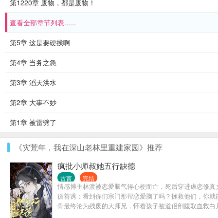
第1220章 废物，都是废物！
查看全部章节列表......
第5章 这是要硬挨啊
第4章 当务之急
第3章 滔天洪水
第2章 大事不妙
第1章 被雷劈了
《灾荒年，我在深山老林里重建家园》推荐
疯批小师叔她五行缺德
古言
完结
情感博主林渡被恋爱脑气得心梗而亡，死后穿进虐恋修真文
循善诱：看到你们宗门那帮恋爱脑了吗？拯救他们，你就能
骨最终沦为残废的大师兄，怀着孩子被道侣剖腹取血救白
是在挖宝…… 林渡：不确定，再看看。 本以为沉沦者愚