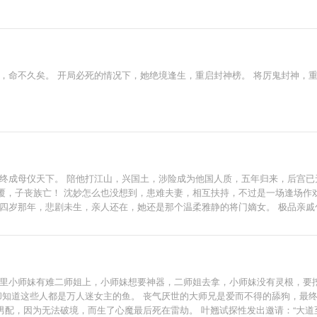
？我有孕子丹你自己生吧。 小师妹：什么天下第一美男魔尊？就这？还没有我小
，命不久矣。 开局必死的情况下，她绝境逢生，重启封神榜。 将厉鬼封神，
终成母仪天下。 陪他打江山，兴国土，涉险成为他国人质，五年归来，后宫已无
，子丧族亡！ 沈妙怎么也没想到，患难夫妻，相互扶持，不过是一场逢场作戏的
十四岁那年，悲剧未生，亲人还在，她还是那个温柔雅静的将门嫡女。 极品亲
且看谁斗得过谁！ 但是那谢家小侯爷，提枪打马过的桀骜少年，偏立在她墙头傲然：“颠
----- ——幽州十三京。 ——归你。 ——漠北定元城。 ——归你。 ——江南豫州，定西东海，临
----------------- 最初他漠然道：“沈谢两家泾渭分明，沈家丫头突然示好，不怀好意！”
分如何？” 最后，他霸气的把手一挥：“媳妇，分来分去甚麻烦，不分了！全归你
小天使多多支持哦~
说里小师妹有难二师姐上，小师妹想要神器，二师姐去拿，小师妹没有灵根，要挖
却知道这些人都是万人迷女主的鱼。 丧气厌世的大师兄是爱而不得的舔狗，最
男配，因为无法破境，而生了心魔最后死在雷劫。 叶翘试探性发出邀请：“大道