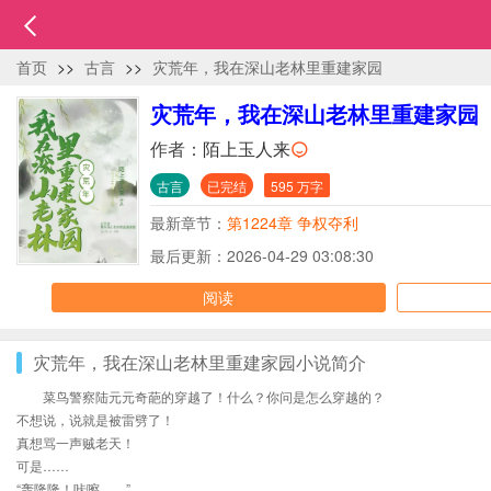
首页
>>
古言
>>
灾荒年，我在深山老林里重建家园
灾荒年，我在深山老林里重建家园
作者：
陌上玉人来
古言
已完结
595 万字
最新章节：
第1224章 争权夺利
最后更新：2026-04-29 03:08:30
阅读
灾荒年，我在深山老林里重建家园小说简介
菜鸟警察陆元元奇葩的穿越了！什么？你问是怎么穿越的？
不想说，说就是被雷劈了！
真想骂一声贼老天！
可是……
“轰隆隆！咔嚓……”