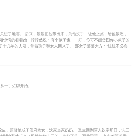
，关进了地窖。 后来，嫂嫂把他带出来，为他洗手，让他上桌，给他饭吃，
 二姐惊愕的看着她，悻悻然说：有个孩子也……好，你可不能贪图你小叔子的
死了十几年的夫君，带着孩子和女人回来了。 那女子落落大方：“姐姐不必妄
的古籍残篇里一个名字。 古籍收录了大周历代名将大儒。陆竞阳便是其中之
不是。
，从一手烂牌开始。
脸皮，顶替她成了侯府嫡女，沈家当家奶奶。 重生回到两人议亲那日，沈三
嫁到沈家就行么？那我嫁给沈三爷，生前守节，死后同葬。 京中都等着看