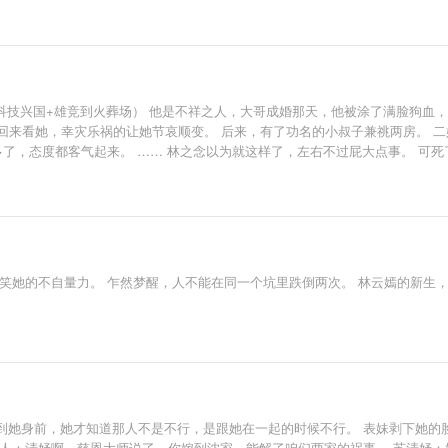
科技兴国+雄竞到火葬场） 他是不祥之人，大哥成婚那天，他被涂了满脸狗血
苦’回来看她，幸灾乐祸的让她节哀顺变。 后来，有了功名的小叔子兼祧两房。
多了，态度都客气起来。 …… 林之念以为就这样了，左右不过屁大点事。 可
易。” 林之念闻言略微抬眼，竞阳？ 这名字……怎么有些耳熟，好像她拍下
当朝皇后娘娘早产后被掉包的独子！ 可惜曝出来时，已经死了。 巧合？ 恐怕
笑她的不自量力。 乍然梦醒，人不能在同一个坑里跌倒两次。 林云嫣的新生
到她身前，她才知道那人不是不行，是跟她在一起的时候不行。 表妹剥下她的
夫人：清妤啊，慈恩大师说了，你嫁到沈家，能解了咱们两家的祸事。 苏清妤：