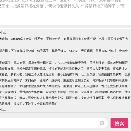
京，把苏清妤摁在角落，“听说你爱慕我良久？” 苏清妤缩了缩脖子，“现
婚后，苏清妤只想跟夫君相敬如宾，做个合格的沈家三夫人。却没想到，沈三
小说
敌血脉
Boss凶猛：老公，喂不饱
王牌特种兵
逆天腹黑狂女：绝世狂妃
七零：随军辣媳带飞大
我丹田，下午在你坟前烧纸
偷香高手
魏晋干饭人
灯花笑
天官赐福
重回1982小渔村
带着全
子躺赢了
寡人有冤
我靠签到种田兴家
六岁崽崽带着破碗穿异界
王爷别催婚，我的差评铺刚开
物资救女儿
当咸鱼绑定了厨神系统
谁说她不能靠科举位极人臣
掌司大人宠妻实录
穿成秀才之
嫁春色
劝爹入赘，我被五个大佬继兄团宠
表小姐高嫁了吗
七天后穿越，我提前囤货躲灾年
流放
房的权臣后悔疯了
朱门画骨
金媒娇
嫁纨绔，重生主母掀翻国公府
分家断亲？我靠签到系统种田
给您建生祠了
大明郡主被直播后成了举国团宠
重生后，财迷王妃只想赚钱
古代老太当群演爆红，
挖山珍收野味，通过异界大搞代购
只得徐妃半面妆
共寻春
灾年被休，我用购物广场养后宫
扶细
王爷被我拿捏
流放？可全村每人每天给我十文钱
两眼一睁，没有谈情只有说案
穿书后把反派暴君
吃香喝辣
流放了？不装了，全家都要听我的
小说
搜索