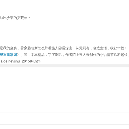
缺吃少穿的灾荒年？
是我的坐骑，看穿越萌新怎么带着族人隐居深山，从无到有，创造生活，收获幸福！
里重建家园
》、等，本本精品，字字珠玑，作者陌上玉人来创作的小说情节跌宕起伏
et/shu_201584.html