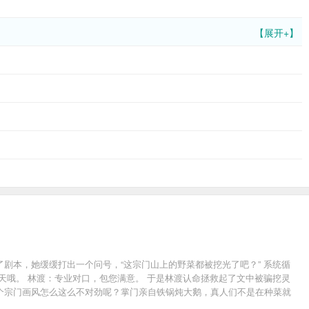
【展开+】
剧本，她缓缓打出一个问号，“这宗门山上的野菜都被挖光了吧？” 系统循
天哦。 林渡：专业对口，包您满意。 于是林渡认命拯救起了文中被骗挖灵
个宗门画风怎么这么不对劲呢？掌门亲自铁锅炖大鹅，真人们不是在种菜就
情渐渐发展到了关键节点，整个宗门都被林渡同化了。 大师兄：缺灵骨无法