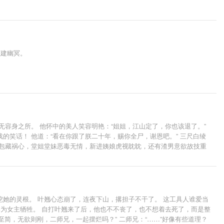
师叔林渡一根手指头好看！ * 排雷：全本围绕女主成长，微群像，有cp，
重建幽冥。
容身之所。 他怀中的美人笑容明艳：“姐姐，江山定了，你也该退了。”
笑话！ 他道：“看在你跟了朕二十年，赐你全尸，谢恩吧。” 三尺白绫
戚包藏祸心，堂姐堂妹恶毒无情，新进姨娘虎视眈眈，还有渣男意欲故技重
个皇权罢了，记住，天下归你，你——归我！” -----------------
安青湖，洛阳古城。 ——都归你。 ——全都归我，谢景行你要什么？ ——嗯，你。 -------
 后来他冷静道：“都是一条绳上的蚂蚱，沈妙你安分点，有本候担着，谁敢逼你嫁人？” 再后来他傲娇
，你归我！” 沈妙：“给本宫滚出去！”霸气重生的皇后凉凉和不良少年谢小
她的灵根。 叶翘心态崩了，连夜下山，撂担子不干了。 这工具人谁爱当
终为女主牺牲。 自打叶翘来了后，他也不不丧了，也不想着去死了，而是整
至简，无欲则刚，二师兄，一起摆烂吗？” 二师兄：“……”好像有些道理？