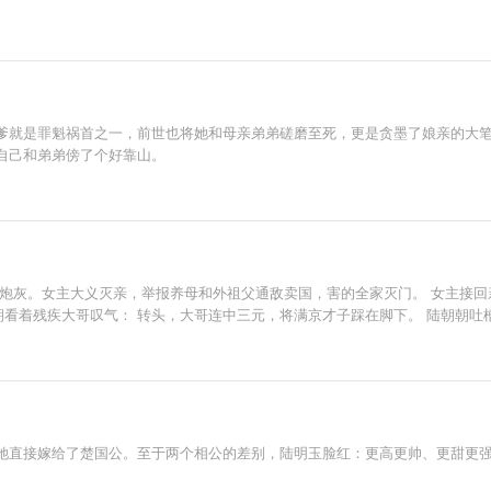
有价值，只得到一句‘我们只是朋友’ 叶翘来了后，三师兄满脑子都是炼丹炼
人，只会影响你拔剑的速度。” 四师兄看着神神叨叨的小师妹：“？” 自从叶翘
爹就是罪魁祸首之一，前世也将她和母亲弟弟磋磨至死，更是贪墨了娘亲的大笔
自己和弟弟傍了个好靠山。
的炮灰。女主大义灭亲，举报养母和外祖父通敌卖国，害的全家灭门。 女主接回
朝朝看着残疾大哥叹气： 转头，大哥连中三元，将满京才子踩在脚下。 陆朝朝吐
她直接嫁给了楚国公。至于两个相公的差别，陆明玉脸红：更高更帅、更甜更