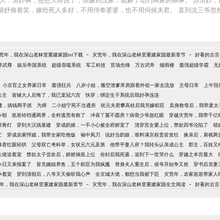
妤偷着笑，嫁给死人多好，不用侍奉婆婆，也不用伺候夫君。 直到沈三爷忽然回
爷退婚另娶的众人忽然惊奇的发现，这位内阁最年轻的首辅沈阁老，竟然惧内。 
-
-
荒年，我在深山老林里重建家园txt下载
灾荒年，我在深山老林里重建家园最新章节
好看的古言
界武尊
娱乐帝国系统
超级吞噬系统
军工科技
官场先锋
万古武帝
烟雨楼
最强超级学霸
无
小京官之女养家日常
最强狂兵
八岁小娃，搬空渣爹库房跟着外祖一家去流放
主母日常
上午毁
公主
首辅大人后悔了，我已宠冠六宫
快穿：绑定生子系统后我好孕连连
建，搞钱两手抓
为师
二小姐宁死不当通房
状元夫君攀高枝后我另嫁权臣
卖身救母后，我带废太
今朝
崽崽铃铛通两界，全村逃荒有救了
冲喜丫鬟不圆房？病骨少爷急红眼
穿越灾荒年，我带千亿
误青灯
穿到大汉搞基建
穿成奶娘，一不小心被全府娇宠了
清穿宫女要上位，禁欲四爷沦陷了
错
忙
穿成农家悍媳，我带全家吃饱饭
袖中凤刃
说好当奶娘，谁料满京权贵皆发狂
换亲后，肩祧两
暴君红眼轻哄
父母双亡考科举，女状元六元及第
他带平妻入府？我转头认亲成公主
郡主，百姓又
大佬追着宠
禁欲太子尝欢后，娇娇揣崽上位
你封后我死遁，追到下一世哭什么
穿越之本宫最大
今日又来报案了
冒充嫡姐养鱼，五个权臣为我疯魔
替身夫人重生后，侯爷开始争又抢
穿书后克妻
争着宠
穿到清朝后，八爷天天偷听我心声
全京城大佬，都想当我裙下臣
灾荒年，农家崽崽带家人
-
-
年，我在深山老林里重建家园最新章节
灾荒年，我在深山老林里重建家园全文阅读
好看的古言