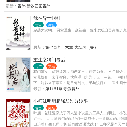
飞升？飞升不了你还可以下地狱啊！ 二师姐：双修？孩子
最新：
番外 新岁团圆番外
戏份少。
我在异世封神
古言
连载
穿越大汉朝。 灵堂重生，赵福生一醒来发现自己身缠厉鬼
最新：
第七百九十六章 大结局（完）
重生之将门毒后
古言
完结
将门嫡女，贞静柔婉，痴恋定王，自奔为眷。 六年辅佐，
女儿惨死，太子被废。沈家满门忠烈，无一幸免。一朝倾覆
下，沈妙立下毒誓：是日何时丧，予与汝皆亡！ 重生回
来？ 家族要护，大仇要报，江山帝位，也要分一杯羹。这辈子，
最新：
第1161章 彩蛋番外
------------------------------------
-------------------------------------
小师妹明明超强却过分沙雕
道：“颠个乾坤不过如此。沈娇娇，万里江山，你我二人瓜
古言
完结
候爷，男女主身心干净，强强联手，宠文一对一。请各位
叶翘一觉睡醒穿成了万人迷小说里的工具人二师姐。 小
谁当。 …… 新宗门的师兄们一切都好，手拿剧本的叶翘
日追着叶翘咆哮：“以后再敢逃课试试！” 二师兄是个天才