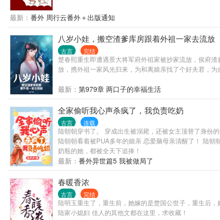
天才丹修三师兄是备胎男配，为女主提供各种丹药被榨干所
叶翘抽出一把剑，认认真真：“心中无女人，拔剑自然神，女
最新：
番外 周行云番外＋出版通知
万人迷光环呢？为什么最后那些人围着个炮灰女配打转？
八岁小娃，搬空渣爹库房跟着外祖一家去流放
古言
完结
楚春熙重生即遭遇景大将军府外祖家被抄家流放，侯府渣
放，携外祖一家风光归来，为和离娘亲找了个好夫君，为
最新：
第979章 两口子的幸福生活
全家偷听我心声杀疯了，我负责吃奶
古言
连载
陆朝朝穿书了。 穿成出生被溺毙，还被女主顶替了身份
陆朝朝看着被PUA多年的娘亲 恋爱脑母亲清醒了！ 陆
奶瓶的她，都被全天下追捧！
最新：
番外异世篇5 我被做局了
春暖香浓
古言
完结
陆明玉重生了，重生前，她嫁的是楚国公世子，重生后，
陆家小媳妇 佳人的其他文都在这里，求收藏！