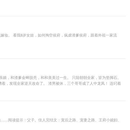
丹，努力投喂小师妹。 天生剑骨的四师兄为了女主，断送修为，自毁道心。
来了后，他们不围着女主转了，整个门派鸡飞狗跳。 原文女主：“？” 我的
嫁妆。 看我8岁女娃，如何掏空侯府，疯虐渣爹侯府，跟着外祖一家流
亲娘，和渣爹金蝉脱壳，和和美美过一生。 只陆朝朝全家，皆为垫脚石。
槽着，发现全家逆天改命了。 渣男被休，三个哥哥成了人中龙凤！ 连叼着
强……阅读提示：父子。佳人完结文：宠后之路、宠妻之路、王府小媳妇、