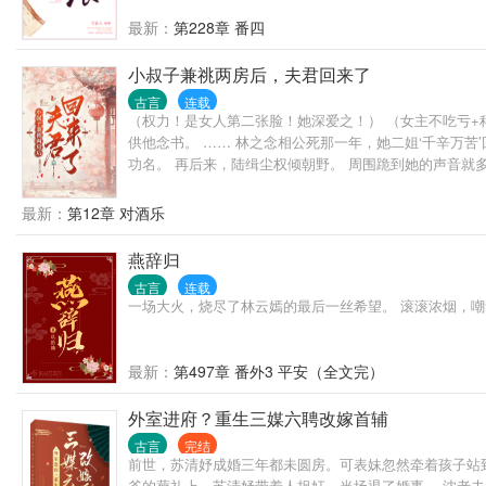
最新：
第228章 番四
小叔子兼祧两房后，夫君回来了
古言
连载
（权力！是女人第二张脸！她深爱之！） （女主不吃亏+
供他念书。 …… 林之念相公死那一年，她二姐‘千辛万
功名。 再后来，陆缉尘权倾朝野。 周围跪到她的声音就
自菲薄，我愿与姐姐不论大小，共侍夫君，竞阳他……不容
一，他历经坎坷，父母、兄弟早亡。 他早亡的弟弟，还是
最新：
第12章 对酒乐
燕辞归
古言
连载
一场大火，烧尽了林云嫣的最后一丝希望。 滚滚浓烟，嘲
最新：
第497章 番外3 平安（全文完）
外室进府？重生三媒六聘改嫁首辅
古言
完结
前世，苏清妤成婚三年都未圆房。可表妹忽然牵着孩子站
爷的葬礼上，苏清妤带着人捉奸，当场退了婚事。 沈老