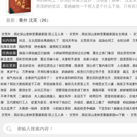
苏清妤的笑话，看她嫁给一个死人是个什么下场。只有苏清
在退婚还来得及么？” 沈三爷：“晚了。” 等着看沈三
爷外冷内骚。 相敬如宾？不可能的，只能日日耳厮鬓摩。
最新：
番外 沈芙（26）
-
-
灾荒年，我在深山老林里重建家园 陌上玉人来
灾荒年，我在深山老林里重建家园全文阅读
灾
站内强推
封总，太太想跟你离婚很久了
混沌天帝诀
太荒吞天诀
战场合同工
全职法师
万
院暴富逆袭
我的帝国
绝色毒医：腹黑蛇王溺宠妻
经典收藏
疯批小师叔她五行缺德
小师妹明明超强却过分沙雕
重生之将门毒后
我在异世封神
家去逃荒，我有空间满仓粮
重生另嫁小叔，夫妻联手虐渣
农家小福女
大唐超时空：甜宠晋阳小
最近更新
皇后的容光
侯府忘恩负义？权臣撑腰，我虐渣
国公府丫鬟内卷日常
人在秦国，基
挂
来岁千山
万界食铺：开局红楼当孤女
奶娘娇软，权贵们只想父凭子贵
东宫宠妾
裁玉
度
女
福气包出逃，全家的气运我夺了！
女帝从签到种田开始
重生回到选秀当天，安陵容杀疯了
岭南？我在大唐搞菜篮子工程
和堂姐换亲后，被状元夫君宠上天
作精恶女万人嫌，疯批王爷追妻
致富
厨香
最强女官，从坊正开始！
强娶宿敌后他变成了娇夫
胭脂词案
夺臣妻，娇娇被阴湿
不孝子悔哭
二嫁皇叔
夫人她以德服人
嫡女风华：名冠天下
靖周旧书
团宠幼崽被读心，京城
腰
五代硬核打工人
贬妻为妾后，侯爷绿了他自己
共感后，摄政王上瘾了
锦绣福妻
程姑娘她
当太监养了
大雍第一纨绔
炊梨香
小奶娘太香软，疯批权贵争喊娘
下堂弃妇？她被全京城大佬
-
-
灾荒年，我在深山老林里重建家园 陌上玉人来
灾荒年，我在深山老林里重建家园txt下载
灾荒