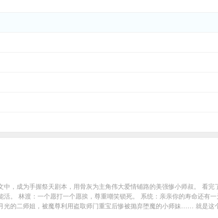
中，成为手握祭天剧本，用骨灰为主角伟大爱情铺路的美强惨小师叔。 看完了
活。 林渡：一个愿打一个愿挨，尊重嘲笑锁死。 系统：亲亲你的寿命还有一
月光的二师姐，被魔尊利用盗取师门重宝后惨被抛弃堕魔的小师妹…… 就是这
不可及，可林渡接触了之后才发现，师侄们那么可爱，都是邪魔外道的错！ 剧