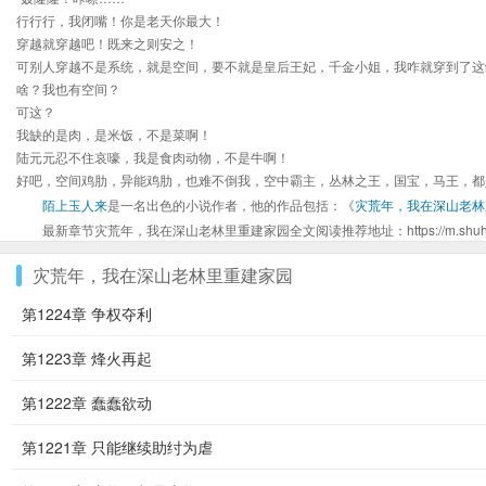
行行行，我闭嘴！你是老天你最大！
穿越就穿越吧！既来之则安之！
可别人穿越不是系统，就是空间，要不就是皇后王妃，千金小姐，我咋就穿到了这
啥？我也有空间？
可这？
我缺的是肉，是米饭，不是菜啊！
陆元元忍不住哀嚎，我是食肉动物，不是牛啊！
好吧，空间鸡肋，异能鸡肋，也难不倒我，空中霸主，丛林之王，国宝，马王，都
陌上玉人来
是一名出色的小说作者，他的作品包括：《
灾荒年，我在深山老林
最新章节灾荒年，我在深山老林里重建家园全文阅读推荐地址：https://m.shuhaige.n
灾荒年，我在深山老林里重建家园
第1224章 争权夺利
第1223章 烽火再起
第1222章 蠢蠢欲动
第1221章 只能继续助纣为虐