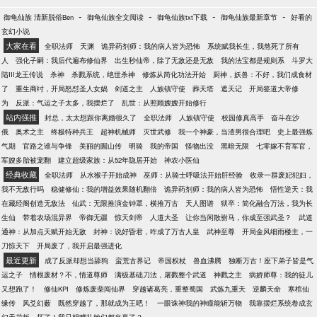
-
-
-
-
御龟仙族 清新脱俗Ben
御龟仙族全文阅读
御龟仙族txt下载
御龟仙族最新章节
好看的
玄幻小说
大家在看
全职法师
天渊
诡异药剂师：我的病人皆为恐怖
系统赋我长生，我熬死了所有
人
强化子嗣：我后代遍布修仙界
出生秒仙帝，除了无敌还是无敌
我的法宝都是规则系
斗罗大
陆III龙王传说
杀神
杀戮系统，绝世杀神
修炼从简化功法开始
厨神，妖兽：不好，我们成食材
了
重生商纣，开局怒怼圣人女娲
剑道之主
人族镇守使
葬天塔
遮天记
开局签道大帝修
为
反派：气运之子太多，我摆烂了
乱世：从照顾嫂嫂开始修行
站内强推
封总，太太想跟你离婚很久了
全职法师
人族镇守使
校园修真高手
奋斗在沙
俄
奥术之主
终极特种兵王
超神机械师
灭世武修
我一个神豪，当渣男很合理吧
史上最强炼
气期
官路之谁与争锋
美丽的圌山传
明骑
我的帝国
怪物出没
黑暗无限
七零嫁不育军官，
军嫂多胎被宠翻
建立超级家族：从52年隐居开始
神农小医仙
经典收藏
全职法师
从水猴子开始成神
巫师：从骑士呼吸法开始肝经验
收录一群废妃犯妇，
我不无敌行吗
稳健修仙：我的增益效果随机翻倍
诡异药剂师：我的病人皆为恐怖
悟性逆天：我
在藏经阁创造无敌法
仙武：无限推演金钟罩，横推万古
天人图谱
狱卒：简化融合万法，我为长
生仙
带着农场混异界
帝御无疆
惊天剑帝
人道大圣
让你当闲散驸马，你成至强武圣？
武道
通神：从加点天赋开始无敌
封神：说好昏君，咋成了万古人皇
武神至尊
开局金风细雨楼主，一
刀惊天下
开局废了，我开启最强进化
最近更新
成了反派却想当舔狗
蛮荒古界记
帝国权杖
兽血沸腾
独断万古！座下弟子皆是气
运之子
情根废材？不，情道尊师
满级基础刀法，屠戮整个武道
神戮之主
病娇师尊：我的徒儿
又想跑了！
修仙KPI
修炼废柴闯仙界
穿越诸葛亮，重整蜀国
武炼九重天
逆麟天命
寒棺仙
缘传
风爻幻薮
既然穿越了，那就成为王吧！
一眼诛神我的神瞳能斩万物
我靠摆烂系统卷成玄