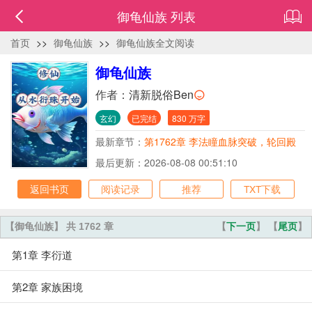
御龟仙族 列表
首页
>>
御龟仙族
>>
御龟仙族全文阅读
御龟仙族
作者：
清新脱俗Ben
玄幻
已完结
830 万字
最新章节：
第1762章 李法瞳血脉突破，轮回殿
主目标达成
最后更新：2026-08-08 00:51:10
返回书页
阅读记录
推荐
TXT下载
【御龟仙族】 共 1762 章
【
下一页
】 【
尾页
】
第1章 李衍道
第2章 家族困境