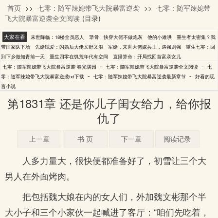
首页
>>
七零：随军辣媳带飞大院暴富逆袭
>>
七零：随军辣媳带
春光满园
飞大院暴富逆袭全文阅读
(目录)
大家在看
末世降临：18楼全员恶人
犟骨
快穿大佬不做炮灰
他的小难哄
重生者太密集？我
带国家队下场
先婚试爱：闪婚后大佬又野又浪
军婚，末世大佬嫁兵王，遇强则强
重生七零：回
到下乡做知青前一天
重生四零在饥荒年代有空间
直播算命：开局找回首富亲女儿
-
-
七零：随军辣媳带飞大院暴富逆袭 春光满园
七零：随军辣媳带飞大院暴富逆袭全文阅读
七
-
-
零：随军辣媳带飞大院暴富逆袭txt下载
七零：随军辣媳带飞大院暴富逆袭最新章节
好看的现
言小说
第1831章 还是你儿子闺女给力，给你报
仇了
上一章
书 页
下一章
阅读记录
人多力量大，很快便都准备好了，初雪让三个大
男人在外面烤肉。
把包括魏大娘在内的女人们，外加魏文彬那个半
大小子和三个小家伙一起喊进了客厅：“咱们先吃着，