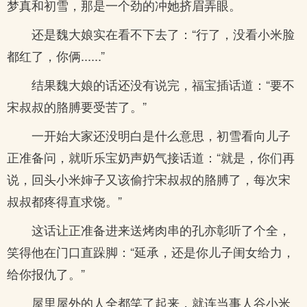
梦真和初雪，那是一个劲的冲她挤眉弄眼。
还是魏大娘实在看不下去了：“行了，没看小米脸
都红了，你俩......”
结果魏大娘的话还没有说完，福宝插话道：“要不
宋叔叔的胳膊要受苦了。”
一开始大家还没明白是什么意思，初雪看向儿子
正准备问，就听乐宝奶声奶气接话道：“就是，你们再
说，回头小米婶子又该偷拧宋叔叔的胳膊了，每次宋
叔叔都疼得直求饶。”
这话让正准备进来送烤肉串的孔亦彰听了个全，
笑得他在门口直跺脚：“延承，还是你儿子闺女给力，
给你报仇了。”
屋里屋外的人全都笑了起来，就连当事人谷小米