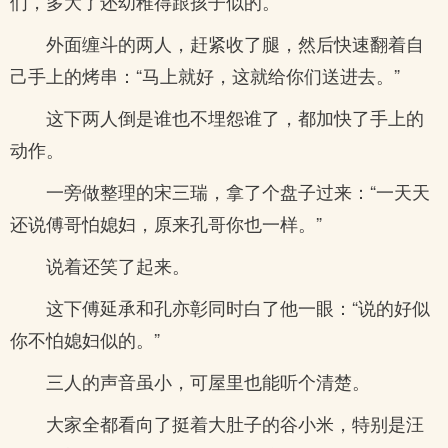
们，多大了还幼稚得跟孩子似的。”
外面缠斗的两人，赶紧收了腿，然后快速翻着自
己手上的烤串：“马上就好，这就给你们送进去。”
这下两人倒是谁也不埋怨谁了，都加快了手上的
动作。
一旁做整理的宋三瑞，拿了个盘子过来：“一天天
还说傅哥怕媳妇，原来孔哥你也一样。”
说着还笑了起来。
这下傅延承和孔亦彰同时白了他一眼：“说的好似
你不怕媳妇似的。”
三人的声音虽小，可屋里也能听个清楚。
大家全都看向了挺着大肚子的谷小米，特别是汪