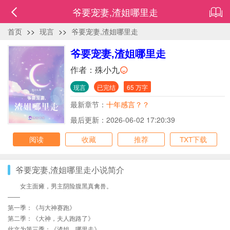
爷要宠妻,渣姐哪里走
首页
>>
现言
>>
爷要宠妻,渣姐哪里走
爷要宠妻,渣姐哪里走
作者：
殊小九
现言
已完结
65 万字
最新章节：
十年感言？？
最后更新：2026-06-02 17:20:39
阅读
收藏
推荐
TXT下载
爷要宠妻,渣姐哪里走小说简介
女主面瘫，男主阴险腹黑真禽兽。
——
第一季：《与大神赛跑》
第二季：《大神，夫人跑路了》
此文为第三季：《渣姐，哪里走》