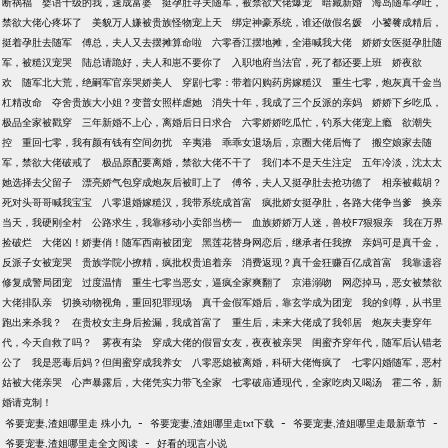
断祸福
婴语十级的我，速成富婆
挺孕肚寻夫随军，被禁欲大佬爆宠
暗藏新婚
海岛随军孕吐，
禁欲大佬心疼坏了
美貌万人嫌被贵族怪物宠上天
绑定神豪系统，谁还做假名媛
小饕餮成精后，
挺着孕肚去随军
傅总，夫人又去摆摊算命啦
六零香江摆地摊，全港喊我大佬
娇娇女医挺孕肚随
军，被糙汉宠哭
陆总请跪好，夫人和崽不要你了
入职地府当法官，死了都还要上班
娇夜欲
欢
随军北大荒，绝嗣军官亲哭娇美人
穿剧七零：带着闪购药房嫁糙汉
重生七零，炮灰真千金当
杠精改命
夺舍贵族大小姐？变普女照样虐她
消失十年，我成了三个反派的亲妈
娇娇下乡吃瓜，
极品全家被戳穿
三年新婚不上心，离婚后日日求合
六零娇娇吃瓜忙，钓系大佬宠上瘾
欲潮失
控
重回七零，我有颜有钱有空间勿扰
辛夷港
乖乖女退场后，京圈大佬后悔了
搬空娘家去随
军，禁欲大佬破戒了
极品原配要离婚，禁欲大佬不干了
我们本不是天生注定
五年冷淡，沈太太
她选择去父留子
漂亮娇气包穿成炮灰后被盯上了
傅爷，夫人又挺孕肚去抢功德了
相亲被截胡？
死对头哥哥喊我宝宝
八零退婚嫁糙汉，我带系统成首富
疯批娇女挺孕肚，各路大佬争当爹
换亲
当天，我硬刚全村
公路求生，我靠移动小卖部当榜一
血族娇娇万人迷，兽校F7狠狠亲
我在万界
捡破烂
大佬凶！娇妻俏！随军西南被团宠
黑莲花替身网恋后，继承者任我撩
亲妈可是真千金，
反派子女被宠哭
贵族学院小撩精，疯批权贵追着亲
消费返现？真千金狂赚百亿成首富
我靠遗容
修复成警局团宠
过度温情
重生七零当恶女，逼疯全家爽翻了
京港溺吻
网恋掉马，恶女被禁欲
大佬排队亲
切换动物视角，重回犯罪现场
真千金假军婚后，靠玄学成为团宠
我的剑尊，从书里
跑出来杀我？
在贵校女主身后捡漏，我成首富了
重生后，未来大佬成了我邻居
炮灰夫妻穿年
代，今天自救了吗？
雾夜有染
穿成大佬的假冒女友，夜夜被亲哭
闺蜜齐穿年代，随军后认错老
公了
我是恶毒后妈？但闺蜜穿成我养女
八零恶媳被离婚，科研大佬悔疯了
七零闪婚随军，恶村
姑被大佬亲哭
心声暴露后，大佬凭实力带飞全家
七零破庙通现代，全家吃肉又喝汤
霍二爷，新
婚请克制！
-
-
-
爷要宠妻,渣姐哪里走 殊小九
爷要宠妻,渣姐哪里走txt下载
爷要宠妻,渣姐哪里走最新章节
-
爷要宠妻,渣姐哪里走全文阅读
好看的现言小说