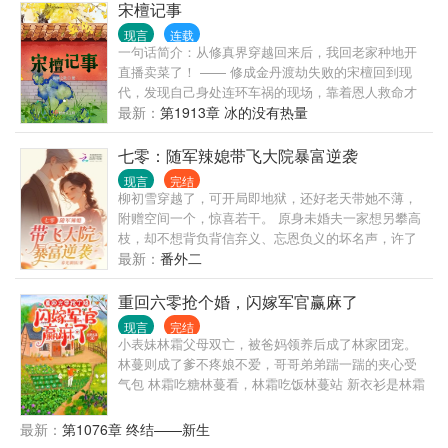
是谢弥摘掉面具露出真容。 弹幕沉默，弹幕惊恐，弹
宋檀记事
幕震怒。 谢弥邪魅一笑：“没想到吧小黑子，你活爹来
现言
连载
了。” - 后来。 谢弥凭一己之力把恋综变成癫综，节目
一句话简介：从修真界穿越回来后，我回老家种地开
组从最初的无可奈何到最后含泪配合。 财阀公子喊她
直播卖菜了！ —— 修成金丹渡劫失败的宋檀回到现
爹，反差淑女成她迷妹，偏执少爷被她死死拿捏，恶
代，发现自己身处连环车祸的现场，靠着恩人救命才
毒千金更是化身傲娇怪。 弹幕两级反转： - 神秘总裁
死里逃生。 苏醒后的仙女宋檀玩着手机：我喜欢这个
最新：
第1913章 冰的没有热量
脑回路清奇，却唯独与她灵魂共振。 节目组配置心率
世界！ 对着电脑两眼呆滞搞PPT的社畜宋檀：毁灭吧
手环，心率到达120便会响起铃声。 众人使出浑身解
这个世界！ PPT是不可能做的，只能回老家种田这样
七零：随军辣媳带飞大院暴富逆袭
数也无法让他心率上升半分，她却只是站在那便令他
子。 靠着自己的修仙经验，宋檀打造山水田园，薅野
铃声大起。 再后来，他终于承认了。 “对，我上节目
现言
完结
菜，农家饭，掐黄瓜，开直播，卖山珍…… 直到有一
柳初雪穿越了，可开局即地狱，还好老天带她不薄，
就是冲她去的。” “我很早就认识她了。” 【永远不按套
天，她看到了自己的救命恩人——在救她时被炸毁半
附赠空间一个，惊喜若干。 原身未婚夫一家想另攀高
路
张脸的那个男人。 宋檀看了看对方的宽肩窄腰大长
枝，却不想背负背信弃义、忘恩负义的坏名声，许了
腿，又看了看对方另外半边清俊的脸，想起自己两辈
好处给原身大伯一家，两家沆瀣一气想坏原主清白。
最新：
番外二
子的单身狗生涯，心想： 听说合欢宗的双修秘法可以
是可忍，孰不可忍。 反手揭露所有伪善者，雷霆手段
滋补容颜，不知道…… ［纯种田，真的种田那种］
以牙还牙，带着二房自立门户。 只是随着事情发展，
重回六零抢个婚，闪嫁军官赢麻了
［有男主，戏份不多］
她发现自己不仅穿越还穿书了。 要退婚的未婚夫竟然
现言
完结
是男主，而女主则是面甜心黑，为得到男主不惜幕后
小表妹林霜父母双亡，被爸妈领养后成了林家团宠。
操纵害了原身一家子。 自家爸竟不是柳家亲生子？ 其
林蔓则成了爹不疼娘不爱，哥哥弟弟踹一踹的夹心受
身世还扑朔迷离。 看她如何在众人的嘲讽中报书仇、
气包 林霜吃糖林蔓看，林霜吃饭林蔓站 新衣衫是林霜
找工作、嫁大院、考大学、寻亲人、开工厂，让那些
的，零花钱还是林霜的 只要林蔓拥有的，林霜都会过
嘲讽过他们的人羡慕、嫉妒、悔青肠。 这泼辣性子让
来抢 抢了她亲人不说，还要来抢未婚夫 林蔓劫后重生
最新：
第1076章 终结——新生
本想破财报恩的傅延承越看越喜欢，越喜欢越心痒，
末世，一遭被偷袭又重回六零 死前她抢回敌人的亿万