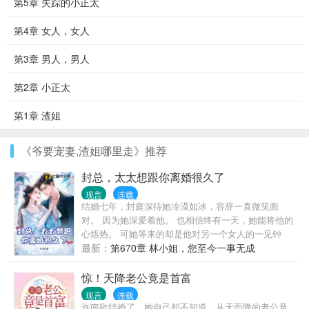
第5章 失踪的小正太
第4章 女人，女人
第3章 男人，男人
第2章 小正太
第1章 渣姐
《爷要宠妻,渣姐哪里走》推荐
封总，太太想跟你离婚很久了
现言
连载
结婚七年，封庭深待她冷漠如冰，容辞一直微笑面
对。 因为她深爱着他。 也相信终有一天，她能将他的
心焐热。 可她等来的却是他对另一个女人的一见钟
情，呵护备至。 她依旧苦苦坚守他们的婚姻。 直到她
最新：
第670章 林小姐，您至今一事无成
生日当天，千里迢迢飞国外找他和女儿，他却带着女
儿去陪那个女人，丢她一个人独守空房。 她终于彻底
惊！天降老公竟是首富
死心。 看着亲手带大的女儿要别的女人做她妈妈，容
现言
连载
辞也不再心疼。 拟好离婚协议，放弃抚养权，她潇洒
许南歌结婚了，她自己却不知道，从天而降的老公竟