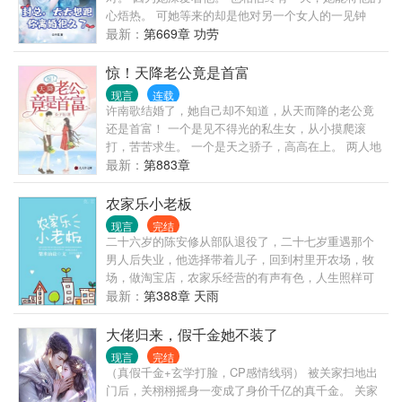
心焐热。 可她等来的却是他对另一个女人的一见钟
情，呵护备至。 她依旧苦苦坚守他们的婚姻。 直到她
最新：
第669章 功劳
生日当天，千里迢迢飞国外找他和女儿，他却带着女
儿去陪那个女人，丢她一个人独守空房。 她终于彻底
惊！天降老公竟是首富
死心。 看着亲手带大的女儿要别的女人做她妈妈，容
现言
连载
辞也不再心疼。 拟好离婚协议，放弃抚养权，她潇洒
许南歌结婚了，她自己却不知道，从天而降的老公竟
离去，从此对他们父女不闻不问，坐等离婚证办下
还是首富！ 一个是见不得光的私生女，从小摸爬滚
来。 放弃家庭，回归事业，昔日被所有人看不起的她
打，苦苦求生。 一个是天之骄子，高高在上。 两人地
轻易挣得过千亿的身家。 然而她左等右等，离婚证没
位天差地别，众人等着许南歌被扫地出门，可等着等
最新：
第883章
办下来不说，昔日不愿回家的男人回家次数却越来越
着，却只等来了首富的一条朋友圈： “老婆，可不可以
频繁，对她也越粘越紧。 得知她要离婚，向来矜贵冷
不离婚？” 众：？？
农家乐小老板
漠的男人将她堵在墙角：“离婚？不可能的事。”
现言
完结
二十六岁的陈安修从部队退役了，二十七岁重遇那个
男人后失业，他选择带着儿子，回到村里开农场，牧
场，做淘宝店，农家乐经营的有声有色，人生照样可
以风生水起，但那个男人真的会如他所愿吗？九年
最新：
第388章 天雨
前，陈安修酒醉在同学家度过混乱的一夜，之后肚子
莫名其妙多了个孩子，他安慰自己同学一场，杀人犯
大佬归来，假千金她不装了
法，可是多年之后，他才知道当时屋里的人是同学的
现言
完结
叔叔，弄了半天，他是被一个老男人给睡了。要找那
（真假千金+玄学打脸，CP感情线弱） 被关家扫地出
个老男人报仇吗？不过听说那个老男人在军政两界都
门后，关栩栩摇身一变成了身价千亿的真千金。 关家