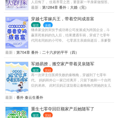
很吃得开，算了，先把儿子藏起来再说。所以说这应
人后悔了， 仗着养育之恩，要姜家一半身家做报答。
该是一个报仇不成持续被压的悲催故?【大雾】有生子
关栩栩冷笑一声，一道真言符，直接揭穿关家人的丑
最新：
第1284章 番外：大婚（完）
情节。我家大宝写的重生和竹马生包子的温馨宠文。
恶嘴脸。 渣男想回头纠缠， 关栩栩抬手就让他夜夜
亲爱的大袁的配角翻身文：
见“祖宗”。 堂兄堂妹看不上她，觉得她丢人。 结果，
穿越七零嫁兵王，带着空间成首富
宋家当家找上了门， “只要姜大师愿意出手救我女儿，
现言
连载
条件随便提！” 一向和姜家有旧怨的徐家舔着脸登门，
继承家业的宋扶予成功将公司发展成为跨国企业，斗
“过去都是小弟不懂事，只要姜大师肯帮忙，以后姜总
赢害死爸妈的仇人后，结果遭遇车祸，穿成了七零年
是我哥！” 后来，连一向怼天怼地的堂弟也成了她的跟
代同名同姓的小可怜。 七零原主亲娘病逝后，亲爹娶
屁虫， “这是我唯一的姐！谁敢骂她，我骂他全家！”
了后娘，变成了后爹。在家不仅不受宠爱，还被逼下
回过神的姜家人才知道，他们以为的小可怜居然是个
乡当知青。 身怀空间，自带交易系统的霸气女总裁怎
最新：
第704章 番外：二十六岁的平平（四）
真玄门大佬。 驱邪，画符，救人，还要追金大腿。 关
么可能坐以待毙？ 虐渣爹，坑后娘，背上行李直接下
栩栩表示，“我好忙。” 褚·金大腿·北鹤主动分担压
乡，摆脱原主家里一堆烂人，带着亲娘留下的遗产独
军婚易撩，搬空家产带着灵泉随军
力：“不用追，已经是你的了。”
自潇洒。 原本只想独自过完一生的宋扶予，意外遇到
现言
完结
一个帅气又强大的军官，结果被宠爆了。不仅将钱票
再一次评主任医师失败的秦晚晚，穿越到了七零年
都交给她，还对她百般纵容。 怎么办？既然赶不走，
代。 妈妈和外公一家已经离开，只留下她和一个自闭
灭不掉，那就索性成为他家女主人吧。 反正他有钱，
症的弟弟。 此时后妈正谋划着让秦晚晚代替她的女儿
有颜，有地位，对她还宠到入骨，怎么想都不亏。
去下乡当知青，好霸占秦晚晚的家产。 还好秦晚晚带
着灵泉扩充的空间，可以自己种田，不用忍饿挨冻。
最新：
番外 秦云生番外
那么首先，先将家产都给搬空了。 爸爸和后妈死逼，
便宜姐姐攀扯？ 秦晚晚带着自闭症的弟弟，直接找个
重生七零夺回巨额家产后她随军了
军哥哥随军去了。 秦晚晚：我们说好了，契约婚姻的
现言
完结
啊。 方晓东：我后悔了，怎么办？