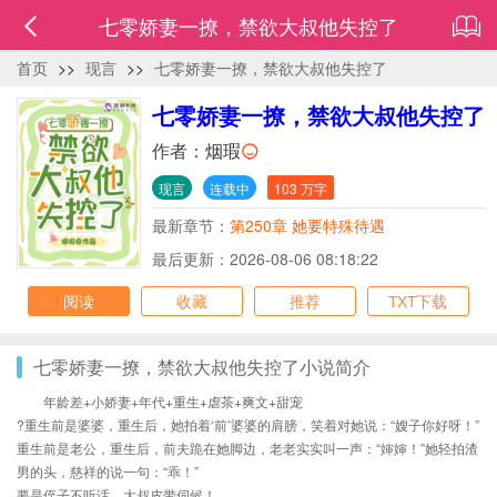
七零娇妻一撩，禁欲大叔他失控了
首页
>>
现言
>>
七零娇妻一撩，禁欲大叔他失控了
七零娇妻一撩，禁欲大叔他失控了
作者：
烟瑕
现言
连载中
103 万字
最新章节：
第250章 她要特殊待遇
最后更新：2026-08-06 08:18:22
阅读
收藏
推荐
TXT下载
七零娇妻一撩，禁欲大叔他失控了小说简介
年龄差+小娇妻+年代+重生+虐茶+爽文+甜宠
?重生前是婆婆，重生后，她拍着‘前’婆婆的肩膀，笑着对她说：“嫂子你好呀！”
重生前是老公，重生后，前夫跪在她脚边，老老实实叫一声：“婶婶！”她轻拍渣
男的头，慈祥的说一句：“乖！”
要是侄子不听话，大叔皮带伺候！