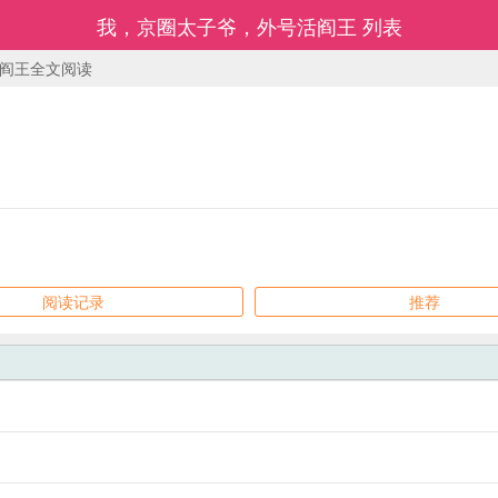
我，京圈太子爷，外号活阎王 列表
阎王全文阅读
阅读记录
推荐