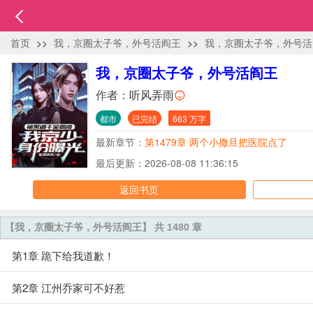
首页
>>
我，京圈太子爷，外号活阎王
>>
我，京圈太子爷，外号活
我，京圈太子爷，外号活阎王
作者：
听风弄雨
都市
已完结
663 万字
最新章节：
第1479章 两个小撒旦把医院点了
最后更新：2026-08-08 11:36:15
返回书页
【我，京圈太子爷，外号活阎王】 共 1480 章
第1章 跪下给我道歉！
第2章 江州乔家可不好惹