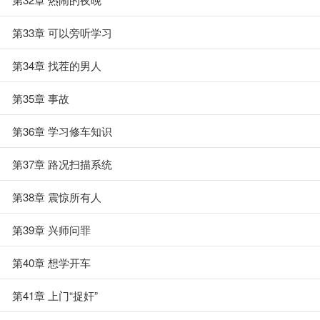
第33章 可以旁听学习
第34章 找茬的男人
第35章 事故
第36章 学习修车知识
第37章 路况扫描系统
第38章 震惊所有人
第39章 兴师问罪
第40章 想学开车
第41章 上门“捉奸”