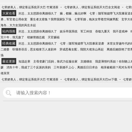
-
-
七零娇美人，绑定客运系统开大巴 竹篱清茶
七零娇美人，绑定客运系统开大巴全文阅读
七零
大家在看
封总，太太想跟你离婚很久了
癫，都癫，癫点好啊
七零：随军辣媳带飞大院暴富逆
勇，军官老公用命宠
重生者太密集？我带国家队下场
七零军婚，炮灰女带着空间嫁男配
玄学大
海岛，大力女混的风生水起
站内强推
封总，太太想跟你离婚很久了
娱乐帝国系统
军工科技
吞噬九重天
我不是戏神
完十年，我无敌了
错嫁替婚总裁
天官赐福
经典收藏
封总，太太想跟你离婚很久了
七零：随军辣媳带飞大院暴富逆袭
末世女穿越年代的
二婚妻
听懂兽语后，恶女稳拿万人迷剧本
穿成恶毒女配，我陪大佬东山再起
离婚后她惊艳了世
场
最近更新
知温赴寒
主母变豪门后妈，靠武力征服全家
京婚缠欢
我是薄情钓系姐！你别吻上
媛
消失十年，我成了三个反派的亲妈
三年新婚不上心，离婚后日日求合
相亲被截胡？死对头哥
佬亲哭
-
-
七零娇美人，绑定客运系统开大巴 竹篱清茶
七零娇美人，绑定客运系统开大巴txt下载
七零娇