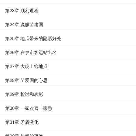
第23章 顺利返程
第24章 说服苗建国
第25章 地瓜带来的隐形好处
第26章 在泉市客运站出名
第27章 大晚上给地瓜
第28章 苗爱国的心思
第29章 检讨和表彰
第30章 一家欢喜一家愁
第31章 矛盾激化
第32章 热闹的夜晚