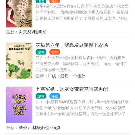
缘......... 然一副双面绣，让大院里公认淡溥寡欲、不
现言
完结
是你未婚夫，来和你结婚的。” …… 霍念平从军七
随军+空间+虐渣+爽文+知青 异能者姜灵穿成年代文里
近女色的霍四少为她疯、为她狂，为她哐哐撞大墙。
载，性格冷漠，是草原上的高冷之花，霍家人为他的
的病弱女配。 后妈想将她嫁给老男人换彩礼？ 亲爹想
大院里的人谁不说一声霍四少大义，却不知他为家族
婚事操碎了心。 直到有天霍家收到了一封信，自称和
让她替人顶包下乡换前程？ 姜灵捂着胸口倒地，转头
牺牲也只是障眼法，为的就是能光明正大守在她身
霍念平有婚约，霍家人决定死马当活马医，让霍念平
将全家搬空，麻溜下乡。 红星大队来了两个俏知青。
边。 小女人靠在他肩上娇声委屈道：她们都不喜欢
去接未婚妻回家结婚。 霍念平出人意外地答应了。 他
一个身娇体弱，走三步喘两下，看着就不是干活的。
我，还说我是狐狸精，耍了手段才勾引了你。 对那些
最新：
谢景梨V顾明前
不结婚是因为他有读心异能，知道的越多就对人心越
一个身强体健，看着就是干活的一把好手。 村里人议
伤害、算计过她的人，霍四少霸气表示：零容忍。 用
绝望。 他没有结婚的想法，直到遇见他未曾谋面的未
论：找对象不要只看脸，病病歪歪的绝对不能要。 姜
实际行动让她们‘啪啪’打脸。 她就是爷的逆鳞！ 三世
灾后第六年，我靠发豆芽攒下农场
婚妻。 真香定律可能会迟到，但永远都不会缺席！
灵赞同的点头，可不，沾着她能随时倒地不起。 不等
情缘宠妻狂魔上线！
现言
完结
姜灵咸鱼开摆，村里最出息的军官回来了。 军官妈叮
简介：什么都不记得的怀榆从森林中走出，发现世界
嘱：儿子，村里新来俩知青，勤快精神那个看着有福
经历灾变六年，满城废墟，百废待兴。 而她，领到了
气，适合当老婆。另一个病歪歪走三步咳两声，躲远
六百亩地和一把黄豆。
点。 隔天军官在后山目睹漂亮女知青三拳打死一头野
最新：
If 线：最后一个番外
猪。 军官心噗通噗通跳的厉害：嗯，勤快精神，的确
有福。 至于走三步咳两声那个，随军生活苦，坚决不
七零军婚，炮灰女带着空间嫁男配
能娶。 等定亲的时候，军官妈傻眼了，对象和她想的
那个不一样啊？ 姜灵笑眯眯直接改口：妈。 军官妈捂
现言
连载
++++ 林筱若自幼被遗弃在孤儿院，唯一的信物是认亲
住胸口：完了，被攻陷了。 听说谢景临探亲回来多了
信物玉佩沾到她的血后开启了农场空间，做为农场空
个小媳妇，听说谢景临的婚事是父母之命媒妁之言，
间氪金且唯一的玩家的林筱若，因为一次意外穿回了
早晚后悔。 谢景临从不在人前谈论自己妻子，不少人
自己前世。 两世记忆的融合，让林筱若意识到前世的
暗暗摇头：看来谣言石锤了。 当谢景临牵着一个白到
自己居然是一本军婚对照文里面的觊觎男主的男配妻
发光，漂亮到叫人挪不开眼的小姑娘回来时，所有人
最新：
番外五 林筱若创业记3
子！ 林筱若自认自己不是书中那个无脑女配，她只想
傻眼了。 众人泪奔：谣言误我。