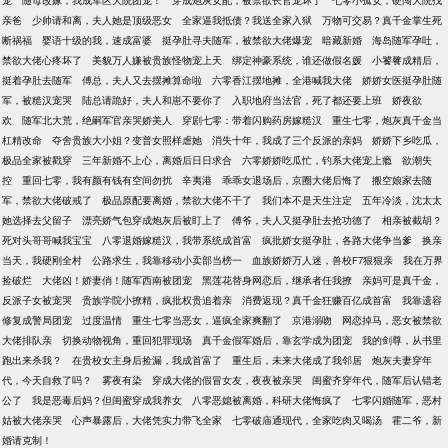
宠
随母改嫁，我成军区大院团宠！
穿成炮灰女配，被禁欲长官宠坏了
七零小孤女，硬闯大院找
亲爸
少帅请和离，夫人她是顶级恶女
全家逼我抵债？我送全家入狱
万物可交易？真千金掌生死
断祸福
婴语十级的我，速成富婆
挺孕肚寻夫随军，被禁欲大佬爆宠
暗藏新婚
海岛随军孕吐，
禁欲大佬心疼坏了
美貌万人嫌被贵族怪物宠上天
绑定神豪系统，谁还做假名媛
小饕餮成精后，
挺着孕肚去随军
傅总，夫人又去摆摊算命啦
六零香江摆地摊，全港喊我大佬
娇娇女医挺孕肚随
军，被糙汉宠哭
陆总请跪好，夫人和崽不要你了
入职地府当法官，死了都还要上班
娇夜欲
欢
随军北大荒，绝嗣军官亲哭娇美人
穿剧七零：带着闪购药房嫁糙汉
重生七零，炮灰真千金当
杠精改命
夺舍贵族大小姐？变普女照样虐她
消失十年，我成了三个反派的亲妈
娇娇下乡吃瓜，
极品全家被戳穿
三年新婚不上心，离婚后日日求合
六零娇娇吃瓜忙，钓系大佬宠上瘾
欲潮失
控
重回七零，我有颜有钱有空间勿扰
辛夷港
乖乖女退场后，京圈大佬后悔了
搬空娘家去随
军，禁欲大佬破戒了
极品原配要离婚，禁欲大佬不干了
我们本不是天生注定
五年冷淡，沈太太
她选择去父留子
漂亮娇气包穿成炮灰后被盯上了
傅爷，夫人又挺孕肚去抢功德了
相亲被截胡？
死对头哥哥喊我宝宝
八零退婚嫁糙汉，我带系统成首富
疯批娇女挺孕肚，各路大佬争当爹
换亲
当天，我硬刚全村
公路求生，我靠移动小卖部当榜一
血族娇娇万人迷，兽校F7狠狠亲
我在万界
捡破烂
大佬凶！娇妻俏！随军西南被团宠
黑莲花替身网恋后，继承者任我撩
亲妈可是真千金，
反派子女被宠哭
贵族学院小撩精，疯批权贵追着亲
消费返现？真千金狂赚百亿成首富
我靠遗容
修复成警局团宠
过度温情
重生七零当恶女，逼疯全家爽翻了
京港溺吻
网恋掉马，恶女被禁欲
大佬排队亲
切换动物视角，重回犯罪现场
真千金假军婚后，靠玄学成为团宠
我的剑尊，从书里
跑出来杀我？
在贵校女主身后捡漏，我成首富了
重生后，未来大佬成了我邻居
炮灰夫妻穿年
代，今天自救了吗？
雾夜有染
穿成大佬的假冒女友，夜夜被亲哭
闺蜜齐穿年代，随军后认错老
公了
我是恶毒后妈？但闺蜜穿成我养女
八零恶媳被离婚，科研大佬悔疯了
七零闪婚随军，恶村
姑被大佬亲哭
心声暴露后，大佬凭实力带飞全家
七零破庙通现代，全家吃肉又喝汤
霍二爷，新
婚请克制！