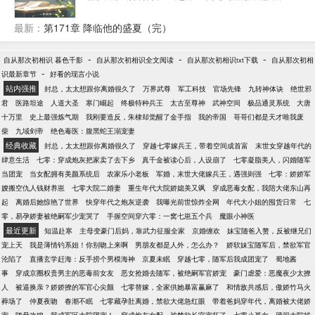
对不公，她选择发疯，当一个别人不敢惹的极品，也
楼的台阶上冷声和她划清界限，“不许靠近我、不许看
让欺负她的人知道，花儿为什么这样红。 至于那个没
我、在学校不许说认识我，我的任何东西不许碰。” 云
最新：
第171章 降临他的盛夏（完）
有同过房的二流子丈夫，苏写秋考虑要不要把他踹了
想乖巧点头，格外遵从程家小主人的规矩。他说什么
自己过。 可她不知道的是，韩振宇也觉得她是个麻烦
便是什么，不靠近他、不看他、装作不认识他，上下
精，正想办法给她办回城，然后再和她离婚。 后来，
-
-
-
自从那次初相识 暮色千影
自从那次初相识全文阅读
自从那次初相识txt下载
自从那次初相
学要分开。 可是，她和男同学正说笑，他却当众拉走
-
苏写秋成了村里不好惹的泼辣媳妇，那个要和她离婚
识最新章节
好看的现言小说
她，暗搓搓吃醋是怎么回事儿？ 云想：“程澈，别碰我
的男人，更是对她如珠如宝………
站内强推
封总，太太想跟你离婚很久了
万界武尊
军工科技
官场先锋
九转神体诀
绝世邪
呀，被同学看到没办法解释啦！” 楼道间，程澈停下脚
君
医路坦途
人道大圣
寒门崛起
终极特种兵王
太古至尊神
武神空间
极品通灵系统
大唐
步将她逼到角落。少年压低声音，神色认真地说
十万里
史上最强炼气期
我刚要造反，朱棣却觉醒了金手指
我的帝国
哥哥们都是天才唯我废
道：“不解释了。云想，我的东西都给你碰，包括我。”
柴
九域剑帝
绝色毒医：腹黑蛇王溺宠妻
云想：“你说让我碰我就碰？”姐不稀罕！ 程澈：“？” 程
经典收藏
封总，太太想跟你离婚很久了
穿越七零嫁兵王，带着空间成首富
末世女穿越年代的
澈每天端茶倒水说软话为自己年少不懂事的中二话付
肆意生活
七零：穿成炮灰把家卖了去下乡
真千金被读心后，人设崩了
七零凝脂美人，闪婚随军
出了很多代价，小姑娘愣是一点不心软。就特么难
当团宠
当女配拥有美颜系统后
农家乐小老板
军婚，末世大佬嫁兵王，遇强则强
七零：娇娇军
哄…… …… 程澈：兄弟们，我有事儿要说。 宋谨：
嫂搬空仇人钱财养崽
七零大院二婚妻
重生年代大院娇媳美又飒
穿成恶毒女配，我陪大佬东山再
请讲。 程澈：我是畜生，我爱上了我妹妹。
起
离婚后她惊艳了世界
快穿年代之炮灰逆袭
我曝光前世惊炸全网
年代大小姐的囤货日常
七
零，易孕娇妻被绝嗣军少宠哭了
手握空间穿六零：一窝七崽五个兵
魔眼小神医
最近更新
知温赴寒
主母变豪门后妈，靠武力征服全家
京婚缠欢
妹宝随爸入赘，反被继兄们
宠上天
我是薄情钓系姐！你别吻上来啊
男朋友都是人外，怎么办？
娇软妹宝随军后，禁欲军官
沦陷了
直播玄学赶海：反手捞个男模海神
京夏未眠
穿越七零，随军后我成团宠了
蜀地酱
事
穿成京圈权贵男主的恶毒前女友
恶女抢婚去随军，被绝嗣军官娇宠
豪门虐爱：恶魔夜少太撩
人
被逼换亲？娇娇撩的军官心尖颤
七零替嫁，全家供她暴富赢麻了
和情敌共感后，傲娇竹马火
葬场了
仲夏夜吻
春潮不眠
七零藏孕肚离婚，禁欲大佬急红眼
带着爸妈穿年代，离婚被大佬娇