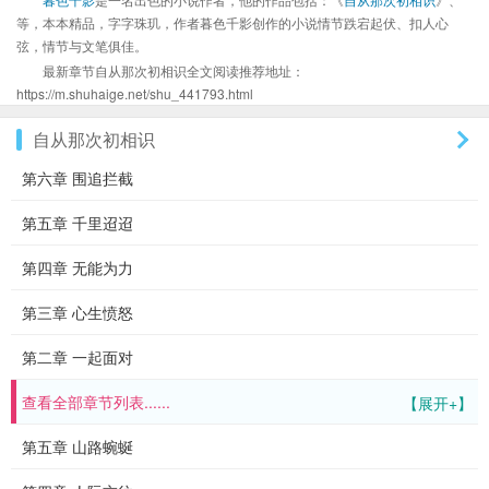
等，本本精品，字字珠玑，作者暮色千影创作的小说情节跌宕起伏、扣人心
弦，情节与文笔俱佳。
最新章节自从那次初相识全文阅读推荐地址：
https://m.shuhaige.net/shu_441793.html
自从那次初相识
第六章 围追拦截
第五章 千里迢迢
第四章 无能为力
第三章 心生愤怒
第二章 一起面对
查看全部章节列表......
【展开+】
第五章 山路蜿蜒