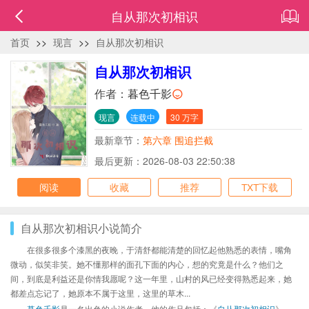
自从那次初相识
首页
>>
现言
>>
自从那次初相识
自从那次初相识
作者：
暮色千影
现言
连载中
30 万字
最新章节：
第六章 围追拦截
最后更新：2026-08-03 22:50:38
阅读
收藏
推荐
TXT下载
自从那次初相识小说简介
在很多很多个漆黑的夜晚，于清舒都能清楚的回忆起他熟悉的表情，嘴角
微动，似笑非笑。她不懂那样的面孔下面的内心，想的究竟是什么？他们之
间，到底是利益还是你情我愿呢？这一年里，山村的风已经变得熟悉起来，她
都差点忘记了，她原本不属于这里，这里的草木...
暮色千影
是一名出色的小说作者，他的作品包括：《
自从那次初相识
》、