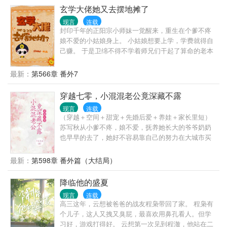
找出前世杀死自己的凶手，找到被陷害下放到不知道
玄学大佬她又去摆地摊了
哪里的家人，搭上改革开放的步伐，成为妥妥的富一
现言
连载
代！ 后来，林筱若才发现，那一直痴汉脸无条件宠爱
封印千年的正阳宗小师妹一觉醒来，重生在个爹不疼
她的男配，也被她纳入自己的人生规划中，成为无法
娘不爱的小姑娘身上。 小姑娘想要上学，学费就得自
割舍的存在。 肖楚北：努力挣军功，让媳妇更加崇拜
己赚。 于是卫绵不得不学着师兄们干起了算命的老本
自己！ 肖楚北：媳妇今天又给我偷看我了，嘿嘿~~ 性
行。 一日三卦，一卦一千。 “大师，我想给女儿算算
格孤僻不爱搭理人的女主+神经大条恋爱脑糙汉男主=
姻缘。” 卫绵：“你女儿现在养着个小白脸，比她小九
最新：
第566章 番外7
完美的生活的开始！
岁，赶紧分了，会被骗财。” …… “大师，你看我新男
朋友怎么样，是不是我的正缘？” 卫绵：“你男朋友艾
穿越七零，小混混老公竟深藏不露
滋病，全家都知道，就等着骗你结婚呢！” …… “大
现言
连载
师，你看我的病能不能治好，这辈子还能不能有自己
（穿越＋空间＋甜宠＋先婚后爱＋养娃＋家长里短）
的孩子了？” 卫绵：“你没病，是你老公不能生，建议
苏写秋从小爹不疼，娘不爱，抚养她长大的爷爷奶奶
你换个医院检查。” …… “大师，我天天晚上做梦梦见
也早早的去了，她好不容易靠自己的努力在大城市买
一个女人，要砍了我的脚。” 卫绵：“你穿了死人的鞋
了房，可一觉醒来却穿越到计划经济的70年代。 原主
——” …… “大师，你看我这辈子能红吗？” 卫绵：“这
是下乡的知青，性格懦弱，还有点拎不清。因为长的
最新：
第598章 番外篇（大结局）
个问题你养小鬼之前不就知道了？”
漂亮，被女知青设计陷害，嫁给村里的小混混韩振
宇。 韩振宇家里没一个省油的灯，爹不管事，娘是后
降临他的盛夏
娘，后娘生的弟妹没一个好惹的。 韩振宇经常不在
现言
连载
家，他们全家就把原主当成家里的老妈子出气筒，前
高三这年，云想被爸爸的战友程枭带回了家。 程枭有
两天和小姑子起争执，头撞在石头上没了。 苏写秋冷
个儿子，这人又拽又臭屁，最喜欢用鼻孔看人。但学
冷一笑 ，这真是恶毒的一家人，但她可不是原主，面
习好，游戏打得好。 云想第一次见到程澈，他站在二