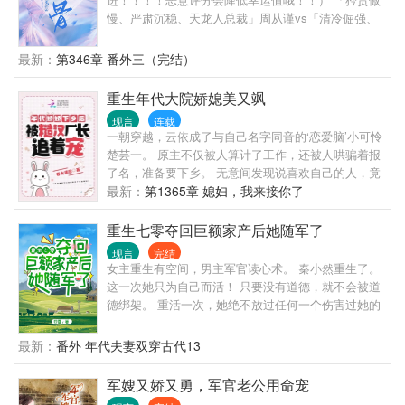
慢、严肃沉稳、天龙人总裁」周从谨vs「清冷倔强、
看透世事、普通阶级书香美人」沈宜 沈宜从来都十分
清楚，如周从谨这种人，是普通阶级无法奢望的存
最新：
第346章 番外三（完结）
在。 多少下位者试图向上攀升，又有多少上位者愿意
屈高就下？ 长久的俯视终究会滋生傲慢，天生的上位
重生年代大院娇媳美又飒
从来罔顾脚下众生。 她原以为周从谨是特别的。他矜
现言
连载
贵有教养，疏离却谦和...... 沈宜以为，即使两人之间
一朝穿越，云依成了与自己名字同音的‘恋爱脑’小可怜
算不上情侣，也能称作一声朋友。 可当她带着生命仅
楚芸一。 原主不仅被人算计了工作，还被人哄骗着报
存三个月的父亲和他相见，包厢外，只听得他对周围
了名，准备要下乡。 无意间发现说喜欢自己的人，竟
朋友冷淡沉声：“陶辛辛能找廉价的男人，我为什么不
然背着她与别人私会，才明白原来一切都是他们的算
最新：
第1365章 媳妇，我来接你了
能找廉价的女人？” 父亲直到临终前，依旧颓丧与费
计。 失魂落魄时，又接到爷爷出事的消息，一时心灰
解，为何自己视作骄傲的女儿，在周从谨嘴里却成
意冷，香消玉损在了灵堂之上。 云依以其人之道还治
重生七零夺回巨额家产后她随军了
了“廉价女”？ 沈宜觉得，周从谨和其他上层阶级终究
其人之身，雷霆手段夺回工作，让算计原主的一家
还是一类人。只是他比他们会藏，他的傲慢渗在骨子
现言
完结
人，成了人人喊打的过街老鼠。 还顺手把看不上原主
女主重生有空间，男主军官读心术。 秦小然重生了。
里，却用教养伪装起来。他比他们会装，比他们......虚
的娃娃亲给退了，我呸，将来还不知道是谁看不上谁
这一次她只为自己而活！ 只要没有道德，就不会被道
伪！ （注：男主周从谨，不会换男主。周从谨骨子里
呢？ 看着无意间得来的金手指，她在心中感叹：塞翁
德绑架。 重活一次，她绝不放过任何一个伤害过她的
的优越感、傲慢是本书批判的核心点，如换男主，那
失马焉知非福。 至于寻亲？ 还是顺其自然吧，她可不
人。 妈妈留给她的玉镯空间，是她的，继妹别想再抢
么一切批判将毫无意义。介意者误入哦
想给自己找一堆祖宗回来，孤女这身份就挺好。 第一
走！ 妈妈和祖父留下来的遗产，都是她的，渣爹后妈
最新：
番外 年代夫妻双穿古代13
次见面，被男人抛来的篮球砸出了鼻血...... 第二次见
想都不要想！离开前把家底全搬空！ 前世继妹让她顶
面，被人误会是同伙，两人默契合作，逃出生天........
替下乡，这次她先下手给继妹报名下乡！ 她和渣爹后
军嫂又娇又勇，军官老公用命宠
第三次见面，差点成了男人的解药，这都是什么孽
妈斗智斗勇，谁知中途来了个高冷帅军官。 “你好，我