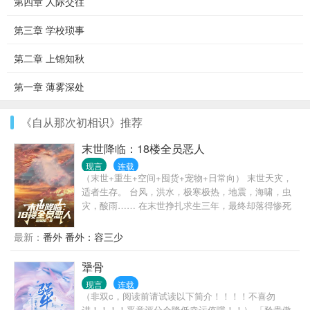
第四章 人际交往
第三章 学校琐事
第二章 上锦知秋
第一章 薄雾深处
《自从那次初相识》推荐
末世降临：18楼全员恶人
现言
连载
（末世+重生+空间+囤货+宠物+日常向） 末世天灾，
适者生存。 台风，洪水，极寒极热，地震，海啸，虫
灾，酸雨…… 在末世挣扎求生三年，最终却落得惨死
的姜宁，重生到末世前三天抢占先机夺回空间，开启
疯狂囤货模式。 买买买，囤囤囤，找回前世救她性命
最新：
番外 番外：容三少
的狗子。 磨好刀，囤好粮，挨个收拾渣男贱女们，有
仇报仇有恩报恩。 当天灾来临，她右手握刀左手撸
犟骨
狗，在文明丧失道德沦陷的末世中乘风破浪！
现言
连载
（非双c，阅读前请试读以下简介！！！！不喜勿
进！！！！恶意评分会降低幸运值哦！！） 「矜贵傲