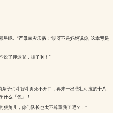
颗星呢。”严母幸灾乐祸：“哎呀不是妈妈说你, 这幸亏是
不说了押运呢，挂了啊！”
的条子们斗智斗勇死不开口，再来一出悲壮可泣的十八
穿什么『色』！
的狠角儿，你们队长也太不尊重我了吧？！”