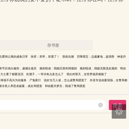
存书签
在爱情公寓的咸鱼日常
快穿：邪帝，坏透了！
医权在握
空降萌宝：总裁爹地，超强势
神道丹
亲节目表白被拒，逮捕女嘉宾
规则怪谈：我能完美利用规则
规则怪谈，我能无限违反规则
明侦
岭力士看了都要流泪
街溜子，一等功有点多怎么了
我出村那天，全世界诡异都疯了
，咪很不高兴为你服务
尸鬼夜行
说好当万人迷，怎么成警局团宠了
外卖专送凶案现场，全警局都
清冷美人养恶龙破案，成全局团宠
和凶案共梦后，我成了警局团宠
搜索
