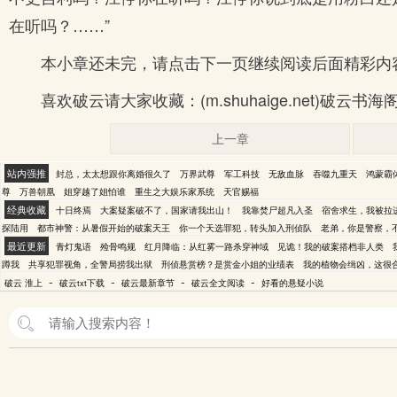
在听吗？……”
本小章还未完，请点击下一页继续阅读后面精彩内
喜欢破云请大家收藏：(m.shuhaige.net)破
上一章
站内强推
封总，太太想跟你离婚很久了
万界武尊
军工科技
无敌血脉
吞噬九重天
鸿蒙霸
尊
万兽朝凰
姐穿越了姐怕谁
重生之大娱乐家系统
天官赐福
经典收藏
十日终焉
大案疑案破不了，国家请我出山！
我靠焚尸超凡入圣
宿舍求生，我被拉
探陆用
都市神警：从暑假开始的破案天王
你一个天选罪犯，转头加入刑侦队
老弟，你是警察，
最近更新
青灯鬼语
殓骨鸣规
红月降临：从红雾一路杀穿神域
见诡！我的破案搭档非人类
蹲我
共享犯罪视角，全警局捞我出狱
刑侦悬赏榜？是赏金小姐的业绩表
我的植物会缉凶，这很
-
-
-
-
破云 淮上
破云txt下载
破云最新章节
破云全文阅读
好看的悬疑小说