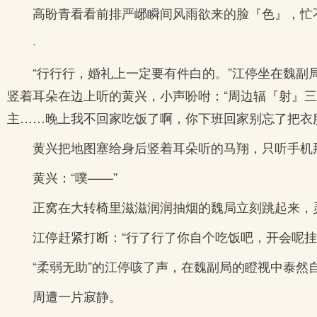
高盼青看看前排严峫瞬间风雨欲来的脸『色』，忙不
·
“行行行，婚礼上一定要有件白的。”江停坐在魏
竖着耳朵在边上听的黄兴，小声吩咐：“周边辐『射』三
主……晚上我不回家吃饭了啊，你下班回家别忘了把衣
黄兴把地图塞给身后竖着耳朵听的马翔，只听手机
黄兴：“噗——”
正窝在大转椅里滋滋润润抽烟的魏局立刻跳起来，
江停赶紧打断：“行了行了你自个吃饭吧，开会呢
“柔弱无助”的江停咳了声，在魏副局的瞪视中泰然
周遭一片寂静。