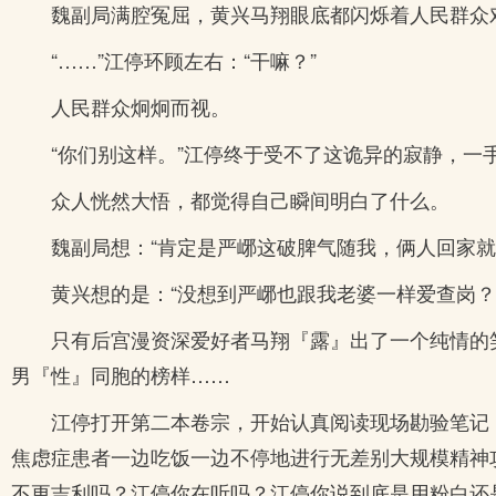
魏副局满腔冤屈，黄兴马翔眼底都闪烁着人民群众
“……”江停环顾左右：“干嘛？”
人民群众炯炯而视。
“你们别这样。”江停终于受不了这诡异的寂静，一
众人恍然大悟，都觉得自己瞬间明白了什么。
魏副局想：“肯定是严峫这破脾气随我，俩人回家
黄兴想的是：“没想到严峫也跟我老婆一样爱查岗
只有后宫漫资深爱好者马翔『露』出了一个纯情的
男『性』同胞的榜样……
江停打开第二本卷宗，开始认真阅读现场勘验笔记
焦虑症患者一边吃饭一边不停地进行无差别大规模精神
不更吉利吗？江停你在听吗？江停你说到底是用粉白还