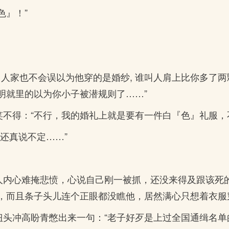
色』！”
色』人家也不会误以为他穿的是婚纱, 谁叫人肩上比你多了两
明就里的以为你小子被潜规则了……”
笑不得：“不行，我的婚礼上就是要有一件白『色』礼服，
还真说不定……”
。
疑人内心难掩悲愤，心说自己刚一被抓，还没来得及跟该死
，而且条子头儿连个正眼都没瞧他，居然满心只想着衣服
扭头冲高盼青憋出来一句：“老子好歹是上过全国通缉名单