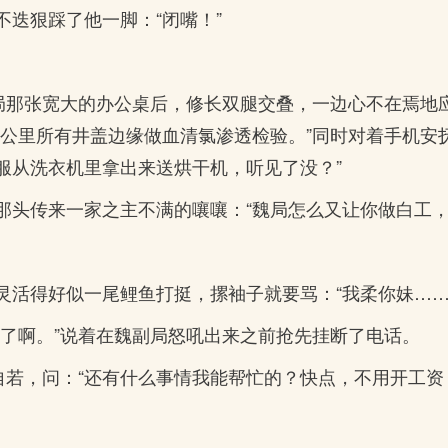
迭狠踩了他一脚：“闭嘴！”
副局那张宽大的办公桌后，修长双腿交叠，一边心不在焉地
公里所有井盖边缘做血清氯渗透检验。”同时对着手机安
服从洗衣机里拿出来送烘干机，听见了没？”
那头传来一家之主不满的嚷嚷：“魏局怎么又让你做白工，
灵活得好似一尾鲤鱼打挺，摞袖子就要骂：“我柔你妹……
挂了啊。”说着在魏副局怒吼出来之前抢先挂断了电话。
自若，问：“还有什么事情我能帮忙的？快点，不用开工资