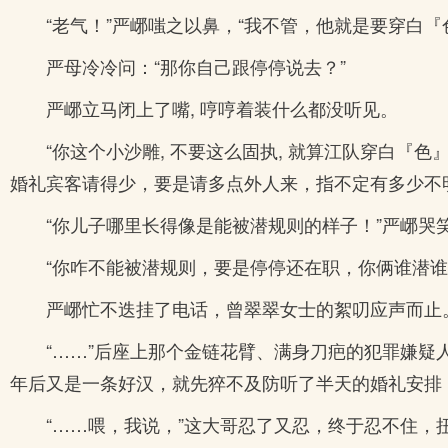
“老气！”严峫嗤之以鼻，“我不管，他就是要穿白『
严母冷冷问：“那你自己跟停停说去？”
严峫立马闭上了嘴, 哼哼着装什么都没听见。
“你这个小沙雕, 不要这么固执, 就算江队穿白『
婚礼宾客请得少，要是请多点外人来，指不定有多少不
“你儿子哪里长得像是能被潜规则的样子！”严峫哭
“你咋不能被潜规则，要是停停还在职，你俩谁潜谁
严峫忙不迭挂了电话，曾翠翠女士的絮叨应声而止
“……”后座上那个金链花臂、满身刀疤的犯罪嫌
年后又是一条好汉，就先猝不及防听了半天的婚礼安排
“……喂，我说，”这大哥忍了又忍，终于忍不住，