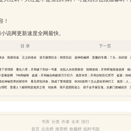
容！
云书海阁小说网更新速度全网最快。
目 录
下一页
体诀
医路坦途
正义的使命
逆天腹黑狂女：绝世狂妃
超神机械师
恶魔的专属：丫头，你好甜
进了管理群
重生八零，开局破了刑侦一号案
在陷入永恒黑夜前
惊悚游戏：开局帮鬼怪做选择
相
不是暴徒啊
749局秘闻
盗墓：开局融合蚂蚁获万斤巨力
诡异末世：开局自制百亿冥币
盗墓：卸
我在神秘世界的那些年
看见罪犯词条，我成了警局团宠
BOSS直聘？怎么是给邪神打工
诡异：人
合理吧
普通人？她明明是诡异之母
却妖典
我不是阴阳道士
假千金手握百鬼，全豪门跪喊祖宗
书库
分类
作者
全本
排行
首页
点击榜
推荐榜
收藏榜
临时书架