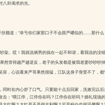
对八卦渴求的光。
手扶额道：“幸亏你们家那口子不会跟严峫似的……那什么
就吵架。哎！我就说俩男的搞在一起不和谐，看我说的没错
？果然管得越严越逆反，老子的头发都是被我老婆吵吵吵掉
笑容，心说看来严哥果然很猛，江队这身子骨受不了，都
，同时在内心舒了口气。只要能十点后回家，洗漱完以后
攻击：“喂江停，江停你在吗？江停你在听吗？婚礼现场
是大红啊？大红是不是很吉利啊？可是粉白也很温馨啊？