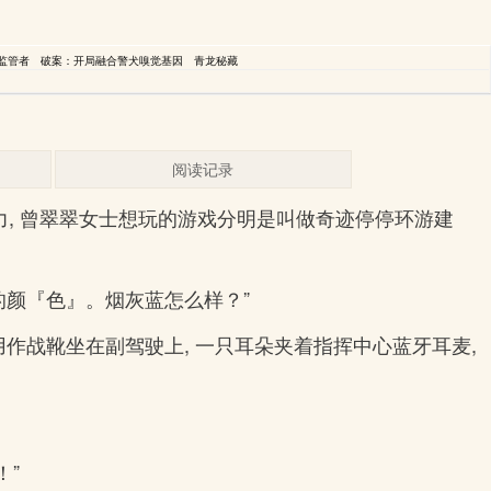
监管者
破案：开局融合警犬嗅觉基因
青龙秘藏
阅读记录
, 曾翠翠女士想玩的游戏分明是叫做奇迹停停环游建
别的颜『色』。烟灰蓝怎么样？”
作战靴坐在副驾驶上, 一只耳朵夹着指挥中心蓝牙耳麦,
！”