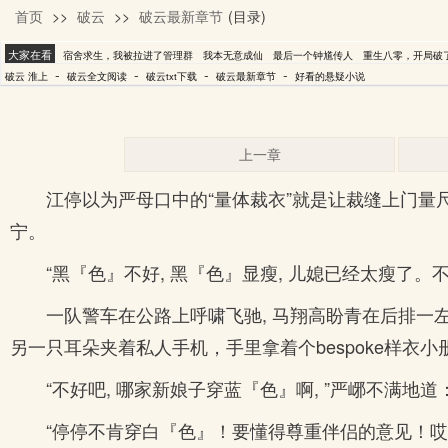
首页
>>
破云
>>
破云最新章节
(目录)
淮上
大家在看
宿舍求生，我被拉进了管理群
我本无意成仙
最后一个钟馗传人
重生八零，开局破
-
-
-
-
破云 淮上
破云全文阅读
破云txt下载
破云最新章节
好看的悬疑小说
上一章
江停以为严母口中的“量体裁衣”就是让裁缝上门量
宁。
“黑『色』不好, 黑『色』显瘦, 儿媳已经太瘦了
一队警车在公路上呼啸飞驰, 马翔高盼青在后排一
另一只耳朵夹着私人手机，手里拿着个bespoke样衣
“不好吧, 哪家新娘子穿蓝『色』啊, ”严峫不满地
“停停不肯穿白『色』！要懂得尊重伴侣的意见！哎