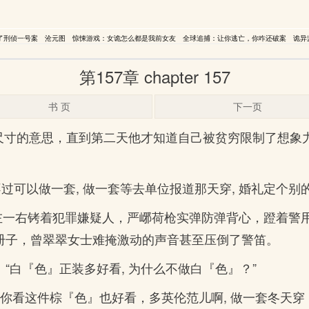
了刑侦一号案
沧元图
惊悚游戏：女诡怎么都是我前女友
全球追捕：让你逃亡，你咋还破案
诡异
第157章 chapter 157
书 页
下一页
尺寸的意思，直到第二天他才知道自己被贫穷限制了想象力
。不过可以做一套, 做一套等去单位报道那天穿, 婚礼定个
左一右铐着犯罪嫌疑人，严峫荷枪实弹防弹背心，蹬着警用
小册子，曾翠翠女士难掩激动的声音甚至压倒了警笛。
道：“白『色』正装多好看, 为什么不做白『色』？”
你看这件棕『色』也好看，多英伦范儿啊, 做一套冬天穿