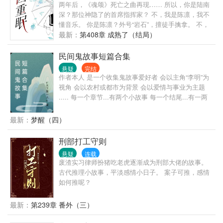
无cp
两年后，《魂颂》死亡之曲再现…… 所以，你是陆南
深？那位神隐了的首席指挥家？ 不，我是陈凛，我不
懂音乐。 你是陈凛？外号“岩石”，擅徒手擒拿。 不，
我是沈复，我一个年过半百的老人哪会格斗。 你是沈
最新：
第408章 成熟了（结局）
复？表面是教授，实际上是黑客高手。 不，我是乔
渊，我厌恶跟我玩心眼的人。 你是乔渊，商业奇才，
民间鬼故事短篇合集
偏执，以操纵人为乐。 不，我是司念，但我很早就死
悬疑
完结
了。 还有谁？ 还有一位。 嘘，他在沉睡，千万不要
作者本人 是一个收集鬼故事爱好者 会以主角“李明”为
叫醒他，他和他背后的人很危险。 想要解开死亡之曲
视角 会以农村或都市为背景 会以爱情与事业为主题
的秘密吗？ 找到陆南深，他会用声音告诉你真相。 然
..... 每一个章节...有两个小故事 每一个结尾...有一两
后，杀了我们。 …… 人物： 1、表面奶乖实则狼狗的
个批注 ..... 有的...叙事复杂！ 有的...浪漫和谐！ 有
指挥家陆南深vs反矫情鉴婊达人有故事的杭司； 2、
的...现实主义！ 有的...诙谐幽默！ 有的...异想天开！
最新：
梦醒（四）
社恐陆南深vs社牛年柏宵； …… 立意：以“声音”解
..... ..... （PS：如果与现实中有同名同姓，请读者朋
密，悬疑和一路好风光，全新精准诠释多重人格概
友们见谅）
刑部打工守则
念。双向救赎，爱生活、爱社会。 …… 【陆门】系列
第三部，殷氏出品，质量保证。
悬疑
连载
废渣实习律师扮猪吃老虎逐渐成为刑部大佬的故事。
古代推理小故事，平淡感情小日子。 案子可推，感情
如何推呢？
最新：
第239章 番外（三）