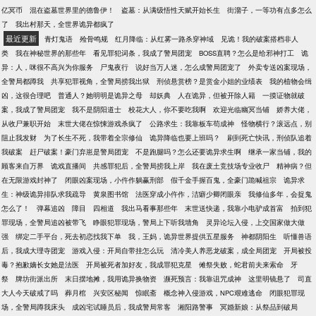
亿冥币
混在盗墓世界里的德鲁伊！
盗墓：从满级悟性天赋开始长生
街溜子，一等功有点多怎么
了
我出村那天，全世界诡异都疯了
最近更新
青灯鬼语
殓骨鸣规
红月降临：从红雾一路杀穿神域
见诡！我的破案搭档非人
类
我在神秘世界的那些年
看见罪犯词条，我成了警局团宠
BOSS直聘？怎么是给邪神打工
诡
异：人，咪很不高兴为你服务
尸鬼夜行
说好当万人迷，怎么成警局团宠了
外卖专送凶案现场，
全警局都蹲我
共享犯罪视角，全警局捞我出狱
刑侦悬赏榜？是赏金小姐的业绩表
我的植物会缉
凶，这很合理吧
普通人？她明明是诡异之母
却妖典
人在诡异，但被开除人籍
一摸证物就破
案，我成了警局团宠
我不是阴阳道士
校花大人，你不要吃我啊
欢迎光临幽冥当铺
娇养大佬，
从收尸兼职开始
末世大佬在惊悚游戏杀疯了
公路求生：我靠板车苟成神
怪物横行？滚远点，别
阻止我发财
为了长生不死，我带着全宗修仙
诡异降临也要上班吗？
刷到死亡快讯，刑侦队追着
我破案
赶尸破案！豪门弃崽是警局团宠
不是跑腿吗？怎么还要诡异求生啊
继承一家当铺，我的
顾客来自万界
诡戏直播间
共感罪犯后，全警局捞我上岸
我在废土竞技场专业收尸
精神病？但
在无限游戏封神了
闭眼凶案现场，小仵作躺赢刑部
假千金手握百鬼，全豪门跪喊祖宗
诡异求
生：神级诡异排队求我疏导
黄泉图书馆
法医穿成小仵作，洁癖少卿闭眼亲
我修仙多年，会捉鬼
怎么了！
弹幕追凶
障目
四相道
我出马看事那些年
末世送快递，我靠小电驴成首富
拍到犯
罪现场，全警局追凶被带飞
睁眼犯罪现场，警局上下听我墙角
灵异论坛入侵，上交国家做大做
强
绑定二手平台，死去初恋找我下单
我，王妈，诡异世界提供五星服务
神都阴阳生
听懂兽语
后，我成大理寺团宠
游戏入侵：开局自带挂怎么玩
清冷美人养恶龙破案，成全局团宠
开局被投
毒？抱歉嫡长女她是法医
开局被死者加好友，我成罪犯克星
傩祭失败，蛇君前夫来索命
牙
祭
牌坊街派出所
末日摆地摊，我用诡异换物资
濒死预言：我靠诅咒成神
这里明镜悬了
司直
大人今天破戒了吗
葬月棺
兴安区秘闻
惊眠斋
概念神入侵游戏，NPC艰难逃命
闭眼犯罪现
场，全警局蹲我床头
成凶宅试睡员后，我成警局常客
湘阳路警事
冥婚新娘：从祭品到破局