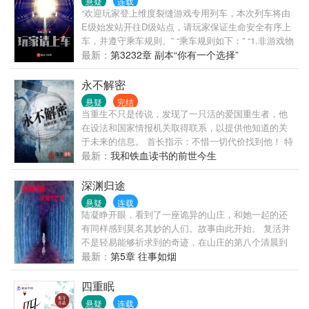
悬疑
连载
“欢迎玩家登上维度裂缝游戏专用列车，本次列车将由
E级始发站开往D级站点，请玩家保证生命安全有序上
车，并遵守乘车规则。” “乘车规则如下：” “1.非游戏物
品请勿带上列车。（内衣裤除外）” “2.必须消费。（列
最新：
第3232章 副本“你有一个选择”
车工作人员均为无薪上岗）” “3.熄灯之后请勿开灯。
（艺高人胆大者除外）” “此外，列车鼓励偷袭、斗
永不解密
殴、猎食等多种休闲方式，请玩家随意选择。” “祝您
悬疑
完结
旅途愉快。”
当重生不只是传说，发现了一只活的爱国重生者，他
在设法和国家情报机关取得联系，以提供他知道的关
于未来的信息。 首长指示：不惜一切代价找到他！ 特
工密令：找到他，或者消灭他！ 一场关乎未来的间谍
最新：
我和铁血读书的前世今生
暗战就此展开。 读者群1：；（欢迎入群） 微博文新
人风卷红旗
深渊归途
悬疑
连载
陆凝睁开眼，看到了一座诡异的山庄，和她一起的还
有同样感到莫名其妙的人们。故事由此开始。 复活并
不是轻易能够祈求到的奇迹，在山庄的第八个清晨到
来的时候，陆凝知道自己还要继续下去，也必然会继
最新：
第5章 往事如烟
续下去…… 这是一群亡者试图自深渊归来的旅途记
录。 微恐怖元素，无限流，不强化。 主角陆凝，有时
四重眠
也会切换别人的视角，但是主角是陆凝（强调） 女主
悬疑
连载