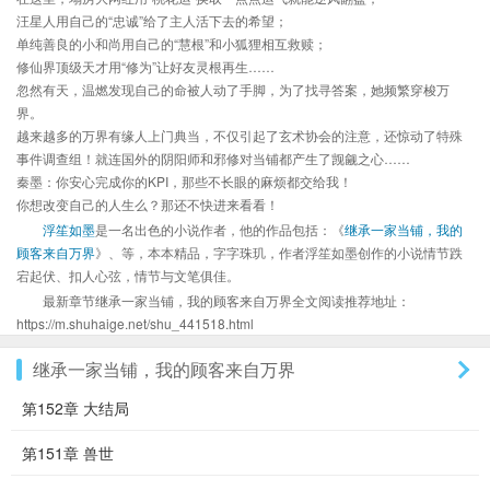
汪星人用自己的“忠诚”给了主人活下去的希望；
单纯善良的小和尚用自己的“慧根”和小狐狸相互救赎；
修仙界顶级天才用“修为”让好友灵根再生……
忽然有天，温燃发现自己的命被人动了手脚，为了找寻答案，她频繁穿梭万
界。
越来越多的万界有缘人上门典当，不仅引起了玄术协会的注意，还惊动了特殊
事件调查组！就连国外的阴阳师和邪修对当铺都产生了觊觎之心……
秦墨：你安心完成你的KPI，那些不长眼的麻烦都交给我！
你想改变自己的人生么？那还不快进来看看！
浮笙如墨
是一名出色的小说作者，他的作品包括：《
继承一家当铺，我的
顾客来自万界
》、等，本本精品，字字珠玑，作者浮笙如墨创作的小说情节跌
宕起伏、扣人心弦，情节与文笔俱佳。
最新章节继承一家当铺，我的顾客来自万界全文阅读推荐地址：
https://m.shuhaige.net/shu_441518.html
继承一家当铺，我的顾客来自万界
第152章 大结局
第151章 兽世