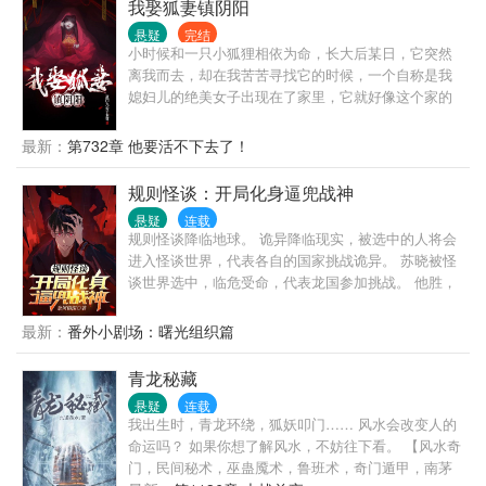
我娶狐妻镇阴阳
悬疑
完结
小时候和一只小狐狸相依为命，长大后某日，它突然
离我而去，却在我苦苦寻找它的时候，一个自称是我
媳妇儿的绝美女子出现在了家里，它就好像这个家的
主人，知道我的一切生活习惯……
最新：
第732章 他要活不下去了！
规则怪谈：开局化身逼兜战神
悬疑
连载
规则怪谈降临地球。 诡异降临现实，被选中的人将会
进入怪谈世界，代表各自的国家挑战诡异。 苏晓被怪
谈世界选中，临危受命，代表龙国参加挑战。 他胜，
会为龙国争取喘息之机！ 他败，怪谈世界降临整个龙
国！ 苏晓挑战的第一个世界，就是死亡率百分之九十
最新：
番外小剧场：曙光组织篇
九的“妈妈的纸条。” 每个第一次进入怪谈世界的选中
者，都有抽取一次天赋的资格，别人的天赋都很正
青龙秘藏
常，但苏晓的天赋却有些“叛逆”。 于是。 当别人还在
悬疑
连载
如履薄冰的判断规则的对错时，苏晓却已经开始了他
我出生时，青龙环绕，狐妖叩门…… 风水会改变人的
的叛逆骚操作……
命运吗？ 如果你想了解风水，不妨往下看。 【风水奇
门，民间秘术，巫蛊魇术，鲁班术，奇门遁甲，南茅