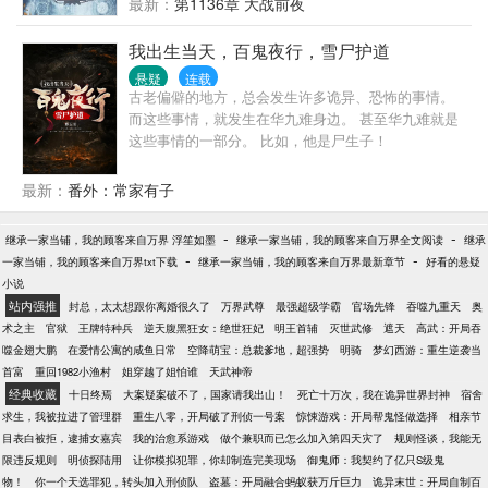
北马】 尽在此书。
最新：
第1136章 大战前夜
我出生当天，百鬼夜行，雪尸护道
悬疑
连载
古老偏僻的地方，总会发生许多诡异、恐怖的事情。
而这些事情，就发生在华九难身边。 甚至华九难就是
这些事情的一部分。 比如，他是尸生子！
最新：
番外：常家有子
-
-
继承一家当铺，我的顾客来自万界 浮笙如墨
继承一家当铺，我的顾客来自万界全文阅读
继承
-
-
一家当铺，我的顾客来自万界txt下载
继承一家当铺，我的顾客来自万界最新章节
好看的悬疑
小说
站内强推
封总，太太想跟你离婚很久了
万界武尊
最强超级学霸
官场先锋
吞噬九重天
奥
术之主
官狱
王牌特种兵
逆天腹黑狂女：绝世狂妃
明王首辅
灭世武修
遮天
高武：开局吞
噬金翅大鹏
在爱情公寓的咸鱼日常
空降萌宝：总裁爹地，超强势
明骑
梦幻西游：重生逆袭当
首富
重回1982小渔村
姐穿越了姐怕谁
天武神帝
经典收藏
十日终焉
大案疑案破不了，国家请我出山！
死亡十万次，我在诡异世界封神
宿舍
求生，我被拉进了管理群
重生八零，开局破了刑侦一号案
惊悚游戏：开局帮鬼怪做选择
相亲节
目表白被拒，逮捕女嘉宾
我的治愈系游戏
做个兼职而已怎么加入第四天灾了
规则怪谈，我能无
限违反规则
明侦探陆用
让你模拟犯罪，你却制造完美现场
御鬼师：我契约了亿只S级鬼
物！
你一个天选罪犯，转头加入刑侦队
盗墓：开局融合蚂蚁获万斤巨力
诡异末世：开局自制百