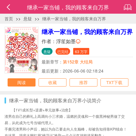
继承一家当铺，我的顾客来自万界
首页
>>
悬疑
>>
继承一家当铺，我的顾客来自万界
继承一家当铺，我的顾客来自万界
作者：
浮笙如墨
悬疑
已完结
63 万字
最新章节：
第152章 大结局
最后更新：2026-06-06 02:18:24
阅读
收藏
推荐
TXT下载
继承一家当铺，我的顾客来自万界小说简介
【1V1成长型+逆袭+单元故事+治愈】
渣男在自己的葬礼上高调向小三求婚，温燃的灵魂和一个腹黑神秘男做了交
易，从此成为七号当铺代理人。
手撕完渣男和小声后，她以为自己要走向人生巅峰，却被告知得靠KPI续命！
在这里，塌房大网红用“桃花运”换取一点点运气就能逆风翻盘；