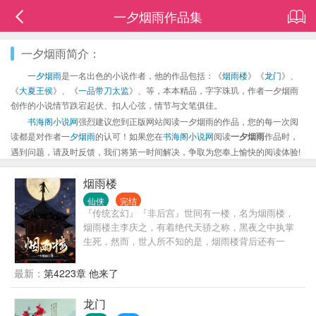
一夕烟雨作品集
一夕烟雨简介：
一夕烟雨
是一名出色的小说作者，他的作品包括：《
烟雨楼
》《
龙门
》、
《
大夏王侯
》、《
一品带刀太监
》、等，本本精品，字字珠玑，作者一夕烟雨
创作的小说情节跌宕起伏、扣人心弦，情节与文笔俱佳。
书海阁小说网
强烈建议您到正版网站阅读一夕烟雨的作品，您的每一次阅
读都是对作者
一夕烟雨
的认可！如果您在
书海阁小说网
阅读
一夕烟雨
作品时，
遇到问题，请及时反馈，我们将第一时间解决，争取为您奉上愉快的阅读体验!
烟雨楼
仙侠
完结
『传统玄幻』『非后宫』世间有一楼，名为烟雨楼，
烟雨楼主李庆之，有着绝代天骄之称，黑夜之中执掌
生死，然而，世人所不知的是，烟雨楼背后还有一
人，方才是烟雨楼真正的创始人，以纨绔子弟的身份
为掩饰，拨弄风云，算计天下！
最新：
第4223章 他来了
龙门