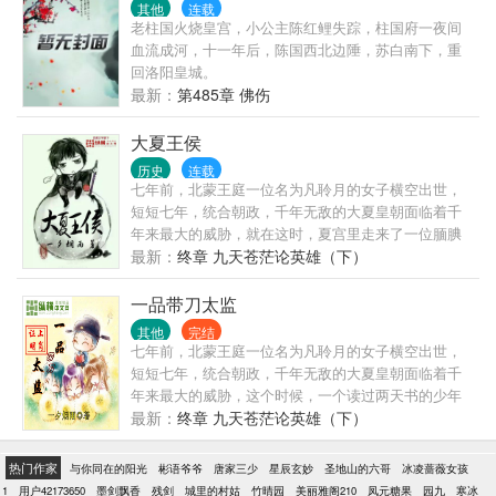
其他
连载
老柱国火烧皇宫，小公主陈红鲤失踪，柱国府一夜间
血流成河，十一年后，陈国西北边陲，苏白南下，重
回洛阳皇城。
最新：
第485章 佛伤
大夏王侯
历史
连载
七年前，北蒙王庭一位名为凡聆月的女子横空出世，
短短七年，统合朝政，千年无敌的大夏皇朝面临着千
年来最大的威胁，就在这时，夏宫里走来了一位腼腆
的少年郎…… 各位书友要是觉得《大夏王侯》还不错
最新：
终章 九天苍茫论英雄（下）
的话请不要忘记向您>
一品带刀太监
其他
完结
七年前，北蒙王庭一位名为凡聆月的女子横空出世，
短短七年，统合朝政，千年无敌的大夏皇朝面临着千
年来最大的威胁，这个时候，一个读过两天书的少年
被抓进了大夏宫中，“净身”当了太监。情节很曲折，故
最新：
终章 九天苍茫论英雄（下）
事很精彩，请自带节操和纸巾，日更一万，敬请收
藏！书友群：102176072
热门作家
与你同在的阳光
彬语爷爷
唐家三少
星辰玄妙
圣地山的六哥
冰凌蔷薇女孩
1
用户42173650
墨剑飘香
残剑
城里的村姑
竹晴园
美丽雅阁210
凤元糖果
园九
寒冰