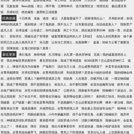
界武尊
娱乐帝国系统
超级吞噬系统
军工科技
官场先锋
万古武帝
烟雨楼
最强超级学
霸
无敌血脉
Boss凶猛：老公，喂不饱
王牌特种兵
逆天腹黑狂女：绝世狂妃
极品通灵系
统
丹师剑宗
绝色毒医：腹黑蛇王溺宠妻
经典收藏
十日终焉
龙族
诡舍
破云
大案疑案破不了，国家请我出山！
开局欺诈师，扮演
神明的我成真了
规则怪谈：冲了鬼新娘，我不当人了
比专案组还猛，你说他是新人？
我靠焚尸
超凡入圣
全球追捕：让你逃亡，你咋还破案
死亡十万次，我在诡异世界封神
掐指一算，你是逃
犯！
宿舍求生，我被拉进了管理群
破案需要我这样的人才【刑侦】
在陷入永恒黑夜前
做个兼
职而已怎么加入第四天灾了
沧元图
让你当亡灵骑士，你真骑啊！
盗墓：卸岭力士看了都要流
泪
惊悚游戏：女鬼们的软饭？真香！
最近更新
青灯鬼语
殓骨鸣规
红月降临：从红雾一路杀穿神域
见诡！我的破案搭档非人
类
我在神秘世界的那些年
看见罪犯词条，我成了警局团宠
BOSS直聘？怎么是给邪神打工
诡
异：人，咪很不高兴为你服务
尸鬼夜行
说好当万人迷，怎么成警局团宠了
外卖专送凶案现场，
全警局都蹲我
共享犯罪视角，全警局捞我出狱
刑侦悬赏榜？是赏金小姐的业绩表
我的植物会缉
凶，这很合理吧
普通人？她明明是诡异之母
却妖典
人在诡异，但被开除人籍
一摸证物就破
案，我成了警局团宠
我不是阴阳道士
校花大人，你不要吃我啊
欢迎光临幽冥当铺
娇养大佬，
从收尸兼职开始
末世大佬在惊悚游戏杀疯了
公路求生：我靠板车苟成神
怪物横行？滚远点，别
阻止我发财
为了长生不死，我带着全宗修仙
诡异降临也要上班吗？
刷到死亡快讯，刑侦队追着
我破案
赶尸破案！豪门弃崽是警局团宠
不是跑腿吗？怎么还要诡异求生啊
继承一家当铺，我的
顾客来自万界
诡戏直播间
共感罪犯后，全警局捞我上岸
我在废土竞技场专业收尸
精神病？但
在无限游戏封神了
闭眼凶案现场，小仵作躺赢刑部
假千金手握百鬼，全豪门跪喊祖宗
诡异求
生：神级诡异排队求我疏导
黄泉图书馆
法医穿成小仵作，洁癖少卿闭眼亲
我修仙多年，会捉鬼
怎么了！
弹幕追凶
障目
四相道
我出马看事那些年
末世送快递，我靠小电驴成首富
拍到犯
罪现场，全警局追凶被带飞
睁眼犯罪现场，警局上下听我墙角
灵异论坛入侵，上交国家做大做