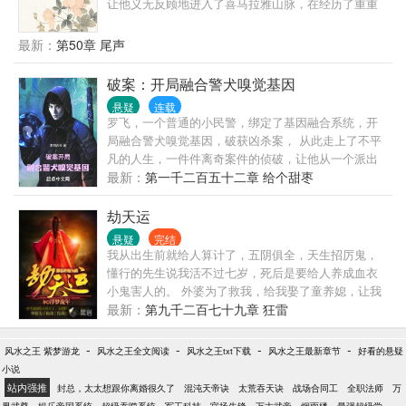
让他义无反顾地进入了喜马拉雅山脉，在经历了重重
的样子？” 鬼怪a：谁懂？我只想摸鱼混日子啊！谁特
险阻之后，一座与云顶天宫青铜门几乎一模一样的青
么把这内卷王给拉进来的？！ 鬼怪b：快跑！那个卷王
铜门出现在了他的面前…………
最新：
第50章 尾声
又来内卷行业了！ ……
破案：开局融合警犬嗅觉基因
悬疑
连载
罗飞，一个普通的小民警，绑定了基因融合系统，开
局融合警犬嗅觉基因，破获凶杀案， 从此走上了不平
凡的人生，一件件离奇案件的侦破，让他从一个派出
所小民警一步步走上了顶峰。
最新：
第一千二百五十二章 给个甜枣
劫天运
悬疑
完结
我从出生前就给人算计了，五阴俱全，天生招厉鬼，
懂行的先生说我活不过七岁，死后是要给人养成血衣
小鬼害人的。 外婆为了救我，给我娶了童养媳，让我
过起了安生日子，虽然后来我发现媳妇姐姐不是
最新：
第九千二百七十九章 狂雷
人…… 从小苟延馋喘的我能活到现在，本已习惯逆来
顺受，可唯独外婆被人害死了这件事。 为此，我不顾
-
-
-
-
风水之王 紫梦游龙
风水之王全文阅读
风水之王txt下载
风水之王最新章节
好看的悬疑
因果报应，继承了外婆养鬼的职业，发誓要把害死她
小说
的人全都送下地狱。
站内强推
封总，太太想跟你离婚很久了
混沌天帝诀
太荒吞天诀
战场合同工
全职法师
万