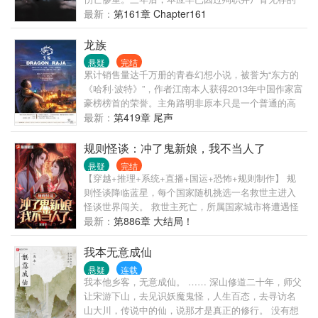
江停，竟奇迹般从植物人状态下醒来了。 英魂不得安
最新：
第161章 Chapter161
息，他必须从地狱重返人间，倾其所有来还原血腥离
奇的真相。 现代都市刑侦，英俊潇洒十项全能进可百
龙族
米狙人头退可徒手拆炸|弹没事就爱装个逼的攻&因为
悬疑
完结
反正随时准备完蛋所以不管发生什么事都很淡定的受
累计销售量达千万册的青春幻想小说，被誉为“东方的
正常每周更六休一，HE
《哈利·波特》”，作者江南本人获得2013年中国作家富
豪榜榜首的荣誉。主角路明非原本只是一个普通的高
中生，在申请留学的时候收到了来自屠龙学院——卡
最新：
第419章 尾声
塞尔学院的来信，从此开启了他不平凡的人生，在伙
伴陈墨瞳、楚子航、恺撒等人的帮助下，属于龙族的
规则怪谈：冲了鬼新娘，我不当人了
神秘世界逐渐在他们面前展开，路明非神秘莫测的身
悬疑
完结
世也慢慢浮出水面。
【穿越+推理+系统+直播+国运+恐怖+规则制作】 规
则怪谈降临蓝星，每个国家随机挑选一名救世主进入
怪谈世界闯关。 救世主死亡，所属国家城市将遭遇怪
谈侵袭。 赵羽被选中龙国代表，开局便是历代最高难
最新：
第886章 大结局！
度规则副本【鬼新娘】。 1、你是一个儒雅的读书人，
不要失去你的风度让新娘失望！ 2、请每日辰时三刻亲
我本无意成仙
自帮新娘梳头！ …… 8、新娘很喜欢你，你也很喜欢
悬疑
连载
新娘，请给新娘一个完美的婚礼！ 必死的结局？赢家
我本他乡客，无意成仙。 …… 深山修道二十年，师父
系统启动！ 理智恢复，通关秘籍，干翻全球！ 当别人
让宋游下山，去见识妖魔鬼怪，人生百态，去寻访名
还在送死的路上受苦，赵羽已经看着床上的鬼新娘露
山大川，传说中的仙，说那才是真正的修行。 没有想