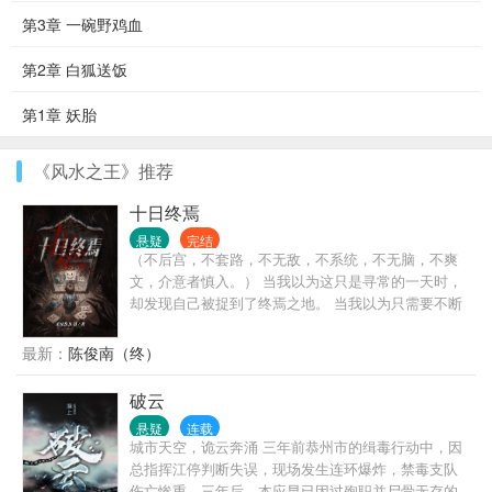
第3章 一碗野鸡血
第2章 白狐送饭
第1章 妖胎
《风水之王》推荐
十日终焉
悬疑
完结
（不后宫，不套路，不无敌，不系统，不无脑，不爽
文，介意者慎入。） 当我以为这只是寻常的一天时，
却发现自己被捉到了终焉之地。 当我以为只需要不断
的参加死亡游戏就可以逃脱时，却发现众人开始觉醒
超自然之力。 当我以为这里是「造神之地」时，一切
最新：
陈俊南（终）
却又奔着湮灭走去。
破云
悬疑
连载
城市天空，诡云奔涌 三年前恭州市的缉毒行动中，因
总指挥江停判断失误，现场发生连环爆炸，禁毒支队
伤亡惨重。三年后，本应早已因过殉职并尸骨无存的