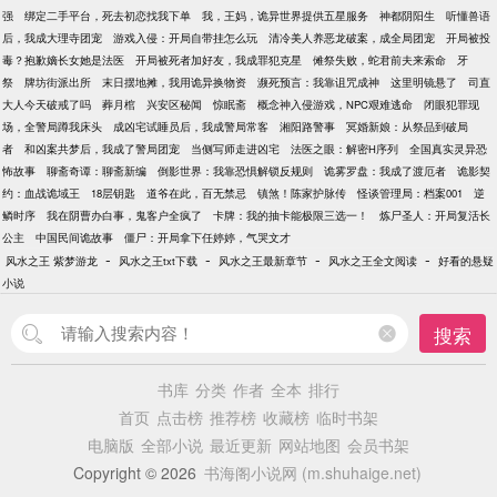
强
绑定二手平台，死去初恋找我下单
我，王妈，诡异世界提供五星服务
神都阴阳生
听懂兽语
后，我成大理寺团宠
游戏入侵：开局自带挂怎么玩
清冷美人养恶龙破案，成全局团宠
开局被投
毒？抱歉嫡长女她是法医
开局被死者加好友，我成罪犯克星
傩祭失败，蛇君前夫来索命
牙
祭
牌坊街派出所
末日摆地摊，我用诡异换物资
濒死预言：我靠诅咒成神
这里明镜悬了
司直
大人今天破戒了吗
葬月棺
兴安区秘闻
惊眠斋
概念神入侵游戏，NPC艰难逃命
闭眼犯罪现
场，全警局蹲我床头
成凶宅试睡员后，我成警局常客
湘阳路警事
冥婚新娘：从祭品到破局
者
和凶案共梦后，我成了警局团宠
当侧写师走进凶宅
法医之眼：解密H序列
全国真实灵异恐
怖故事
聊斋奇谭：聊斋新编
倒影世界：我靠恐惧解锁反规则
诡雾罗盘：我成了渡厄者
诡影契
约：血战诡域王
18层钥匙
道爷在此，百无禁忌
镇煞！陈家护脉传
怪谈管理局：档案001
逆
鳞时序
我在阴曹办白事，鬼客户全疯了
卡牌：我的抽卡能极限三选一！
炼尸圣人：开局复活长
公主
中国民间诡故事
僵尸：开局拿下任婷婷，气哭文才
-
-
-
-
风水之王 紫梦游龙
风水之王txt下载
风水之王最新章节
风水之王全文阅读
好看的悬疑
小说
搜索
书库
分类
作者
全本
排行
首页
点击榜
推荐榜
收藏榜
临时书架
电脑版
全部小说
最近更新
网站地图
会员书架
Copyright © 2026
书海阁小说网 (m.shuhaige.net)