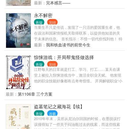
出笑容。 “只有规则才能对抗规则，同志们，我不当人
到，走遍大江南北，仙人竟是我自己。
最新：
完本感言——
了！！！”
永不解密
悬疑
完结
当重生不只是传说，发现了一只活的爱国重生者，他
在设法和国家情报机关取得联系，以提供他知道的关
于未来的信息。 首长指示：不惜一切代价找到他！ 特
工密令：找到他，或者消灭他！ 一场关乎未来的间谍
最新：
我和铁血读书的前世今生
暗战就此展开。 读者群1：；（欢迎入群） 微博文新
人风卷红旗
惊悚游戏：开局帮鬼怪做选择
悬疑
完结
江野每天的日常就是打工、学习、打工……某天在课
堂上被拉入惊悚游戏当中，激活全职业天赋。 他发现
他的职业技能好像都有点奇奇怪怪。 开局解锁职业“小
镇做题家”，附加技能是可以帮鬼怪做选择。 江野选了
c。 从那一天开始，整个惊悚世界的画风就变了。 厨
最新：
第1106章 三个方案
师、教师、理发师、医生…… 每个职业都有独特的职
业技能。 老师布置的作业必须做完，清洁工打扫过的
盗墓笔记之藏海花【续】
地方会自动清洁。 江·打工魂·野:“说真的，惊悚世界真
悬疑
连载
的不是从我开始卷的！” …… 很久以后，江野升职加
2010年年末，吴邪从尼泊尔回国的时候，在墨脱误打
薪，成为惊悚世界的高层人员，对着鬼怪npc们‘指指点
误撞得知了一些关于闷油瓶过去的线索，而这些线索
点’： “咱就是说，大家作为专业员工，能不能有点专业