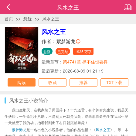
风水之王
首页
>>
悬疑
>>
风水之王
风水之王
作者：
紫梦游龙
悬疑
已完结
1935 万字
最新章节：
第4741章 撑不住也要撑
最后更新：2026-08-09 01:21:19
阅读
收藏
推荐
TXT下载
风水之王小说简介
我出生那天，在我家院子周围落下了十九道雷，有个算命先生说，我是天
生妖胎，一生命犯十八劫，不是别人死就是我死，结果那算命先生在我出生第
一天就应了我的劫，抱着我刚出了村口就突然暴毙！
紫梦游龙
是一名出色的小说作者，他的作品包括：《
风水之王
》、等，本
本精品，字字珠玑，作者紫梦游龙创作的小说情节跌宕起伏、扣人心弦，情节