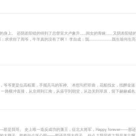
上。 还阴差阳错的得到了总督宣大卢象升.....闺女的青睐..... 又阴差
，牛羊真的没有了啊！ 李自成：我...................既生瑜何生亮！噗....
，爷爷更是位高权重，手握兵马的军神。 本想勾栏听曲，花船找女，纸醉金迷，
设，一路横冲直撞，从京师到江南，从庙宇到朝堂，从边关到草原，留下赫赫威名
那是我哥。 史上唯一造反成功的藩王，征北大将军，Happy forever—
的大胖子，能有什么坏心眼——那还是我大侄子。 什么？我是谁？我是老六啊。