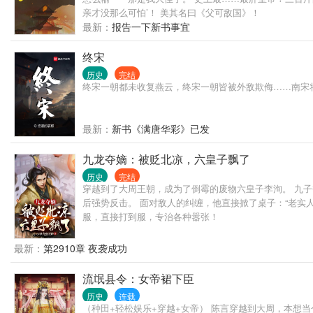
亲才没那么可怕’！ 美其名曰《父可敌国》！
最新：
报告一下新书事宜
终宋
历史
完结
终宋一朝都未收复燕云，终宋一朝皆被外敌欺侮……南宋
最新：
新书《满唐华彩》已发
九龙夺嫡：被贬北凉，六皇子飘了
历史
完结
穿越到了大周王朝，成为了倒霉的废物六皇子李洵。 九
后强势反击。 面对敌人的纠缠，他直接掀了桌子：“老实
服，直接打到服，专治各种嚣张！
最新：
第2910章 夜袭成功
流氓县令：女帝裙下臣
历史
连载
（种田+轻松娱乐+穿越+女帝） 陈言穿越到大周，本想当