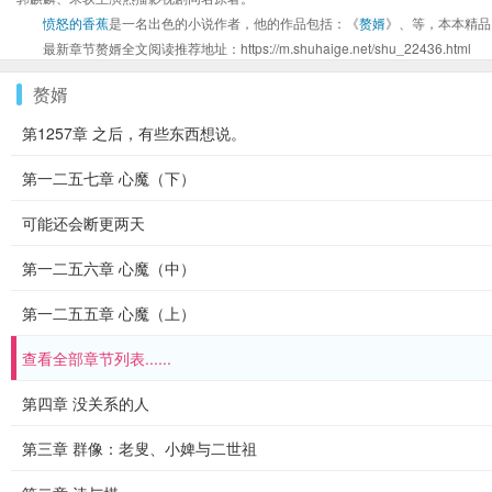
愤怒的香蕉
是一名出色的小说作者，他的作品包括：《
赘婿
》、等，本本精品
最新章节赘婿全文阅读推荐地址：https://m.shuhaige.net/shu_22436.html
赘婿
第1257章 之后，有些东西想说。
第一二五七章 心魔（下）
可能还会断更两天
第一二五六章 心魔（中）
第一二五五章 心魔（上）
查看全部章节列表......
第四章 没关系的人
第三章 群像：老叟、小婢与二世祖