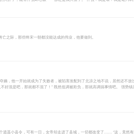
将亡之际，那些终宋一朝都没能达成的伟业，他要做到。
子夺嫡，他一开始就成为了失败者，被陷害发配到了北凉之地不说，居然还不放
人不好混是吧，那就都不混了！” 既然低调被欺负，那就高调搞事情吧。 强势
个逍遥小县令，可有一日，女帝却走进了县城，一切都改变了…… “这，竟然有细