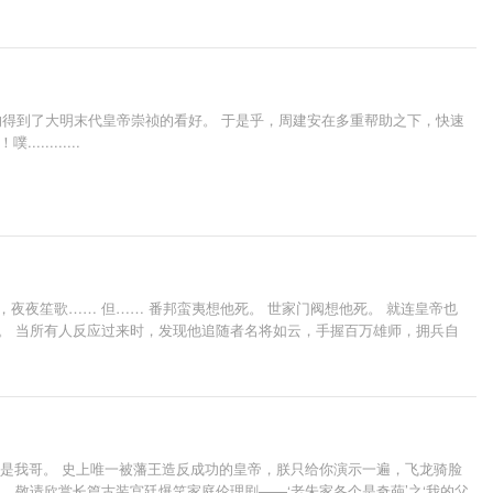
阳错的得到了大明末代皇帝崇祯的看好。 于是乎，周建安在多重帮助之下，快速
........
夜夜笙歌…… 但…… 番邦蛮夷想他死。 世家门阀想他死。 就连皇帝也
。 当所有人反应过来时，发现他追随者名将如云，手握百万雄师，拥兵自
—那还是我哥。 史上唯一被藩王造反成功的皇帝，朕只给你演示一遍，飞龙骑脸
 敬请欣赏长篇古装宫廷爆笑家庭伦理剧——‘老朱家各个是奇葩’之‘我的父