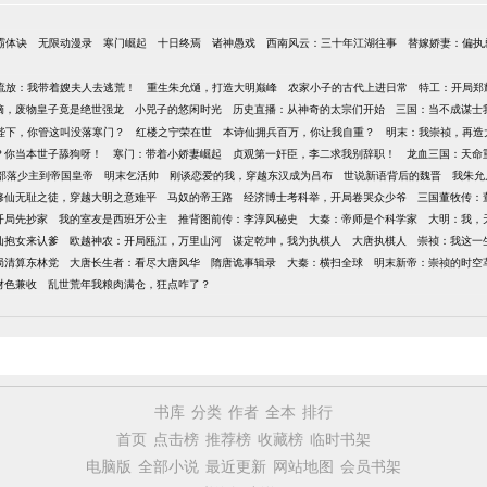
霸体诀
无限动漫录
寒门崛起
十日终焉
诸神愚戏
西南风云：三十年江湖往事
替嫁娇妻：偏执
流放：我带着嫂夫人去逃荒！
重生朱允熥，打造大明巅峰
农家小子的古代上进日常
特工：开局郑
嫡，废物皇子竟是绝世强龙
小兕子的悠闲时光
历史直播：从神奇的太宗们开始
三国：当不成谋士
陛下，你管这叫没落寒门？
红楼之宁荣在世
本诗仙拥兵百万，你让我自重？
明末：我崇祯，再造
？你当本世子舔狗呀！
寒门：带着小娇妻崛起
贞观第一奸臣，李二求我别辞职！
龙血三国：天命
部落少主到帝国皇帝
明末乞活帅
刚谈恋爱的我，穿越东汉成为吕布
世说新语背后的魏晋
我朱允
修仙无耻之徒，穿越大明之意难平
马奴的帝王路
经济博士考科举，开局卷哭众少爷
三国董牧传：
开局先抄家
我的室友是西班牙公主
推背图前传：李淳风秘史
大秦：帝师是个科学家
大明：我，
仙抱女来认爹
欧越神农：开局瓯江，万里山河
谋定乾坤，我为执棋人
大唐执棋人
崇祯：我这一
局清算东林党
大唐长生者：看尽大唐风华
隋唐诡事辑录
大秦：横扫全球
明末新帝：崇祯的时空
财色兼收
乱世荒年我粮肉满仓，狂点咋了？
书库
分类
作者
全本
排行
首页
点击榜
推荐榜
收藏榜
临时书架
电脑版
全部小说
最近更新
网站地图
会员书架