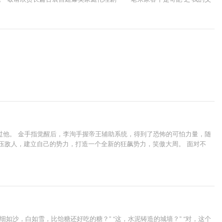
过他。 金手指觉醒后，李洵手握帝王辅助系统，得到了恐怖的可怕力量，随
镇压敌人，建立自己的势力，打造一个全新的狂飙势力，笑傲大周。 面对不
如沙，白如雪，比饴糖还好吃的糖？” “这，水泥铸造的城墙？” “对，这个