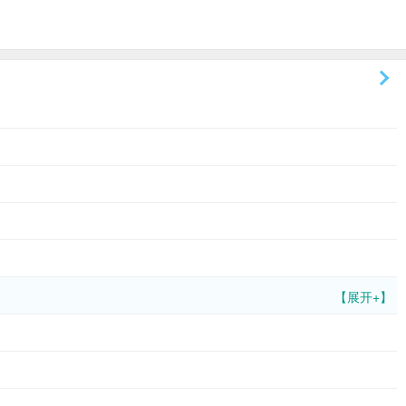
。
【展开+】