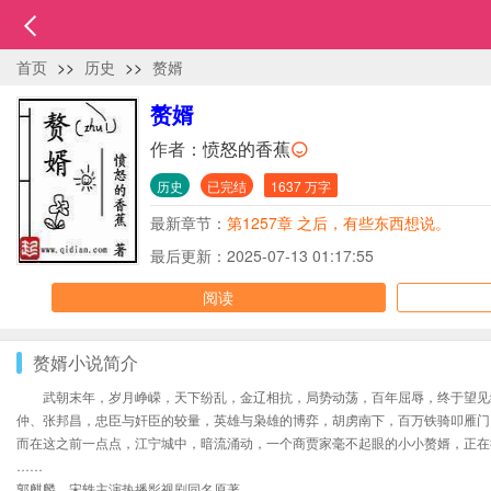
首页
>>
历史
>>
赘婿
赘婿
作者：
愤怒的香蕉
历史
已完结
1637 万字
最新章节：
第1257章 之后，有些东西想说。
最后更新：2025-07-13 01:17:55
阅读
赘婿小说简介
武朝末年，岁月峥嵘，天下纷乱，金辽相抗，局势动荡，百年屈辱，终于望见
仲、张邦昌，忠臣与奸臣的较量，英雄与枭雄的博弈，胡虏南下，百万铁骑叩雁门
而在这之前一点点，江宁城中，暗流涌动，一个商贾家毫不起眼的小小赘婿，正在
……
郭麒麟、宋轶主演热播影视剧同名原著。