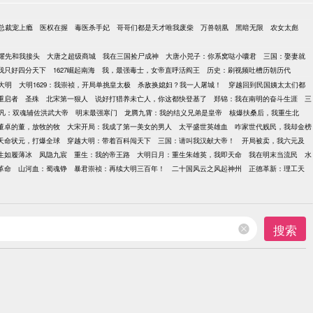
总裁宠上瘾
医权在握
毒医杀手妃
哥哥们都是天才唯我废柴
万兽朝凰
黑暗无限
农女太彪
耀先和我接头
大唐之超级商城
我在三国捡尸成神
大唐小兕子：你系窝哒小囔君
三国：娶妻就
我只好四分天下
1627崛起南海
我，最强毒士，女帝直呼活阎王
历史：刷视频吐槽历朝历代
大明
大明1629：我崇祯，开局单挑皇太极
杀敌换媳妇？我一人屠城！
穿越回到民国姨太太们都
重启者
圣殊
北宋第一狠人
说好打猎养未亡人，你这都快登基了
郑锦：我在南明的奋斗生涯
三
凡：双魂辅佐洪武大帝
明末最强寒门
龙腾九霄：我的结义兄弟是皇帝
核爆扶桑后，我重生北
董卓的董，放牧的牧
大宋开局：我成了第一美女的男人
太平盛世英雄血
咋家世代贱民，我却金榜
天命状元，打爆全球
穿越大明：带着百科闯天下
三国：请叫我汉献大帝！
开局被卖，我六元及
生如履薄冰
凤隐九宸
重生：我的帝王路
大明日月：重生朱雄英，我即天命
我在明末当流民
水
革命
山河血：蜀魂铮
暴君崇祯：再续大明三百年！
二十国风云之风起神州
正德革新：理工天
搜索