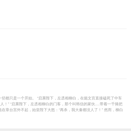
切都只是一个开始。 “启禀陛下，左丞相柳白，在懿文宫直接磕死了中车
” “启禀陛下，左丞相柳白的门客，那个叫韩信的家伙....带着一千骑把
皆跪在章台宫外不起，始皇陛下大怒：“再杀，我大秦都没人了！” 然而，柳白