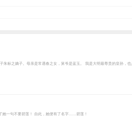
太子朱标之嫡子。母亲是常遇春之女，舅爷是蓝玉。 我是大明最尊贵的皇孙，也
了她一句不要碧莲！ 自此，她便有了名字……碧莲！