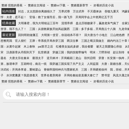
-
-
-
-
赘婿 愤怒的香蕉
赘婿全文阅读
赘婿txt下载
赘婿最新章节
好看的历史小说
站内强推
封总，太太想跟你离婚很久了
万界武尊
万古武帝
不灭霸体诀
吞噬九重天
鸿蒙
悍：夫君，惹不起！
官场：救了女领导后，我一路飞升
开局同学会上中奖两亿五千万
经典收藏
大明暴君，我为大明续运三百年
流氓帝师
盘点历朝败家子，嬴政老朱气疯了
全家
变强，我不当人了！
三国：从拯救家族开始风起陇西
三国：多子多福，开局燕云十八骑
九龙夺
最近更新
回到明初做藩王
大明第一贪官，你说咱杀不得？
回大唐当个小地主
江山绝色榜
想整死我
官人很忙
王莽：帝系统开局杀穿三国
两汉往事
三国之蜀汉我做主
婚内约法三十章
国：从黄巾起家
木上春秋
pai算尽之后
红楼美女如此多娇，我全都要
诸天之我要随心所欲
从
宋
汉鼎新章从丹阳到天下
乱世棋谋
穿越三国：我的技能带编号
明末：刀劈崇祯
赵云别传
题名
大唐太宗在秦末
最强太子
逆天林冲：开局截胡二龙山
琼州启明
穿唐：长安第一纨绔，
第，族谱单开
五胡终结，南北一统
我穿越三国实现了共产主义
人间监国
大唐：新婚当夜，天
浒武松：开局杀李逵，重铸梁山
青铜帝国特种兵与墨家机关
三国：开局硬抢徐州
我，崇祯，开
子
水浒窝囊废？我是摸着天
世界名着异闻录
开局给秦始皇直播大秦亡了
禁书堂
风流大晟之
-
-
-
-
赘婿 愤怒的香蕉
赘婿txt下载
赘婿最新章节
赘婿全文阅读
好看的历史小说