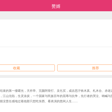
赘婿
收藏
推荐
结束的第一缕曙光，天祚帝、完颜阿骨打、吴乞买，成吉思汗铁木真、札木合、赤老
，江山沦陷，生灵涂炭，一个国家与民族百年的屈辱与抗争，先行者的哭泣、呐喊与
很没责任感地过着他那只想吃东西、看表演的悠闲人生……