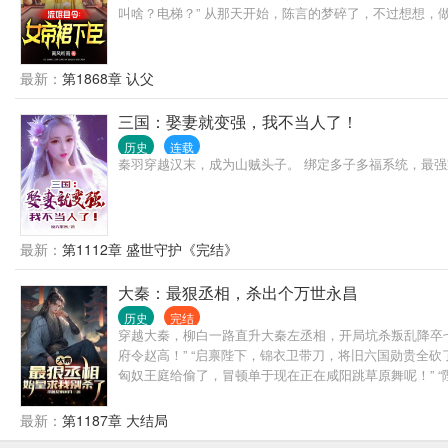
叫啥？电梯？” 从那天开始，陈言的梦碎了，不过想想，
最新：
第1868章 认父
三国：娶妻就变强，我不当人了！
历史
连载
秦羽穿越汉末，成为山贼头子。 绑定多子多福系统，最强
最新：
第1112章 盛世守护《完结》
大秦：最狠丞相，杀出个万世永昌
历史
完结
穿越大秦，柳白一路直升大秦左丞相，开局坑杀叛乱降卒
府令赵高！” “启禀陛下，锦衣卫带刀，将旧六国勋贵全砍
匈奴王庭给偷了，冒顿单于现在正在咸阳跳草原舞呢！” “陛
微微一笑，随手绘制世界地图：“陛下，要不...您委屈一
最新：
第1187章 大结局