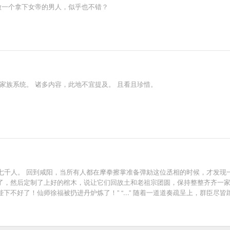
做一个拿下女帝的男人，似乎也不错？
家族系统。 诸多内容，此地不宜提及。 且看且珍惜。
七千人。 回到咸阳，当所有人都在摩拳擦掌准备弹劾这位丞相的时候，才发现一
了，然后定制了上好的棺木，说让它们回故土和老祖宗团圆，保持整整齐齐一家人！
下不好了！仙师徐福被扔进丹炉炼了！” “...” 随着一道道奏疏呈上，群臣尽
下，当一下蓝星球长？城墙喜欢欧美的还是西域的？”