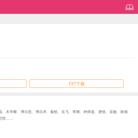
TXT下载
温、木华黎、博尔忽、博尔术、秦桧、岳飞、李纲、种师道、唐恪、吴敏、耿南
悲怆……