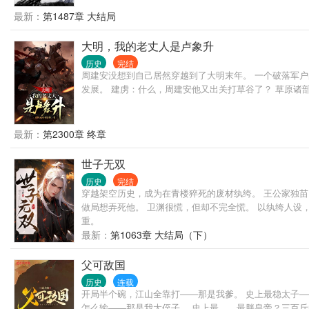
最新：
第1487章 大结局
大明，我的老丈人是卢象升
历史
完结
周建安没想到自己居然穿越到了大明末年。 一个破落军户的身
发展。 建虏：什么，周建安他又出关打草谷了？ 草原诸部：求求你了周爷
最新：
第2300章 终章
世子无双
历史
完结
穿越架空历史，成为在青楼猝死的废材纨绔。 王公家独苗
做局想弄死他。 卫渊很慌，但却不完全慌。 以纨绔人
重。
最新：
第1063章 大结局（下）
父可敌国
历史
连载
开局半个碗，江山全靠打——那是我爹。 史上最稳太子——
怎么输——那是我大侄子。 史上最……最胖皇帝？三百斤