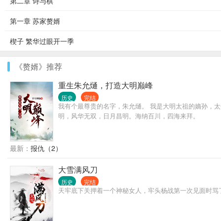
第二章 诗与棋
第一章 苏家赘婿
楔子 繁华过眼开一季
《赘婿》推荐
重生朱允熥，打造大明巅峰
历史
完结
我有个最尊贵的名字，朱允熥。 我是大明太祖的嫡孙，
明，风华无双，日月昌明。海纳百川，四海来拜。
最新：
报仇（2）
大雪满风刀
历史
完结
天牢底下关押着一个神秘女人，牢头杨战第一次见面时骂