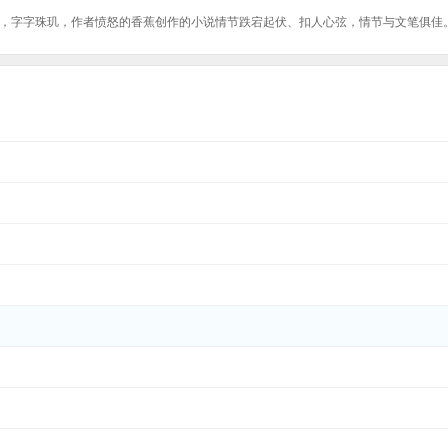
，字字珠玑，作者愤怒的香蕉创作的小说情节跌宕起伏、扣人心弦，情节与文笔俱佳