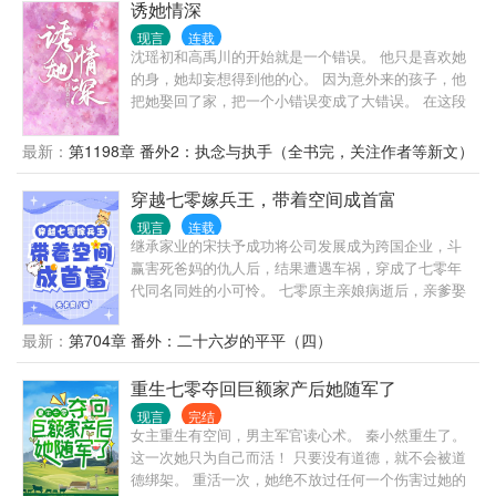
莫名其妙多了个孩子，他安慰自己同学一场，杀人犯
诱她情深
法，可是多年之后，他才知道当时屋里的人是同学的
现言
连载
叔叔，弄了半天，他是被一个老男人给睡了。要找那
沈瑶初和高禹川的开始就是一个错误。 他只是喜欢她
个老男人报仇吗？不过听说那个老男人在军政两界都
的身，她却妄想得到他的心。 因为意外来的孩子，他
很吃得开，算了，先把儿子藏起来再说。所以说这应
把她娶回了家，把一个小错误变成了大错误。 在这段
该是一个报仇不成持续被压的悲催故?【大雾】有生子
婚姻里，她失去了一切，最后离开的时候，甚至没有
情节。我家大宝写的重生和竹马生包子的温馨宠文。
一个像样的告别。 ** 高禹川一直觉得，沈瑶初听话不
最新：
第1198章 番外2：执念与执手（全书完，关注作者等新文）
亲爱的大袁的配角翻身文：
麻烦，呼之则来挥之则去。 他以为，只要他不准，她
这辈子都不可能离开他。 直到她真的走了，走得那么
穿越七零嫁兵王，带着空间成首富
彻底，让他用尽办法都找不到。 ** 多年后，两人重
现言
连载
遇。 她正言笑晏晏与人相亲。别人问她：“你的第一段
继承家业的宋扶予成功将公司发展成为跨国企业，斗
婚姻是为什么结束呢？” 她回答：“丧偶。” 等了许久，
赢害死爸妈的仇人后，结果遭遇车祸，穿成了七零年
他终于忍不住将人堵了，抵在墙上： “沈瑶初，你真当
代同名同姓的小可怜。 七零原主亲娘病逝后，亲爹娶
我死了？”
了后娘，变成了后爹。在家不仅不受宠爱，还被逼下
乡当知青。 身怀空间，自带交易系统的霸气女总裁怎
最新：
第704章 番外：二十六岁的平平（四）
么可能坐以待毙？ 虐渣爹，坑后娘，背上行李直接下
乡，摆脱原主家里一堆烂人，带着亲娘留下的遗产独
重生七零夺回巨额家产后她随军了
自潇洒。 原本只想独自过完一生的宋扶予，意外遇到
现言
完结
一个帅气又强大的军官，结果被宠爆了。不仅将钱票
女主重生有空间，男主军官读心术。 秦小然重生了。
都交给她，还对她百般纵容。 怎么办？既然赶不走，
这一次她只为自己而活！ 只要没有道德，就不会被道
灭不掉，那就索性成为他家女主人吧。 反正他有钱，
德绑架。 重活一次，她绝不放过任何一个伤害过她的
有颜，有地位，对她还宠到入骨，怎么想都不亏。