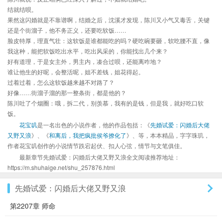
结就结呗。
果然这闪婚就是不靠谱啊，结婚之后，沈溪才发现，陈川又小气又毒舌，关键
还是个街溜子，他不务正义，还要吃软饭……
脸皮特厚，理直气壮：这软饭是谁都能吃的吗？硬吃碗要砸，软吃腰不直，像
我这种，能把软饭吃出水平，吃出风采的，你能找出几个来？
好有道理，于是女主外，男主内，凑合过呗，还能离咋地？
谁让他生的好呢，会整活呢，姐不差钱，姐花得起。
过着过着，怎么这软饭越来越不对路了？
好像……街溜子溜的那一整条街，都是他的？
陈川吐了个烟圈：哦，拆二代，别羡慕，我有的是钱，但是我，就好吃口软
饭。
花宝叽
是一名出色的小说作者，他的作品包括：《
先婚试爱：闪婚后大佬
又野又浪
》、《
和离后，我把疯批侯爷撩化了
》、等，本本精品，字字珠玑，
作者花宝叽创作的小说情节跌宕起伏、扣人心弦，情节与文笔俱佳。
最新章节先婚试爱：闪婚后大佬又野又浪全文阅读推荐地址：
https://m.shuhaige.net/shu_257876.html
先婚试爱：闪婚后大佬又野又浪
第2207章 师命