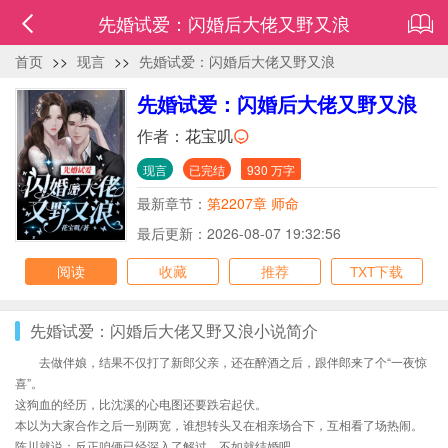
先婚试爱：闪婚后大佬又野又浪
首页
>>
现言
>>
先婚试爱：闪婚后大佬又野又浪
先婚试爱：闪婚后大佬又野又浪
作者：
花宝叽
现言
已完结
930 万字
最新章节：
第2207章 师命
最后更新：2026-08-07 19:32:56
阅读
收藏
推荐
TXT下载
先婚试爱：闪婚后大佬又野又浪小说简介
去做伴娘，结果不仅打了新郎父亲，还在醉酒之后，跟伴郎来了个“一夜惊
喜”。
这狗血的经历，比沈溪的心电图还要跌宕起伏。
本以为大家合作之后一别两宽，谁想转头又在相亲场合下，互相看了场热闹。
陈川就说：反正咱俩已经深入了解过，不如就结婚吧。