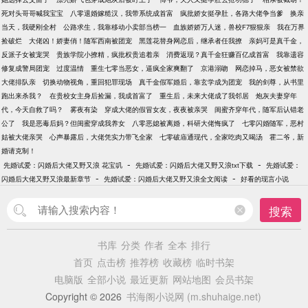
死对头哥哥喊我宝宝
八零退婚嫁糙汉，我带系统成首富
疯批娇女挺孕肚，各路大佬争当爹
换亲
当天，我硬刚全村
公路求生，我靠移动小卖部当榜一
血族娇娇万人迷，兽校F7狠狠亲
我在万界
捡破烂
大佬凶！娇妻俏！随军西南被团宠
黑莲花替身网恋后，继承者任我撩
亲妈可是真千金，
反派子女被宠哭
贵族学院小撩精，疯批权贵追着亲
消费返现？真千金狂赚百亿成首富
我靠遗容
修复成警局团宠
过度温情
重生七零当恶女，逼疯全家爽翻了
京港溺吻
网恋掉马，恶女被禁欲
大佬排队亲
切换动物视角，重回犯罪现场
真千金假军婚后，靠玄学成为团宠
我的剑尊，从书里
跑出来杀我？
在贵校女主身后捡漏，我成首富了
重生后，未来大佬成了我邻居
炮灰夫妻穿年
代，今天自救了吗？
雾夜有染
穿成大佬的假冒女友，夜夜被亲哭
闺蜜齐穿年代，随军后认错老
公了
我是恶毒后妈？但闺蜜穿成我养女
八零恶媳被离婚，科研大佬悔疯了
七零闪婚随军，恶村
姑被大佬亲哭
心声暴露后，大佬凭实力带飞全家
七零破庙通现代，全家吃肉又喝汤
霍二爷，新
婚请克制！
-
-
先婚试爱：闪婚后大佬又野又浪 花宝叽
先婚试爱：闪婚后大佬又野又浪txt下载
先婚试爱：
-
-
闪婚后大佬又野又浪最新章节
先婚试爱：闪婚后大佬又野又浪全文阅读
好看的现言小说
搜索
书库
分类
作者
全本
排行
首页
点击榜
推荐榜
收藏榜
临时书架
电脑版
全部小说
最近更新
网站地图
会员书架
Copyright © 2026
书海阁小说网 (m.shuhaige.net)