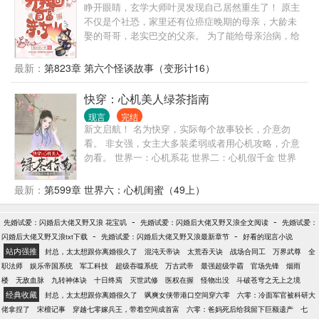
角是我家 霍清辞笑了笑：有蔓蔓的地方就是家，蔓
睁开眼睛，玄学大师叶灵发现自己居然重生了！ 原主
的孩子了？” 卫绵：“你没病，是你老公不能生，建议
蔓，我的钱给你，命也给你！
不仅是个社恐，家里还有位癌症晚期的母亲，大龄未
你换个医院检查。” …… “大师，我天天晚上做梦梦见
娶的哥哥，老实巴交的父亲。 为了能给母亲治病，给
一个女人，要砍了我的脚。” 卫绵：“你穿了死人的鞋
哥哥娶妻，让一家人过上好日子。叶灵决定重抄旧
——” …… “大师，你看我这辈子能红吗？” 卫绵：“这
业，开始了直播算命！ “大师，我每天晚上都会被鬼压
最新：
第823章 第六个怪谈故事（变形计16）
个问题你养小鬼之前不就知道了？”
床，这正常吗？” 叶灵：“这不正常，打开你家床板夹
层看看。” “大师，我死去的女儿每到下雨天都会回
快穿：心机美人绿茶指南
家，她不知道自己已经死了。” 叶灵：“你女儿只是想
现言
完结
告诉你她是怎么死的。” “大师，我老公突然变成了一
新文启航！ 名为快穿，实际每个故事较长，介意勿
个绝世美女，我闺蜜老公都爱上他了，这是怎么一回
看。 非女强，女主大多装柔弱或者用心机攻略，介意
事啊？” 叶灵：“因为你老公他被……（简介字数有
勿看。 世界一：心机系花 世界二：心机假千金 世界
限，请移步正文。）”
三：心机白月光 世界四：心机妹妹 ........未完待定。
最新：
第599章 世界六：心机闺蜜（49上）
-
-
先婚试爱：闪婚后大佬又野又浪 花宝叽
先婚试爱：闪婚后大佬又野又浪全文阅读
先婚试爱：
-
-
闪婚后大佬又野又浪txt下载
先婚试爱：闪婚后大佬又野又浪最新章节
好看的现言小说
站内强推
封总，太太想跟你离婚很久了
混沌天帝诀
太荒吞天诀
战场合同工
万界武尊
全
职法师
娱乐帝国系统
军工科技
超级吞噬系统
万古武帝
最强超级学霸
官场先锋
烟雨
楼
无敌血脉
九转神体诀
十日终焉
灭世武修
医权在握
怪物出没
斗破苍穹之无上之境
经典收藏
封总，太太想跟你离婚很久了
飒爽女侠带港口空间穿六零
六零：冷面军官被科研大
佬拿捏了
宋檀记事
穿越七零嫁兵王，带着空间成首富
六零：爸妈死后给我留下巨额遗产
七