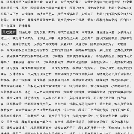
零：随军辣媳带飞大院暴富逆袭
大佬归来，假千金她不装了
末世女穿越年代的肆意生活
快穿世
界吃瓜第一线
军婚：医学天才在七零靠空间开挂
囤万亿物资，孤女魂穿七零
七零：穿成炮灰把
家卖了去下乡
末世降临：18楼全员恶人
真千金被读心后，人设崩了
七零：娇娇军嫂搬空仇人钱
财养崽
直播算命：开局找回首富亲女儿
离婚后她惊艳了世界
夭寿！我家超市能穿越
四合院：
重生何雨柱，厨神开局
最近更新
知温赴寒
主母变豪门后妈，靠武力征服全家
京婚缠欢
妹宝随爸入赘，反被继兄们
宠上天
我是薄情钓系姐！你别吻上来啊
男朋友都是人外，怎么办？
娇软妹宝随军后，禁欲军官
沦陷了
直播玄学赶海：反手捞个男模海神
京夏未眠
穿越七零，随军后我成团宠了
蜀地酱
事
穿成京圈权贵男主的恶毒前女友
恶女抢婚去随军，被绝嗣军官娇宠
豪门虐爱：恶魔夜少太撩
人
被逼换亲？娇娇撩的军官心尖颤
七零替嫁，全家供她暴富赢麻了
和情敌共感后，傲娇竹马火
葬场了
仲夏夜吻
春潮不眠
七零藏孕肚离婚，禁欲大佬急红眼
带着爸妈穿年代，离婚被大佬娇
宠
随母改嫁，我成军区大院团宠！
穿成炮灰女配，被禁欲长官宠坏了
七零小孤女，硬闯大院找
亲爸
少帅请和离，夫人她是顶级恶女
全家逼我抵债？我送全家入狱
万物可交易？真千金掌生死
断祸福
婴语十级的我，速成富婆
挺孕肚寻夫随军，被禁欲大佬爆宠
暗藏新婚
海岛随军孕吐，
禁欲大佬心疼坏了
美貌万人嫌被贵族怪物宠上天
绑定神豪系统，谁还做假名媛
小饕餮成精后，
挺着孕肚去随军
傅总，夫人又去摆摊算命啦
六零香江摆地摊，全港喊我大佬
娇娇女医挺孕肚随
军，被糙汉宠哭
陆总请跪好，夫人和崽不要你了
入职地府当法官，死了都还要上班
娇夜欲
欢
随军北大荒，绝嗣军官亲哭娇美人
穿剧七零：带着闪购药房嫁糙汉
重生七零，炮灰真千金当
杠精改命
夺舍贵族大小姐？变普女照样虐她
消失十年，我成了三个反派的亲妈
娇娇下乡吃瓜，
极品全家被戳穿
三年新婚不上心，离婚后日日求合
六零娇娇吃瓜忙，钓系大佬宠上瘾
欲潮失
控
重回七零，我有颜有钱有空间勿扰
辛夷港
乖乖女退场后，京圈大佬后悔了
搬空娘家去随
军，禁欲大佬破戒了
极品原配要离婚，禁欲大佬不干了
我们本不是天生注定
五年冷淡，沈太太
她选择去父留子
漂亮娇气包穿成炮灰后被盯上了
傅爷，夫人又挺孕肚去抢功德了
相亲被截胡？