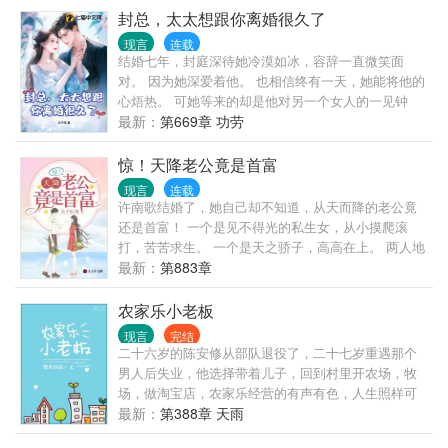
封总，太太想跟你离婚很久了
现言
连载
结婚七年，封庭深待她冷漠如冰，容辞一直微笑面
对。 因为她深爱着他。 也相信终有一天，她能将他的
心焐热。 可她等来的却是他对另一个女人的一见钟
情，呵护备至。 她依旧苦苦坚守他们的婚姻。 直到她
最新：
第669章 功劳
生日当天，千里迢迢飞国外找他和女儿，他却带着女
儿去陪那个女人，丢她一个人独守空房。 她终于彻底
惊！天降老公竟是首富
死心。 看着亲手带大的女儿要别的女人做她妈妈，容
现言
连载
辞也不再心疼。 拟好离婚协议，放弃抚养权，她潇洒
许南歌结婚了，她自己却不知道，从天而降的老公竟
离去，从此对他们父女不闻不问，坐等离婚证办下
还是首富！ 一个是见不得光的私生女，从小摸爬滚
来。 放弃家庭，回归事业，昔日被所有人看不起的她
打，苦苦求生。 一个是天之骄子，高高在上。 两人地
轻易挣得过千亿的身家。 然而她左等右等，离婚证没
位天差地别，众人等着许南歌被扫地出门，可等着等
最新：
第883章
办下来不说，昔日不愿回家的男人回家次数却越来越
着，却只等来了首富的一条朋友圈： “老婆，可不可以
频繁，对她也越粘越紧。 得知她要离婚，向来矜贵冷
不离婚？” 众：？？
农家乐小老板
漠的男人将她堵在墙角：“离婚？不可能的事。”
现言
完结
二十六岁的陈安修从部队退役了，二十七岁重遇那个
男人后失业，他选择带着儿子，回到村里开农场，牧
场，做淘宝店，农家乐经营的有声有色，人生照样可
以风生水起，但那个男人真的会如他所愿吗？九年
最新：
第388章 天雨
前，陈安修酒醉在同学家度过混乱的一夜，之后肚子