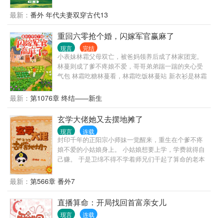
人。 妈妈留给她的玉镯空间，是她的，继妹别想再抢
走！ 妈妈和祖父留下来的遗产，都是她的，渣爹后妈
最新：
番外 年代夫妻双穿古代13
想都不要想！离开前把家底全搬空！ 前世继妹让她顶
替下乡，这次她先下手给继妹报名下乡！ 她和渣爹后
重回六零抢个婚，闪嫁军官赢麻了
妈斗智斗勇，谁知中途来了个高冷帅军官。 “你好，我
现言
完结
是你未婚夫，来和你结婚的。” …… 霍念平从军七
小表妹林霜父母双亡，被爸妈领养后成了林家团宠。
载，性格冷漠，是草原上的高冷之花，霍家人为他的
林蔓则成了爹不疼娘不爱，哥哥弟弟踹一踹的夹心受
婚事操碎了心。 直到有天霍家收到了一封信，自称和
气包 林霜吃糖林蔓看，林霜吃饭林蔓站 新衣衫是林霜
霍念平有婚约，霍家人决定死马当活马医，让霍念平
的，零花钱还是林霜的 只要林蔓拥有的，林霜都会过
去接未婚妻回家结婚。 霍念平出人意外地答应了。 他
来抢 抢了她亲人不说，还要来抢未婚夫 林蔓劫后重生
最新：
第1076章 终结——新生
不结婚是因为他有读心异能，知道的越多就对人心越
末世，一遭被偷袭又重回六零 死前她抢回敌人的亿万
绝望。 他没有结婚的想法，直到遇见他未曾谋面的未
物资空间 异能也跟着回来了 她左手雷电?右手藤蔓 ，
玄学大佬她又去摆地摊了
婚妻。 真香定律可能会迟到，但永远都不会缺席！
抖了抖腿双手插兜： 渣男白莲配一脸——人贱（艰）
现言
连载
咱不拆 极品家人脑太残——累觉不爱，不要了 她脚踹
封印千年的正阳宗小师妹一觉醒来，重生在个爹不疼
渣男未婚夫，手扇白莲小表妹 对着家人口吐芬芳，?
娘不爱的小姑娘身上。 小姑娘想要上学，学费就得自
主动登报断绝关系 某天她去国营饭店吃个饭 顺便看人
己赚。 于是卫绵不得不学着师兄们干起了算命的老本
相亲吃个瓜 林蔓：帅哥，帅哥，蛤蟆堆里挑天鹅 妹妹
行。 一日三卦，一卦一千。 “大师，我想给女儿算算
前来抢个婚，你可否愿意拼个桌？ 军医霍清辞嘴角一
姻缘。” 卫绵：“你女儿现在养着个小白脸，比她小九
最新：
第566章 番外7
勾：相个亲还来拼个桌，是不是今晚我俩拱被窝？ 林
岁，赶紧分了，会被骗财。” …… “大师，你看我新男
蔓：臭流氓 霍清辞一本正经：一座小院，三间破屋，
朋友怎么样，是不是我的正缘？” 卫绵：“你男朋友艾
直播算命：开局找回首富亲女儿
带着咱弟海岛随军可行？ 林蔓笑着点头：很好！条件
滋病，全家都知道，就等着骗你结婚呢！” …… “大
艰苦咋不怕，种田赶海一顶俩，只要远离渣，天涯海
现言
连载
师，你看我的病能不能治好，这辈子还能不能有自己