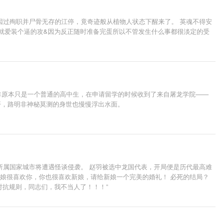
因过殉职并尸骨无存的江停，竟奇迹般从植物人状态下醒来了。 英魂不得安
事就爱装个逼的攻&因为反正随时准备完蛋所以不管发生什么事都很淡定的受
明非原本只是一个普通的高中生，在申请留学的时候收到了来自屠龙学院——
开，路明非神秘莫测的身世也慢慢浮出水面。
，所属国家城市将遭遇怪谈侵袭。 赵羽被选中龙国代表，开局便是历代最高难
、新娘很喜欢你，你也很喜欢新娘，请给新娘一个完美的婚礼！ 必死的结局？
对抗规则，同志们，我不当人了！！！”