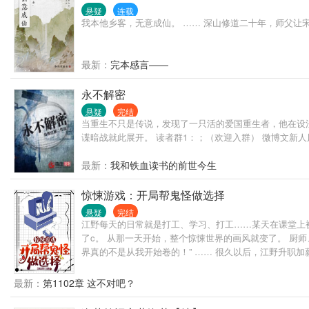
悬疑
连载
我本他乡客，无意成仙。 …… 深山修道二十年，师父
最新：
完本感言——
永不解密
悬疑
完结
当重生不只是传说，发现了一只活的爱国重生者，他在设
谍暗战就此展开。 读者群1：；（欢迎入群） 微博文新
最新：
我和铁血读书的前世今生
惊悚游戏：开局帮鬼怪做选择
悬疑
完结
江野每天的日常就是打工、学习、打工……某天在课堂上被
了c。 从那一天开始，整个惊悚世界的画风就变了。 厨师
界真的不是从我开始卷的！” …… 很久以后，江野升职加
啊！谁特么把这内卷王给拉进来的？！ 鬼怪b：快跑！那
最新：
第1102章 这不对吧？