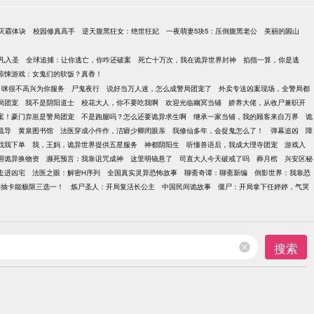
灭霸体诀
校园修真高手
逆天腹黑狂女：绝世狂妃
一夜萌妻5块5：压倒腹黑老公
美丽的圌山
凡入圣
全球追捕：让你逃亡，你咋还破案
死亡十万次，我在诡异世界封神
掐指一算，你是逃
惊悚游戏：女鬼们的软饭？真香！
，咪很不高兴为你服务
尸鬼夜行
说好当万人迷，怎么成警局团宠了
外卖专送凶案现场，全警局都
局团宠
我不是阴阳道士
校花大人，你不要吃我啊
欢迎光临幽冥当铺
娇养大佬，从收尸兼职开
案！豪门弃崽是警局团宠
不是跑腿吗？怎么还要诡异求生啊
继承一家当铺，我的顾客来自万界
诡
疏导
黄泉图书馆
法医穿成小仵作，洁癖少卿闭眼亲
我修仙多年，会捉鬼怎么了！
弹幕追凶
障
找我下单
我，王妈，诡异世界提供五星服务
神都阴阳生
听懂兽语后，我成大理寺团宠
游戏入
用诡异换物资
濒死预言：我靠诅咒成神
这里明镜悬了
司直大人今天破戒了吗
葬月棺
兴安区秘
走进凶宅
法医之眼：解密H序列
全国真实灵异恐怖故事
聊斋奇谭：聊斋新编
倒影世界：我靠恐
的抽卡能极限三选一！
炼尸圣人：开局复活长公主
中国民间诡故事
僵尸：开局拿下任婷婷，气哭
搜索