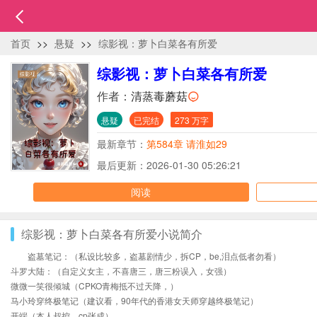
首页
>>
悬疑
>>
综影视：萝卜白菜各有所爱
综影视：萝卜白菜各有所爱
作者：
清蒸毒蘑菇
悬疑
已完结
273 万字
最新章节：
第584章 请淮如29
最后更新：2026-01-30 05:26:21
阅读
综影视：萝卜白菜各有所爱小说简介
盗墓笔记：（私设比较多，盗墓剧情少，拆CP，be,泪点低者勿看）
斗罗大陆：（自定义女主，不喜唐三，唐三粉误入，女强）
微微一笑很倾城（CPKO青梅抵不过天降，）
马小玲穿终极笔记（建议看，90年代的香港女天师穿越终极笔记）
开端（本人叔控，cp张成）