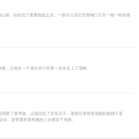
雅山脉，在经历了重重险阻之后，一座与云顶天宫青铜门几乎一模一样的青
侦破，让他从一个派出所小民警一步步走上了顶峰。
给我娶了童养媳，让我过起了安生日子，虽然后来我发现媳妇姐姐不是
的职业，发誓要把害死她的人全都送下地狱。