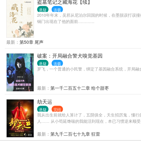
盗墓笔记之藏海花【续】
悬疑
连载
2010年年末，吴邪从尼泊尔回国的时候，在墨脱误打
铜门出现在了他的面前…………
最新：
第50章 尾声
破案：开局融合警犬嗅觉基因
悬疑
连载
罗飞，一个普通的小民警，绑定了基因融合系统，开局融
最新：
第一千二百五十二章 给个甜枣
劫天运
悬疑
完结
我从出生前就给人算计了，五阴俱全，天生招厉鬼，懂行
人…… 从小苟延馋喘的我能活到现在，本已习惯逆来顺
最新：
第九千二百七十九章 狂雷