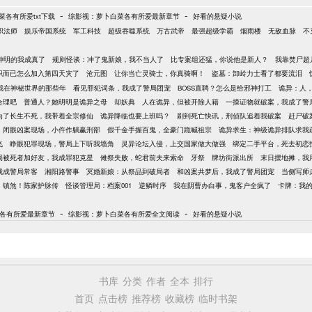
-
-
各有所爱txt下载
综影视：萝卜白菜各有所爱最新章节
好看的悬疑小说
职法师
娱乐帝国系统
军工科技
超级吞噬系统
万古武帝
最强超级学霸
烟雨楼
无敌血脉
不
神明的我成真了
规则怪谈：冲了鬼新娘，我不当人了
比专案组还猛，你说他是新人？
我靠焚尸超
职而已怎么加入第四天灾了
沧元图
让你当亡灵骑士，你真骑啊！
盗墓：卸岭力士看了都要流泪
我在神秘世界的那些年
看见罪犯词条，我成了警局团宠
BOSS直聘？怎么是给邪神打工
诡异：人
合理吧
普通人？她明明是诡异之母
却妖典
人在诡异，但被开除人籍
一摸证物就破案，我成了警
为了长生不死，我带着全宗修仙
诡异降临也要上班吗？
刷到死亡快讯，刑侦队追着我破案
赶尸破
闭眼凶案现场，小仵作躺赢刑部
假千金手握百鬼，全豪门跪喊祖宗
诡异求生：神级诡异排队求我
飞
睁眼犯罪现场，警局上下听我墙角
灵异论坛入侵，上交国家做大做强
绑定二手平台，死去初恋
局被死者加好友，我成罪犯克星
傩祭失败，蛇君前夫来索命
牙祭
牌坊街派出所
末日摆地摊，我
我成警局常客
湘阳路警事
冥婚新娘：从祭品到破局者
和凶案共梦后，我成了警局团宠
当侧写师
镇煞！陈家护脉传
怪谈管理局：档案001
逆鳞时序
我在阴曹办白事，鬼客户全疯了
卡牌：我
-
-
各有所爱最新章节
综影视：萝卜白菜各有所爱全文阅读
好看的悬疑小说
书库
分类
作者
全本
排行
首页
点击榜
推荐榜
收藏榜
临时书架