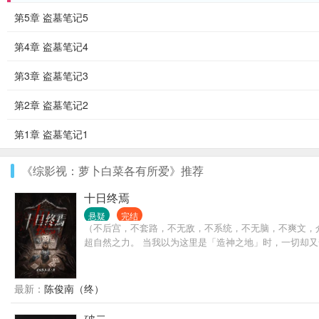
第5章 盗墓笔记5
第4章 盗墓笔记4
第3章 盗墓笔记3
第2章 盗墓笔记2
第1章 盗墓笔记1
《综影视：萝卜白菜各有所爱》推荐
十日终焉
悬疑
完结
（不后宫，不套路，不无敌，不系统，不无脑，不爽文，
超自然之力。 当我以为这里是「造神之地」时，一切却
最新：
陈俊南（终）