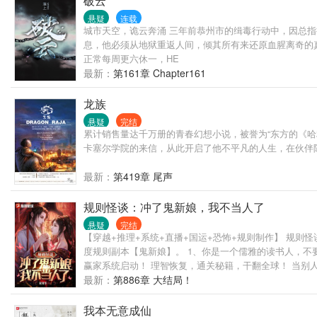
破云
悬疑
连载
城市天空，诡云奔涌 三年前恭州市的缉毒行动中，因总
息，他必须从地狱重返人间，倾其所有来还原血腥离奇的
正常每周更六休一，HE
最新：
第161章 Chapter161
龙族
悬疑
完结
累计销售量达千万册的青春幻想小说，被誉为“东方的《哈
卡塞尔学院的来信，从此开启了他不平凡的人生，在伙伴
最新：
第419章 尾声
规则怪谈：冲了鬼新娘，我不当人了
悬疑
完结
【穿越+推理+系统+直播+国运+恐怖+规则制作】 规
度规则副本【鬼新娘】。 1、你是一个儒雅的读书人，不
赢家系统启动！ 理智恢复，通关秘籍，干翻全球！ 当别
最新：
第886章 大结局！
我本无意成仙