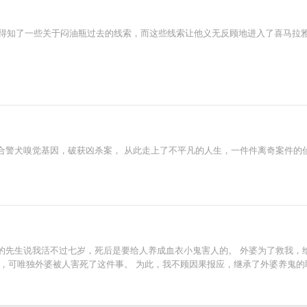
误撞得知了一些关于闷油瓶过去的线索，而这些线索让他义无反顾地进入了喜马拉
合警犬嗅觉基因，破获凶杀案， 从此走上了不平凡的人生，一件件离奇案件的
的先生说我活不过七岁，死后是要给人养成血衣小鬼害人的。 外婆为了救我，
受，可唯独外婆被人害死了这件事。 为此，我不顾因果报应，继承了外婆养鬼