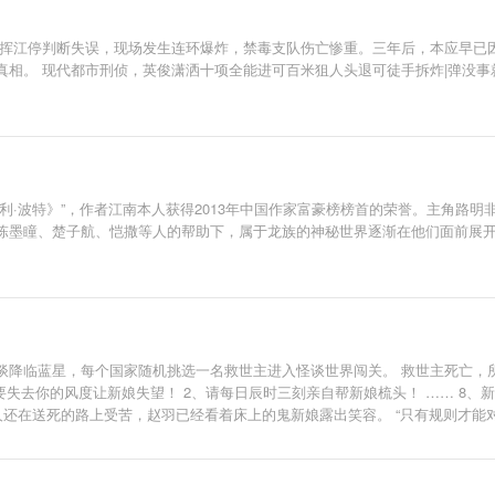
指挥江停判断失误，现场发生连环爆炸，禁毒支队伤亡惨重。三年后，本应早已
真相。 现代都市刑侦，英俊潇洒十项全能进可百米狙人头退可徒手拆炸|弹没
利·波特》”，作者江南本人获得2013年中国作家富豪榜榜首的荣誉。主角路
陈墨瞳、楚子航、恺撒等人的帮助下，属于龙族的神秘世界逐渐在他们面前展
则怪谈降临蓝星，每个国家随机挑选一名救世主进入怪谈世界闯关。 救世主死亡
要失去你的风度让新娘失望！ 2、请每日辰时三刻亲自帮新娘梳头！ …… 8
人还在送死的路上受苦，赵羽已经看着床上的鬼新娘露出笑容。 “只有规则才能