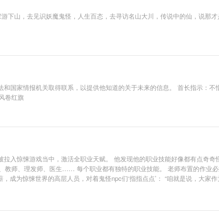
让宋游下山，去见识妖魔鬼怪，人生百态，去寻访名山大川，传说中的仙，说那才
法和国家情报机关取得联系，以提供他知道的关于未来的信息。 首长指示：不惜
人风卷红旗
拉入惊悚游戏当中，激活全职业天赋。 他发现他的职业技能好像都有点奇奇怪怪
、教师、理发师、医生…… 每个职业都有独特的职业技能。 老师布置的作业必须
薪，成为惊悚世界的高层人员，对着鬼怪npc们‘指指点点’： “咱就是说，大家
个卷王又来内卷行业了！ ……