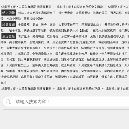
-
-
综影视：萝卜白菜各有所爱 清蒸毒蘑菇
综影视：萝卜白菜各有所爱全文阅读
综影视：萝卜白菜
站内强推
封总，太太想跟你离婚很久了
混沌天帝诀
太荒吞天诀
战场合同工
万界武尊
全
传
神农小医仙
重回1982小渔村
经典收藏
十日终焉
龙族
诡舍
破云
大案疑案破不了，国家请我出山！
开局欺诈师，扮演
犯！
宿舍求生，我被拉进了管理群
破案需要我这样的人才【刑侦】
在陷入永恒黑夜前
做个兼
最近更新
青灯鬼语
殓骨鸣规
红月降临：从红雾一路杀穿神域
见诡！我的破案搭档非人类
蹲我
共享犯罪视角，全警局捞我出狱
刑侦悬赏榜？是赏金小姐的业绩表
我的植物会缉凶，这很
始
末世大佬在惊悚游戏杀疯了
公路求生：我靠板车苟成神
怪物横行？滚远点，别阻止我发财
戏直播间
共感罪犯后，全警局捞我上岸
我在废土竞技场专业收尸
精神病？但在无限游戏封神了
目
四相道
我出马看事那些年
末世送快递，我靠小电驴成首富
拍到犯罪现场，全警局追凶被带
侵：开局自带挂怎么玩
清冷美人养恶龙破案，成全局团宠
开局被投毒？抱歉嫡长女她是法医
开
闻
惊眠斋
概念神入侵游戏，NPC艰难逃命
闭眼犯罪现场，全警局蹲我床头
成凶宅试睡员后，
惧解锁反规则
诡雾罗盘：我成了渡厄者
诡影契约：血战诡域王
18层钥匙
道爷在此，百无禁忌
文才
-
-
综影视：萝卜白菜各有所爱 清蒸毒蘑菇
综影视：萝卜白菜各有所爱txt下载
综影视：萝卜白菜