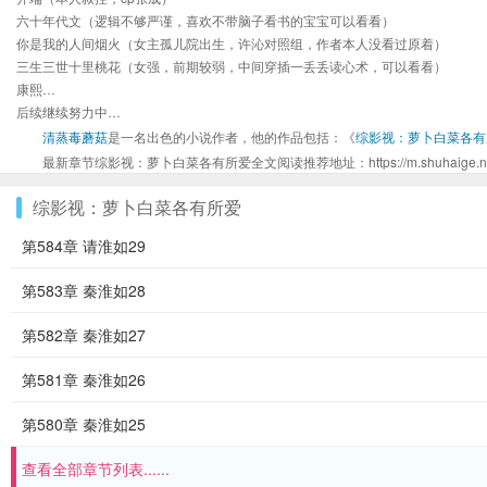
六十年代文（逻辑不够严谨，喜欢不带脑子看书的宝宝可以看看）
你是我的人间烟火（女主孤儿院出生，许沁对照组，作者本人没看过原着）
三生三世十里桃花（女强，前期较弱，中间穿插一丢丢读心术，可以看看）
康熙…
后续继续努力中…
清蒸毒蘑菇
是一名出色的小说作者，他的作品包括：《
综影视：萝卜白菜各有
最新章节综影视：萝卜白菜各有所爱全文阅读推荐地址：https://m.shuhaige.net/s
综影视：萝卜白菜各有所爱
第584章 请淮如29
第583章 秦淮如28
第582章 秦淮如27
第581章 秦淮如26
第580章 秦淮如25
查看全部章节列表......