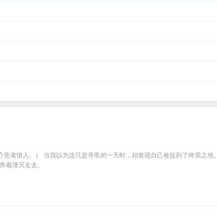
介意者慎入。） 当我以为这只是寻常的一天时，却发现自己被捉到了终焉之地
又奔着湮灭走去。