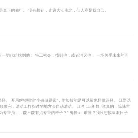
是真正的修行。 没有想到，走遍大江南北，仙人竟是我自己。
一切代价找到他！ 特工密令：找到他，或者消灭他！ 一场关乎未来的间
。 开局解锁职业“小镇做题家”，附加技能是可以帮鬼怪做选择。 江野选
做完，清洁工打扫过的地方会自动清洁。 江·打工魂·野:“说真的，惊悚世
作为专业员工，能不能有点专业的样子？” 鬼怪a：谁懂？我只想摸鱼混日子