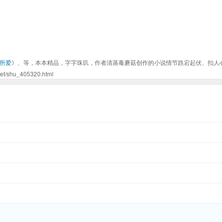
所爱
》、等，本本精品，字字珠玑，作者清蒸毒蘑菇创作的小说情节跌宕起伏、扣人
hu_405320.html