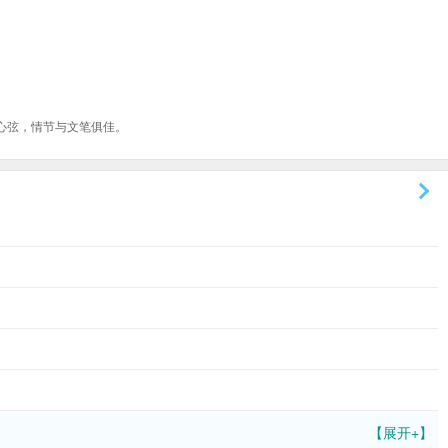
心弦，情节与文笔俱佳。
【展开+】