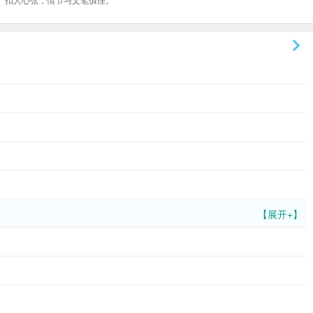
【展开+】