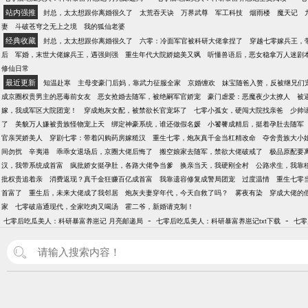
站内强推
封总，太太想跟你离婚很久了
太荒吞天诀
万界武尊
军工科技
烟雨楼
魔天记
妻
斗破苍穹之无上之境
我的狐仙老婆
经典收藏
封总，太太想跟你离婚很久了
六零：冷面军官被科研大佬拿捏了
穿越七零嫁兵王，
后
军婚，末世大佬嫁兵王，遇强则强
重生年代大院娇媳美又飒
听懂兽语后，恶女稳拿万人迷剧
修仙日常
最近更新
知温赴寒
主母变豪门后妈，靠武力征服全家
京婚缠欢
妹宝随爸入赘，反被继兄们
成京圈权贵男主的恶毒前女友
恶女抢婚去随军，被绝嗣军官娇宠
豪门虐爱：恶魔夜少太撩人
被
嫁，我成军区大院团宠！
穿成炮灰女配，被禁欲长官宠坏了
七零小孤女，硬闯大院找亲爸
少帅
了
美貌万人嫌被贵族怪物宠上天
绑定神豪系统，谁还做假名媛
小饕餮成精后，挺着孕肚去随军
官亲哭娇美人
穿剧七零：带着闪购药房嫁糙汉
重生七零，炮灰真千金当杠精改命
夺舍贵族大小
间勿扰
辛夷港
乖乖女退场后，京圈大佬后悔了
搬空娘家去随军，禁欲大佬破戒了
极品原配要
汉，我带系统成首富
疯批娇女挺孕肚，各路大佬争当爹
换亲当天，我硬刚全村
公路求生，我靠
批权贵追着亲
消费返现？真千金狂赚百亿成首富
我靠遗容修复成警局团宠
过度温情
重生七零
首富了
重生后，未来大佬成了我邻居
炮灰夫妻穿年代，今天自救了吗？
雾夜有染
穿成大佬的
家
七零破庙通现代，全家吃肉又喝汤
霍二爷，新婚请克制！
-
-
七零后吃瓜美人：科研暴富养崽记 月亮邮递局
七零后吃瓜美人：科研暴富养崽记txt下载
七零