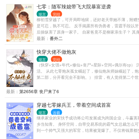
七零：随军辣媳带飞大院暴富逆袭
现言
完结
柳初雪穿越了，可开局即地狱，还好老天带她不薄，附赠
是可忍，孰不可忍。 反手揭露所有伪善者，雷霆手段以
后操纵害了原身一家子。 自家爸竟不是柳家亲生子？ 其
子让本想破财报恩的傅延承越看越喜欢，越喜欢越心痒，一
最新：
番外二
快穿大佬不做炮灰
现言
完结
（快穿+女强+年代+修仙+丧尸+星际+空间+偶尔有c
活。 从此七零炮灰孤女崛起了，修仙炮灰师妹崛起了，炮灰
第二部，分开看完全不影响。） 排雷，有人觉得第二个
最新：
第2656章 丧尸来了6
穿越七零嫁兵王，带着空间成首富
现言
连载
继承家业的宋扶予成功将公司发展成为跨国企业，斗赢害
乡当知青。 身怀空间，自带交易系统的霸气女总裁怎么
到一个帅气又强大的军官，结果被宠爆了。不仅将钱票都