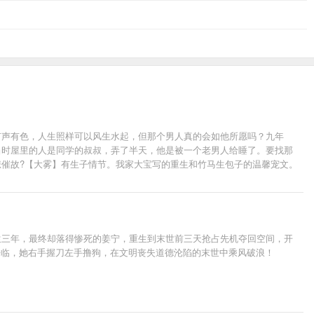
有声有色，人生照样可以风生水起，但那个男人真的会如他所愿吗？九年
当时屋里的人是同学的叔叔，弄了半天，他是被一个老男人给睡了。要找那
催故?【大雾】有生子情节。我家大宝写的重生和竹马生包子的温馨宠文。
求生三年，最终却落得惨死的姜宁，重生到末世前三天抢占先机夺回空间，开
来临，她右手握刀左手撸狗，在文明丧失道德沦陷的末世中乘风破浪！