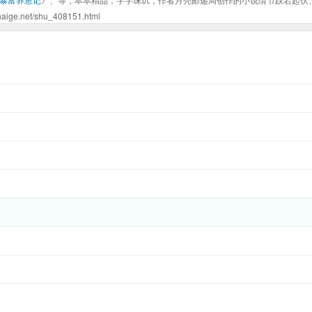
et/shu_408151.html