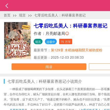
首页
>>
现言
>>
七零后吃瓜美人：科研暴富养崽记
七零后吃瓜美人：科研暴富养崽记
作者：
月亮邮递局
现言
连载中
75 万字
最新章节：
第129章 水稻抽穗期阴天辅助授粉
最后更新：2025-12-03 20:08:33
阅读
七零后吃瓜美人：科研暴富养崽记小说简介
一睁眼成了顿顿喝稀粥的下乡知青，炕头还躺着三个面黄肌瘦的娃——苏瑶攥
望，合作社办得红火，罐头厂烟囱冒起白烟，全村人腰包里的钱叮当响。那个陆战
水。“苏知青，这下成万元户了。”他递过擦汗的帕子。她头也不抬扒拉算盘：“先
年代的泥土地里，不仅种出了好日子，还把那个闷葫芦似的男人，种进了自己心里
月亮邮递局
是一名出色的小说作者，他的作品包括：《
七零后吃瓜美人：科研