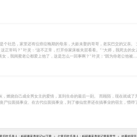
仅是个社恐，家里还有位癌症晚期的母亲，大龄未娶的哥哥，老实巴交的父亲。
这正常吗？” 叶灵：“这不正常，打开你家床板夹层看看。” “大师，我死去的
美女，我闺蜜老公都爱上他了，这是怎么一回事啊？” 叶灵：“因为你老公他被
，燃烧自己成全男女主的爱情，直到生命的最后一刻。 而顾陌，现在就成了无
丧尸位面搞事业、在古代位面搞事业，到了修仙世界还在搞事业的宿主，懵哔了
-
-
零后吃瓜美人：科研暴富养崽记txt下载
七零后吃瓜美人：科研暴富养崽记最新章节
好看的现言