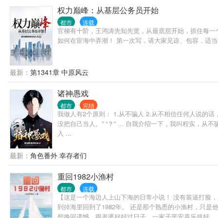
权力巅峰：从基层公务员开始
都市
连载
官梯有十阶，王鸿涛先知先觉，从最底层开始，抓住每一
如何在宦海中弄潮！ 第一次写，请大家见谅、包容，适
最新：
第1341章 中原风云
诸神愚戏
都市
完结
我做人有2个原则： 1.从不骗人 2.从不相信任何人说的
没把自己当人。” “？” ... 自我介绍一下，我叫程实
入 ...
最新：
角色番外 幸存者们
重回1982小渔村
都市
连载
【这是一个海边人上山下海的日常小说！ 没有装逼打脸
到掉海里回到了1982年。 还是那个熟悉的小渔村，只
想挽回遗憾，跟老婆好好过日子，一家子平安喜乐就好。 