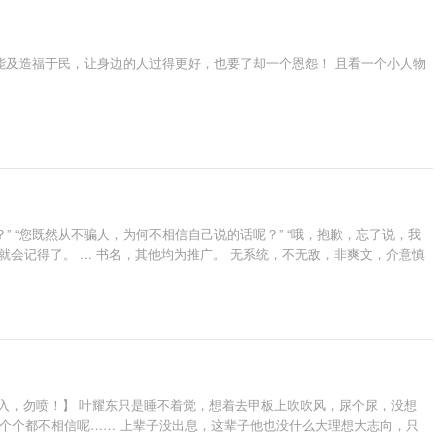
能及造福于民，让身边的人过得更好，也要了却一个恩怨！ 且看一个小人物
？” “您既然从不骗人，为何不相信自己说的话呢？” “哦，抱歉，忘了说，我
你就会记得了。 ... 书名，其他均为推广。 无系统，不无敌，非爽文，介意慎
入，勿喷！】 叶耀东只是睡不着觉，想着去甲板上吹吹风，尿个尿，没想
一个个都不相信呢…… 上辈子没出息，这辈子他也没什么大理想大志向，只