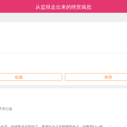
从监狱走出来的绝世疯批
收藏
推荐
子开口道
个向字，给他取名向阳好了，希望出去之后能够阳光点，别像我们一样……”