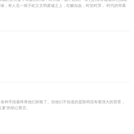
将倾，有人见一戏子屹立文明废墟之上，红帔似血，时笑时哭， 时代的帘幕
过各种手段最终将他们拆散了。但他们不知道的是陈明浩有着强大的背景，
薯”的初心誓言。