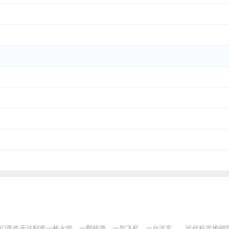
人们再也无法制造一枚火箭，一颗核弹，一架飞机，一台汽车……近代科学堆砌