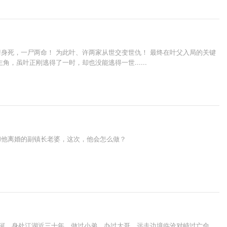
身死，一尸两命！ 为此叶、许两家从世交变世仇！ 最终在叶父入局的关键
虽叶正刚逃得了一时，却也没能逃得一世......
和他离婚的副镇长老婆，这次，他会怎么做？
山河，身处江湖近三十年，做过小弟，办过大哥，远走边境临沧对峙过亡命