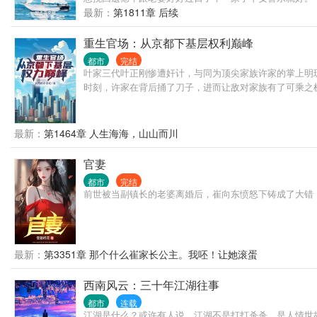
最新：
第1811章 后续
重生官场：从京都下基层权利巅峰
都市
完结
叶家三代叶正刚惨遭奸计，与同为顶尖家族许家的掌上明
时刻，许家在背后捅了刀子，进而让敌对家族有了可乘之机
最新：
第1464章 人生海海，山山而川
官妻
都市
完结
前世被当副镇长的老婆离婚后，崔向东愤怒下铸成了大错
最新：
第3351章 那个什么崔家长公主。我呸！让她滚蛋
西南风云：三十年江湖往事
都市
连载
江湖是什么？或许有人说，江湖不是打打杀杀，是人情世