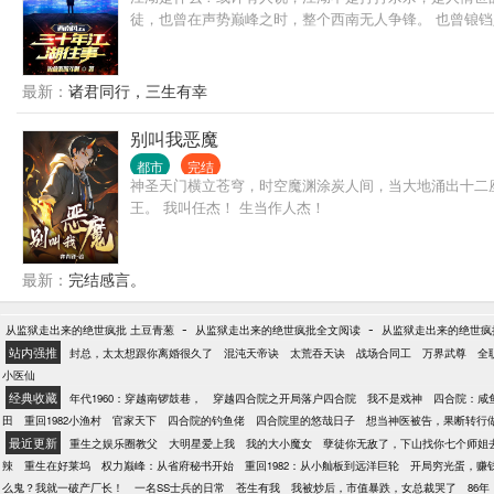
徒，也曾在声势巅峰之时，整个西南无人争锋。 也曾锒
最新：
诸君同行，三生有幸
别叫我恶魔
都市
完结
神圣天门横立苍穹，时空魔渊涂炭人间，当大地涌出十二座
王。 我叫任杰！ 生当作人杰！
最新：
完结感言。
-
-
从监狱走出来的绝世疯批 土豆青葱
从监狱走出来的绝世疯批全文阅读
从监狱走出来的绝世疯批
站内强推
封总，太太想跟你离婚很久了
混沌天帝诀
太荒吞天诀
战场合同工
万界武尊
全
小医仙
经典收藏
年代1960：穿越南锣鼓巷，
穿越四合院之开局落户四合院
我不是戏神
四合院：咸
田
重回1982小渔村
官家天下
四合院的钓鱼佬
四合院里的悠哉日子
想当神医被告，果断转行
最近更新
重生之娱乐圈教父
大明星爱上我
我的大小魔女
孽徒你无敌了，下山找你七个师姐
辣
重生在好莱坞
权力巅峰：从省府秘书开始
重回1982：从小舢板到远洋巨轮
开局穷光蛋，赚
么鬼？我就一破产厂长！
一名SS士兵的日常
苍生有我
我被炒后，市值暴跌，女总裁哭了
86