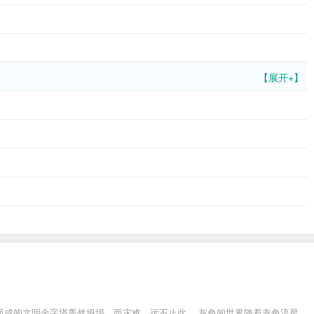
【展开+】
而成的文明金字塔轰然坍塌，而灾难，远不止此。 灰色的世界随着赤色流星