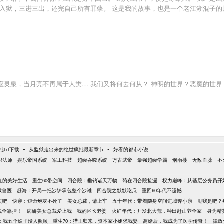
铛入狱，三进三出，还完自己所有罪孽。 这是我的故事，也是一个老江湖混子的
灵泉，当月亮不再属于人类… 我们又将何去何从？ 神明的世界？恶魔的世界
-
-
txt下载
从监狱走出来的绝世疯批最新章节
好看的都市小说
职法师
娱乐帝国系统
军工科技
超级吞噬系统
万古武帝
最强超级学霸
烟雨楼
无敌血脉
不
鱼的美好生活
重生60带空间
四合院：垂钓诸天万物
苟在四合院捡漏
权力巅峰：从基层公务员开
做兽医
赶海：开局一把沙铲承包整个沙滩
四合院之默默吃瓜
重回60年代不遗憾
去吧
快穿：短命炮灰不死了
美女总裁，请上车
五十年代：带着随身空间进城奔小康
甩我是吧？
钱全靠挂！
病娇美女总裁爱上我
我的区长老婆
火红年代：开发北大荒，种田赶山养全家
身为精
年：我五个嫂子没人照顾
重生70：猎王归来，资本家小姐求我娶
离婚后，我成为了医学传奇！
律政