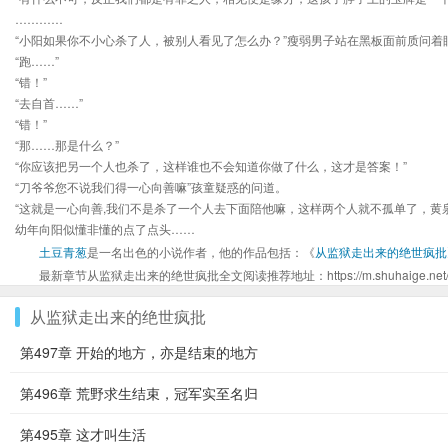
…………
“小阳如果你不小心杀了人，被别人看见了怎么办？”瘦弱男子站在黑板面前质问着
“跑……”
“错！”
“去自首……”
“错！”
“那……那是什么？”
“你应该把另一个人也杀了，这样谁也不会知道你做了什么，这才是答案！”
“刀爷爷您不说我们得一心向善嘛”孩童疑惑的问道。
“这就是一心向善,我们不是杀了一个人去下面陪他嘛，这样两个人就不孤单了，黄
幼年向阳似懂非懂的点了点头……
土豆青葱
是一名出色的小说作者，他的作品包括：《
从监狱走出来的绝世疯批
最新章节从监狱走出来的绝世疯批全文阅读推荐地址：https://m.shuhaige.net/shu
从监狱走出来的绝世疯批
第497章 开始的地方，亦是结束的地方
第496章 荒野求生结束，冠军实至名归
第495章 这才叫生活