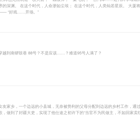
的深渊。 在这个时代，人命渺如尘埃； 在这个时代，人类灿若星辰。 大厦
— “好戏……开场。”
越到南锣鼓巷 88号？不是应该……？难道95号人满了？
女友家乡，一个边远的小县城，无奈被势利的父母分配到边远的乡村工作，通
歌，做到了封疆大吏，实现了他仕途之初许下的“当官不为民做主，不如回家卖红