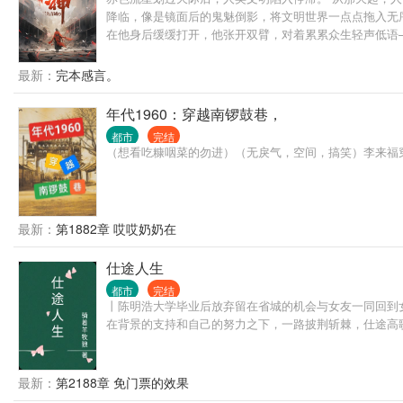
降临，像是镜面后的鬼魅倒影，将文明世界一点点拖入无序
在他身后缓缓打开，他张开双臂，对着累累众生轻声低语—
最新：
完本感言。
年代1960：穿越南锣鼓巷，
都市
完结
（想看吃糠咽菜的勿进）（无戾气，空间，搞笑）李来福穿
最新：
第1882章 哎哎奶奶在
仕途人生
都市
完结
丨陈明浩大学毕业后放弃留在省城的机会与女友一同回到
在背景的支持和自己的努力之下，一路披荆斩棘，仕途高
最新：
第2188章 免门票的效果