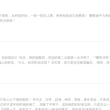
个契机，从科级开始，一阶一阶往上爬，终将创造自己的辉煌！ 攀爬途中力所
当给点鼓励！
话，包括我自己 “先生，我想提醒您，您说的第二点跟第一点冲突了。” “哪里冲突
，从不骗人的程实。 什么，你没听说过我？ 没关系，你只是还没被我骗过。 很快，
，只有上山下海的悠闲！ 年代文，日常，赶海，种田，养娃，家长里短，不喜勿
是他已经不是年轻时候的他了。 混账了半辈子，这回他想好好来过的，只是怎么
【说明一下，改笔名了，原来是叫“一杯冰柠檬水”，现在改为“米饭的米”】