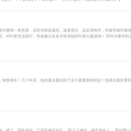
珠许晓情一夜荒唐，后听信挚友蛊惑，逃避责任，远走渤海市，间接导致许晓情
，对叶家穷追猛打，导致矗立在金字塔顶端的叶家大厦崩塌！ 而作为事件的主角，
，悔恨终生！几十年后，他却莫名重回到了这个最重要的时刻！他再次面对要
故，错了，我告诉你，江湖是身不由己。 既入江湖中，便是薄命人。 我叫楚