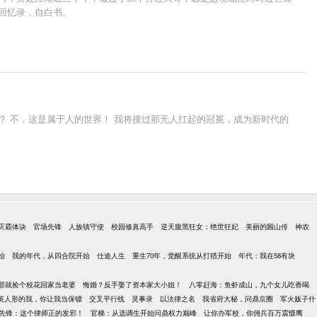
回忆录，自白书。
？ 不，这是属于人的世界！ 我将接过那无人扛起的冠冕，成为新时代的
灭霸体诀
官场先锋
人族镇守使
校园修真高手
逆天腹黑狂女：绝世狂妃
美丽的圌山传
神农
始
我的年代，从四合院开始
仕途人生
重生70年，觉醒系统从打猎开始
年代：我在58有块
那就捡个校花回家当老婆
悔婚？反手娶了资本家大小姐！
八零赶海：鱼虾成山，九个女儿吃香喝
英人形的我，你让我当保镖
交叉平行线
灵事录
以法律之名
我省府大秘，问鼎京圈
军火贩子什
先锋：这个律师正的发邪！
官梯：从选调生开始问鼎权力巅峰
让你办军校，你佣兵百万震慑鹰