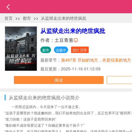
首页
>>
都市
>>
从监狱走出来的绝世疯批
从监狱走出来的绝世疯批
作者：
土豆青葱
都市
连载中
201 万字
最新章节：
第497章 开始的地方，亦是结束的地方
最后更新：2025-11-16 01:12:09
阅读
从监狱走出来的绝世疯批小说简介
一所禁忌监狱内，今天迎来了一位不速之客。
“这孩子是哪里的？细皮嫩肉的，我们不如将他扔出去得了，反正也养不活”瘦弱男
“老刀你敢！这孩子是我带回来的”
“毒妇难不成你母爱泛滥了？你确定要养这个孩子？”
“有什么不可，反正我们都是有罪之人，相见便是缘分，这孩子脖子上的玉牌是一