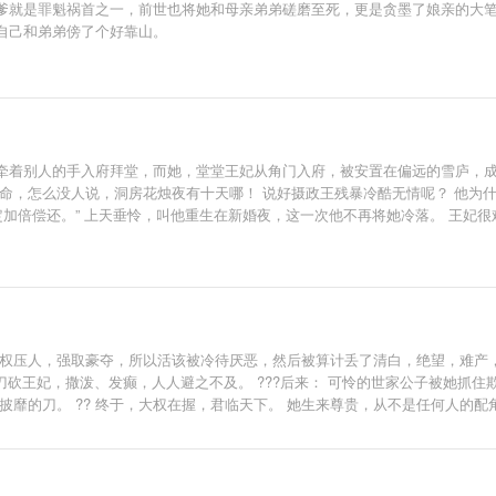
爹就是罪魁祸首之一，前世也将她和母亲弟弟磋磨至死，更是贪墨了娘亲的大笔
自己和弟弟傍了个好靠山。
牵着别人的手入府拜堂，而她，堂堂王妃从角门入府，被安置在偏远的雪庐，成
命，怎么没人说，洞房花烛夜有十天哪！ 说好摄政王残暴冷酷无情呢？ 他为什
定加倍偿还。” 上天垂怜，叫他重生在新婚夜，这一次他不再将她冷落。 王妃很
己。 说王妃坏话？舌头拔了。 娘家人辱她？他站出来为她撑腰。 王府后院的
世，他只做一件事：爱她！ —排雷— 男女主喜欢一起睡觉觉！ 男主以妻为天
权压人，强取豪夺，所以活该被冷待厌恶，然后被算计丢了清白，绝望，难产，连
刀砍王妃，撒泼、发癫，人人避之不及。 ???后来： 可怜的世家公子被她抓住
靡的刀。 ?? 终于，大权在握，君临天下。 她生来尊贵，从不是任何人的配