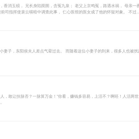
小天使多多支持哦~
，香消玉殒， 兄长身陷囹圄，含冤九泉； 老父上京鸣冤，路遇水祸， 母亲一
殿前司指挥使裴云暎暗中调查此事， 仁心医馆的医女成了他的怀疑对象。 不过....
的小妻子，东阳侯夫人差点气晕过去。 而随着这位小妻子的到来，很多人也被扰
，善人，敢让扶脉否？一脉算万金！”你看，赚钱多容易，上活不？啊呸！人活两
.