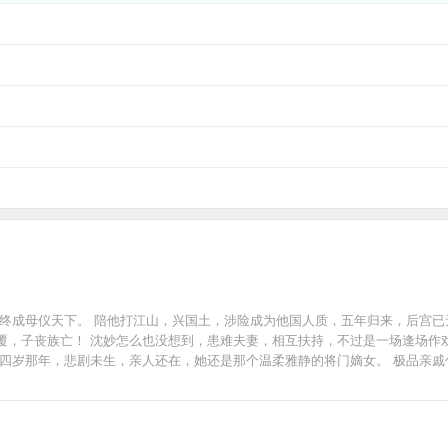
终成母仪天下。 陪他打江山，兴国土，涉险成为他国人质，五年归来，后宫已无
，子丧族亡！ 沈妙怎么也没想到，患难夫妻，相互扶持，不过是一场逢场作戏的
十四岁那年，悲剧未生，亲人还在，她还是那个温柔雅静的将门嫡女。 极品亲
且看谁斗得过谁！ 但是那谢家小侯爷，提枪打马过的桀骜少年，偏立在她墙头傲然：“颠
----- ——幽州十三京。 ——归你。 ——漠北定元城。 ——归你。 ——江南豫州，定西东海，临
----------------- 最初他漠然道：“沈谢两家泾渭分明，沈家丫头突然示好，不怀好意！”
分如何？” 最后，他霸气的把手一挥：“媳妇，分来分去甚麻烦，不分了！全归你