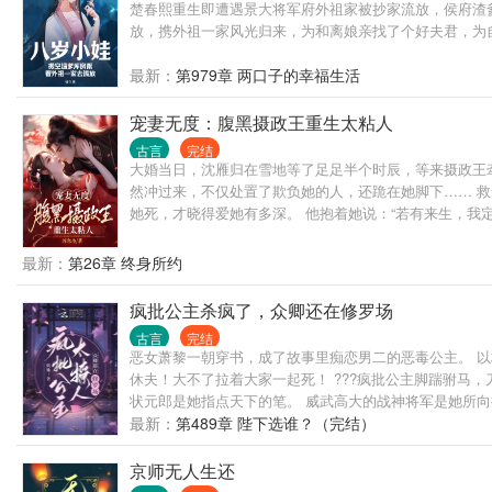
楚春熙重生即遭遇景大将军府外祖家被抄家流放，侯府渣
放，携外祖一家风光归来，为和离娘亲找了个好夫君，为
最新：
第979章 两口子的幸福生活
宠妻无度：腹黑摄政王重生太粘人
古言
完结
大婚当日，沈雁归在雪地等了足足半个时辰，等来摄政王
然冲过来，不仅处置了欺负她的人，还跪在她脚下…… 救
她死，才晓得爱她有多深。 他抱着她说：“若有来生，我
低。 上一世，她活得压抑委屈，这一次他要让她放心做自
想要的，别说是天下，便是天上月亮，他也会摘来。 这一
最新：
第26章 终身所约
疯批公主杀疯了，众卿还在修罗场
古言
完结
恶女萧黎一朝穿书，成了故事里痴恋男二的恶毒公主。 以
休夫！大不了拉着大家一起死！ ???疯批公主脚踹驸马，
状元郎是她指点天下的笔。 威武高大的战神将军是她所向披
最新：
第489章 陛下选谁？（完结）
京师无人生还