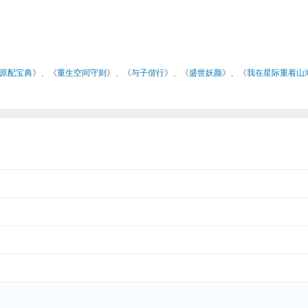
原配宝典
》、《
重生空间守则
》、《
与子偕行
》、《
盛世妖颜
》、《
我在星际重着山