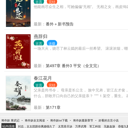
古言
完结
他能画尽众生之相，可她偏偏“无相”。 无相之女，画皮
最新：
番外＋新书预告
燕辞归
古言
连载
一场大火，烧尽了林云嫣的最后一丝希望。 滚滚浓烟，嘲
最新：
第497章 番外3 平安（全文完）
春江花月
古言
完结
父亲是尚书令， 母亲是长公主， 族中兄弟，皆江左才俊
什么，胆敢开口向自己的父亲提亲？ *** 1 架空，重生。 
最新：
第171章
-
-
-
-
将作妖 寒武记
将作妖全文阅读
将作妖txt下载
将作妖最新章节
好看的古言小说
站内强推
封总，太太想跟你离婚很久了
太荒吞天诀
万界武尊
军工科技
无敌血脉
吞噬九