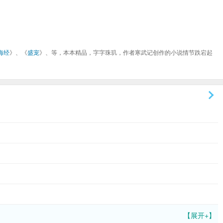
海经
》、《
盛宠
》、等，本本精品，字字珠玑，作者寒武记创作的小说情节跌宕起
【展开+】