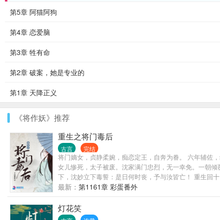
第5章 阿猫阿狗
第4章 恋爱脑
第3章 牲有命
第2章 破案，她是专业的
第1章 天降正义
《将作妖》推荐
重生之将门毒后
古言
完结
将门嫡女，贞静柔婉，痴恋定王，自奔为眷。 六年辅佐，
女儿惨死，太子被废。沈家满门忠烈，无一幸免。一朝倾覆
下，沈妙立下毒誓：是日何时丧，予与汝皆亡！ 重生回
来？ 家族要护，大仇要报，江山帝位，也要分一杯羹。这辈子，
最新：
第1161章 彩蛋番外
------------------------------------
-------------------------------------
灯花笑
道：“颠个乾坤不过如此。沈娇娇，万里江山，你我二人瓜