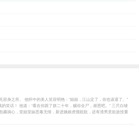
容身之所。 他怀中的美人笑容明艳：“姐姐，江山定了，你也该退了。”
笑话！ 他道：“看在你跟了朕二十年，赐你全尸，谢恩吧。” 三尺白绫
戚包藏祸心，堂姐堂妹恶毒无情，新进姨娘虎视眈眈，还有渣男意欲故技重
个皇权罢了，记住，天下归你，你——归我！” -----------------
安青湖，洛阳古城。 ——都归你。 ——全都归我，谢景行你要什么？ ——嗯，你。 -------
 后来他冷静道：“都是一条绳上的蚂蚱，沈妙你安分点，有本候担着，谁敢逼你嫁人？” 再后来他傲娇
，你归我！” 沈妙：“给本宫滚出去！”霸气重生的皇后凉凉和不良少年谢小