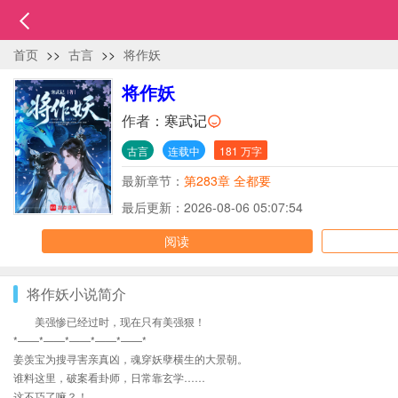
首页
>>
古言
>>
将作妖
将作妖
作者：
寒武记
古言
连载中
181 万字
最新章节：
第283章 全都要
最后更新：2026-08-06 05:07:54
阅读
将作妖小说简介
美强惨已经过时，现在只有美强狠！
*——*——*——*——*——*
姜羡宝为搜寻害亲真凶，魂穿妖孽横生的大景朝。
谁料这里，破案看卦师，日常靠玄学……
这不巧了嘛？！