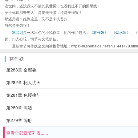
这世间，还没我洗不清的夙世冤，也没我扯不开的因果线！
至于你说那些男人，是要美强惨，还是美强狠？
那还用说？姐到这里，又不是来扶贫的……
当然是美强狠！
寒武记
是一名出色的小说作者，他的作品包括：《
将作妖
》、《
烟水寒
》、《
伏、扣人心弦，情节与文笔俱佳。
最新章节将作妖全文阅读推荐地址：https://m.shuhaige.net/shu_441479.html
将作妖
第283章 全都要
第282章 杞人忧天
第281章 色授魂与
第280章 高洁
第279章 闯府
查看全部章节列表......