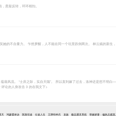
缉凶，悬疑反转，环环相扣。
笑她的不自量力。 乍然梦醒，人不能在同一个坑里跌倒两次。 林云嫣的新生
，蕴藉风流。 “士庶之际，实自天隔”。 所以直到嫁了过去，洛神还是想不明
2 评论勿人身攻击 3 勿在我文下>
重天
鸿蒙霸体诀
医路坦途
仕途人生
王牌特种兵
龙族
极品通灵系统
替嫁娇妻：偏执总裁宠