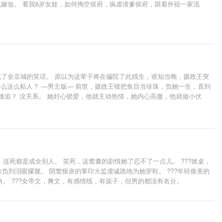
嫁妆。 看我8岁女娃，如何掏空侯府，疯虐渣爹侯府，跟着外祖一家流
了全京城的笑话。 原以为这辈子将在偏院了此残生，谁知当晚，摄政王突
么这么粘人？ —男主版— 前世，摄政王错把鱼目当珍珠，负她一生，直到
难追？ 没关系。 她封心锁爱，他就主动热情，她内心高傲，他就做小伏
人欺她，他便散了这后院。 谁敢动她分毫，他必踏平对方家门！ 只要是她
、恪守男德、有点恋爱脑。 女主非圣母，非大女主文，清醒有能力。
死都是成全别人。 笑死，这窝囊的剧情她了忍不了一点儿。 ???掀桌，
欺负到泪眼朦胧。 阴鸷狠戾的掌印大监虔诚跪地为她穿鞋。 ???年轻俊美的
角。 ???女帝文，爽文，有感情线，有孩子，但男的都没有名分。