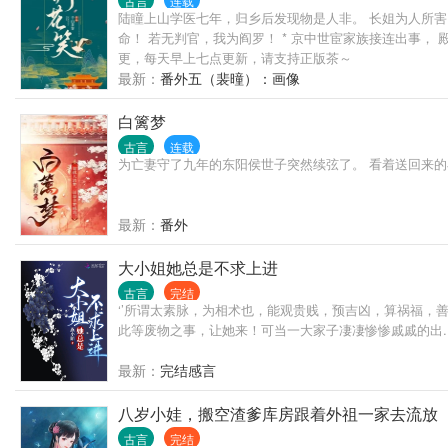
古言
连载
候爷，男女主身心干净，强强联手，宠文一对一。请各位
陆瞳上山学医七年，归乡后发现物是人非。 长姐为人所害
命！ 若无判官，我为阎罗！ * 京中世宦家族接连出事， 
更，每天早上七点更新，请支持正版茶～
最新：
番外五（裴曈）：画像
白篱梦
古言
连载
为亡妻守了九年的东阳侯世子突然续弦了。 看着送回来
最新：
番外
大小姐她总是不求上进
古言
完结
‘’所谓太素脉，为相术也，能观贵贱，预吉凶，算祸福
此等废物之事，让她来！可当一大家子凄凄惨惨戚戚的出..
最新：
完结感言
八岁小娃，搬空渣爹库房跟着外祖一家去流放
古言
完结