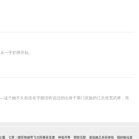
，从一手烂牌开始。
白——这个她不久前连名字都没听说过的出身于寒门庶族的江北伧荒武将，凭
上瘾
七零：随军辣媳带飞大院暴富逆袭
神道丹尊
黑暗无限
老祖她又杀回来啦
我的狐仙老