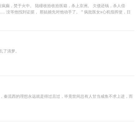
夜疯癫，焚于火中。 陆瞳收拾收拾医箱，杀上京洲。 欠债还钱，杀人偿
.. 没等他找到证据， 那姑娘先对他动手了。 * 疯批医女x心机指挥使，日
乱了清梦。
世，秦流西的理想永远就是得过且过，毕竟世间总有人甘当咸鱼不求上进，而