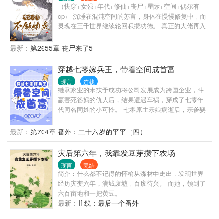
是男主，而女主则是面甜心黑，为得到男主不惜幕后
（快穿+女强+年代+修仙+丧尸+星际+空间+偶尔有
操纵害了原身一家子。 自家爸竟不是柳家亲生子？ 其
cp） 沉睡在混沌空间的苏言，身体在慢慢修复中，而
身世还扑朔迷离。 看她如何在众人的嘲讽中报书仇、
灵魂在三千世界继续轮回积攒功德。 真正的大佬再入
找工作、嫁大院、考大学、寻亲人、开工厂，让那些
三千世界混的风生水起，有渣虐渣，没渣就好好过生
嘲讽过他们的人羡慕、嫉妒、悔青肠。 这泼辣性子让
活。 从此七零炮灰孤女崛起了，修仙炮灰师妹崛起
最新：
第2655章 丧尸来了5
本想破财报恩的傅延承越看越喜欢，越喜欢越心痒，
了，炮灰真千金崛起了，炮灰对照组女配崛起了.......
一心想把人扒拉到自己碗里来，不对，扒拉到自己怀
落魄千金崛起了，嫁给病秧子的代嫁新娘崛起了，被
穿越七零嫁兵王，带着空间成首富
里来。 于是各种攻略，各种献殷勤，最终以‘救命之
养废的公主崛起了~~ （其实也算是快穿花瓶逆袭吧的
恩，以身相许’的不要脸口头禅抱得美人归。
现言
连载
第二部，分开看完全不影响。） 排雷，有人觉得第二
继承家业的宋扶予成功将公司发展成为跨国企业，斗
个世界不好看，也可以跳过。
赢害死爸妈的仇人后，结果遭遇车祸，穿成了七零年
代同名同姓的小可怜。 七零原主亲娘病逝后，亲爹娶
了后娘，变成了后爹。在家不仅不受宠爱，还被逼下
乡当知青。 身怀空间，自带交易系统的霸气女总裁怎
最新：
第704章 番外：二十六岁的平平（四）
么可能坐以待毙？ 虐渣爹，坑后娘，背上行李直接下
乡，摆脱原主家里一堆烂人，带着亲娘留下的遗产独
灾后第六年，我靠发豆芽攒下农场
自潇洒。 原本只想独自过完一生的宋扶予，意外遇到
现言
完结
一个帅气又强大的军官，结果被宠爆了。不仅将钱票
简介：什么都不记得的怀榆从森林中走出，发现世界
都交给她，还对她百般纵容。 怎么办？既然赶不走，
经历灾变六年，满城废墟，百废待兴。 而她，领到了
灭不掉，那就索性成为他家女主人吧。 反正他有钱，
六百亩地和一把黄豆。
有颜，有地位，对她还宠到入骨，怎么想都不亏。
最新：
If 线：最后一个番外