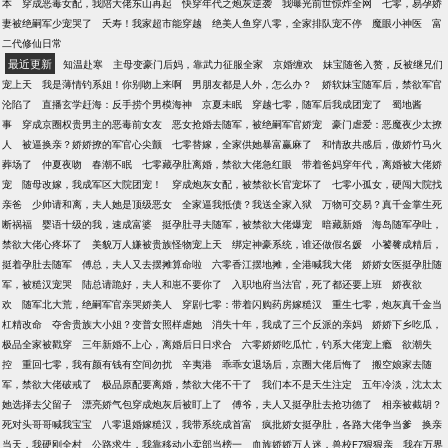
本
穿成恶毒女配，我陪大佬东山再起
快穿年代之炮灰逆袭
我曝光前世惊炸全网
七零，易孕娇
妻被绝嗣军少宠哭了
夭寿！我家超市能穿越
绝美人鱼穿八零，全家排队宠不停
魔眼小神医
富
二代修仙日常
最近更新
知温赴寒
主母变豪门后妈，靠武力征服全家
京婚缠欢
妹宝随爸入赘，反被继兄们
宠上天
我是薄情钓系姐！你别吻上来啊
男朋友都是人外，怎么办？
娇软妹宝随军后，禁欲军官
沦陷了
直播玄学赶海：反手捞个男模海神
京夏未眠
穿越七零，随军后我成团宠了
蜀地酱
事
穿成京圈权贵男主的恶毒前女友
恶女抢婚去随军，被绝嗣军官娇宠
豪门虐爱：恶魔夜少太撩
人
被逼换亲？娇娇撩的军官心尖颤
七零替嫁，全家供她暴富赢麻了
和情敌共感后，傲娇竹马火
葬场了
仲夏夜吻
春潮不眠
七零藏孕肚离婚，禁欲大佬急红眼
带着爸妈穿年代，离婚被大佬娇
宠
随母改嫁，我成军区大院团宠！
穿成炮灰女配，被禁欲长官宠坏了
七零小孤女，硬闯大院找
亲爸
少帅请和离，夫人她是顶级恶女
全家逼我抵债？我送全家入狱
万物可交易？真千金掌生死
断祸福
婴语十级的我，速成富婆
挺孕肚寻夫随军，被禁欲大佬爆宠
暗藏新婚
海岛随军孕吐，
禁欲大佬心疼坏了
美貌万人嫌被贵族怪物宠上天
绑定神豪系统，谁还做假名媛
小饕餮成精后，
挺着孕肚去随军
傅总，夫人又去摆摊算命啦
六零香江摆地摊，全港喊我大佬
娇娇女医挺孕肚随
军，被糙汉宠哭
陆总请跪好，夫人和崽不要你了
入职地府当法官，死了都还要上班
娇夜欲
欢
随军北大荒，绝嗣军官亲哭娇美人
穿剧七零：带着闪购药房嫁糙汉
重生七零，炮灰真千金当
杠精改命
夺舍贵族大小姐？变普女照样虐她
消失十年，我成了三个反派的亲妈
娇娇下乡吃瓜，
极品全家被戳穿
三年新婚不上心，离婚后日日求合
六零娇娇吃瓜忙，钓系大佬宠上瘾
欲潮失
控
重回七零，我有颜有钱有空间勿扰
辛夷港
乖乖女退场后，京圈大佬后悔了
搬空娘家去随
军，禁欲大佬破戒了
极品原配要离婚，禁欲大佬不干了
我们本不是天生注定
五年冷淡，沈太太
她选择去父留子
漂亮娇气包穿成炮灰后被盯上了
傅爷，夫人又挺孕肚去抢功德了
相亲被截胡？
死对头哥哥喊我宝宝
八零退婚嫁糙汉，我带系统成首富
疯批娇女挺孕肚，各路大佬争当爹
换亲
当天，我硬刚全村
公路求生，我靠移动小卖部当榜一
血族娇娇万人迷，兽校F7狠狠亲
我在万界