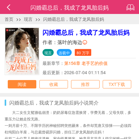
闪婚霸总后，我成了龙凤胎后妈
首页
>>
现言
>>
闪婚霸总后，我成了龙凤胎后妈
闪婚霸总后，我成了龙凤胎后妈
作者：
落叶的海边
现言
连载中
80 万字
最新章节：
第156章 老手艺的价值
最后更新：2026-07-04 01:11:54
阅读
收藏
推荐
TXT下载
闪婚霸总后，我成了龙凤胎后妈小说简介
大二女生文鸳濒临崩溃：奶奶尿毒症急需换肾，学费无着，父母失联，多
重压力让她走投无路。
一则月薪十万、不限学历的神秘招聘突然砸来，条件却荒唐又惊悚——必须四
柱纯阳白羊座，与总裁曾砚辞闪婚，担任三岁龙凤胎的后妈！
此前二十位育儿嫂接连溃败，家中怪事频发，她竟是玄学高人指定的唯一镇宅