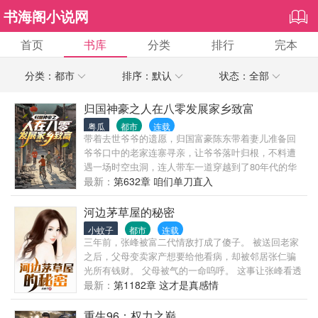
书海阁小说网
首页
书库
分类
排行
完本
分类：都市
排序：默认
状态：全部
归国神豪之人在八零发展家乡致富
粤瓜
都市
连载
带着去世爷爷的遗愿，归国富豪陈东带着妻儿准备回
爷爷口中的老家连寨寻亲，让爷爷落叶归根，不料遭
遇一场时空虫洞，连人带车一道穿越到了80年代的华
夏鮀城！ 在这个物资匮乏的年代，陈东一家的到来，
最新：
第632章 咱们单刀直入
俨然成为了这个县城最吸引眼球的存在，身怀WTO购
物系统的陈东夫妻，靠着超前的理念和见识，为家乡
河边茅草屋的秘密
提前规划好了发展前景。 本想助力家乡发展的陈东夫
小蚊子
都市
连载
妻，却一不小心走在了华夏改革开放的潮头，一举让
三年前，张峰被富二代情敌打成了傻子。 被送回老家
鮀城成为了整个华夏的经济发展桥头堡。 架空爽文，
之后，父母变卖家产想要给他看病，却被邻居张仁骗
一切都是为了剧情服务！
光所有钱财。 父母被气的一命呜呼。 这事让张峰看透
人情冷暖世态炎凉。 突然有一天，天赐福缘让他得到
最新：
第1182章 这才是真感情
仙尊传承，修的无上道法。 自此，张峰一边帮助乡亲
们发家致富，一边积攒自己的财富人脉。 为的就是有
重生96：权力之巅