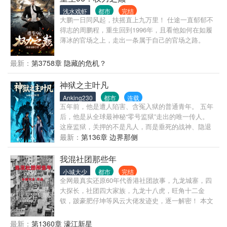
一天，能够亲自报仇雪恨……
浅水戏虾
都市
完结
大鹏一日同风起，扶摇直上九万里！ 仕途一直郁郁不
得志的周鹏程，重生回到1996年，且看他如何在如履
薄冰的官场之上，走出一条属于自己的官场之路。
最新：
第3758章 隐藏的危机？
神狱之主叶凡
Anking230
都市
连载
五年前，他是遭人陷害、含冤入狱的普通青年。 五年
后，他是从全球最神秘“零号监狱”走出的唯一传人。
这座监狱，关押的不是凡人，而是垂死的战神、隐退
的金融巨鳄、精通古医术的鬼手、掌控地下世界的暗
最新：
第136章 边界那侧
皇……他们毕生所学，尽授叶凡！ 如今，叶凡归来。
昔日的仇人，已权势滔天；昔日的爱人，正苦苦坚
我混社团那些年
守。 他拳压四方豪强，缔造商业帝国，银针渡人，武
小城大少
都市
完结
力渡魂。 当世人皆以为他已站在巅峰时，却不知，他
全网最真实还原60年代香港社团故事，九龙城寨，四
所掌控的“神狱”，才是令全球战栗的真正力量。 这一
大探长，社团四大家族，九龙十八虎，旺角十二金
次，他要的不仅是复仇，更是要告诉这个世界：我叶
钗，跛豪肥仔坤等风云大佬发迹史，逐一解密！ 本文
凡，归来已是禁忌！
为港澳地区某社团叔父口述改编，由于其已年过八
旬，故口述由我记录改编！ 由于特殊原因，本文中人
最新：
第1360章 濠江新星