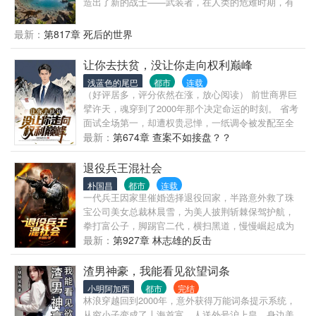
造出了新的战士——武装者，在人类的危难时期，有
人想着奉献自我，也有人想着独善其身，一切的起源
由此开始
最新：
第817章 死后的世界
让你去扶贫，没让你走向权利巅峰
浅蓝色的尾巴
都市
连载
（好评居多，评分依然在涨，放心阅读） 前世商界巨
擘许天，魂穿到了2000年那个决定命运的时刻。 省考
面试全场第一，却遭权贵忌惮，一纸调令被发配至全
省最穷的红枫镇。 面对死局，旁人嘲笑他得罪高层自
最新：
第674章 查案不如接盘？？
毁前程，权贵断言他将在泥潭中蹉跎一生。 许天却笑
了。 既然你们想看我烂在泥里，那我便以这红枫镇为
退役兵王混社会
棋盘，以下克上，胜天半子！ 且看许天如何运用巅峰
朴国昌
都市
连载
级的人间世故，将这穷山恶水的发配地，变成他青云
一代兵王因家里催婚选择退役回家，半路意外救了珠
直上的龙兴所！ 从偏远乡镇的办事员，到执掌风云的
宝公司美女总裁林晨雪，为美人披荆斩棘保驾护航，
一方大员。 面对曾经的打压者，许天淡然落子： “这
拳打富公子，脚踢官二代，横扫黑道，慢慢崛起成为
一局，轮到我说话了。”
半个国内的黑道大佬。
最新：
第927章 林志雄的反击
渣男神豪，我能看见欲望词条
小明阿加西
都市
完结
林浪穿越回到2000年，意外获得万能词条提示系统，
从穷小子变成了丄海首富，人送外号沪上皇，身边美