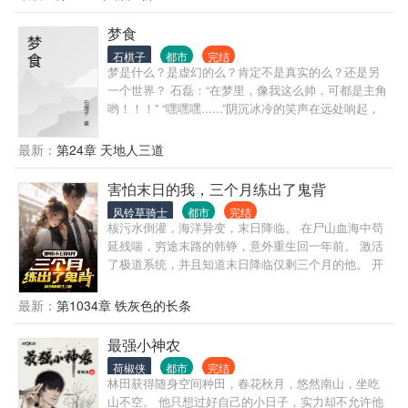
物均为化名。
梦食
石棋子
都市
完结
梦是什么？是虚幻的么？肯定不是真实的么？还是另
一个世界？ 石磊：“在梦里，像我这么帅，可都是主角
哟！！！” “嘿嘿嘿......”阴沉冰冷的笑声在远处响起，
是人还是怪物？还是...... “快快成长，变成我的食物
吧，嘿嘿嘿......嘎嘎嘎......”
最新：
第24章 天地人三道
害怕末日的我，三个月练出了鬼背
风铃草骑士
都市
完结
核污水倒灌，海洋异变，末日降临。 在尸山血海中苟
延残喘，穷途末路的韩铮，意外重生回一年前。 激活
了极道系统，并且知道末日降临仅剩三个月的他。 开
始了每天疯狂健身之路，周围所有的亲戚朋友都以为
他脑袋出了问题。 一个月后，韩铮在网上宣布自己百
最新：
第1034章 铁灰色的长条
米速度已经突破了9秒，所有人都认为他是在哗众取
宠。 两个月后，韩铮发了个视频，单手硬拉800kg，
最强小神农
所有人都觉得他疯了，是在故意作假。 …… 三个月
荷椒侠
都市
完结
后。 末日降临。 当看到这个赤裸上身，背后肌肉狰狞
林田获得随身空间种田，春花秋月，悠然南山，坐吃
如同鬼脸的年轻男子，为救一个小女孩，一拳打爆了
山不空。 他只想过好自己的小日子，实力却不允许他