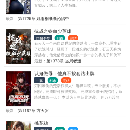
女如云，踏上了人生巅峰。
最新：
第1725章 姚雨桐渐渐沦陷中
抗战之铁血少英雄
红阳夕梦
都市
完结
石云天一个来自21世纪的穿越者，一次意外…重生到
了抗战时期，经历了一段难忘的抗战史，石云天身为
穿越者，他凭借后世的知识一步一步的将鬼子和伪军
击败，直至抗战的胜利，最后迎来新时代的曙光。
最新：
第1373章 当局者迷
认鬼做母：他真不按套路出牌
一瓢
都市
完结
穷困潦倒的楚浩获得人生选择系统，专业服务，不求
回报，完成即可获得奖励。 完成重金求子的招聘，系
统就白给一亿！ 本以为人生从此逆袭。 但万万没想
到，求子的雇主不是人，系统给的高额奖励一件没完
成，差点搭上小命。 在逃亡的生死之际，看到红衣女
最新：
第1167章 方天罗
人在跳河，系统给出选项，高呼一声“妈妈救我！” 于
是捡了一个超级漂亮的女鬼当妈妈。 系统的奖励越
桃花劫
大，风险越高？ 于是他不按套路出牌了。 楚浩：“不