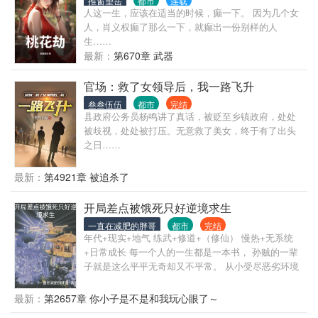
推窗望岳
都市
连载
就是鬼吗？长得那么好看，还身怀才艺，我超喜欢
人这一生，应该在适当的时候，癫一下。 因为几个女
的。”
人，肖义权癫了那么一下，就癫出一份别样的人
生……
最新：
第670章 武器
官场：救了女领导后，我一路飞升
叁叁伍伍
都市
完结
县政府公务员杨鸣讲了真话，被贬至乡镇政府，处处
被歧视，处处被打压。无意救了美女，终于有了出头
之日……
最新：
第4921章 被追杀了
开局差点被饿死只好逆境求生
一直在减肥的胖哥
都市
完结
年代+现实+地气 练武+修道+（修仙） 慢热+无系统
+日常成长 每一个人的一生都是一本书， 孙贼的一辈
子就是这么平平无奇却又不平常。 从小受尽恶劣环境
的他，一开始只是想吃饱肚子。 可是自打他开了眼界
以后，他就想更加了解这个世界。
最新：
第2657章 你小子是不是和我玩心眼了～