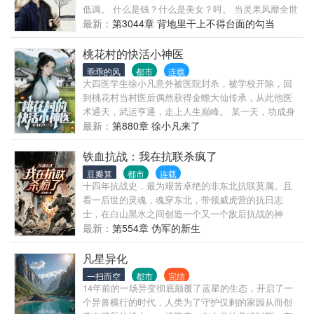
那三米高，无视子弹的龙虾怪物后，全网瞬间爆炸！
低调。 什么是钱？什么是美女？呵。 当灵果风靡全世
界，人人求之不得之时，灵果制造商躺在摇椅上悠然
最新：
第3044章 背地里干上不得台面的勾当
撸猫，岁月静好。 然而，当危机降临到他在乎的人身
上，要战，便战！
桃花村的快活小神医
乖乖的风
都市
连载
大四医学生徐小凡意外被医院封杀，被学校开除，回
到桃花村当村医后偶然获得金蟾大仙传承，从此他医
术通天，武运亨通，走上人生巅峰。 某一天，功成身
就的徐小凡月下感叹:“村夜安静之时，就是双腰颤抖的
最新：
第880章 徐小凡来了
时候，但徐孟德不惧之！！”
铁血抗战：我在抗联杀疯了
豆瓣算
都市
连载
十四年抗战史，最为艰苦卓绝的非东北抗联莫属。且
看一后世的灵魂，魂穿东北，带领威虎营的抗日志
士，在白山黑水之间创造一个又一个敌后抗战的神
话。
最新：
第554章 伪军的新生
凡星异化
一扫而空
都市
完结
14年前的一场异变彻底颠覆了蓝星的生态，开启了一
个异兽横行的时代，人类为了守护仅剩的家园从而创