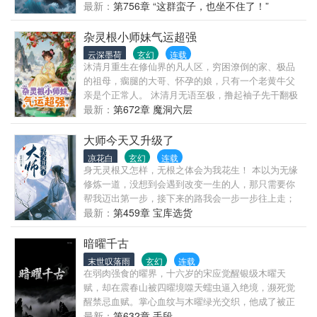
尽一切敌！ 逆天命，踏仙途。 吞万物，掌玄枢。 而
们喊我什么？ 青牛老祖！ 同时觉醒神级系统， 依靠
最新：
第756章 “这群蛮子，也坐不住了！”
当萧云修为突飞猛进，打败众多强者之时。 沐雪柔后
一次次选择，最终成为横压洪荒万古的最强大妖。
悔了，眼睛都要哭瞎了，哀求道:“当初是我错了，我好
杂灵根小师妹气运超强
后悔，求你再给我一次机会。” 萧云背负双手，神色淡
云深墨荷
玄幻
连载
淡:“你后悔，与我何干？”
沐清月重生在修仙界的凡人区，穷困潦倒的家、极品
的祖母，瘸腿的大哥、怀孕的娘，只有一个老黄牛父
亲是个正常人。 沐清月无语至极，撸起袖子先干翻极
品的一家人，带着父母哥哥净身出户，只为摆脱老宅
最新：
第672章 魔洞六层
的一群吸血鬼。 进山遇上大机缘，得到仙尊传承，打
破凡人界不能修炼的桎梏，带领一家人发家至富。 沐
大师今天又升级了
清月踏入玄灵大陆，利用自己的传承拯救了频死的修
凉花白
玄幻
连载
仙界第一强者星澜道君，并拜其为师，得到修仙界最
身无灵根又怎样，无根之体会为我花生！ 本以为无缘
强剑法的传承，成为剑修第一人。 她利用独一无二的
修炼一道，没想到会遇到改变一生的人，那只需要你
炼丹技术，打破修仙界万年不出极品丹的桎梏，为宗
帮我迈出第一步，接下来的路我会一步一步往上走；
门获取大量资源。 丹符器阵无一不精，成为整个玄灵
炼丹我不擅长，阵法我也不擅长，别担心，炼器大师
最新：
第459章 宝库选货
大陆唯一几道全修的修士。 联合修仙界各大高手，一
了解一下，没有你不想要的只有我造不出来的！ 你说
起消灭域外天魔，使玄灵大陆断绝十万年的飞升路重
什么，我修为不行？呵呵，那是你看不穿～当你还在
暗曜千古
启，获取了无数功德。 注：前期进展较慢，主要讲的
只能吸收一种灵气升级的时候，除了一身正气我已经
末世叹落雨
玄幻
连载
一家人的生活；后期进入修仙界后，女主大放光彩，
照单全收！ [注:本文基调有点慢，因为要慢慢升级，
在弱肉强食的曜界，十六岁的宋应觉醒银级木曜天
无CP，女主自强的过程，入坑不亏哦！
可以当成大女主修仙文来看，女主是沉稳挂，简介是
赋，却在震春山被四曜境噬天蠕虫逼入绝境，濒死觉
作者口吻介绍。情感戏份比较少但不会让宝贝们失
醒禁忌血赋。掌心血纹与木曜绿光交织，他成了被正
望，新作者望支持ξ(?＞??)]
道唾弃的异端，却咧嘴笑道："规则？不过是强者的枷
最新：
第632章 手段