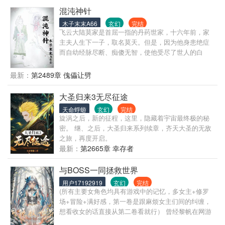
魂！只不过因为自身灵力不足，才不足以显化真正的
混沌神针
龙魂！ 且看江若尘如何崛起于微末，与风云际会的大
木子末末A66
玄幻
完结
争之世碾压群英，当世无敌！
飞云大陆莫家是首屈一指的丹药世家，十六年前，家
主夫人生下一子，取名莫天。但是，因为他身患绝症
而自幼经脉尽断、痴傻无智，使他受尽了世人的白
眼。 十六岁那年，因见不得母亲终日以泪洗面，他悄
悄摸到祠堂上吊自杀，却因绳索腐朽断裂而掉落地
最新：
第2489章 傀儡让劈
面，被尘埃中的神针插入脑海自动认主，从此，为完
全治愈绝症，他杀仇敌、斗魔兽、收鬼奴、斗天仙、
大圣归来3无尽征途
战魔神……
天命蜉蝣
玄幻
完结
旋涡之后，新的征程，这里，隐藏着宇宙最终极的秘
密。 继、之后，大圣归来系列续章，齐天大圣的无敌
之旅，再度开启。
最新：
第2665章 幸存者
与BOSS一同拯救世界
用户17192919
玄幻
完结
(所有主要女角色均具有游戏中的记忆，多女主+修罗
场+冒险+满好感，第一卷是跟麻烦女主们间的纠缠，
想看收女的话直接从第二卷看就行） 曾经黎帆在网游
中向着众多之人在绝望之际伸出了手，甚至连BOSS都