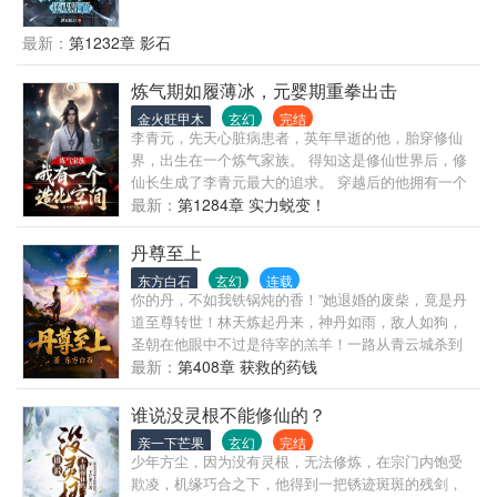
去，衙门招人，想要以军属的身份能够加入。 不知何
人针对，就算通过考核，也无法加入。 邻里落井下
最新：
第1232章 影石
石，未婚妻退婚。 眼看全家就要饿死！ 终于觉醒金手
指。 神通1服食：吃饭就能提升修为。 神通2度厄：斩
炼气期如履薄冰，元婴期重拳出击
杀生灵，吸收煞气，化为提升点。 机缘巧合之下，成
金火旺甲木
玄幻
完结
为了一名屠户。 这一下，屠宰场的猪瑟瑟发抖！ 林枫
李青元，先天心脏病患者，英年早逝的他，胎穿修仙
手中的杀猪刀是越使越顺手！ 随着提升点不断积累，
界，出生在一个炼气家族。 得知这是修仙世界后，修
林枫的武道修为数日内，就走到了父亲十几年修炼的
仙长生成了李青元最大的追求。 穿越后的他拥有一个
高度！ 帮派老大：你这是什么刀法？这么快？ 林枫：
体内空间，得大造化。 灵石、灵植、符纸、丹药、法
最新：
第1284章 实力蜕变！
杀猪的！ 县尊大人：怎么可能？你怎么会以气御刀？
器……筑基丹……一切资源，全部翻倍。 从此李青元
林枫：杀猪杀出来的！ 妖诡：你的刀法怎么还成精
在修仙路上拥有双倍资源。 此外，造化空间还有学习
丹尊至上
了！！！ 林枫：谁说杀猪刀不能砍妖诡了？ 凭借着神
功能——画符、炼丹、阵法、傀儡、炼器……掌握修
通和一把杀猪刀，林枫砍翻一切欺压自己的妖诡，宗
东方白石
玄幻
连载
仙百艺的李青元在修仙界过得风生水起。 … 中国人对
你的丹，不如我铁锅炖的香！”她退婚的废柴，竟是丹
门，世家，帮派！ 从一介贫民，砍出了一条长生大
修仙的执念，已经攀升到了一个无法衡量的高度！
道至尊转世！林天炼起丹来，神丹如雨，敌人如狗，
道！ ……
圣朝在他眼中不过是待宰的羔羊！一路从青云城杀到
中州，踏上界，誓要让整个修仙界都拜倒在他的丹炉
最新：
第408章 获救的药钱
之下！
谁说没灵根不能修仙的？
亲一下芒果
玄幻
完结
少年方尘，因为没有灵根，无法修炼，在宗门内饱受
欺凌，机缘巧合之下，他得到一把锈迹斑斑的残剑，