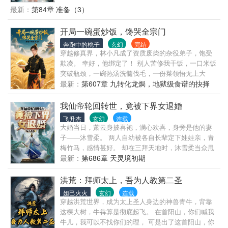
成为了救赎对象。 当网游关服的那一天，他被引导着
最新：
第84章 准备（3）
穿越到了游戏尚未开服之前，与游戏一样的异世界，
结识了拥有游戏中记忆的BOSS们，希望带着她们一起
开局一碗蛋炒饭，馋哭全宗门
走出一条不用救赎的道路。 但是，他失败了。 因为她
奔跑中的桃子
玄幻
完结
们只想着自己，只在乎自己，只将他当成了自己的所
穿越修真界，林小凡成了资质废柴的杂役弟子，饱受
有物。 “既然如此，那么就让游戏开始吧，胜者通赢，
欺凌。 幸好，他绑定了！ 别人苦修我干饭，一口米饭
败者全输的游戏！” 在这一声之下，将整个世界都卷入
突破瓶颈，一碗热汤洗髓伐毛，一份菜领悟无上大
的大规模游戏正式召开，少年将过往的羁绊重新纳入
道！ 从宗门到仙界，从魔域到神界，他所到之处，画
最新：
第607章 九转化龙焗，地狱级食谱的抉择
掌控之中，走上了与她们对峙抗争的道路。
风突变。 丹道巨头跪求炒锅秘方，妖族之王为烤串折
腰，无上仙帝吃了我的炸鸡，连夜退位要来给我当帮
我仙帝轮回转世，竟被下界女退婚
厨？ 当灭世危机降临，众神瑟瑟发抖时，林小凡默默
飞升杰
玄幻
连载
架起了锅：“别慌，让我先炒个菜…” 这是一个吃货用
大婚当日，萧云身披喜袍，满心欢喜，身旁是他的妻
美食干翻整个修真界，顺便成了万界至高神的故事！
子——沐雪柔。 两人自幼被各自长辈定下娃娃亲，青
梅竹马，感情甚好。 却在三拜天地时，沐雪柔当众甩
来休书，指责萧云是无能废物，配不上她。 大殿之
最新：
第686章 天灵境初期
中，沐家宾客的嘲讽声，如潮水漫来。 这突如其来的
背刺，让萧云头脑空白了，曾经许诺的婚约，成了将
洪荒：拜师太上，吾为人教第二圣
他钉在耻辱柱上的铁钉。 而就在这时，萧云猛然觉醒
妲己火火
玄幻
连载
记忆。 他竟是流云仙界的无上仙帝，被红颜背叛。 因
穿越洪荒世界，成为太上圣人身边的神兽青牛，背靠
果不灭，萧云转世下界重修，觉醒记忆，获得吞天三
这棵大树，牛犇算是彻底起飞。 在首阳山，你们喊我
至宝： 这一世，萧云完善自身大道，凭手中之剑，杀
牛儿，我可以不找你们的理， 可是出了这首阳山，你