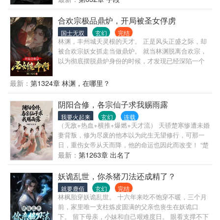
锁。" 当白马门带走伙伴，他踏风刃追入荒野；在天南
岛，他用血藤编阵驯服食民；十宗乱战擂台上，他操
合欢宗极品鼎炉，开局被圣女俘虏
控天蓝鳗撞碎敌阵，以音赋共鸣引爆虫群，甚至在仙
国士无双
玄幻
完结
人威压下用血液侵蚀领域。"仙人又如何？我的道，从
林渊，丰州城天灵根的天才。 正是风头正盛之际，却
不由天定。" 从血赋异端到天南岛枭雄，他的路踩在规
被合欢宗妖女抓走当做鼎炉。 就当林渊脱离合欢宗，
则边缘。会为救流民耗尽玄气，也会对背叛者甩出淬
以为彻底摆脱鼎炉身份的时候，才发现已经深陷一个
毒血针；能与美人谈笑布局，转眼用替身潜入敌营割
无形的阴谋漩涡。 命运的交织，已经让林渊与合欢宗
喉。当血色藤蔓与青木生机在体内狂舞，他甩出竹
绑定在一起。
最新：
第1324章 林渊，在哪里？
狱，血雾中腾起冷笑："你的血，该滋养我的道了。"
阴阳合修，各宗仙子求我赐雨露
我要火起来
玄幻
连载
（无敌+热血+横推+爆燃+天才流） 天骄楚寒惨遭未婚
妻背叛，修为尽废的他本以为此生无望修行，可那一
日，重伤女帝从天而降，他的命运也因此而改变！ “楚
寒，你身怀混沌道体，今日，你我传你阴阳太玄合道
最新：
第1263章 出名了
真经！你可觉醒道体，我亦可恢复伤势！” 洛霓裳倾国
倾城，犹如天降谪仙，一步步朝楚寒走来……
妖诡乱世，你杀猪刀法还成精了？
就要鹿佰
玄幻
完结
林枫胎穿妖诡乱世。 十六年来吃不饱穿不暖，三个月
前，家里唯一支柱炼皮圆满的父亲也丧生在妖诡口
下。 留下母亲，小妹和自己艰难度日。 眼看支撑不下