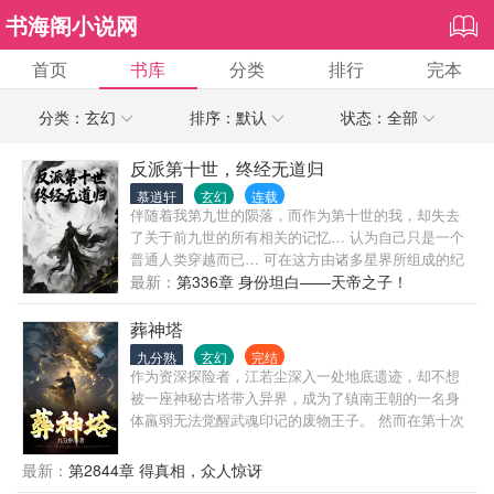
书海阁小说网
首页
书库
分类
排行
完本
分类：玄幻
排序：默认
状态：全部
反派第十世，终经无道归
慕逍轩
玄幻
连载
伴随着我第九世的陨落，而作为第十世的我，却失去
了关于前九世的所有相关的记忆… 认为自己只是一个
普通人类穿越而已… 可在这方由诸多星界所组成的纪
元世界里，暗处中的黑暗势力将我视为变故。 起源神
最新：
第336章 身份坦白——天帝之子！
对我的关注，将我视为希望。 无数不同星界之人的插
手，也让故事变得更加未知。 而这场旅途中，我一路
葬神塔
上遭遇了许多事情，也认识了许多人。 我也在不断的
九分熟
玄幻
完结
提升自己，在不同的界位中穿梭。 而我能否找回前九
作为资深探险者，江若尘深入一处地底遗迹，却不想
世的记忆，去探寻到我想要的真相呢？ ………… 可当
被一座神秘古塔带入异界，成为了镇南王朝的一名身
我真的寻找到我所想要的真相时，我真的能够接受
体羸弱无法觉醒武魂印记的废物王子。 然而在第十次
吗？ ……………
觉醒仪式上，江若尘终于觉醒，可觉醒的却是废武魂
——泥鳅，遭到所有人嘲讽和耻笑！ 可又有谁知道？
最新：
第2844章 得真相，众人惊讶
江若尘觉醒的武魂，并非是泥鳅，而是上古神龙武