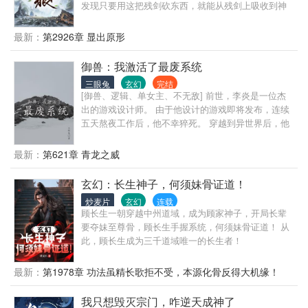
发现只要用这把残剑砍东西，就能从残剑上吸收到神
秘灵力，于是一路砍砍砍，神挡杀神，佛挡杀佛，开
启了一条与众不同的修仙之路！
最新：
第2926章 显出原形
御兽：我激活了最废系统
三眼兔
玄幻
完结
[御兽、逻辑、单女主、不无敌] 前世，李炎是一位杰
出的游戏设计师。 由于他设计的游戏即将发布，连续
五天熬夜工作后，他不幸猝死。 穿越到异世界后，他
发现这里的每个人都能够御兽，而李炎却发现自己是
个废物。 同时，他觉醒了一个系统，但这个系统是有
最新：
第621章 青龙之威
史以来最无用的。 为了生存，李炎不得不不断地变
强，向御兽师世界的顶峰进发。 试验品！
玄幻：长生神子，何须妹骨证道！
炒麦片
玄幻
连载
顾长生一朝穿越中州道域，成为顾家神子，开局长辈
要夺妹至尊骨，顾长生手握系统，何须妹骨证道！ 从
此，顾长生成为三千道域唯一的长生者！
最新：
第1978章 功法虽精长歌拒不受，本源化骨反得大机缘！
我只想毁灭宗门，咋逆天成神了