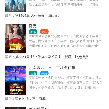
【说明一下，改笔名了，原来是叫“一杯冰柠檬水”，现
任，远走渤海市，间接导致许晓情身死，一尸两命！
在改为“米饭的米”】
为此叶、许两家从世交变世仇！ 最终在叶父入局的关
键时刻，许家在背后捅了刀子，进而让敌对家族有了
最新：
第1464章 人生海海，山山而川
可乘之机，对叶家穷追猛打，导致矗立在金字塔顶端
的叶家大厦崩塌！ 而作为事件的主角，虽叶正刚逃得
官妻
了一时，却也没能逃得一世......
都市
完结
前世被当副镇长的老婆离婚后，崔向东愤怒下铸成了
大错，悔恨终生！几十年后，他却莫名重回到了这个
最重要的时刻！他再次面对要和他离婚的副镇长老
婆，这次，他会怎么做？
最新：
第3351章 那个什么崔家长公主。我呸！让她滚蛋
西南风云：三十年江湖往事
都市
连载
江湖是什么？或许有人说，江湖不是打打杀杀，是人
情世故，错了，我告诉你，江湖是身不由己。 既入江
湖中，便是薄命人。 我叫楚山河，身处江湖近三十
年，做过小弟，办过大哥，远走边境临沧对峙过亡命
徒，也曾在声势巅峰之时，整个西南无人争锋。 也曾
最新：
诸君同行，三生有幸
锒铛入狱，三进三出，还完自己所有罪孽。 这是我的
故事，也是一个老江湖混子的回忆录，自白书。
别叫我恶魔