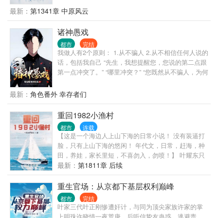
如何在宦海中弄潮！ 第一次写，请大家见谅、包容，
最新：
第1341章 中原风云
适当给点鼓励！
诸神愚戏
都市
完结
我做人有2个原则： 1.从不骗人 2.从不相信任何人说的
话，包括我自己 “先生，我想提醒您，您说的第二点跟
第一点冲突了。” “哪里冲突？” “您既然从不骗人，为何
不相信自己说的话呢？” “哦，抱歉，忘了说，我没把
自己当人。” “？” ... 自我介绍一下，我叫程实，从不骗
最新：
角色番外 幸存者们
人的程实。 什么，你没听说过我？ 没关系，你只是还
没被我骗过。 很快，你就会记得了。 ... 书名，其他均
重回1982小渔村
为推广。 无系统，不无敌，非爽文，介意慎入 ...
都市
连载
【这是一个海边人上山下海的日常小说！ 没有装逼打
脸，只有上山下海的悠闲！ 年代文，日常，赶海，种
田，养娃，家长里短，不喜勿入，勿喷！】 叶耀东只
是睡不着觉，想着去甲板上吹吹风，尿个尿，没想到
最新：
第1811章 后续
掉海里回到了1982年。 还是那个熟悉的小渔村，只是
他已经不是年轻时候的他了。 混账了半辈子，这回他
重生官场：从京都下基层权利巅峰
想好好来过的，只是怎么一个个都不相信呢…… 上辈
都市
完结
子没出息，这辈子他也没什么大理想大志向，只想挽
叶家三代叶正刚惨遭奸计，与同为顶尖家族许家的掌
回遗憾，跟老婆好好过日子，一家子平安喜乐就好。
上明珠许晓情一夜荒唐，后听信挚友蛊惑，逃避责