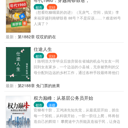
年代1960：穿越南锣鼓巷，
立文明废墟之上，红帔似血，时笑时哭， 时代的帘幕
都市
完结
在他身后缓缓打开，他张开双臂，对着累累众生轻声
（想看吃糠咽菜的勿进）（无戾气，空间，搞笑）李
低语—— “好戏……开场。”
来福穿越到南锣鼓巷 88号？不是应该……？难道95号
人满了？
最新：
第1882章 哎哎奶奶在
仕途人生
都市
完结
丨陈明浩大学毕业后放弃留在省城的机会与女友一同
回到女友家乡，一个边远的小县城，无奈被势利的父
母分配到边远的乡村工作，通过各种手段最终将他们
拆散了。但他们不知道的是陈明浩有着强大的背景，
在背景的支持和自己的努力之下，一路披荆斩棘，仕
最新：
第2188章 免门票的效果
途高歌，做到了封疆大吏，实现了他仕途之初许下
的“当官不为民做主，不如回家卖红薯”的初心誓言。
权力巅峰：从基层公务员开始
都市
连载
官梯有十阶，王鸿涛先知先觉，从最底层开始，抓住
每一个契机，从科级开始，一阶一阶往上爬，终将创
造自己的辉煌！ 攀爬途中力所能及造福于民，让身边
的人过得更好，也要了却一个恩怨！ 且看一个小人物