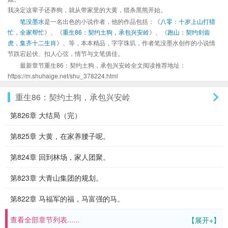
我决定这辈子还养狗，就从带家里的大黄，猎杀黑熊开始。
笔没墨水
是一名出色的小说作者，他的作品包括：《
八零：十岁上山打猎
忙，全家帮忙
》、《
重生86：契约土狗，承包兴安岭
》、《
跑山：契约剑齿
虎，集齐十二生肖
》、等，本本精品，字字珠玑，作者笔没墨水创作的小说情
节跌宕起伏、扣人心弦，情节与文笔俱佳。
最新章节重生86：契约土狗，承包兴安岭全文阅读推荐地址：
https://m.shuhaige.net/shu_378224.html
重生86：契约土狗，承包兴安岭
第826章 大结局（完）
第825章 大黄，在家养腰子呢。
第824章 回到林场，家人团聚。
第823章 大青山集团的规划。
第822章 马福军的福，马富强的马。
查看全部章节列表......
【展开+】