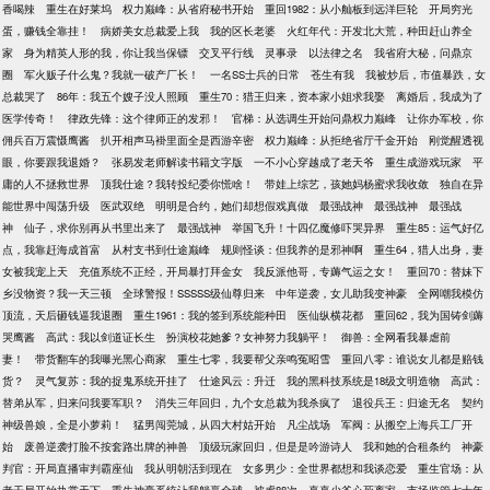
香喝辣
重生在好莱坞
权力巅峰：从省府秘书开始
重回1982：从小舢板到远洋巨轮
开局穷光
蛋，赚钱全靠挂！
病娇美女总裁爱上我
我的区长老婆
火红年代：开发北大荒，种田赶山养全
家
身为精英人形的我，你让我当保镖
交叉平行线
灵事录
以法律之名
我省府大秘，问鼎京
圈
军火贩子什么鬼？我就一破产厂长！
一名SS士兵的日常
苍生有我
我被炒后，市值暴跌，女
总裁哭了
86年：我五个嫂子没人照顾
重生70：猎王归来，资本家小姐求我娶
离婚后，我成为了
医学传奇！
律政先锋：这个律师正的发邪！
官梯：从选调生开始问鼎权力巅峰
让你办军校，你
佣兵百万震慑鹰酱
扒开相声马褂里面全是西游辛密
权力巅峰：从拒绝省厅千金开始
刚觉醒透视
眼，你要跟我退婚？
张易发老师解读书籍文字版
一不小心穿越成了老天爷
重生成游戏玩家
平
庸的人不拯救世界
顶我仕途？我转投纪委你慌啥！
带娃上综艺，孩她妈杨蜜求我收敛
独自在异
能世界中闯荡升级
医武双绝
明明是合约，她们却想假戏真做
最强战神
最强战神
最强战
神
仙子，求你别再从书里出来了
最强战神
举国飞升！十四亿魔修吓哭异界
重生85：运气好亿
点，我靠赶海成首富
从村支书到仕途巅峰
规则怪谈：但我养的是邪神啊
重生64，猎人出身，妻
女被我宠上天
充值系统不正经，开局暴打拜金女
我反派他哥，专薅气运之女！
重回70：替妹下
乡没物资？我一天三顿
全球警报！SSSSS级仙尊归来
中年逆袭，女儿助我变神豪
全网嘲我模仿
顶流，天后砸钱逼我退圈
重生1961：我的签到系统能种田
医仙纵横花都
重回62，我为国铸剑薅
哭鹰酱
高武：我以剑道证长生
扮演校花她爹？女神努力我躺平！
御兽：全网看我暴虐前
妻！
带货翻车的我曝光黑心商家
重生七零，我要帮父亲鸣冤昭雪
重回八零：谁说女儿都是赔钱
货？
灵气复苏：我的捉鬼系统开挂了
仕途风云：升迁
我的黑科技系统是18级文明造物
高武：
替弟从军，归来问我要军职？
消失三年回归，九个女总裁为我杀疯了
退役兵王：归途无名
契约
神级兽娘，全是小萝莉！
猛男闯莞城，从四大村姑开始
凡尘战场
军阀：从搬空上海兵工厂开
始
废兽逆袭打脸不按套路出牌的神兽
顶级玩家回归，但是是吟游诗人
我和她的合租条约
神豪
判官：开局直播审判霸座仙
我从明朝活到现在
女多男少：全世界都想和我谈恋爱
重生官场：从