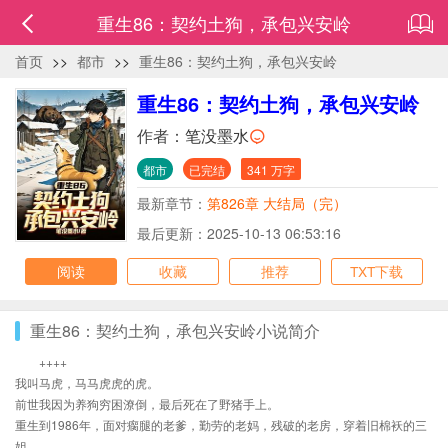
重生86：契约土狗，承包兴安岭
首页
>>
都市
>>
重生86：契约土狗，承包兴安岭
重生86：契约土狗，承包兴安岭
作者：
笔没墨水
都市
已完结
341 万字
最新章节：
第826章 大结局（完）
最后更新：2025-10-13 06:53:16
阅读
收藏
推荐
TXT下载
重生86：契约土狗，承包兴安岭小说简介
++++
我叫马虎，马马虎虎的虎。
前世我因为养狗穷困潦倒，最后死在了野猪手上。
重生到1986年，面对瘸腿的老爹，勤劳的老妈，残破的老房，穿着旧棉袄的三
姐。