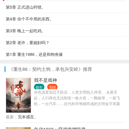
第5章 正式进山狩猎。
第4章 你个不中用的东西。
第3章 晚上一起吃鸡。
第2章 老许，要媳妇吗？
第1章 重生1986，还是和狗有缘
《重生86：契约土狗，承包兴安岭》推荐
我不是戏神
都市
完结
赤色流星划过天际后，人类文明陷入停滞。 从那天
起，人们再也无法制造一枚火箭，一颗核弹，一架飞
机，一台汽车……近代科学堆砌而成的文明金字塔轰
然坍塌，而灾难，远不止此。 灰色的世界随着赤色流
星降临，像是镜面后的鬼魅倒影，将文明世界一点点
最新：
完本感言。
拖入无序的深渊。 在这个时代，人命渺如尘埃； 在这
个时代，人类灿若星辰。 大厦将倾，有人见一戏子屹