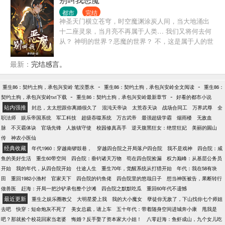
都市
完结
神圣天门横立苍穹，时空魔渊涂炭人间，当大地涌出
十二座灵泉，当月亮不再属于人类… 我们又将何去何
从？ 神明的世界？恶魔的世界？ 不，这是属于人的世
界！ 我将接过那无人扛起的冠冕，成为新时代的王。
我叫任杰！ 生当作人杰！
最新：
完结感言。
-
-
重生86：契约土狗，承包兴安岭 笔没墨水
重生86：契约土狗，承包兴安岭全文阅读
重生86：
-
-
契约土狗，承包兴安岭txt下载
重生86：契约土狗，承包兴安岭最新章节
好看的都市小说
站内强推
封总，太太想跟你离婚很久了
混沌天帝诀
太荒吞天诀
战场合同工
万界武尊
全
职法师
娱乐帝国系统
军工科技
超级吞噬系统
万古武帝
最强超级学霸
烟雨楼
无敌血
脉
不灭霸体诀
官场先锋
人族镇守使
校园修真高手
逆天腹黑狂女：绝世狂妃
美丽的圌山
传
神农小医仙
经典收藏
年代1960：穿越南锣鼓巷，
穿越四合院之开局落户四合院
我不是戏神
四合院：咸
鱼的美好生活
重生60带空间
四合院：垂钓诸天万物
苟在四合院捡漏
权力巅峰：从基层公务员
开始
我的年代，从四合院开始
仕途人生
重生70年，觉醒系统从打猎开始
年代：我在58有块
田
重回1982小渔村
官家天下
四合院的钓鱼佬
四合院里的悠哉日子
想当神医被告，果断转行
做兽医
赶海：开局一把沙铲承包整个沙滩
四合院之默默吃瓜
重回60年代不遗憾
最近更新
重生之娱乐圈教父
大明星爱上我
我的大小魔女
孽徒你无敌了，下山找你七个师姐
去吧
快穿：短命炮灰不死了
美女总裁，请上车
五十年代：带着随身空间进城奔小康
甩我是
吧？那就捡个校花回家当老婆
悔婚？反手娶了资本家大小姐！
八零赶海：鱼虾成山，九个女儿吃