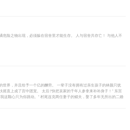
谲危险之物出现，必须躲在宿舍里才能生存。 人与宿舍共存亡！ 与他人不
的世界，并且给予一个亿的酬劳。 一辈子没有拥有过亲生孩子的林颜只犹
摇直上成了宫中团宠。 太后∶“快把哀家的千年人参拿来补补身子！” 东宫
我这颗心只为你跳动。” 村尾连克两任妻子的鳏夫，娶了多年无所出的二婚