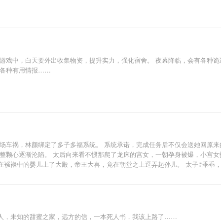
游戏中，白天要外出收集物资，提升实力，强化宿舍。 夜幕降临，会有各种诡
到各种有用情报……
一场车祸，林颜绑定了多子多福系统。 系统承诺，完成任务后不仅会送她回原来
整颗心逐渐沦陷。 太后向来看不惯那爬了龙床的宫女，一朝孕身被爆，小宫女扶
襁褓中的婴儿上了大殿，帝王大喜，竟在朝堂之上逗弄起孙儿。 太子∶“乖乖，
 鳏夫∶“老公挣钱老婆花，老婆负责美美哒！”
人，未知的甜蜜之家，远方的信，一本死人书，我该上路了……