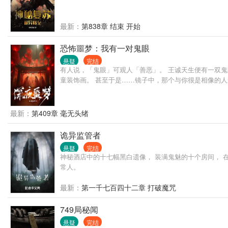
最新：
第838章 结束 开始
恐怖噩梦：我有一对鬼眼
悬疑
完结
有人说，「鬼眼」可观人「善恶」。 王诚天生便有一双
童装饰画。 甚至于是……镜子中，那个与你很是相像的人
最新：
第409章 毫无头绪
诡异监管者
悬疑
完结
神秘酒店中的十七幅黑白遗像， 装满鬼魅的十个房间， 
常人。
最新：
第一千七百四十二章 打破魔咒
749局秘闻
悬疑
完结