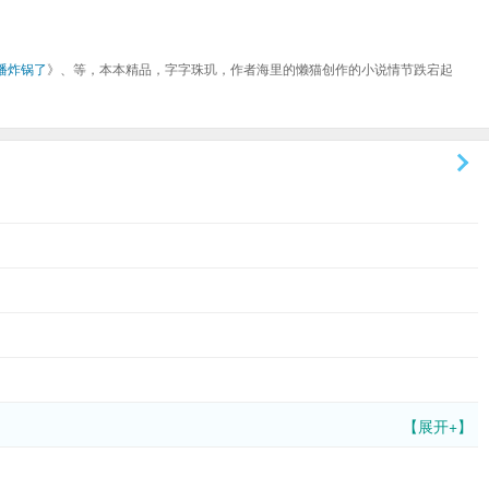
播炸锅了
》、等，本本精品，字字珠玑，作者海里的懒猫创作的小说情节跌宕起
【展开+】