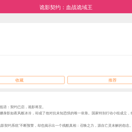
诡影契约：血战诡域王
收藏
推荐
低语：契约已启，诡影将至。
娜身影如夜风般冰冷，却成了他对抗未知恐惧的唯一依靠。国家特别行动小组成立，
诡影契约系统”不断预警，却也揭示出一个残酷真相：召唤之力，源自亡灵未解的怨念