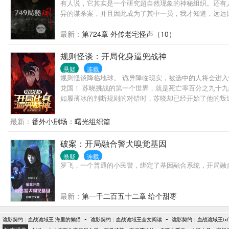
有人说，它其实是一个研究超自然现象的神秘组织。还有
异的谋杀案，并且因此成为了其中一员，我才知道，远远比你
最新：
第724章 外传老宅怪声（10）
规则怪谈：开局化身逼兜战神
悬疑
连载
规则怪谈降临地球。 诡异降临现实，被选中的人将会进入
龙国！ 苏晓挑战的第一个世界，就是死亡率百分之九十九
如履薄冰的判断规则的对错时，苏晓却已经开始了他的叛
最新：
番外小剧场：曙光组织篇
破案：开局融合警犬嗅觉基因
悬疑
连载
罗飞，一个普通的小民警，绑定了基因融合系统，开局融
最新：
第一千二百五十二章 给个甜枣
-
-
诡影契约：血战诡域王 海里的懒猫
诡影契约：血战诡域王全文阅读
诡影契约：血战诡域王tx