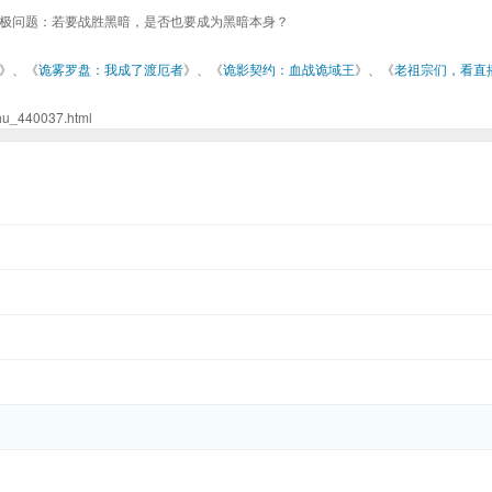
极问题：若要战胜黑暗，是否也要成为黑暗本身？
》、《
诡雾罗盘：我成了渡厄者
》、《
诡影契约：血战诡域王
》、《
老祖宗们，看直
440037.html