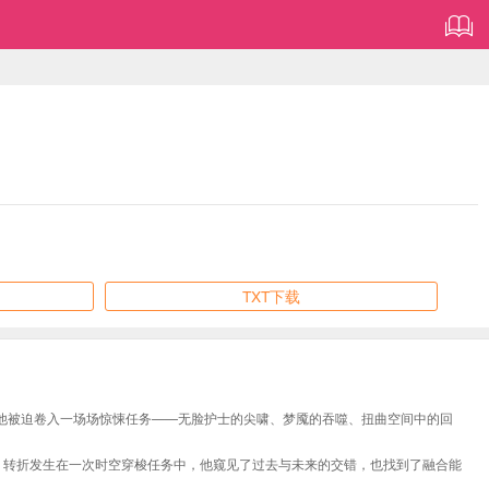
TXT下载
他被迫卷入一场场惊悚任务——无脸护士的尖啸、梦魇的吞噬、扭曲空间中的回
。转折发生在一次时空穿梭任务中，他窥见了过去与未来的交错，也找到了融合能