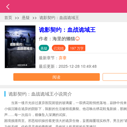
首页
>>
悬疑
>>
诡影契约：血战诡域王
诡影契约：血战诡域王
作者：
海里的懒猫
悬疑
已完结
197 万字
最新章节：
弃章
最后更新：2025-12-28 10:49:48
阅读
诡影契约：血战诡域王小说简介
当第一缕月光掠过废弃医院斑驳的玻璃窗，一双绣花鞋悄然落地，寂静中传来
小镇沉睡在诡异的阴影下，陈默的生活被彻底撕裂。他召唤出绣花鞋鬼新娘，那婀
声……每一次战斗，都像坠入深渊的试探。
困境接踵而至。邪恶组织操控着更强大的诡异生物，妄图颠覆现实秩序。男主的“
力的关键。代价是灵魂的撕裂感，是他对人性底线的反复拷问。