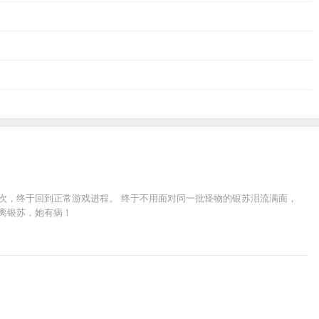
数次，终于回到正常游戏进程。 终于不用面对同一批怪物的银苏泪流满面，
离银苏，她有病！