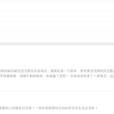
幼倒霉的银苏被拉进无限生存游戏后，被困在第一个副本，要死要活无限轮回无
随手捏爆怪物，渣都不剩的银苏：灰都扬了是吧！ 后来游戏里多了一条禁忌：远
母爱的八卦镜见过没有？一块长得跟肾结石似的至宝石头见过没有？