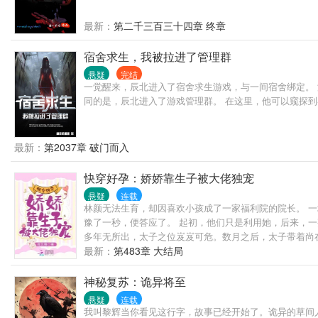
最新：
第二千三百三十四章 终章
宿舍求生，我被拉进了管理群
悬疑
完结
一觉醒来，辰北进入了宿舍求生游戏，与一间宿舍绑定。 
同的是，辰北进入了游戏管理群。 在这里，他可以窥探
最新：
第2037章 破门而入
快穿好孕：娇娇靠生子被大佬独宠
悬疑
连载
林颜无法生育，却因喜欢小孩成了一家福利院的院长。 
豫了一秒，便答应了。 起初，他们只是利用她，后来，一
多年无所出，太子之位岌岌可危。数月之后，太子带着尚在
女，所有人都等着看笑话的时候，结果对方直接三年抱俩。
最新：
第483章 大结局
神秘复苏：诡异将至
悬疑
连载
我叫黎辉当你看见这行字，故事已经开始了。诡异的草间