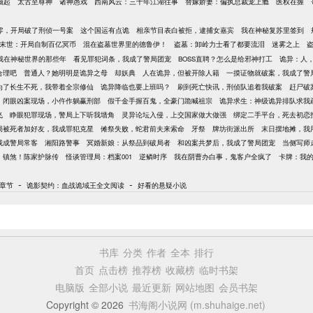
崛起
太古至尊神
诸神愚戏
西南风云：三十年江湖往事
替嫁娇妻：偏执总裁宠上瘾
医权在握
零，开局破了刑侦一号案
这个国运有点诡
相亲节目表白被拒，逮捕女嘉宾
我在神秘复苏里签到
末世：开局自制百亿冥币
混在盗墓世界里的德鲁伊！
盗墓：卸岭力士看了都要流泪
迷雾之上
我在神秘世界的那些年
看见罪犯词条，我成了警局团宠
BOSS直聘？怎么是给邪神打工
诡异：人
合理吧
普通人？她明明是诡异之母
却妖典
人在诡异，但被开除人籍
一摸证物就破案，我成了警
为了长生不死，我带着全宗修仙
诡异降临也要上班吗？
刷到死亡快讯，刑侦队追着我破案
赶尸破
闭眼凶案现场，小仵作躺赢刑部
假千金手握百鬼，全豪门跪喊祖宗
诡异求生：神级诡异排队求我
飞
睁眼犯罪现场，警局上下听我墙角
灵异论坛入侵，上交国家做大做强
绑定二手平台，死去初恋
局被死者加好友，我成罪犯克星
傩祭失败，蛇君前夫来索命
牙祭
牌坊街派出所
末日摆地摊，我
我成警局常客
湘阳路警事
冥婚新娘：从祭品到破局者
和凶案共梦后，我成了警局团宠
当侧写师
镇煞！陈家护脉传
怪谈管理局：档案001
逆鳞时序
我在阴曹办白事，鬼客户全疯了
卡牌：我
-
-
章节
诡影契约：血战诡域王全文阅读
好看的悬疑小说
书库
分类
作者
全本
排行
首页
点击榜
推荐榜
收藏榜
临时书架
电脑版
全部小说
最近更新
网站地图
会员书架
Copyright © 2026
书海阁小说网 (m.shuhaige.net)