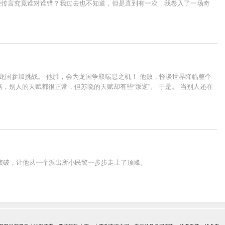
些传言究竟谁对谁错？我过去也不知道，但是直到有一次，我卷入了一场奇
龙国参加挑战。 他胜，会为龙国争取喘息之机！ 他败，怪谈世界降临整个
，别人的天赋都很正常，但苏晓的天赋却有些“叛逆”。 于是。 当别人还在
侦破，让他从一个派出所小民警一步步走上了顶峰。