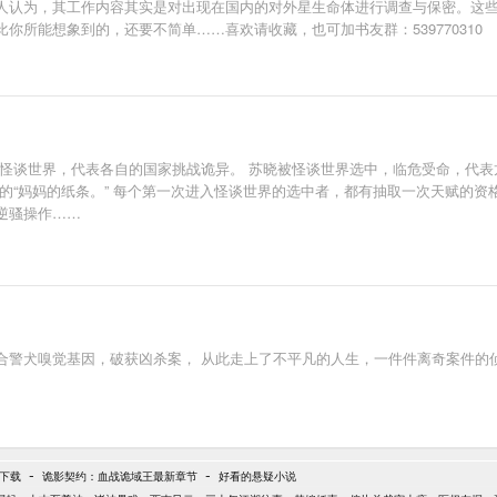
人认为，其工作内容其实是对出现在国内的对外星生命体进行调查与保密。这
所能想象到的，还要不简单……喜欢请收藏，也可加书友群：539770310
怪谈世界，代表各自的国家挑战诡异。 苏晓被怪谈世界选中，临危受命，代表
的“妈妈的纸条。” 每个第一次进入怪谈世界的选中者，都有抽取一次天赋的资格
逆骚操作……
合警犬嗅觉基因，破获凶杀案， 从此走上了不平凡的人生，一件件离奇案件的
-
-
t下载
诡影契约：血战诡域王最新章节
好看的悬疑小说