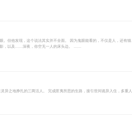
鬼眼。但他发现，这个说法其实并不全面。 因为鬼眼能看的，不仅是人，还有猫
影，以及……深夜，你空无一人的床头边。 ……
在灵异之地挣扎的三两活人。 完成匪夷所思的生路，接引世间诡异入住，多重人