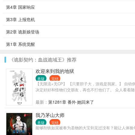
第4章 国家响应
第3章 上报危机
第2章 诡新娘登场
第1章 系统觉醒
《诡影契约：血战诡域王》推荐
欢迎来到我的地狱
悬疑
完结
【无限流+无CP】 【只要胆子大，游戏是我家。】 自
决定好好和怪物们交朋友，再也不打他们了。 众人看着
最新：
第1281章 番外·她回来了
我乃茅山大师
悬疑
完结
能够削铁如泥被奉为圣物的大宝剑见过没有？能让人体验