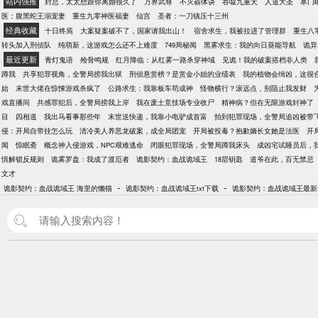
站内强推
封总，太太想跟你离婚很久了
万界武尊
不灭霸体诀
吞噬九重天
人道大圣
寒门
医：腹黑蛇王溺宠妻
重生九零神医福妻
仙宫
圣者：一刀镇压十三州
经典收藏
十日终焉
大案疑案破不了，国家请我出山！
宿舍求生，我被拉进了管理群
重生八
转头加入刑侦队
纯萌新，这游戏怎么还不上难度
749局秘闻
黑雾求生：我的向日葵能导航
诡异
最近更新
青灯鬼语
殓骨鸣规
红月降临：从红雾一路杀穿神域
见诡！我的破案搭档非人类
蹲我
共享犯罪视角，全警局捞我出狱
刑侦悬赏榜？是赏金小姐的业绩表
我的植物会缉凶，这很
始
末世大佬在惊悚游戏杀疯了
公路求生：我靠板车苟成神
怪物横行？滚远点，别阻止我发财
戏直播间
共感罪犯后，全警局捞我上岸
我在废土竞技场专业收尸
精神病？但在无限游戏封神了
目
四相道
我出马看事那些年
末世送快递，我靠小电驴成首富
拍到犯罪现场，全警局追凶被带
侵：开局自带挂怎么玩
清冷美人养恶龙破案，成全局团宠
开局被投毒？抱歉嫡长女她是法医
开
闻
惊眠斋
概念神入侵游戏，NPC艰难逃命
闭眼犯罪现场，全警局蹲我床头
成凶宅试睡员后，
惧解锁反规则
诡雾罗盘：我成了渡厄者
诡影契约：血战诡域王
18层钥匙
道爷在此，百无禁忌
文才
-
-
诡影契约：血战诡域王 海里的懒猫
诡影契约：血战诡域王txt下载
诡影契约：血战诡域王最新