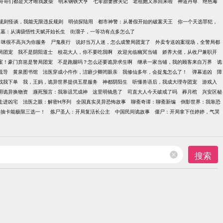
哥哥们都是天才唯我废柴
明末钢铁大亨
七零甜妻撩夫记
老祖她又杀回来啦
神道丹尊
绝色毒
规则怪谈，我能无限违反规则
明侦探陆用
都市神警：从暑假开始的破案天王
你一个天选罪犯，
盗墓：从满级悟性天赋开始长生
街溜子，一等功有点多怎么了
，咪很不高兴为你服务
尸鬼夜行
说好当万人迷，怎么成警局团宠了
外卖专送凶案现场，全警局都
局团宠
我不是阴阳道士
校花大人，你不要吃我啊
欢迎光临幽冥当铺
娇养大佬，从收尸兼职开
案！豪门弃崽是警局团宠
不是跑腿吗？怎么还要诡异求生啊
继承一家当铺，我的顾客来自万界
诡
疏导
黄泉图书馆
法医穿成小仵作，洁癖少卿闭眼亲
我修仙多年，会捉鬼怎么了！
弹幕追凶
障
找我下单
我，王妈，诡异世界提供五星服务
神都阴阳生
听懂兽语后，我成大理寺团宠
游戏入
用诡异换物资
濒死预言：我靠诅咒成神
这里明镜悬了
司直大人今天破戒了吗
葬月棺
兴安区秘
走进凶宅
法医之眼：解密H序列
全国真实灵异恐怖故事
聊斋奇谭：聊斋新编
倒影世界：我靠恐
的抽卡能极限三选一！
炼尸圣人：开局复活长公主
中国民间诡故事
僵尸：开局拿下任婷婷，气哭
搜索