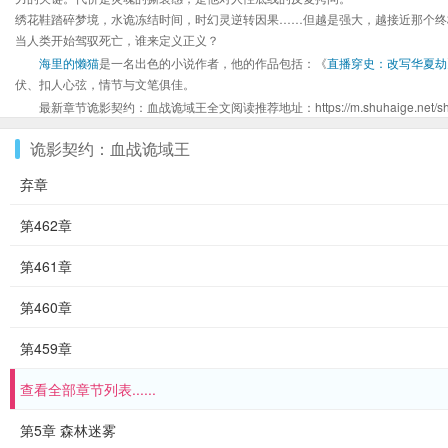
绣花鞋踏碎梦境，水诡冻结时间，时幻灵逆转因果……但越是强大，越接近那个终
当人类开始驾驭死亡，谁来定义正义？
海里的懒猫
是一名出色的小说作者，他的作品包括：《
直播穿史：改写华夏劫
伏、扣人心弦，情节与文笔俱佳。
最新章节诡影契约：血战诡域王全文阅读推荐地址：https://m.shuhaige.net/shu_
诡影契约：血战诡域王
弃章
第462章
第461章
第460章
第459章
查看全部章节列表......
第5章 森林迷雾