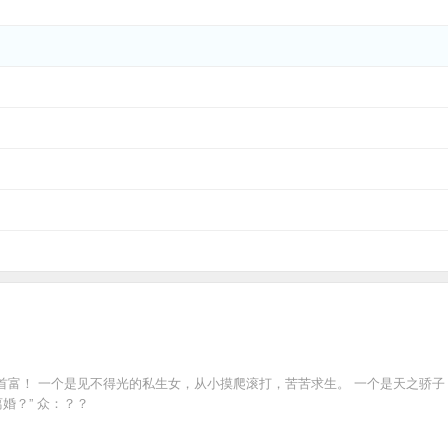
首富！ 一个是见不得光的私生女，从小摸爬滚打，苦苦求生。 一个是天之骄子
婚？” 众：？？