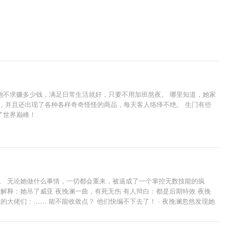
她不求赚多少钱，满足日常生活就好，只要不用加班熬夜。 哪里知道，她家
火，并且还出现了各种各样奇奇怪怪的商品，每天客人络绎不绝。 生门有些
了世界巅峰！
。 无论她做什么事情，一切都会重来，被逼成了一个掌控无数技能的疯
解释：她吊了威亚 夜挽澜一曲，有死无伤 有人辩白：都是后期特效 夜挽
大佬们：…… 能不能收敛点？ 他们快编不下去了！ · 夜挽澜忽然发现她
觉终于发现不对劲的古董们：？？？ 夜挽澜伸出手：我带你们回家 · 我神