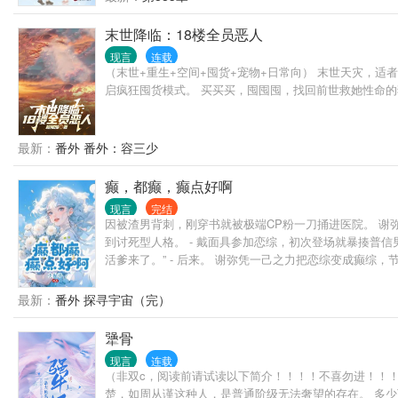
末世降临：18楼全员恶人
现言
连载
（末世+重生+空间+囤货+宠物+日常向） 末世天灾，
启疯狂囤货模式。 买买买，囤囤囤，找回前世救她性命
最新：
番外 番外：容三少
癫，都癫，癫点好啊
现言
完结
因被渣男背刺，刚穿书就被极端CP粉一刀捅进医院。 谢
到讨死型人格。 - 戴面具参加恋综，初次登场就暴揍普
活爹来了。” - 后来。 谢弥凭一己之力把恋综变成癫综
神秘总裁脑回路清奇，却唯独与她灵魂共振。 节目组配置
我上节目就是冲她去的。” “我很早就认识她了。” 【永远
最新：
番外 探寻宇宙（完）
犟骨
现言
连载
（非双c，阅读前请试读以下简介！！！！不喜勿进！！！
楚，如周从谨这种人，是普通阶级无法奢望的存在。 多