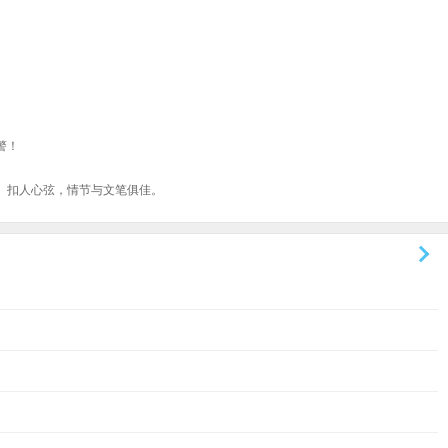
警！
、扣人心弦，情节与文笔俱佳。