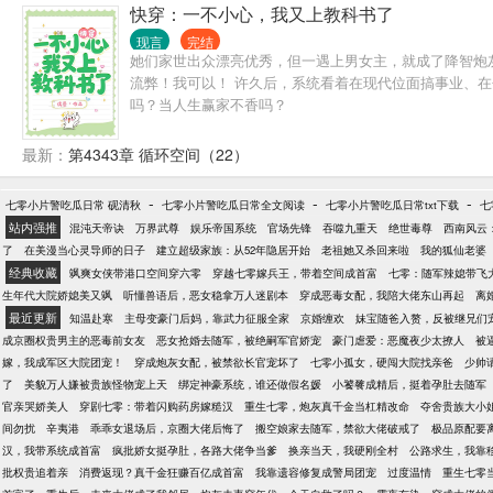
快穿：一不小心，我又上教科书了
现言
完结
她们家世出众漂亮优秀，但一遇上男女主，就成了降智炮灰
流弊！我可以！ 许久后，系统看着在现代位面搞事业、在
吗？当人生赢家不香吗？
最新：
第4343章 循环空间（22）
-
-
-
七零小片警吃瓜日常 砚清秋
七零小片警吃瓜日常全文阅读
七零小片警吃瓜日常txt下载
七
站内强推
混沌天帝诀
万界武尊
娱乐帝国系统
官场先锋
吞噬九重天
绝世毒尊
西南风云
了
在美漫当心灵导师的日子
建立超级家族：从52年隐居开始
老祖她又杀回来啦
我的狐仙老婆
经典收藏
飒爽女侠带港口空间穿六零
穿越七零嫁兵王，带着空间成首富
七零：随军辣媳带飞
生年代大院娇媳美又飒
听懂兽语后，恶女稳拿万人迷剧本
穿成恶毒女配，我陪大佬东山再起
离
最近更新
知温赴寒
主母变豪门后妈，靠武力征服全家
京婚缠欢
妹宝随爸入赘，反被继兄们
成京圈权贵男主的恶毒前女友
恶女抢婚去随军，被绝嗣军官娇宠
豪门虐爱：恶魔夜少太撩人
被
嫁，我成军区大院团宠！
穿成炮灰女配，被禁欲长官宠坏了
七零小孤女，硬闯大院找亲爸
少帅
了
美貌万人嫌被贵族怪物宠上天
绑定神豪系统，谁还做假名媛
小饕餮成精后，挺着孕肚去随军
官亲哭娇美人
穿剧七零：带着闪购药房嫁糙汉
重生七零，炮灰真千金当杠精改命
夺舍贵族大小
间勿扰
辛夷港
乖乖女退场后，京圈大佬后悔了
搬空娘家去随军，禁欲大佬破戒了
极品原配要
汉，我带系统成首富
疯批娇女挺孕肚，各路大佬争当爹
换亲当天，我硬刚全村
公路求生，我靠
批权贵追着亲
消费返现？真千金狂赚百亿成首富
我靠遗容修复成警局团宠
过度温情
重生七零