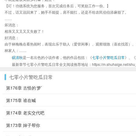
【叮！功德系统为您服务，首次完成任务后，可奖励工作一份。】
不过，话又说回来了，她手不能提，肩不能扛，还是不给农民伯伯添麻烦了。
……
坏消息：
相亲又又又又又失败了！
好消息：
由于林晚晚在看热闹时，表现出乐于助人（爱管闲事）、观察细致（喜欢找茬）、
林家人：……
砚清秋
是一名出色的小说作者，他的作品包括：《
七零小片警吃瓜日常
》、《
最新章节七零小片警吃瓜日常全文阅读推荐地址：https://m.shuhaige.net/shu_44
七零小片警吃瓜日常
第176章 古怪的‘梦’
第175章 谁在喊
第174章 老实交代吧
第173章 婶子帮你