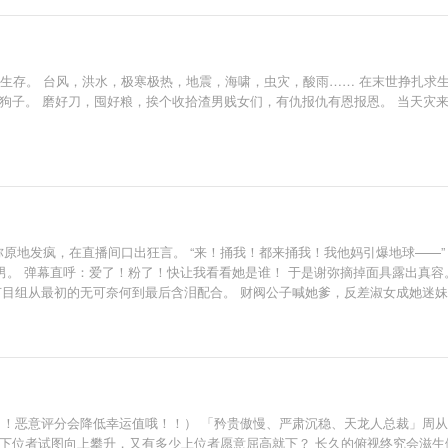
适者生存。 台风，洪水，极寒极热，地震，海啸，虫灾，酸雨…… 在末世挣扎
的狗子。 磨好刀，囤好粮，挨个收拾渣男贱女们，有仇报仇有恩报恩。 当天灾
弥原地发疯，在直播间口出狂言。 “来！捅我！都来捅我！我他妈引爆地球——
信男。 弹幕直呼：爱了！粉了！快让我看看她是谁！ 于是谢弥摘掉面具露出真容
，节目组从最初的无可奈何到最后含泪配合。 财阀公子喊她爹，反差淑女成她迷
心率手环，心率到达120便会响起铃声。 众人使出浑身解数也无法让他心率上
不按套路
！恶意评分会降低幸运值哦！！） 「矜贵傲慢、严肃沉稳、天龙人总裁」周从
少下位者试图向上攀升，又有多少上位者愿意屈高就下？ 长久的俯视终究会滋生