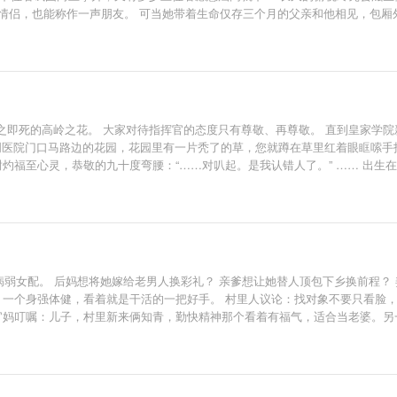
算不上情侣，也能称作一声朋友。 可当她带着生命仅存三个月的父亲和他相见，
何自己视作骄傲的女儿，在周从谨嘴里却成了“廉价女”？ 沈宜觉得，周从谨和
！ （注：男主周从谨，不会换男主。周从谨骨子里的优越感、傲慢是本书批判的核
之即死的高岭之花。 大家对待指挥官的态度只有尊敬、再尊敬。 直到皇家学院
上周医院门口马路边的花园，花园里有一片秃了的草，您就蹲在草里红着眼眶嗦手指尖
谢灼福至心灵，恭敬的九十度弯腰：“……对叭起。是我认错人了。” …… 出生
化验单上的Omega，平静将单子扔到垃圾桶里。 他不需要Alpha，他想。 *清
的病弱女配。 后妈想将她嫁给老男人换彩礼？ 亲爹想让她替人顶包下乡换前程？
 一个身强体健，看着就是干活的一把好手。 村里人议论：找对象不要只看脸
军官妈叮嘱：儿子，村里新来俩知青，勤快精神那个看着有福气，适合当老婆。另
，的确有福。 至于走三步咳两声那个，随军生活苦，坚决不能娶。 等定亲的
亲回来多了个小媳妇，听说谢景临的婚事是父母之命媒妁之言，早晚后悔。 谢
时，所有人傻眼了。 众人泪奔：谣言误我。