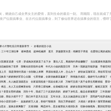
，燃烧自己成全男女主的爱情，直到生命的最后一刻。 而顾陌，现在就成了无
丧尸位面搞事业、在古代位面搞事业，到了修仙世界还在搞事业的宿主，懵哔了
-
零小片警吃瓜日常最新章节
好看的现言小说
：三十年江湖往事
诸神愚戏
超神机械师
遮天
穿越妻荣夫贵：绝嗣世子养崽
在爱情公寓的咸鱼
大院暴富逆袭
七零：穿成炮灰把家卖了去下乡
重生八五，离婚海钓养娃赚翻了
当女配拥有美颜系
婚后她惊艳了世界
我曝光前世惊炸全网
年代大小姐的囤货日常
夭寿！我家超市能穿越
手握空间
宠上天
我是薄情钓系姐！你别吻上来啊
男朋友都是人外，怎么办？
娇软妹宝随军后，禁欲军官沦
逼换亲？娇娇撩的军官心尖颤
七零替嫁，全家供她暴富赢麻了
和情敌共感后，傲娇竹马火葬场了
请和离，夫人她是顶级恶女
全家逼我抵债？我送全家入狱
万物可交易？真千金掌生死断祸福
婴语
傅总，夫人又去摆摊算命啦
六零香江摆地摊，全港喊我大佬
娇娇女医挺孕肚随军，被糙汉宠哭
姐？变普女照样虐她
消失十年，我成了三个反派的亲妈
娇娇下乡吃瓜，极品全家被戳穿
三年新婚
离婚，禁欲大佬不干了
我们本不是天生注定
五年冷淡，沈太太她选择去父留子
漂亮娇气包穿成炮
移动小卖部当榜一
血族娇娇万人迷，兽校F7狠狠亲
我在万界捡破烂
大佬凶！娇妻俏！随军西南被
当恶女，逼疯全家爽翻了
京港溺吻
网恋掉马，恶女被禁欲大佬排队亲
切换动物视角，重回犯罪现