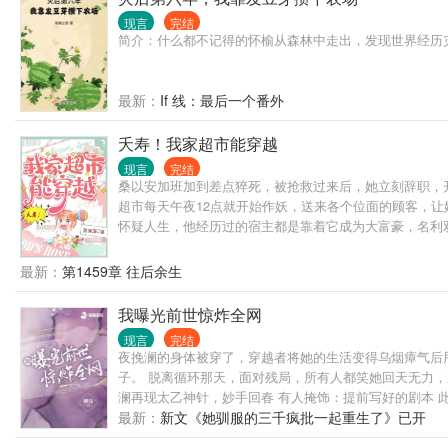
现言
完结
简介：什么都不记得的怀榆从森林中走出，发现世界经历
最新：
If 线：最后一个番外
夭寿！我家超市能穿越
现言
完结
桑以安加班加到差点猝死，被抢救过来后，她立刻辞职，
超市每天午夜12点就开始作妖，送来各个位面的顾客，让
怀疑人生，他经历过的宿主都是靠着它成为大富豪，名利
最新：
第1459章 往后余生
我曝光前世惊炸全网
现言
完结
夜挽澜的身体被穿了，穿越者将她的生活变得乌烟瘴气后
子。 脱离循环那天，面对残局，所有人都笑她回天无力，
澜再现太乙神针，妙手回春 有人掩饰：提前写好的剧本 
能听到古董的交谈，不经意间掌握了古今中外的八卦。 次
最新：
新文《她驯服的三千疯批一起重生了》已开
州瑰宝，终归华夏 新的时代，她是唯一的炬火 他以生命