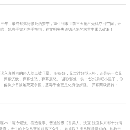
求生三年，最终却落得惨死的姜宁，重生到末世前三天抢占先机夺回空间，开
来临，她右手握刀左手撸狗，在文明丧失道德沦陷的末世中乘风破浪！
” 误入直播间的路人差点被吓晕。 好好好，见过讨好型人格，还是头一次见
。 弹幕沉默，弹幕惊恐，弹幕震怒。 谢弥邪魅一笑：“没想到吧小黑子，你
妹，偏执少爷被她死死拿捏，恶毒千金更是化身傲娇怪。 弹幕两级反转： -
升半分，她却只是站在那便令他铃声大起。 再后来，他终于承认了。 “对，
谨vs「清冷倔强、看透世事、普通阶级书香美人」沈宜 沈宜从来都十分清
傲慢，天生的上位从来罔顾脚下众生。 她原以为周从谨是特别的。他矜贵