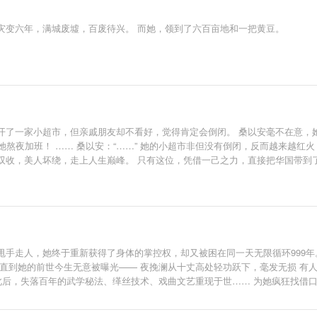
灾变六年，满城废墟，百废待兴。 而她，领到了六百亩地和一把黄豆。
开了一家小超市，但亲戚朋友却不看好，觉得肯定会倒闭。 桑以安毫不在意，
她熬夜加班！ …… 桑以安：“……” 她的小超市非但没有倒闭，反而越来越红
双收，美人坏绕，走上人生巅峰。 只有这位，凭借一己之力，直接把华国带到
甩手走人，她终于重新获得了身体的掌控权，却又被困在同一天无限循环999年
直到她的前世今生无意被曝光—— 夜挽澜从十丈高处轻功跃下，毫发无损 有人
此后，失落百年的武学秘法、缂丝技术、戏曲文艺重现于世…… 为她疯狂找借口的
日，华夏典籍天启大典问世。 隔天，国际新闻报道宁太祖宝藏被发现。 后知后
为赌，赌一个有她的神州盛世