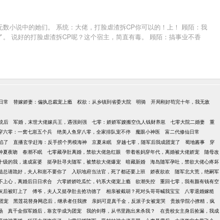
数小说中的她们。 系统：大佬，打脸虐渣拆CP你可以的！上！ 顾陌：我
。 说好的打脸虐渣拆CP呢？这个宿主，简直有毒。 顾陌：搞事业不香
日常
替嫁娇妻：偏执总裁宠上瘾
权欲：从乡镇到省委大院
明骑
开局刚好苟完十年，我无敌
统后
军婚，末世大佬嫁兵王，遇强则强
七零：娇娇军嫂搬空仇人钱财养崽
七零大院二婚妻
重
穿六零：一窝七崽五个兵
绝美人鱼穿八零，全家排队宠不停
魔眼小神医
富二代修仙日常
陷了
直播玄学赶海：反手捞个男模海神
京夏未眠
穿越七零，随军后我成团宠了
蜀地酱事
穿
仲夏夜吻
春潮不眠
七零藏孕肚离婚，禁欲大佬急红眼
带着爸妈穿年代，离婚被大佬娇宠
随母改
十级的我，速成富婆
挺孕肚寻夫随军，被禁欲大佬爆宠
暗藏新婚
海岛随军孕吐，禁欲大佬心疼坏
陆总请跪好，夫人和崽不要你了
入职地府当法官，死了都还要上班
娇夜欲欢
随军北大荒，绝嗣军
不上心，离婚后日日求合
六零娇娇吃瓜忙，钓系大佬宠上瘾
欲潮失控
重回七零，我有颜有钱有空
灰后被盯上了
傅爷，夫人又挺孕肚去抢功德了
相亲被截胡？死对头哥哥喊我宝宝
八零退婚嫁糙
团宠
黑莲花替身网恋后，继承者任我撩
亲妈可是真千金，反派子女被宠哭
贵族学院小撩精，疯
场
真千金假军婚后，靠玄学成为团宠
我的剑尊，从书里跑出来杀我？
在贵校女主身后捡漏，我成