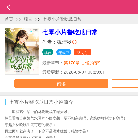
首页
>>
现言
>>
七零小片警吃瓜日常
七零小片警吃瓜日常
作者：
砚清秋
现言
连载中
72 万字
最新章节：
第176章 古怪的‘梦’
最后更新：2026-08-07 00:29:01
阅读
七零小片警吃瓜日常小说简介
即将高中毕业的林晚晚成了老大难。
林母看着自家娇气水灵的小闺女想，要不相亲去吧，这结婚总好过下乡吧！
穿越女林晚晚生无可恋的表示：
再过两年就高考了，下乡不是洪水猛兽，结婚才是！
不就是建设美丽乡村嘛，她去！