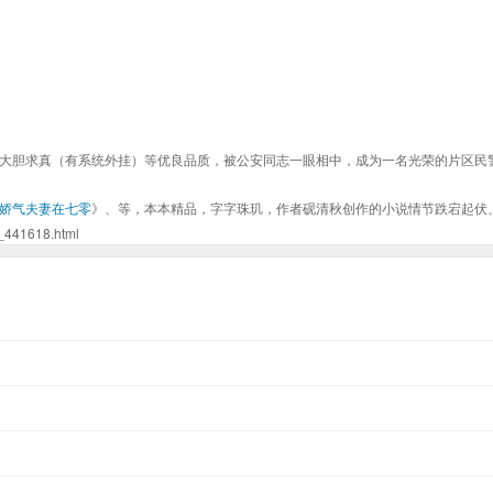
大胆求真（有系统外挂）等优良品质，被公安同志一眼相中，成为一名光荣的片区民
娇气夫妻在七零
》、等，本本精品，字字珠玑，作者砚清秋创作的小说情节跌宕起伏
1618.html