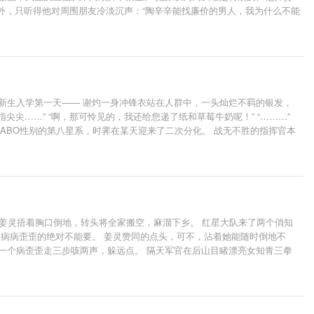
包厢外，只听得他对周围朋友冷淡沉声：“陶辛辛能找廉价的男人，我为什么不能
其他上层阶级终究还是一类人。只是他比他们会藏，他的傲慢渗在骨子里，却
心点，如换男主，那么一切批判将毫无意义。介意者误入哦
新生入学第一天—— 谢灼一身冲锋衣站在人群中，一头灿烂不羁的银发，
尖……” “啊，那可怜见的，我还给您递了纸和草莓牛奶呢！” “………”
在ABO性别的第八星系，时霁在某天迎来了二次分化。 战无不胜的指挥官本
冷禁欲美人指挥官×骚话连篇银毛狼狗
 姜灵捂着胸口倒地，转头将全家搬空，麻溜下乡。 红星大队来了两个俏知
，病病歪歪的绝对不能要。 姜灵赞同的点头，可不，沾着她能随时倒地不
一个病歪歪走三步咳两声，躲远点。 隔天军官在后山目睹漂亮女知青三拳
时候，军官妈傻眼了，对象和她想的那个不一样啊？ 姜灵笑眯眯直接改口：
景临从不在人前谈论自己妻子，不少人暗暗摇头：看来谣言石锤了。 当谢景