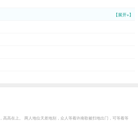
【展开+】
，高高在上。 两人地位天差地别，众人等着许南歌被扫地出门，可等着等