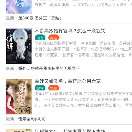
有教养，疏离却谦和...... 沈宜以为，即使两人之间
找廉价的女人？” 父亲直到临终前，依旧颓丧与费解，为
用教养伪装起来。他比他们会装，比他们......虚伪
最新：
第346章 番外三（完结）
不是高冷指挥官吗？怎么一亲就哭
现言
完结
联邦最高级别指挥官时霁，冰冷美丽，禁欲杀伐，是朵碰
出挑的让人挪不开眼： “指挥官，您还记得我吗？” “在
现场一片死寂。 指挥官一言不发，面色冰冷的睨着他。 
以为自己会由Beta分化成顶级Alpha，谁知…… 他看着
最新：
番外：您就是我血脉里的无冕之王
军嫂又娇又勇，军官老公用命宠
现言
完结
随军+空间+虐渣+爽文+知青 异能者姜灵穿成年代文里
青。 一个身娇体弱，走三步喘两下，看着就不是干活的。
起。 不等姜灵咸鱼开摆，村里最出息的军官回来了。 
打死一头野猪。 军官心噗通噗通跳的厉害：嗯，勤快精神
妈。 军官妈捂住胸口：完了，被攻陷了。 听说谢景临探
最新：
谢景梨V顾明前
临牵着一个白到发光，漂亮到叫人挪不开眼的小姑娘回来
灾后第六年，我靠发豆芽攒下农场