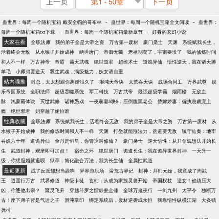
上一页
第1 - 50章
下一页
-
-
蛊世界：每周一个随机宝箱 戴安全帽的哥布林
蛊世界：每周一个随机宝箱全文阅读
蛊世界：
-
-
每周一个随机宝箱txt下载
蛊世界：每周一个随机宝箱最新章节
好看的玄幻小说
大家在看
全职法师
我的弟子全是大帝之资
万古第一废材
豪门枭士
天渊
系统赋我长生，
活着终会无敌
从水猴子开始成神
绝世唐门
帝御无疆
老祖别苟了，宇宙要没了
我的修炼时间
和人不一样
万古神帝
帝霸
霸天武魂
绝世道君
超维术士
道诡异仙
悟性逆天，我在诸天薅
羊毛
小师弟要逆天
双生武魂，满级魅力，妖女请自重
站内强推
封总，太太想跟你离婚很久了
混沌天帝诀
太荒吞天诀
战场合同工
万界武尊
娱
乐帝国系统
全职法师
超级吞噬系统
军工科技
万古武帝
最强超级学霸
烟雨楼
无敌血
脉
鸿蒙霸体诀
灭世武修
诸神愚戏
一夜萌妻5块5：压倒腹黑老公
替嫁娇妻：偏执总裁宠上
瘾
绝世邪君
姐穿越了姐怕谁
经典收藏
全职法师
系统赋我长生，活着终会无敌
我的弟子全是大帝之资
万古第一废材
从
水猴子开始成神
我的修炼时间和人不一样
天渊
打坐就能涨法力，贫道要无敌
镇守仙秦：地牢
吞妖六十年
道诡异仙
金丹是恒星，你管这叫修仙？
豪门枭士
逆天悟性：从开创观想法开始长
生
武道封神，观摩即可加点！
宿命之环
绝世唐门
诡道长生：我在诡异世界封神
一天升一
级，你想退婚就退呗
狱卒：简化融合万法，我为长生仙
全属性武道
最近更新
成了反派却想当舔狗
异界游乐场
蛮荒古界记
封神：拜师元始，我竟成了周武
王
逍遥行万古
武界修道
神级卡徒
玄幻：从成为家族灵兽开始
帝国权杖
逆女！他镇压大
凶，你逐他出宗？
聚灵飞升
穿越斗罗之擂鼓瓮金锤
全球万鬼夜行
一剑九州
太平令
独断万
古！座下弟子皆是气运之子
混沌掌印
绑定系统后，废材逆袭成永恒
我靠悟性纵横江湖
大炎镇
抚司