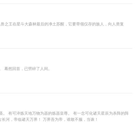
魂兽之王在星斗大森林最后的净土苏醒，它要带领仅存的族人，向人类复
。 蓦然回首，已劈碎了人间。
圣。 有可淬炼天地万物为器的炼器皇尊。 有一念可化诸天星辰为杀阵的阵
古长河，帝临诸天万界！ 万界吾为帝，谁敢不服，当诛！