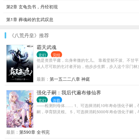
第2章 玄龟负书，丹经初现
第1章 葬魂岭的玄武叹息
《八荒丹皇》推荐
霸天武魂
玄幻
完结
他是资质平庸，出身卑微的乞儿。 靠着坚韧不拔、不甘
从人尽可欺的乞讨者开始，他步步生辉，步入这个宗门林
最新：
第一五二二八章 神庭
强化子嗣：我后代遍布修仙界
玄幻
连载
——检测到母体…… 1、可选择消耗10年寿命强化子嗣，孕
嗣，孕育阴灵根。 5，可选择消耗5000年寿命强化子嗣，
最新：
第590章 全书完