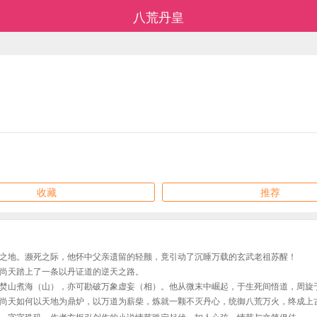
八荒丹皇
收藏
推荐
之地。濒死之际，他怀中父亲遗留的轻颤，竟引动了沉睡万载的玄武老祖苏醒！
尚天踏上了一条以丹证道的逆天之路。
焚山煮海（山），亦可勘破万象虚妄（相）。他从微末中崛起，于生死间悟道，周旋
尚天如何以天地为鼎炉，以万道为薪柴，炼就一颗不灭丹心，统御八荒万火，终成上
，字字珠玑，作者玄枢引创作的小说情节跌宕起伏、扣人心弦，情节与文笔俱佳。