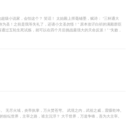
超级小说家，会怕这个？ 笑话！ 太始殿上挥毫铺墨，赋诗： “三杯通大
尊称为圣！之前是我等失礼了，还请小文圣勿怪！” 原本攻讦白祈的满殿群臣
再通过五轮生死试炼，就可以在四个月后挑战最强大的天命反派！” “失败，
、炽天使米迦勒、堕落之王路西法、泰坦地母……，这个世界似乎还存在着许许多多
。 无尽火域，炎帝执掌，万火焚苍穹。 武境之内，武祖之威，震慑乾坤。
绝伦的纷纭世界，主宰之路，谁主沉浮？ 大千世界，万道争锋，吾为大主宰。