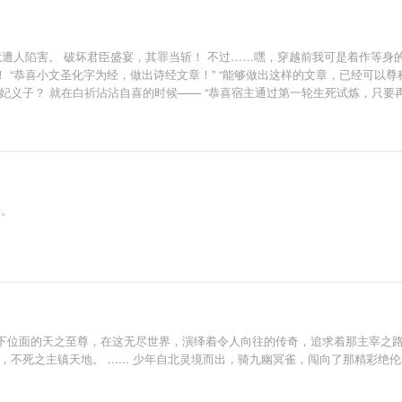
就遭人陷害。 破坏君臣盛宴，其罪当斩！ 不过……嘿，穿越前我可是着作等身的
！ “恭喜小文圣化字为经，做出诗经文章！” “能够做出这样的文章，已经可以
妃义子？ 就在白祈沾沾自喜的时候—— “恭喜宿主通过第一轮生死试炼，只要
？ 10000级？ 这真的不是要弄死我吗？ 我才1级啊！ 克苏鲁、女娲、妲己
得你们五体投地，心悦诚服！” 带着天书，且看我玩转异世界！
降。
下位面的天之至尊，在这无尽世界，演绎着令人向往的传奇，追求着那主宰之路
不死之主镇天地。 ...... 少年自北灵境而出，骑九幽冥雀，闯向了那精彩