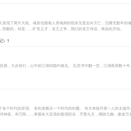
又发现了两片大陆。魂兽也随着人类魂师的猎杀无度走向灭亡，沉睡无数年的
，苏醒的，却是……旷世之才，龙王之争，我们的龙王传说，将由此开始。
记）1
挂酒，大步前行，心中的江湖却隐约难见。 乱世书中翻一页，江湖夜雨数十年
各个时代的至强。 有剑道横压一个时代的剑魔。 有古来炼丹第一人的太墟丹
，淬神器，布万阵……掌握各大至强的最强职业，手擎九天，脚踏九幽，傲凌万