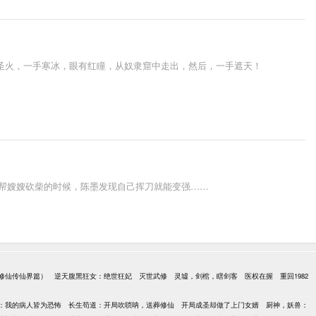
一手圣火，一手寒冰，眼有红瞳，从奴隶窟中走出，然后，一手遮天！
在帮嫂嫂砍柴的时候，陈墨发现自己挥刀就能变强……
修仙传仙界篇）
逆天腹黑狂女：绝世狂妃
灭世武修
灵墟，剑棺，瞎剑客
医权在握
重回1982
：我的病人皆为恐怖
长生苟道：开局吹唢呐，送葬修仙
开局成圣却做了上门女婿
厨神，妖兽：