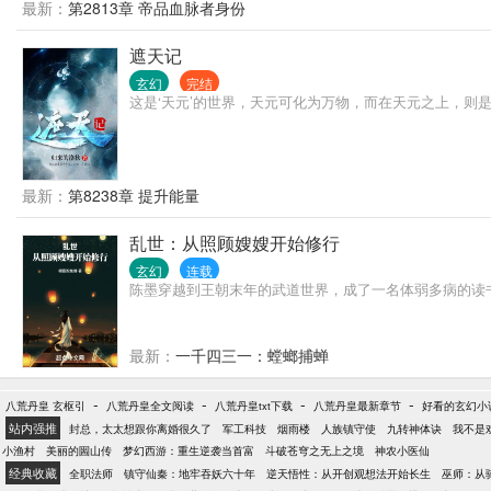
最新：
第2813章 帝品血脉者身份
遮天记
玄幻
完结
这是‘天元’的世界，天元可化为万物，而在天元之上，则
最新：
第8238章 提升能量
乱世：从照顾嫂嫂开始修行
玄幻
连载
陈墨穿越到王朝末年的武道世界，成了一名体弱多病的读
最新：
一千四三一：螳螂捕蝉
-
-
-
-
八荒丹皇 玄枢引
八荒丹皇全文阅读
八荒丹皇txt下载
八荒丹皇最新章节
好看的玄幻小
站内强推
封总，太太想跟你离婚很久了
军工科技
烟雨楼
人族镇守使
九转神体诀
我不是
小渔村
美丽的圌山传
梦幻西游：重生逆袭当首富
斗破苍穹之无上之境
神农小医仙
经典收藏
全职法师
镇守仙秦：地牢吞妖六十年
逆天悟性：从开创观想法开始长生
巫师：从