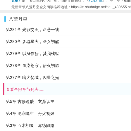
最新章节八荒丹皇全文阅读推荐地址：https://m.shuhaige.net/shu_439655.ht
八荒丹皇
第281章 光影交织，命悬一线
第280章 废墟星火，圣女初醒
第279章 以身作薪，焚我残躯
第278章 血染苍穹，薪火初燃
第277章 喑火焚城，囚星之光
查看全部章节列表......
第5章 古修遗骸，玄鼎认主
第4章 绝涧逢生，丹火初燃
第3章 五术初显，赤练阻路