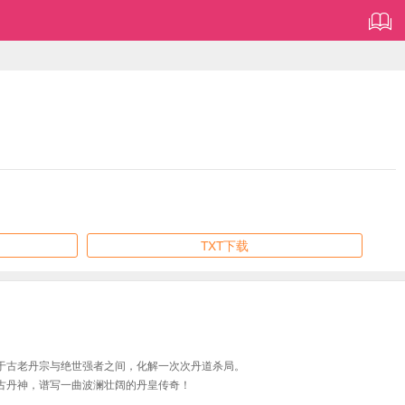
TXT下载
于古老丹宗与绝世强者之间，化解一次次丹道杀局。
古丹神，谱写一曲波澜壮阔的丹皇传奇！