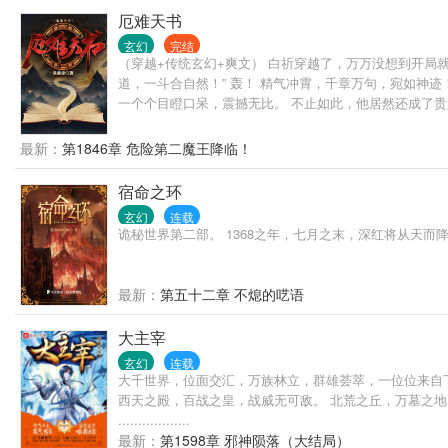
厄难天书
玄幻
完结
（穿越+传统玄幻+爽文） 白祈穿越了，万万没想到开局
道，一斗合自然！” 轰！ 精气冲霄，千章万句，宛如神迹
一个个目瞪口呆，震撼无比。 不止如此，他居然还成了贵
即死！” …… 啊！ 四个月后打最终BOSS？天命反派
神明和大人物的痕迹。 白祈：“不管你们是谁，我都要打
最新：
第1846章 危险第二魔王降临！
宿命之环
玄幻
连载
诡秘世界第二部。 1368之年，七月之末，深红将从天而
最新：
第五十二章 不熄的呓语
大主宰
玄幻
连载
大千世界，位面交汇，万族林立，群雄荟萃，一位位来自
西天之殿，百战之皇，战威无可敌。 北荒之丘，万墓之地，
..................
最新：
第1598章 邪神陨落（大结局）