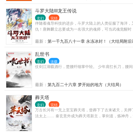
斗罗大陆III龙王传说
玄幻
完结
伴随着魂导科技的进步，斗罗大陆上的人类征服了海洋，
仇！唐舞麟立志要成为一名强大的魂师，可当武魂觉醒时
最新：
第一千九百八十一章 永冻冰封！（大结局附后
乱世书
玄幻
连载
仗剑江湖载酒行，楚腰纤细掌中轻。 少年肩扛长刀，腰间
最新：
第九百二十六章 梦开始的地方（大结局）
葬天塔
玄幻
完结
万古长河有一无上至宝葬天塔，曾葬下了古来诸天，关押了
法太上…… 秦玄意外成为葬天塔新主，掌剑道，炼神丹