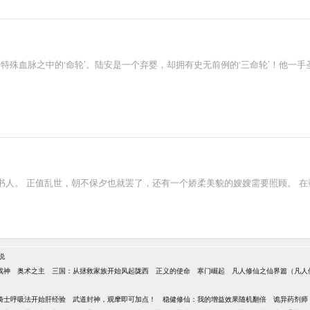
是特殊血脉之中的‘命轮’。陆安是一个弃婴，却拥有史无前例的‘三命轮’！他
书人。 正值乱世，朝不保夕也就罢了，还有一个娇柔美貌的嫂嫂需要照顾。 
说
戏神
奥术之主
三国：从拯救家族开始风起陇西
正义的使命
寒门崛起
凡人修仙之仙界篇（凡人
骑士呼吸法开始肝经验
武道封神，观摩即可加点！
稳健修仙：我的增益效果随机翻倍
诡异药剂师