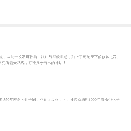
武魂，从此一发不可收拾，犹如彗星般崛起，踏上了霸绝天下的修炼之路。
要凭借霸天武魂，打造属于自己的神话！
250年寿命强化子嗣，孕育天灵根， 4，可选择消耗1000年寿命强化子