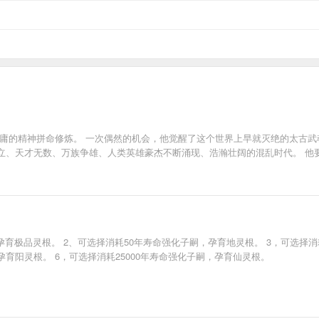
平庸的精神拼命修炼。 一次偶然的机会，他觉醒了这个世界上早就灭绝的太古
立、天才无数、万族争雄、人类英雄豪杰不断涌现、浩瀚壮阔的混乱时代。 他
育极品灵根。 2、可选择消耗50年寿命强化子嗣，孕育地灵根。 3，可选择消耗
孕育阳灵根。 6，可选择消耗25000年寿命强化子嗣，孕育仙灵根。