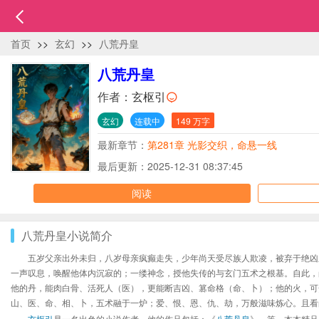
首页
>>
玄幻
>>
八荒丹皇
八荒丹皇
作者：
玄枢引
玄幻
连载中
149 万字
最新章节：
第281章 光影交织，命悬一线
最后更新：2025-12-31 08:37:45
阅读
八荒丹皇小说简介
五岁父亲出外未归，八岁母亲疯癫走失，少年尚天受尽族人欺凌，被弃于绝凶
一声叹息，唤醒他体内沉寂的；一缕神念，授他失传的与玄门五术之根基。自此，
他的丹，能肉白骨、活死人（医），更能断吉凶、篡命格（命、卜）；他的火，可
山、医、命、相、卜，五术融于一炉；爱、恨、恩、仇、劫，万般滋味炼心。且看
玄枢引
是一名出色的小说作者，他的作品包括：《
八荒丹皇
》、等，本本精品