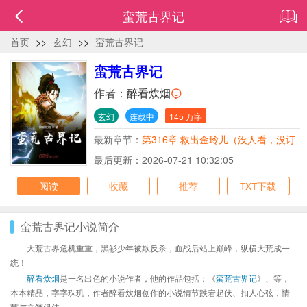
蛮荒古界记
首页
>>
玄幻
>>
蛮荒古界记
蛮荒古界记
作者：
醉看炊烟
玄幻
连载中
145 万字
最新章节：
第316章 救出金玲儿（没人看，没订
阅，不写了！））
最后更新：2026-07-21 10:32:05
阅读
收藏
推荐
TXT下载
蛮荒古界记小说简介
大荒古界危机重重，黑衫少年被欺反杀，血战后站上巅峰，纵横大荒成一
统！
醉看炊烟
是一名出色的小说作者，他的作品包括：《
蛮荒古界记
》、等，
本本精品，字字珠玑，作者醉看炊烟创作的小说情节跌宕起伏、扣人心弦，情
节与文笔俱佳。