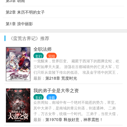
第3章 胡闹
第2章 来历不明的女子
第1章 浪中丽影
《蛮荒古界记》推荐
全职法师
玄幻
完结
一觉醒来，世界巨变。 藏匿于西湖下的图腾玄蛇，屹
立时如摩天大厦。 游荡在古都城墙外的亡灵大军，它
们只听从皇陵下传出的低语。 埃及金字塔中的冥王，
它和它的部众始终觊觎着东方大地！ 伦敦有着伟大的
最新：
第218章 荒度时光
驯龙世家。 希腊帕特农圣山上，有神女祈福。 威尼斯
被誉为水系魔法之都。 奈斯卡巨画从沉睡中苏醒。 贺
我的弟子全是大帝之资
兰山风与雨侵蚀出的岩纹，组成一只眼，山脊是眶，
玄幻
连载
数万年来凝视着上苍。
众所周知，南域中有一个绝对不能惹的势力，草堂。
其中大弟子，是南域的青云剑圣，剑道通神。 二弟
子，万古女帝，统领一个时代。 三弟子，当世大儒，
文曲星下凡。 四弟子，魔神转世，镇压九幽。 ……
最新：
第1970章 释放好意，神界震怒！
陆长生：我？我没什么了不起的，就是他们的师尊罢