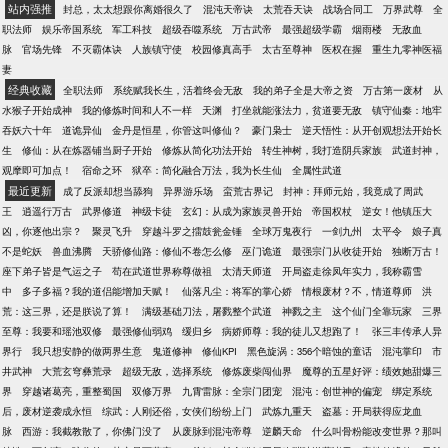
站内强推
封总，太太想跟你离婚很久了
混沌天帝诀
太荒吞天诀
战场合同工
万界武尊
全
职法师
娱乐帝国系统
军工科技
超级吞噬系统
万古武帝
最强超级学霸
烟雨楼
无敌血
脉
官场先锋
不灭霸体诀
人族镇守使
校园修真高手
太古至尊神
医权在握
重生九零神医福
妻
经典收藏
全职法师
系统赋我长生，活着终会无敌
我的弟子全是大帝之资
万古第一废材
从
水猴子开始成神
我的修炼时间和人不一样
天渊
打坐就能涨法力，贫道要无敌
镇守仙秦：地牢
吞妖六十年
道诡异仙
金丹是恒星，你管这叫修仙？
豪门枭士
逆天悟性：从开创观想法开始长
生
修仙：从在炼器铺当厨子开始
修炼从简化功法开始
转生神树，我打造阴兵家族
武道封神，
观摩即可加点！
宿命之环
狱卒：简化融合万法，我为长生仙
全属性武道
最近更新
成了反派却想当舔狗
异界游乐场
蛮荒古界记
封神：拜师元始，我竟成了周武
王
逍遥行万古
武界修道
神级卡徒
玄幻：从成为家族灵兽开始
帝国权杖
逆女！他镇压大
凶，你逐他出宗？
聚灵飞升
穿越斗罗之擂鼓瓮金锤
全球万鬼夜行
一剑九州
太平令
娘子真
不是蛇妖
兽血沸腾
天骄修仙路：修仙不卷怎么修
巫门诡道
最强宗门从收徒开始
独断万古！
座下弟子皆是气运之子
苟在武道世界称尊做祖
太清天师道
开局盗走徐凤年实力，我称霸雪
中
多子多福？我的道侣能增加天赋！
仙落凡尘：将军的掌心娇
情根废材？不，情道尊师
洪
荒：这三界，还是朕说了算！
满级基础刀法，屠戮整个武道
神戮之主
这个仙门全靠玩家
三界
至尊：我要和瑶池双修
最强修仙弱鸡
缓归乡
病娇师尊：我的徒儿又想跑了！
张三丰传承人异
界行
我只想安静的做两界生意
鬼道修神
修仙KPI
黑色旋涡：356个暗蚀的童话
混沌掌印
市
井武神
大荒玄穹彝荒录
超级无敌，选择系统
修炼废柴闯仙界
魔尊的五星好评：绩效她甜爆三
界
穿越诸葛亮，重整蜀国
双修万界
九霄雷脉：全宗门团宠
混沌：创世神的偏宠
绑定系统
后，废材逆袭成永恒
综武：人刚还俗，女侠们纷纷上门
武炼九重天
盗墓：开局获得应龙血
脉
西游：我截教散了，你佛门没了
从废脉到混沌帝尊
逆麟天命
什么叫骨粉能改变世界？那叫