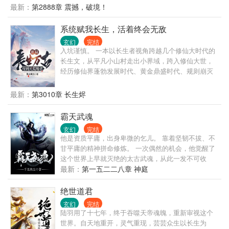
你两个选择：一，娶我;二......” 天渊内生活着一个红裙
最新：
第2888章 震撼，破境！
姑娘，眸若星辰，声音轻柔。 “我选择二。” 没等红裙
姑娘说完话，陈青源毅然决然的做出了选择。 （主角
系统赋我长生，活着终会无敌
腹黑+无系统+幽默+传统玄幻+简介无力，请看正文）
玄幻
完结
入坑谨慎。 一本以长生者视角跨越几个修仙大时代的
长生文，从平凡小山村走出小界域，跨入修仙大世，
经历修仙界蓬勃发展时代、黄金鼎盛时代、规则崩灭
时代，黑暗大动乱时代，万灵皆寂时代…… 陈浔穿越
到浩瀚无垠的修仙界，觉醒长生系统，竟然还送了一
最新：
第3010章 长生烬
头长生灵兽为伴。 我陈浔对打打杀杀没有兴趣，也不
想招惹任何人，只想带着老牛看遍世间繁华。 一个不
霸天武魂
经意，他露出了腰间的三把开山斧，又一个不经意，
玄幻
完结
露出了那十六块腹肌。 他缓缓戴上了悍匪头套，露出
他是资质平庸，出身卑微的乞儿。 靠着坚韧不拔、不
阴沉微笑：“我陈浔和老牛最讲道理。” 整个诸天万界
甘平庸的精神拼命修炼。 一次偶然的机会，他觉醒了
颤抖了，他套……套上了。 一个炼气期的火球术突然
这个世界上早就灭绝的太古武魂，从此一发不可收
被激发，像是被加成了数千上万倍，无尽业火燃尽天
拾，犹如彗星般崛起，踏上了霸绝天下的修炼之路。
最新：
第一五二二八章 神庭
穹，万灵寂灭…… “阁下虽然很强，但还不足以让我用
从人尽可欺的乞讨者开始，他步步生辉，步入这个宗
出第三把开山斧。” —尼古拉斯悍匪，陈浔。
门林立、天才无数、万族争雄、人类英雄豪杰不断涌
绝世道君
现、浩瀚壮阔的混乱时代。 他要凭借霸天武魂，打造
玄幻
完结
属于自己的神话！
陆羽用了十七年，终于吞噬天帝魂魄，重新审视这个
世界。自天地重开，灵气重现，芸芸众生以长生为