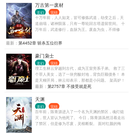
了。
万古第一废材
玄幻
完结
十万年前，人人如龙，皆可修炼武道，劫变之后，天
道崩塌，诸神陨落，只有一尊轮回古塔遗留世间。 十
万年后，武道修行，血脉为王。废血为虫，不得修
炼，神血为龙，翱翔九天。 一个废品血脉的少年，偶
得无名宝塔，穿越到这个玄幻异世界，以废品血脉踏
最新：
第4452章 斩杀五位衍界
上了逆天修炼之途。
豪门枭士
玄幻
完结
理工生林云穿越到古代，成为王室旁系子弟。 救了三
个罪人美女，选了一块穷酸封地，背负巨额债务！ 本
是天糊开局，林云却表示，那都是小问题。 架高炉！
开始炼钢！！！ 今天本穿越者就要让你们这些土着知
最新：
第2757章 不接受就是死
道，钢铁，到底是怎样炼成的！
天渊
玄幻
完结
百年前，陈青源进入了一个名为天渊的禁区，魂灯熄
灭，世人皆认为他死了。 今日，陈青源虽然活着走出
了禁区，但是修为尽废，灵根断裂。 面对红颜的悔
婚，各宗的欺压，陈青源该如何是好？ “陈青源，我给