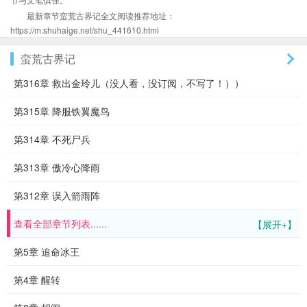
最新章节蛮荒古界记全文阅读推荐地址：
https://m.shuhaige.net/shu_441610.html
蛮荒古界记
第316章 救出金玲儿（没人看，没订阅，不写了！））
第315章 降服铁翼魔鸟
第314章 不死尸兵
第313章 傲冷心降雨
第312章 误入箭雨阵
查看全部章节列表......
【展开+】
第5章 追命冰王
第4章 醒转