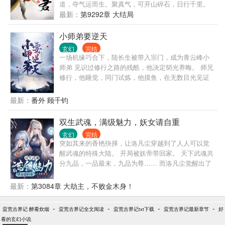
道，夺气运而生。聚真气，可开山碎石，日行千里。
练法术，可呼风唤雨，腾云驾雾。虎啸山林，龙游浅
最新：
第9292章 大结局
水。这一世，问鼎苍穹，猛虎下山，龙飞九天！
小师弟要逆天
玄幻
完结
一场机缘巧合下，陆长生被带入宗门，成为青云峰小
师弟 见识过修行之路的残酷，他决定韬光养晦。 师兄
修行，他睡觉，同门试炼，他摸鱼，在无数目光见证
下，十年如一日从不懈怠，一直在做一个安静的老
六。 直到有一天，他们突然发现自己的小师弟很逆
最新：
番外 顾千钧
天！
双生武魂，满级魅力，妖女请自重
玄幻
完结
突如其来的香艳抉择，让洛凡尘穿越到了人人可以觉
醒武魂的特殊大陆。 开局被妖帝带回家。 天下武魂共
分九品，一品最末，九品为尊…… 而洛凡尘觉醒出了
世上前所未有的两大神秘武魂，可以无限吞噬进化。
八品，九品？ 抱歉，那只是凡人的极限…… 本书又
最新：
第3084章 大劫主，不败金木身！
名： 当撩术惊人的一代情感大师，突然拥有了满级外
挂，会有多恐怖…… 双生武魂? 顶级气运? 逆天悟性?
-
-
-
-
蛮荒古界记 醉看炊烟
蛮荒古界记全文阅读
蛮荒古界记txt下载
蛮荒古界记最新章节
好
仙姿玉骨? 满级魅力?
看的玄幻小说