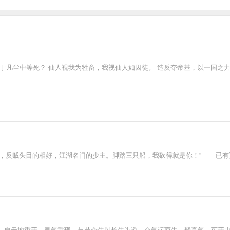
于凡尘中等死？ 仙人视我为牲畜，我视仙人如囚徒。 造反夺帝基，以一国之
臣，反贼头目的相好，江湖名门的少主。脚踏三只船，我砍得就是你！” -----
。自天地重开，灵气重现，芸芸众生以长生为道，夺气运而生。聚真气，可开