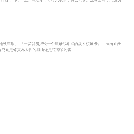
车厢』 『一发就能摧毁一个航母战斗群的战术核显卡』... 当许山出
究竟是修真界人性的扭曲还是道德的沦丧...