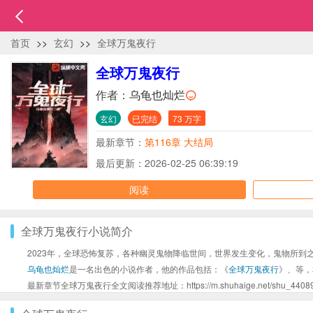
首页
>>
玄幻
>>
全球万鬼夜行
全球万鬼夜行
作者：
乌龟也灿烂
玄幻
已完结
73 万字
最新章节：
第116章 大结局
最后更新：2026-02-25 06:39:19
阅读
全球万鬼夜行小说简介
2023年，全球恐怖复苏，各种幽灵鬼物降临世间，世界发生变化，鬼物所
乌龟也灿烂
是一名出色的小说作者，他的作品包括：《
全球万鬼夜行
》、等，
最新章节全球万鬼夜行全文阅读推荐地址：https://m.shuhaige.net/shu_440898