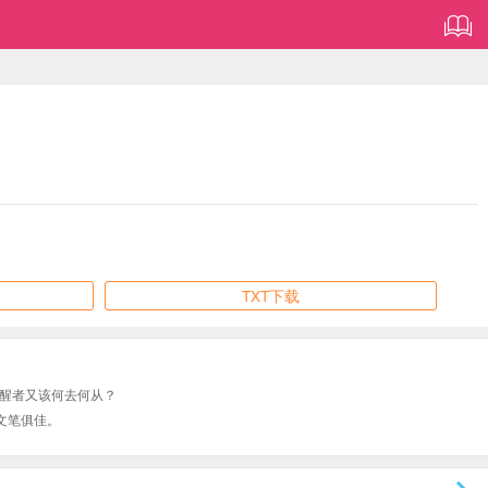
TXT下载
神醒者又该何去何从？
文笔俱佳。