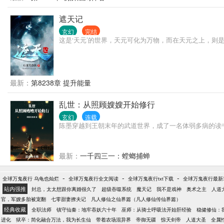
遮天记
玄幻
完结
这是‘天元’的世界，天元可化为万物，而在天元之上，则
最新：
第8238章 提升能量
乱世：从照顾嫂嫂开始修行
玄幻
连载
陈墨穿越到王朝末年的武道世界，成了一名体弱多病的读
最新：
一千四三一：螳螂捕蝉
-
-
-
全球万鬼夜行 乌龟也灿烂
全球万鬼夜行全文阅读
全球万鬼夜行txt下载
全球万鬼夜行最新
站内强推
封总，太太想跟你离婚很久了
超级吞噬系统
魔天记
我不是戏神
奥术之主
人道
官，军嫂多胎被宠翻
七零甜妻撩夫记
凡人修仙之仙界篇（凡人修仙传仙界篇）
经典收藏
全职法师
镇守仙秦：地牢吞妖六十年
巫师：从骑士呼吸法开始肝经验
稳健修仙：
进化
狱卒：简化融合万法，我为长生仙
带着农场混异界
帝御无疆
惊天剑帝
人道大圣
全属