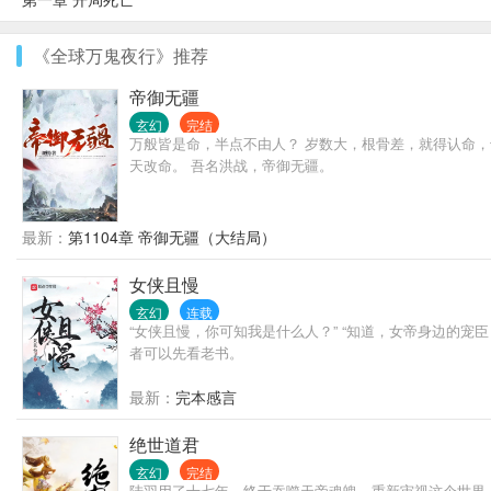
《全球万鬼夜行》推荐
帝御无疆
玄幻
完结
万般皆是命，半点不由人？ 岁数大，根骨差，就得认命，
天改命。 吾名洪战，帝御无疆。
最新：
第1104章 帝御无疆（大结局）
女侠且慢
玄幻
连载
“女侠且慢，你可知我是什么人？” “知道，女帝身边的宠
者可以先看老书。
最新：
完本感言
绝世道君
玄幻
完结
陆羽用了十七年，终于吞噬天帝魂魄，重新审视这个世界