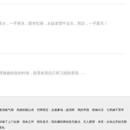
一手圣火，一手寒冰，眼有红瞳，从奴隶窟中走出，然后，一手遮天！
在帮嫂嫂砍柴的时候，陈墨发现自己挥刀就能变强……
最强炼气期
美丽的圌山传
空降萌宝：总裁爹地，超强势
我的帝国
怪物出没
七零嫁不育军
却做了上门女婿
宿命之环
悟性逆天：我在藏经阁创造无敌法
天人图谱
末世：从加点开始无限
进化