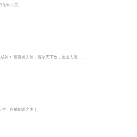
扫九天八荒。
成神！ 醉卧美人膝，醒杀天下敌，盖世人屠……
天骄，终成剑道之主！