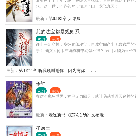
水。这一世，问鼎苍穹，猛虎下山，龙飞九天！
最新：
第9292章 大结局
我的法宝都是规则系
玄幻
完结
许山一朝穿越，身怀青印秘宝，自成空间产出无数诡异的法
手！ 仙女为何卡在洗衣机中动弹不得？ 宗门天骄为何坐
最新：
第1274章 听我说谢谢你，因为有你．．．．
杀神
玄幻
完结
在这个疯狂世界，神已无力回天，就让我踏着漫天诸神的
最新：
老逆新书《炼狱之劫》发布啦！
星辰王
玄幻
完结