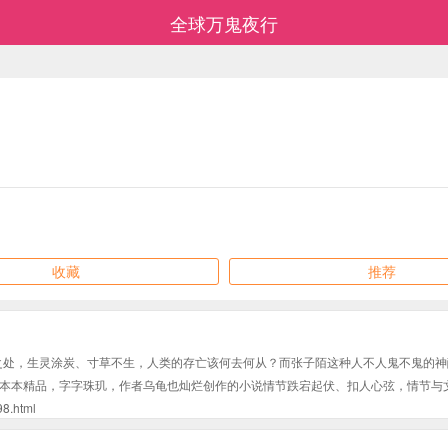
全球万鬼夜行
收藏
推荐
到之处，生灵涂炭、寸草不生，人类的存亡该何去何从？而张子陌这种人不人鬼不鬼的
本本精品，字字珠玑，作者乌龟也灿烂创作的小说情节跌宕起伏、扣人心弦，情节与
.html