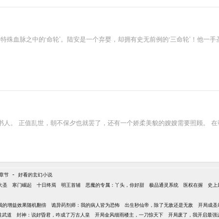
是特殊血脉之中的‘命轮’。陆安是一个弃婴，却拥有史无前例的‘三命轮’！他
书人。 正值乱世，朝不保夕也就罢了，还有一个娇柔美貌的嫂嫂需要照顾。 
-
章节
好看的玄幻小说
大圣
寒门崛起
十日终焉
明王首辅
恶魔的专属：丫头，你好甜
极品通灵系统
医权在握
史上
我的增益效果随机翻倍
诡异药剂师：我的病人皆为恐怖
出生秒仙帝，除了无敌还是无敌
开局成圣
性武道
封神：说好昏君，咋成了万古人皇
开局金风细雨楼主，一刀惊天下
开局废了，我开启最强