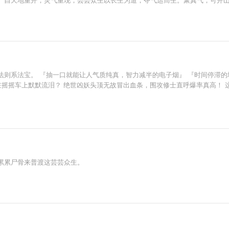
则系法宝。 『抽一口就能让人气质纯真，智力减半的电子烟』 『时间停滞的地铁
在摇摇车上默默流泪？ 绝世凶妖头顶无故冒出血条，围攻修士直呼爆率真高！ 这
累累尸骨来普渡这芸芸众生。