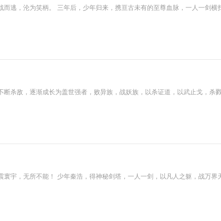
战而逃，沦为笑柄。 三年后，少年归来，携亘古未有的至尊血脉，一人一剑横
不断杀敌，逐渐成长为盖世强者，败异族，战妖族，以杀证道，以武止戈，杀戮
震寰宇，无所不能！ 少年秦浩，得神秘剑塔，一人一剑，以凡人之躯，战万界