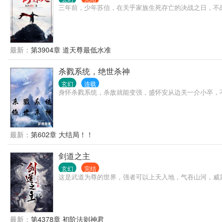
三年前，少年苏信，在关乎家族生死存亡的决战之日，不
最新：
第3904章 道天尊最低水准
杀戮系统，绝世杀神
玄幻
连载
身怀杀戮系统，杀敌就能变强，盛怀安从边关一介小卒，
最新：
第602章 大结局！！
剑道之主
玄幻
完结
这是武道为尊的世界，强者可以上天入地，气吞山河，威
最新：
第4378章 初阶法则神君