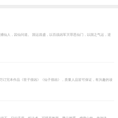
力捕仙人，囚仙问道。 国运昌盛，以百战凶军灭罪恶仙门，以国之气运，逆
 已有万订完本作品《世子很凶》《仙子很凶》，质量人品皆可保证，有兴趣的读
山碎石，日行千里。练法术，可呼风唤雨，腾云驾雾。虎啸山林，龙游浅