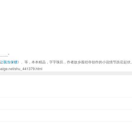
...”
让我当保镖
》、等，本本精品，字字珠玑，作者故乡孤铠夺创作的小说情节跌宕起伏
et/shu_441379.html