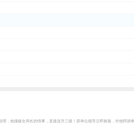
助理，他撞破女局长的情事，直接连升三级！原单位领导立即换脸，对他阿谀