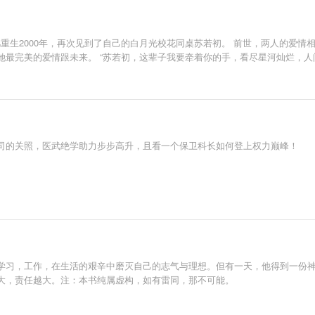
凡重生2000年，再次见到了自己的白月光校花同桌苏若初。 前世，两人的爱
最完美的爱情跟未来。 “苏若初，这辈子我要牵着你的手，看尽星河灿烂，人
司的关照，医武绝学助力步步高升，且看一个保卫科长如何登上权力巅峰！
学习，工作，在生活的艰辛中磨灭自己的志气与理想。但有一天，他得到一份
大，责任越大。注：本书纯属虚构，如有雷同，那不可能。