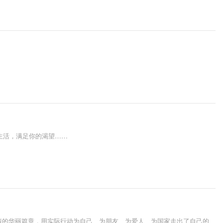
生活，满足你的渴望……
情的华丽篇章，用实际行动为自己、为朋友、为爱人、为国家走出了自己的