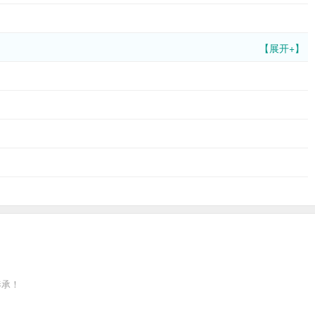
【展开+】
奉承！