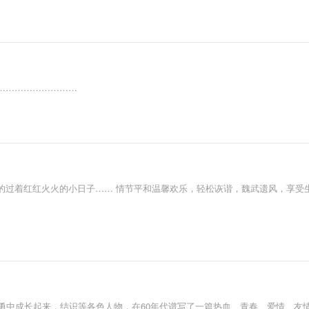
………………………
的过着红红火火的小日子…… 情节平和温馨欢乐，轻松诙谐，魏武遗风，享受
斗勇中成长起来，结识等各色人物，在60年代谱写了一篇热血、青春、爱情、友