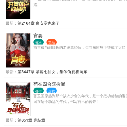
路。
最新：
第2164章 良安堂也来了
官妻
都市
完结
前世被当副镇长的老婆离婚后，崔向东愤怒下铸成了大错
最新：
第3447章 慕容七仙女，集体仇视崔向东
苟在四合院捡漏
都市
连载
张卫国穿越到那个缺衣少食的年代，是一个战功赫赫的退
国在这个动乱的年代，书写自己的传奇！
最新：
第651章 完结章