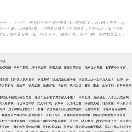
人的一生。 上一世，被抱错的那个孩子发现自己被抱错了，因为处于灾年，忍
是一个设计出来的场景。 他的养父母为了将他送走，苦心孤诣，做了很多
物资，搬空养父母一家，报名下乡。 缺衣少食：基地市内，食物数量庞大，
饭碗：只要能给口吃的，岗位随便选。 厂长：给口吃的，搞定订单，我给你
扔了，给狗吃，都不给你。 都重生了，谁还当舔狗？有多远滚多远。
小说
医权在握
哥哥们都是天才唯我废柴
黑暗无限
穿越妻荣夫贵：绝嗣世子养崽
七零嫁不育军官，
四合院：我不要人我只要命
权贵巅峰：我居然是世家子弟
四合院之这一次肆意人生！
赶海：开
澎湃的岁月
重生96：权力之巅
医路官途
四合院：我只想当，看客
重生：全系专利，斩断欧美科
那就捡个校花回家当老婆
悔婚？反手娶了资本家大小姐！
八零赶海：鱼虾成山，九个女儿吃香喝
英人形的我，你让我当保镖
交叉平行线
灵事录
以法律之名
我省府大秘，问鼎京圈
军火贩子什
先锋：这个律师正的发邪！
官梯：从选调生开始问鼎权力巅峰
让你办军校，你佣兵百万震慑鹰
顶我仕途？我转投纪委你慌啥！
带娃上综艺，孩她妈杨蜜求我收敛
独自在异能世界中闯荡升
从村支书到仕途巅峰
规则怪谈：但我养的是邪神啊
重生64，猎人出身，妻女被我宠上天
充值系统
重生1961：我的签到系统能种田
医仙纵横花都
重回62，我为国铸剑薅哭鹰酱
高武：我以剑道证长