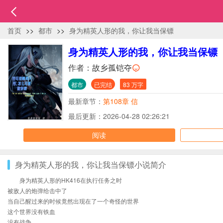
首页
>>
都市
>>
身为精英人形的我，你让我当保镖
身为精英人形的我，你让我当保镖
作者：
故乡孤铠夺
都市
已完结
83 万字
最新章节：
第108章 信
最后更新：2026-04-28 02:26:21
阅读
身为精英人形的我，你让我当保镖小说简介
身为精英人形的HK416在执行任务之时
被敌人的炮弹给击中了
当自己醒过来的时候竟然出现在了一个奇怪的世界
这个世界没有铁血
没有战争