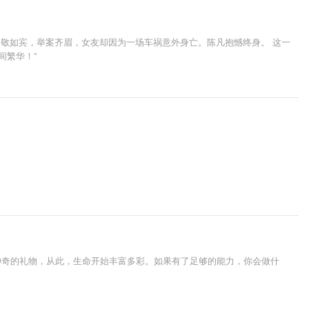
情相敬如宾，举案齐眉，女友却因为一场车祸意外身亡。陈凡抱憾终身。 这一
间繁华！”
神奇的礼物，从此，生命开始丰富多彩。如果有了足够的能力，你会做什