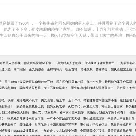
从末世穿越回了1960年，一个被抱错的同名同姓的男人身上，并且看到了这个男
。 他为了不下乡，死皮赖脸的赖在了家里。 却不知道，十六年前的抱错，不过
重生回到真公子回来的前一天，顾云阳觉醒空间天赋，带回了末世的基地，囤积
顾云阳已经大鱼大肉，实现了粮食自由，甚至还能带着全村一起度过灾年。 铁
随便你拿。 白月光：我只是想和你好好地过一辈子。 顾云阳：我的东西，我
-
-
为精英人形的我，你让我当保镖txt下载
身为精英人形的我，你让我当保镖最新章节
好看的都市
人道大圣
寒门崛起
正义的使命
王牌特种兵
明王首辅
诸神愚戏
替嫁娇妻：偏执总裁宠上瘾
始
重生1958：发家致富从南锣鼓巷开始
我在四合院里有小院
你一个交警，抢刑侦的案子合适吗
基层权利巅峰
舔狗反派只想苟，女主不按套路走！
重生80靠赶山狩猎实现财富自由
四合院：激情
去吧
快穿：短命炮灰不死了
美女总裁，请上车
五十年代：带着随身空间进城奔小康
甩我是吧？
钱全靠挂！
病娇美女总裁爱上我
我的区长老婆
火红年代：开发北大荒，种田赶山养全家
身为精
年：我五个嫂子没人照顾
重生70：猎王归来，资本家小姐求我娶
离婚后，我成为了医学传奇！
律政
婚？
张易发老师解读书籍文字版
一不小心穿越成了老天爷
重生成游戏玩家
平庸的人不拯救世界
从书里出来了
最强战神
举国飞升！十四亿魔修吓哭异界
重生85：运气好亿点，我靠赶海成首富
全球警报！SSSSS级仙尊归来
中年逆袭，女儿助我变神豪
全网嘲我模仿顶流，天后砸钱逼我退圈