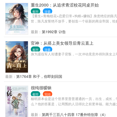
重生2000：从追求青涩校花同桌开始
都市
连载
【重生+青梅校花+恋爱日常+狗粮+赚钱】身患绝症的陈
世，陈凡发誓绝不放手，要创造一个崭新的商业帝国，给她
最新：
第1992章 讣告
官神：从搭上美女领导后青云直上
都市
连载
身为退役军人却遭妻子背叛，一次冲动竟意外得到美女上
最新：
第1764章 和子，你即刻回国
很纯很暧昧
都市
完结
杨明原本会是这个世界里普普通通的一员，出生，成长，
么？他的答案是，让周围的人活得比之前更幸福。能力越
最新：
第两千三百八十四章 17番外特别章（4）