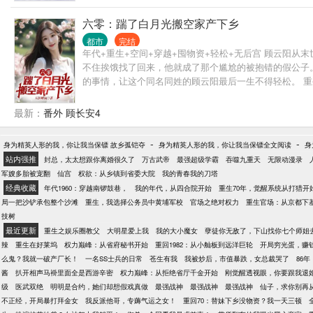
六零：踹了白月光搬空家产下乡
都市
完结
年代+重生+空间+穿越+囤物资+轻松+无后宫 顾云阳
不住挨饿找了回来，他就成了那个尴尬的被抱错的假公子
的事情，让这个同名同姓的顾云阳最后一生不得轻松。 
根本吃不完。 在别人还在忍饥挨饿，节衣缩食的时候。 
上供。 老财后代：只要给口吃的，黄金玉器，古董字画，
最新：
番外 顾长安4
-
-
身为精英人形的我，你让我当保镖 故乡孤铠夺
身为精英人形的我，你让我当保镖全文阅读
身
站内强推
封总，太太想跟你离婚很久了
万古武帝
最强超级学霸
吞噬九重天
无限动漫录
军嫂多胎被宠翻
仙宫
权欲：从乡镇到省委大院
我的青春我的刀塔
经典收藏
年代1960：穿越南锣鼓巷，
我的年代，从四合院开始
重生70年，觉醒系统从打猎开
局一把沙铲承包整个沙滩
重生，我选择公务员中黄埔军校
官场之绝对权力
重生官场：从京都下
技树
最近更新
重生之娱乐圈教父
大明星爱上我
我的大小魔女
孽徒你无敌了，下山找你七个师姐
辣
重生在好莱坞
权力巅峰：从省府秘书开始
重回1982：从小舢板到远洋巨轮
开局穷光蛋，赚
么鬼？我就一破产厂长！
一名SS士兵的日常
苍生有我
我被炒后，市值暴跌，女总裁哭了
86
酱
扒开相声马褂里面全是西游辛密
权力巅峰：从拒绝省厅千金开始
刚觉醒透视眼，你要跟我退
级
医武双绝
明明是合约，她们却想假戏真做
最强战神
最强战神
最强战神
仙子，求你别再
不正经，开局暴打拜金女
我反派他哥，专薅气运之女！
重回70：替妹下乡没物资？我一天三顿