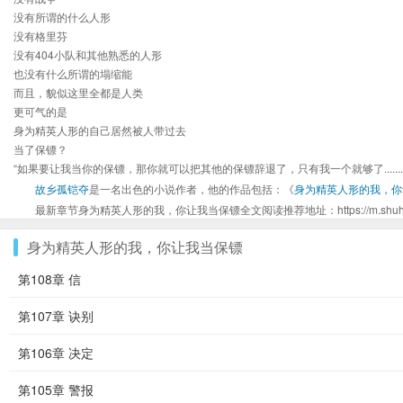
没有所谓的什么人形
没有格里芬
没有404小队和其他熟悉的人形
也没有什么所谓的塌缩能
而且，貌似这里全都是人类
更可气的是
身为精英人形的自己居然被人带过去
当了保镖？
“如果要让我当你的保镖，那你就可以把其他的保镖辞退了，只有我一个就够了.............
故乡孤铠夺
是一名出色的小说作者，他的作品包括：《
身为精英人形的我，你
最新章节身为精英人形的我，你让我当保镖全文阅读推荐地址：https://m.shuhaige.n
身为精英人形的我，你让我当保镖
第108章 信
第107章 诀别
第106章 决定
第105章 警报