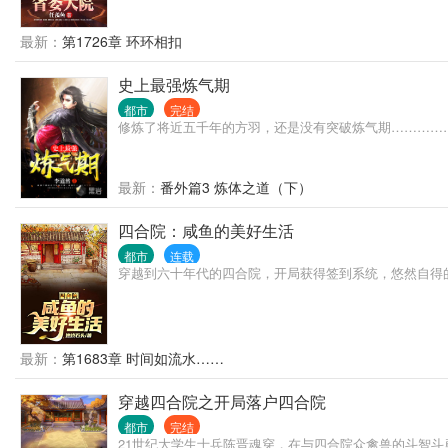
最新：
第1726章 环环相扣
史上最强炼气期
都市
完结
修炼了将近五千年的方羽，还是没有突破炼气期…………
最新：
番外篇3 炼体之道（下）
四合院：咸鱼的美好生活
都市
连载
穿越到六十年代的四合院，开局获得签到系统，悠然自得
最新：
第1683章 时间如流水……
穿越四合院之开局落户四合院
都市
完结
21世纪大学生士兵陈晋魂穿，在与四合院众禽兽的斗智