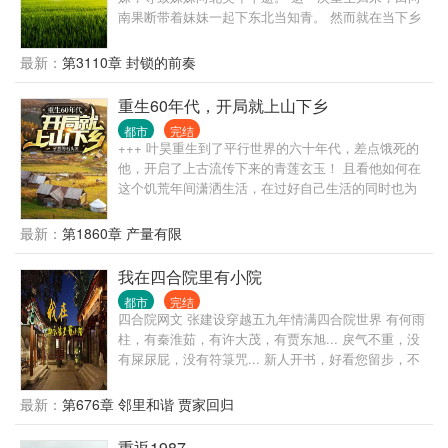
南果断带着妹妹一起下东北当知青。 然而就在当下乡
的路上，他却偶然间在一个山洞里得到了巫由传承。
去打猎，我有自制的神奇巫水，不但能养殖，各种猎
最新：
第3110章 封锁的前奏
物自己送上门。 缺钱了，培育各种药材回购给供销
社，换钱换粮换百货...... 村里的极品人渣想要找麻
重生60年代，开局就上山下乡
烦......？ 来来来！让你们见识一下MMA联盟荣誉会员
都市
完结
的含金量........！
+++ 叶昊重生到了平行世界的六十年代，差点饿死的
他，开启了上古流传下来的青莲玄玉！ 且看他如何在
这个饥荒年间潇洒生活，在过好自己生活的同时也为
这个百废待兴的国家出一份自己的力！ （想看主角独
狼，挨饿，没有人情世故，请划走，本书不适合。穿
最新：
第1860章 产量有限
越回去不是挨饿的，也不是让主角玩单机）
我在四合院里有小院
都市
完结
四合院网文 张建设穿越五九年情满四合院世界 有何雨
柱，有秦淮茹，有许大茂，有贾东旭... 戾气不重，没
有屎尿屁，没有符箓咒... 新人开书，好看您留步，不
好您别骂 我瞎写，您瞎看，谢谢！
最新：
第676章 邻里和谐 贾家回归
重返1987