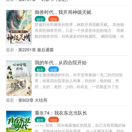
御兽时代，我开局神级天赋
都市
完结
穿越到全民御兽的世界，林默开局觉醒天赋。 其他御
兽师的御兽空间，只是一个供宠兽休息的地方。 而林
默的御兽空间，却有诸多的特殊属性。 瞬间召唤：你
召唤宠兽要画法阵？不好意思，我瞬发！ 资质提升：
宠兽等级有点低？没关系，分分钟让它变神兽。 负面
最新：
第2251章 最后通牒
状态清除：中毒了没法战斗？来来来，到御兽空间逛
一圈，出来又是一条好汉，不……好兽！ 除此之外，
我的年代，从四合院开始
还有高速成长、血脉洗礼……等等等等。 若干年后，
都市
连载
看着林默身边围绕的一众神级宠兽，所有人的世界观
重生激情燃烧的年代，许平安带着独一无二的空间世
瞬间崩塌了。 一个人带一群神兽，林默你简直不当人
界，闲看四合院里的人和事；对的对，错的错，男
啊！ 林默微微一笑：“没办法，谁让老子的背后是地球
的，女的，老的，少的...向前走，一切都是为了生
呢。”
活！
最新：
第922章 大结局
重生74：我在东北当队长
都市
完结
++++ 前世，田向南最愧疚的就是，自己没有照顾好妹
妹，导致妹妹向北英年早逝。 这一次重生归来，田向