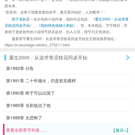
跟未来。
“苏若初，这辈子我要牵着你的手，看尽星河灿烂，人间繁华！”
痞子老妖
是一名出色的小说作者，他的作品包括：《
重生2000：从追求青
涩校花同桌开始
》、《
我的绝色倾城小师姐
》、等，本本精品，字字珠玑，作
者痞子老妖创作的小说情节跌宕起伏、扣人心弦，情节与文笔俱佳。
最新章节重生2000：从追求青涩校花同桌开始全文阅读推荐地址：
https://m.shuhaige.net/shu_275211.html
重生2000：从追求青涩校花同桌开始
第1992章 讣告
第1991章 二十年烟火，仍是初见模样
第1990章 终于可以出国了
第1989章 当初低估了他
第1988章 太恐怖了
查看全部章节列表......
【展开+】