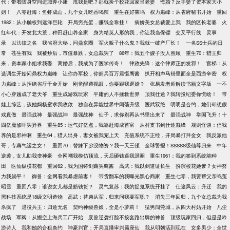
代：带着随身空间进城奔小康
甩我是吧？那就捡个校花回家当老婆
悔婚？反手娶了资本家大小
姐！
八零赶海：鱼虾成山，九个女儿吃香喝辣
重生在好莱坞
权力巅峰：从省府秘书开始
重回
1982：从小舢板到远洋巨轮
开局穷光蛋，赚钱全靠挂！
病娇美女总裁爱上我
我的区长老婆
火
红年代：开发北大荒，种田赶山养全家
身为精英人形的我，你让我当保镖
交叉平行线
灵事
录
以法律之名
我省府大秘，问鼎京圈
军火贩子什么鬼？我就一破产厂长！
一名SS士兵的日
常
苍生有我
我被炒后，市值暴跌，女总裁哭了
86年：我五个嫂子没人照顾
重生70：猎王归
来，资本家小姐求我娶
离婚后，我成为了医学传奇！
律政先锋：这个律师正的发邪！
官梯：从
选调生开始问鼎权力巅峰
让你办军校，你佣兵百万震慑鹰酱
扒开相声马褂里面全是西游辛密
权
力巅峰：从拒绝省厅千金开始
刚觉醒透视眼，你要跟我退婚？
张易发老师解读书籍文字版
一不
小心穿越成了老天爷
重生成游戏玩家
平庸的人不拯救世界
顶我仕途？我转投纪委你慌啥！
带
娃上综艺，孩她妈杨蜜求我收敛
独自在异能世界中闯荡升级
医武双绝
明明是合约，她们却想假
戏真做
最强战神
最强战神
最强战神
仙子，求你别再从书里出来了
最强战神
举国飞升！十
四亿魔修吓哭异界
重生85：运气好亿点，我靠赶海成首富
从村支书到仕途巅峰
规则怪谈：但我
养的是邪神啊
重生64，猎人出身，妻女被我宠上天
充值系统不正经，开局暴打拜金女
我反派他
哥，专薅气运之女！
重回70：替妹下乡没物资？我一天三顿
全球警报！SSSSS级仙尊归来
中年
逆袭，女儿助我变神豪
全网嘲我模仿顶流，天后砸钱逼我退圈
重生1961：我的签到系统能种
田
医仙纵横花都
重回62，我为国铸剑薅哭鹰酱
高武：我以剑道证长生
扮演校花她爹？女神努
力我躺平！
御兽：全网看我暴虐前妻！
带货翻车的我曝光黑心商家
重生七零，我要帮父亲鸣冤
昭雪
重回八零：谁说女儿都是赔钱货？
灵气复苏：我的捉鬼系统开挂了
仕途风云：升迁
我的
黑科技系统是18级文明造物
高武：替弟从军，归来问我要军职？
消失三年回归，九个女总裁为我
杀疯了
退役兵王：归途无名
契约神级兽娘，全是小萝莉！
猛男闯莞城，从四大村姑开始
凡尘
战场
军阀：从搬空上海兵工厂开始
废兽逆袭打脸不按套路出牌的神兽
顶级玩家回归，但是是吟
游诗人
我和她的合租条约
神豪判官：开局直播审判霸座仙
我从明朝活到现在
女多男少：全世