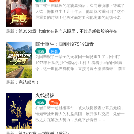
都市
完结
前世被当副镇长的老婆离婚后，崔向东愤怒下铸成了
大错，悔恨终生！几十年后，他却莫名重回到了这个
最重要的时刻！他再次面对要和他离婚的副镇长老
婆，这次，他会怎么做？
最新：
第3353章 七仙女在崔向东眼里，不过是蝼蚁般的存在
院士重生：回到1975当知青
都市
连载
为国奉献了一辈子的无双国士周扬重生了，回到了
1975年插队的那个偏远小山村！ 看着手里的回城调
令，这一世他没有犹豫，直接将调令撕得粉碎！ 前世
的他猪油蒙心，为了回城抛弃妻女，眼睁睁的看着李
幼薇母女蒙难惨死。 重活一世，周扬只想老婆孩子热
最新：
完结感言！
炕头，宠妻宠女无度！ 偶尔，顺便调教一下这个野蛮
的时代！
火线提拔
都市
完结
乔岩目睹一起跳楼事件，被火线提拔查办幕后元凶，
谁知牵扯出庞大的利益集团，展开激烈交战，凭借一
己之力瓦解强大势力，从此平步青云……
最新：
第2701章 一封家书（后记）