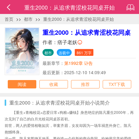
重生2000：从追求青涩校花同桌开始
首页
>>
都市
>>
重生2000：从追求青涩校花同桌开始
重生2000：从追求青涩校花同桌
开始
作者：
痞子老妖
都市
连载中
861 万字
最新章节：
第1992章 讣告
最后更新：2025-12-10 14:09:49
阅读
收藏
推荐
TXT下载
重生2000：从追求青涩校花同桌开始小说简介
【重生+青梅校花+恋爱日常+狗粮+赚钱】身患绝症的陈凡重生2000年，再
次见到了自己的白月光校花同桌苏若初。
前世，两人的爱情相敬如宾，举案齐眉，女友却因为一场车祸意外身亡。陈凡
抱憾终身。
这一世，陈凡发誓绝不放手，要创造一个崭新的商业帝国，给她最完美的爱情