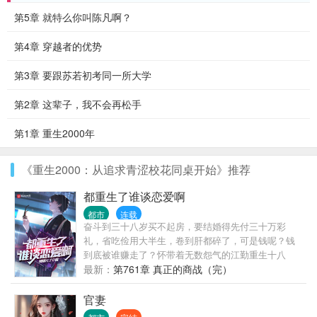
第5章 就特么你叫陈凡啊？
第4章 穿越者的优势
第3章 要跟苏若初考同一所大学
第2章 这辈子，我不会再松手
第1章 重生2000年
《重生2000：从追求青涩校花同桌开始》推荐
都重生了谁谈恋爱啊
都市
连载
奋斗到三十八岁买不起房，要结婚得先付三十万彩
礼，省吃俭用大半生，卷到肝都碎了，可是钱呢？钱
到底被谁赚走了？怀带着无数怨气的江勤重生十八
岁，睁开眼的唯一念头就是创业搞钱。第一步，先把
最新：
第761章 真正的商战（完）
送出去的情书抢回来，翻个面，在校花惊愕的眼神中
写下三行字：现在打工是不可能打工的！只想财富自
官妻
由，永不为奴！至于恋爱？那玩意儿狗都不谈！