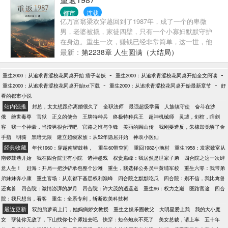
都市
连载
亿万富翁梁欢穿越回到了1987年，成了一个的卑微
男，老婆被撬，家徒四壁，只有一个小寡妇默默守护
在身边。重生一次，赚钱已经非常简单，这一世，他
将未来紧紧握在手中。
最新：
第2238章 人生圆满（大结局）
-
-
重生2000：从追求青涩校花同桌开始 痞子老妖
重生2000：从追求青涩校花同桌开始全文阅读
-
-
重生2000：从追求青涩校花同桌开始txt下载
重生2000：从追求青涩校花同桌开始最新章节
好
看的都市小说
站内强推
封总，太太想跟你离婚很久了
全职法师
最强超级学霸
人族镇守使
奋斗在沙
俄
绝世毒尊
官狱
正义的使命
王牌特种兵
终极特种兵王
超神机械师
灵墟，剑棺，瞎剑
客
我一个神豪，当渣男很合理吧
官路之谁与争锋
美丽的圌山传
我刚要造反，朱棣却觉醒了金
手指
明骑
黑暗无限
建立超级家族：从52年隐居开始
神农小医仙
经典收藏
年代1960：穿越南锣鼓巷，
重生60带空间
重回1982小渔村
重生1958：发家致富从
南锣鼓巷开始
我在四合院里有小院
诸神愚戏
权贵巅峰：我居然是世家子弟
四合院之这一次肆
意人生！
赶海：开局一把沙铲承包整个沙滩
重生，我选择公务员中黄埔军校
重生六零：我带弟
弟妹妹奔小康
重生官场：从京都下基层权利巅峰
四合院之默默吃瓜
四合院：别不信，我比禽兽
还禽兽
四合院：激情澎湃的岁月
四合院：许大茂的逍遥道
重生96：权力之巅
医路官途
四合
院：我只想当，看客
重生：全系专利，斩断欧美科技树
最近更新
双胞胎萝莉上门，她妈病娇女教授
重生之娱乐圈教父
大明星爱上我
我的大小魔
女
孽徒你无敌了，下山找你七个师姐去吧
快穿：短命炮灰不死了
美女总裁，请上车
五十年