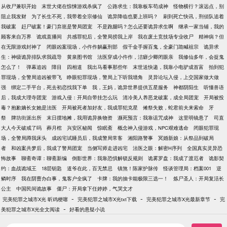
从收尸兼职开始
末世大佬在惊悚游戏杀疯了
公路求生：我靠板车苟成神
怪物横行？滚远点，别
阻止我发财
为了长生不死，我带着全宗修仙
诡异降临也要上班吗？
刷到死亡快讯，刑侦队追着
我破案
赶尸破案！豪门弃崽是警局团宠
不是跑腿吗？怎么还要诡异求生啊
继承一家当铺，我的
顾客来自万界
诡戏直播间
共感罪犯后，全警局捞我上岸
我在废土竞技场专业收尸
精神病？但
在无限游戏封神了
闭眼凶案现场，小仵作躺赢刑部
假千金手握百鬼，全豪门跪喊祖宗
诡异求
生：神级诡异排队求我疏导
黄泉图书馆
法医穿成小仵作，洁癖少卿闭眼亲
我修仙多年，会捉鬼
怎么了！
弹幕追凶
障目
四相道
我出马看事那些年
末世送快递，我靠小电驴成首富
拍到犯
罪现场，全警局追凶被带飞
睁眼犯罪现场，警局上下听我墙角
灵异论坛入侵，上交国家做大做
强
绑定二手平台，死去初恋找我下单
我，王妈，诡异世界提供五星服务
神都阴阳生
听懂兽语
后，我成大理寺团宠
游戏入侵：开局自带挂怎么玩
清冷美人养恶龙破案，成全局团宠
开局被投
毒？抱歉嫡长女她是法医
开局被死者加好友，我成罪犯克星
傩祭失败，蛇君前夫来索命
牙
祭
牌坊街派出所
末日摆地摊，我用诡异换物资
濒死预言：我靠诅咒成神
这里明镜悬了
司直
大人今天破戒了吗
葬月棺
兴安区秘闻
惊眠斋
概念神入侵游戏，NPC艰难逃命
闭眼犯罪现
场，全警局蹲我床头
成凶宅试睡员后，我成警局常客
湘阳路警事
冥婚新娘：从祭品到破局
者
和凶案共梦后，我成了警局团宠
当侧写师走进凶宅
法医之眼：解密H序列
全国真实灵异恐
怖故事
聊斋奇谭：聊斋新编
倒影世界：我靠恐惧解锁反规则
诡雾罗盘：我成了渡厄者
诡影契
约：血战诡域王
18层钥匙
道爷在此，百无禁忌
镇煞！陈家护脉传
怪谈管理局：档案001
逆
鳞时序
我在阴曹办白事，鬼客户全疯了
卡牌：我的抽卡能极限三选一！
炼尸圣人：开局复活长
公主
中国民间诡故事
僵尸：开局拿下任婷婷，气哭文才
-
-
-
完美犯罪之城市X光 昕鸡梗噻
完美犯罪之城市X光txt下载
完美犯罪之城市X光最新章节
完
-
美犯罪之城市X光全文阅读
好看的悬疑小说