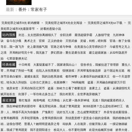
最新：
番外：常家有子
-
-
-
完美犯罪之城市X光 昕鸡梗噻
完美犯罪之城市X光全文阅读
完美犯罪之城市X光txt下载
完
-
美犯罪之城市X光最新章节
好看的悬疑小说
站内强推
封总，太太想跟你离婚很久了
全职法师
最强超级学霸
人族镇守使
九转神体
诀
奋斗在沙俄
奥术之主
官狱
正义的使命
灭世武修
灵墟，剑棺，瞎剑客
官场：救了女领
导后，我一路飞升
史上最强炼气期
官路之谁与争锋
在美漫当心灵导师的日子
斗破苍穹之无上
之境
开局刚好苟完十年，我无敌了
梦幻西游：重生逆袭当首富
建立超级家族：从52年隐居开
始
七零甜妻撩夫记
经典收藏
十日终焉
大案疑案破不了，国家请我出山！
宿舍求生，我被拉进了管理群
重生八
零，开局破了刑侦一号案
在陷入永恒黑夜前
惊悚游戏：开局帮鬼怪做选择
这个国运有点诡
相
亲节目表白被拒，逮捕女嘉宾
我的治愈系游戏
都市神警：从暑假开始的破案天王
你一个天选罪
犯，转头加入刑侦队
让你当亡灵骑士，你真骑啊！
749局秘闻
盗墓：开局融合蚂蚁获万斤巨
力
诡异末世：开局自制百亿冥币
盗墓：卸岭力士看了都要流泪
迷雾之上
盗墓：从满级悟性天
赋开始长生
街溜子，一等功有点多怎么了
我出村那天，全世界诡异都疯了
最近更新
青灯鬼语
殓骨鸣规
红月降临：从红雾一路杀穿神域
见诡！我的破案搭档非人
类
我在神秘世界的那些年
看见罪犯词条，我成了警局团宠
BOSS直聘？怎么是给邪神打工
诡
异：人，咪很不高兴为你服务
尸鬼夜行
说好当万人迷，怎么成警局团宠了
外卖专送凶案现场，
全警局都蹲我
共享犯罪视角，全警局捞我出狱
刑侦悬赏榜？是赏金小姐的业绩表
我的植物会缉
凶，这很合理吧
普通人？她明明是诡异之母
却妖典
人在诡异，但被开除人籍
一摸证物就破
案，我成了警局团宠
我不是阴阳道士
校花大人，你不要吃我啊
欢迎光临幽冥当铺
娇养大佬，