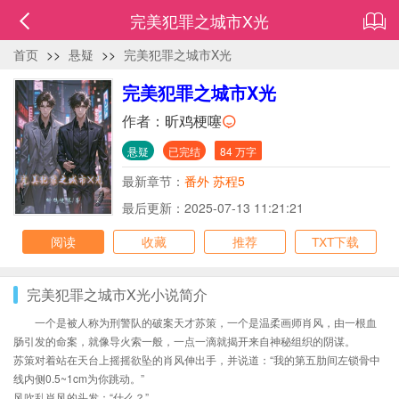
完美犯罪之城市X光
首页
>>
悬疑
>>
完美犯罪之城市X光
完美犯罪之城市X光
作者：
昕鸡梗噻
悬疑
已完结
84 万字
最新章节：
番外 苏程5
最后更新：2025-07-13 11:21:21
阅读
收藏
推荐
TXT下载
完美犯罪之城市X光小说简介
一个是被人称为刑警队的破案天才苏策，一个是温柔画师肖风，由一根血
肠引发的命案，就像导火索一般，一点一滴就揭开来自神秘组织的阴谋。
苏策对着站在天台上摇摇欲坠的肖风伸出手，并说道：“我的第五肋间左锁骨中
线内侧0.5~1cm为你跳动。”
风吹乱肖风的头发：“什么？”