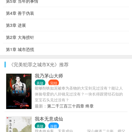
第5章 当年的事情
第4章 善于伪装
第3章 进展
第2章 大海捞针
第1章 城市恐慌
《完美犯罪之城市X光》推荐
我乃茅山大师
悬疑
完结
能够削铁如泥被奉为圣物的大宝剑见过没有？能让人
体验母爱的八卦镜见过没有？一块长得跟肾结石似的
至宝石头见过没有？
最新：
第二千三百三十四章 终章
我本无意成仙
悬疑
连载
我本他乡客，无意成仙。 …… 深山修道二十年，师父