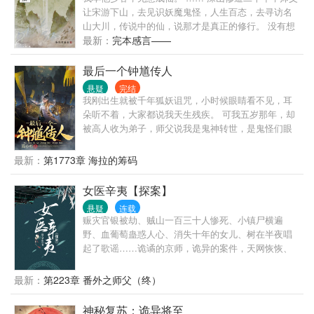
让宋游下山，去见识妖魔鬼怪，人生百态，去寻访名
山大川，传说中的仙，说那才是真正的修行。 没有想
到，走遍大江南北，仙人竟是我自己。
最新：
完本感言——
最后一个钟馗传人
悬疑
完结
我刚出生就被千年狐妖诅咒，小时候眼睛看不见，耳
朵听不着，大家都说我天生残疾。 可我五岁那年，却
被高人收为弟子，师父说我是鬼神转世，是鬼怪们眼
中的香饽饽。 狐妖复仇、枯井冻尸、水鬼索命、百鬼
夜行……各种诡异的事情相继发生。 为了自保，我只
最新：
第1773章 海拉的筹码
能拜入玄门，跟着师父修炼道法。 眨眼十年过去，出
师下山的我本想做个斩妖除魔的逍遥捉鬼人，可师父
女医辛夷【探案】
却突然让我赶赴龙虎山，准备继任天师之位！
悬疑
连载
赈灾官银被劫、贼山一百三十人惨死、小镇尸横遍
野、血葡萄蛊惑人心、消失十年的女儿、树在半夜唱
起了歌谣……诡谲的京师，诡异的案件，天网恢恢、
疏而不漏。
最新：
第223章 番外之师父（终）
神秘复苏：诡异将至