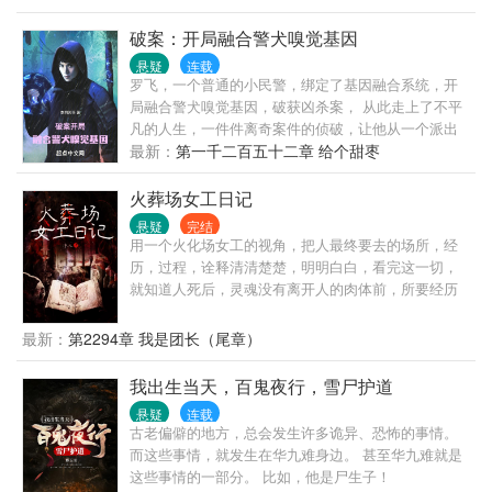
破案：开局融合警犬嗅觉基因
悬疑
连载
罗飞，一个普通的小民警，绑定了基因融合系统，开
局融合警犬嗅觉基因，破获凶杀案， 从此走上了不平
凡的人生，一件件离奇案件的侦破，让他从一个派出
所小民警一步步走上了顶峰。
最新：
第一千二百五十二章 给个甜枣
火葬场女工日记
悬疑
完结
用一个火化场女工的视角，把人最终要去的场所，经
历，过程，诠释清清楚楚，明明白白，看完这一切，
就知道人死后，灵魂没有离开人的肉体前，所要经历
的一切。作者到火葬场深入，给读者剖晰出一个横断
面，更清楚，更明了的看清楚这一切。这是一个火葬
最新：
第2294章 我是团长（尾章）
场女工。
我出生当天，百鬼夜行，雪尸护道
悬疑
连载
古老偏僻的地方，总会发生许多诡异、恐怖的事情。
而这些事情，就发生在华九难身边。 甚至华九难就是
这些事情的一部分。 比如，他是尸生子！