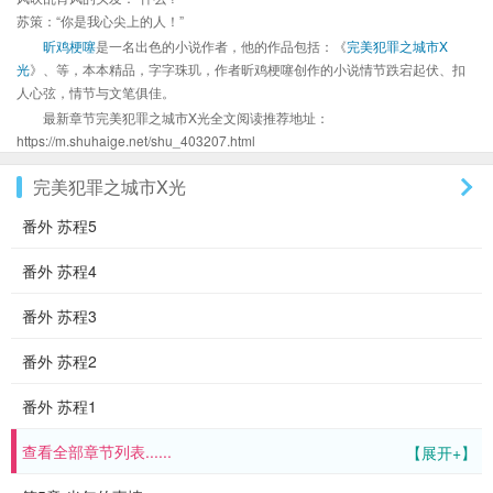
苏策：“你是我心尖上的人！”
昕鸡梗噻
是一名出色的小说作者，他的作品包括：《
完美犯罪之城市X
光
》、等，本本精品，字字珠玑，作者昕鸡梗噻创作的小说情节跌宕起伏、扣
人心弦，情节与文笔俱佳。
最新章节完美犯罪之城市X光全文阅读推荐地址：
https://m.shuhaige.net/shu_403207.html
完美犯罪之城市X光
番外 苏程5
番外 苏程4
番外 苏程3
番外 苏程2
番外 苏程1
查看全部章节列表......
【展开+】