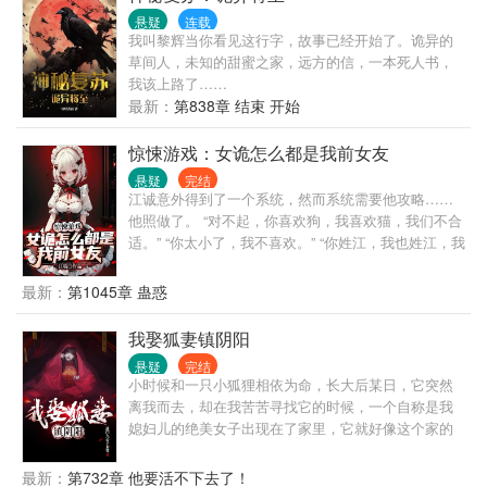
悬疑
连载
我叫黎辉当你看见这行字，故事已经开始了。诡异的
草间人，未知的甜蜜之家，远方的信，一本死人书，
我该上路了……
最新：
第838章 结束 开始
惊悚游戏：女诡怎么都是我前女友
悬疑
完结
江诚意外得到了一个系统，然而系统需要他攻略……
他照做了。 “对不起，你喜欢狗，我喜欢猫，我们不合
适。” “你太小了，我不喜欢。” “你姓江，我也姓江，我
们村不允许同姓结婚。” 然而，当江诚全部攻略成功的
时候，以前攻略的女生都因各种意外而去世。 然而，
最新：
第1045章 蛊惑
等他全部攻略成功以后，系统彻底消失了，直到诡异
复苏，惊悚游戏降临世间…… "听闻封魂村的那位嫁衣
我娶狐妻镇阴阳
诡王美艳绝伦。" "听说江城的红衣诡王特别漂亮。" 江
悬疑
完结
诚懵了，他好像都认识？
小时候和一只小狐狸相依为命，长大后某日，它突然
离我而去，却在我苦苦寻找它的时候，一个自称是我
媳妇儿的绝美女子出现在了家里，它就好像这个家的
主人，知道我的一切生活习惯……
最新：
第732章 他要活不下去了！