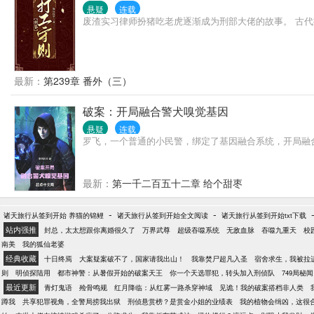
悬疑
连载
废渣实习律师扮猪吃老虎逐渐成为刑部大佬的故事。 古代
最新：
第239章 番外（三）
破案：开局融合警犬嗅觉基因
悬疑
连载
罗飞，一个普通的小民警，绑定了基因融合系统，开局融
最新：
第一千二百五十二章 给个甜枣
-
-
诸天旅行从签到开始 养猫的锦鲤
诸天旅行从签到开始全文阅读
诸天旅行从签到开始txt下载
站内强推
封总，太太想跟你离婚很久了
万界武尊
超级吞噬系统
无敌血脉
吞噬九重天
校
南美
我的狐仙老婆
经典收藏
十日终焉
大案疑案破不了，国家请我出山！
我靠焚尸超凡入圣
宿舍求生，我被拉
则
明侦探陆用
都市神警：从暑假开始的破案天王
你一个天选罪犯，转头加入刑侦队
749局秘闻
最近更新
青灯鬼语
殓骨鸣规
红月降临：从红雾一路杀穿神域
见诡！我的破案搭档非人类
蹲我
共享犯罪视角，全警局捞我出狱
刑侦悬赏榜？是赏金小姐的业绩表
我的植物会缉凶，这很