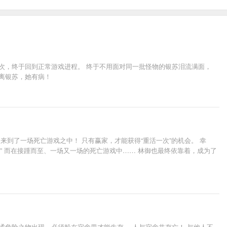
数次，终于回到正常游戏进程。 终于不用面对同一批怪物的银苏泪流满面，
离银苏，她有病！
到了一场死亡游戏之中！ 只有赢家，才能获得“重活一次”的机会。 幸
！” 而在接踵而至、一场又一场的死亡游戏中…… 林御也最终依靠着，成为了
谲危险之物出现，必须躲在宿舍里才能生存。 人与宿舍共存亡！ 与他人不