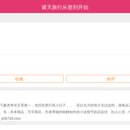
诸天旅行从签到开始
收藏
推荐
下豪杰争夺五零第一，也同先辈打死小日子，，，苍白无力的简介无法说明，请移步
、等，本本精品，字字珠玑，作者养猫的锦鲤创作的小说情节跌宕起伏、扣人心弦，
6729.html