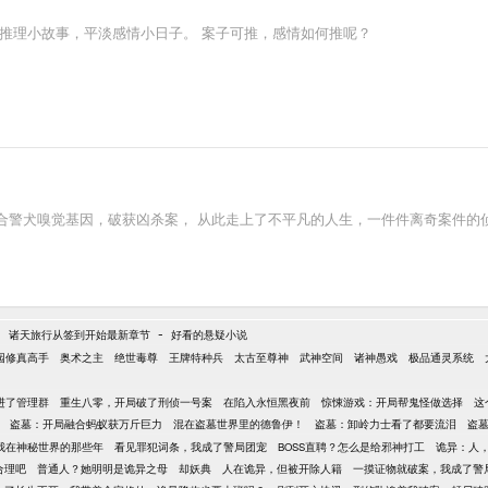
推理小故事，平淡感情小日子。 案子可推，感情如何推呢？
合警犬嗅觉基因，破获凶杀案， 从此走上了不平凡的人生，一件件离奇案件的
-
-
诸天旅行从签到开始最新章节
好看的悬疑小说
园修真高手
奥术之主
绝世毒尊
王牌特种兵
太古至尊神
武神空间
诸神愚戏
极品通灵系统
进了管理群
重生八零，开局破了刑侦一号案
在陷入永恒黑夜前
惊悚游戏：开局帮鬼怪做选择
这
盗墓：开局融合蚂蚁获万斤巨力
混在盗墓世界里的德鲁伊！
盗墓：卸岭力士看了都要流泪
盗
我在神秘世界的那些年
看见罪犯词条，我成了警局团宠
BOSS直聘？怎么是给邪神打工
诡异：人
合理吧
普通人？她明明是诡异之母
却妖典
人在诡异，但被开除人籍
一摸证物就破案，我成了警