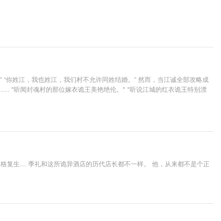
” “你姓江，我也姓江，我们村不允许同姓结婚。” 然而，当江诚全部攻略成
 "听闻封魂村的那位嫁衣诡王美艳绝伦。" "听说江城的红衣诡王特别漂
格复生… 季礼和这所诡异酒店的历代店长都不一样。 他，从来都不是个正