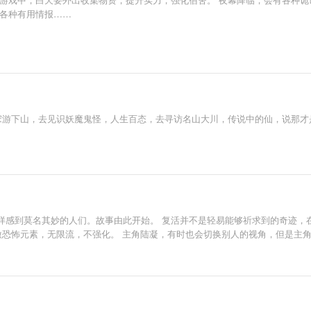
到各种有用情报……
让宋游下山，去见识妖魔鬼怪，人生百态，去寻访名山大川，传说中的仙，说那才
样感到莫名其妙的人们。故事由此开始。 复活并不是轻易能够祈求到的奇迹，
微恐怖元素，无限流，不强化。 主角陆凝，有时也会切换别人的视角，但是主角