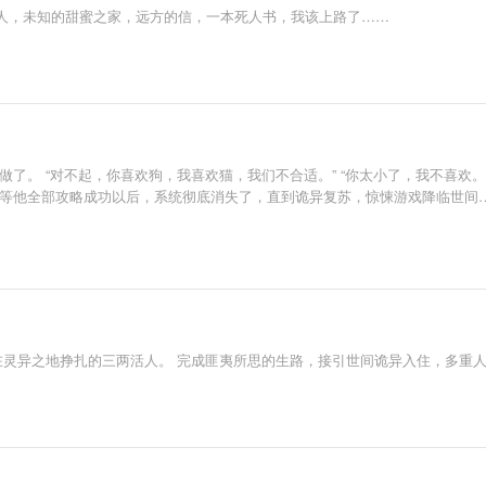
人，未知的甜蜜之家，远方的信，一本死人书，我该上路了……
了。 “对不起，你喜欢狗，我喜欢猫，我们不合适。” “你太小了，我不喜欢。
等他全部攻略成功以后，系统彻底消失了，直到诡异复苏，惊悚游戏降临世间……
在灵异之地挣扎的三两活人。 完成匪夷所思的生路，接引世间诡异入住，多重人