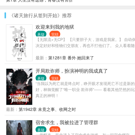
《诸天旅行从签到开始》推荐
欢迎来到我的地狱
悬疑
完结
【无限流+无CP】 【只要胆子大，游戏是我家。】 自
决定好好和怪物们交朋友，再也不打他们了。 众人看着
最新：
第1281章 番外·她回来了
开局欺诈师，扮演神明的我成真了
悬疑
完结
“当我以为死亡就是终点时，睁开眼才发现死亡不过是新的
好，林御觉醒了“唯一职业·欺诈师”—— 看着其他茫然的
真正的神明！
最新：
第1942章 未竟之事、收网之时
宿舍求生，我被拉进了管理群
悬疑
完结
一觉醒来，辰北进入了宿舍求生游戏，与一间宿舍绑定。 