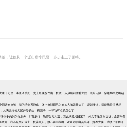
侦破，让他从一个派出所小民警一步步走上了顶峰。
大唐十万里
毒医杀手妃
史上最强炼气期
权欲：从乡镇到省委大院
黑暗无限
穿越1630之崛起
个国运有点诡
我的治愈系游戏
做个兼职而已怎么加入第四天灾了
规则怪谈，我能无限违反规
墓：从满级悟性天赋开始长生
街溜子，一等功有点多怎么了
，咪很不高兴为你服务
尸鬼夜行
说好当万人迷，怎么成警局团宠了
外卖专送凶案现场，全警局都
局团宠
我不是阴阳道士
校花大人，你不要吃我啊
欢迎光临幽冥当铺
娇养大佬，从收尸兼职开