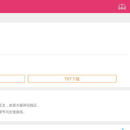
TXT下载
正文，欢迎大家评论指正，
情节与文笔俱佳。