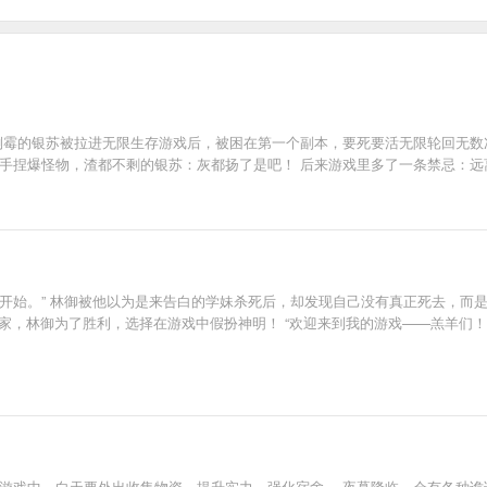
幼倒霉的银苏被拉进无限生存游戏后，被困在第一个副本，要死要活无限轮回无
随手捏爆怪物，渣都不剩的银苏：灰都扬了是吧！ 后来游戏里多了一条禁忌：远
开始。” 林御被他以为是来告白的学妹杀死后，却发现自己没有真正死去，而是来
玩家，林御为了胜利，选择在游戏中假扮神明！ “欢迎来到我的游戏——羔羊们
游戏中，白天要外出收集物资，提升实力，强化宿舍。 夜幕降临，会有各种诡