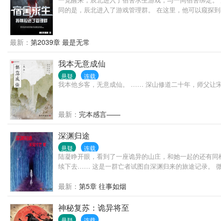
同的是，辰北进入了游戏管理群。 在这里，他可以窥探
最新：
第2039章 最是无常
我本无意成仙
悬疑
连载
我本他乡客，无意成仙。 …… 深山修道二十年，师父
最新：
完本感言——
深渊归途
悬疑
连载
陆凝睁开眼，看到了一座诡异的山庄，和她一起的还有同
续下去…… 这是一群亡者试图自深渊归来的旅途记录。 
最新：
第5章 往事如烟
神秘复苏：诡异将至
悬疑
连载