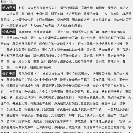
都市小说
站内强推
封总，太太想跟你离婚很久了
最强超级学霸
官场先锋
烟雨楼
魔天记
奥术之
主
人道大圣
寒门崛起
十日终焉
明王首辅
太古至尊神
恶魔的专属：丫头，你好甜
极品通
灵系统
史上最强炼气期
美丽的圌山传
我的帝国
明末钢铁大亨
建立超级家族：从52年隐居开
始
七零甜妻撩夫记
凡人修仙之仙界篇（凡人修仙传仙界篇）
经典收藏
年代1960：穿越南锣鼓巷，
重生70年，觉醒系统从打猎开始
年代：我在58有块
田
重回1982小渔村
重生1958：发家致富从南锣鼓巷开始
你一个交警，抢刑侦的案子合适吗
权
贵巅峰：我居然是世家子弟
四合院之这一次肆意人生！
赶海：开局一把沙铲承包整个沙滩
重
生，我选择公务员中黄埔军校
重生六零：我带弟弟妹妹奔小康
四合院：从1958开始
重生官场：
从京都下基层权利巅峰
舔狗反派只想苟，女主不按套路走！
四合院：别不信，我比禽兽还禽
兽
重生96：权力之巅
重返1987
四合院：虐爆众禽，我反手娶于莉
四合院：我只想当，看
客
重生：全系专利，斩断欧美科技树
最近更新
双胞胎萝莉上门，她妈病娇女教授
重生之娱乐圈教父
大明星爱上我
我的大小魔
女
孽徒你无敌了，下山找你七个师姐去吧
快穿：短命炮灰不死了
美女总裁，请上车
五十年
代：带着随身空间进城奔小康
甩我是吧？那就捡个校花回家当老婆
悔婚？反手娶了资本家大小
姐！
八零赶海：鱼虾成山，九个女儿吃香喝辣
重生在好莱坞
权力巅峰：从省府秘书开始
重回
1982：从小舢板到远洋巨轮
开局穷光蛋，赚钱全靠挂！
病娇美女总裁爱上我
我的区长老婆
火
红年代：开发北大荒，种田赶山养全家
身为精英人形的我，你让我当保镖
交叉平行线
灵事
录
以法律之名
我省府大秘，问鼎京圈
军火贩子什么鬼？我就一破产厂长！
一名SS士兵的日
常
苍生有我
我被炒后，市值暴跌，女总裁哭了
86年：我五个嫂子没人照顾
重生70：猎王归
来，资本家小姐求我娶
离婚后，我成为了医学传奇！
律政先锋：这个律师正的发邪！
官梯：从
选调生开始问鼎权力巅峰
让你办军校，你佣兵百万震慑鹰酱
扒开相声马褂里面全是西游辛密
权