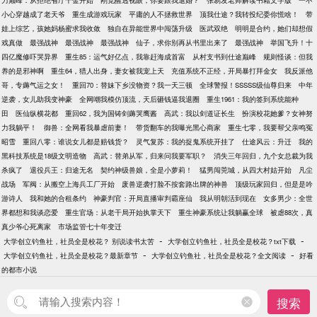
力巅峰：从拒绝省厅千金开始
刚觉醒透视眼，你要跟我退婚？
张易发老师解读书籍文字版
一不
小心穿越成了老天爷
重生成游戏玩家
平庸的人不拯救世界
顶我仕途？我转投纪委你慌啥！
带
娃上综艺，孩她妈杨蜜求我收敛
独自在异能世界中闯荡升级
医武双绝
明明是合约，她们却想假
戏真做
最强战神
最强战神
最强战神
仙子，求你别再从书里出来了
最强战神
举国飞升！十
四亿魔修吓哭异界
重生85：运气好亿点，我靠赶海成首富
从村支书到仕途巅峰
规则怪谈：但我
养的是邪神啊
重生64，猎人出身，妻女被我宠上天
充值系统不正经，开局暴打拜金女
我反派他
哥，专薅气运之女！
重回70：替妹下乡没物资？我一天三顿
全球警报！SSSSS级仙尊归来
中年
逆袭，女儿助我变神豪
全网嘲我模仿顶流，天后砸钱逼我退圈
重生1961：我的签到系统能种
田
医仙纵横花都
重回62，我为国铸剑薅哭鹰酱
高武：我以剑道证长生
扮演校花她爹？女神努
力我躺平！
御兽：全网看我暴虐前妻！
带货翻车的我曝光黑心商家
重生七零，我要帮父亲鸣冤
昭雪
重回八零：谁说女儿都是赔钱货？
灵气复苏：我的捉鬼系统开挂了
仕途风云：升迁
我的
黑科技系统是18级文明造物
高武：替弟从军，归来问我要军职？
消失三年回归，九个女总裁为我
杀疯了
退役兵王：归途无名
契约神级兽娘，全是小萝莉！
猛男闯莞城，从四大村姑开始
凡尘
战场
军阀：从搬空上海兵工厂开始
废兽逆袭打脸不按套路出牌的神兽
顶级玩家回归，但是是吟
游诗人
我和她的合租条约
神豪判官：开局直播审判霸座仙
我从明朝活到现在
女多男少：全世
界都想和我谈恋爱
重生官场：从老干局开始执掌天下
重生神豪系统让我躺赢全球
被虐88次，真
真少爷心死离家
市场监管七十年变迁
-
-
大学创立钓鱼社，社员全是校花？ 别说读书太苦
大学创立钓鱼社，社员全是校花？txt下载
-
-
大学创立钓鱼社，社员全是校花？最新章节
大学创立钓鱼社，社员全是校花？全文阅读
好看
的都市小说
搜索