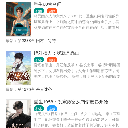
女。 第五，重生者最大的优势，就是能够预知未来，
重生60带空间
每一次选择都是正确的。不但自己选择正确，还能帮
都市
完结
助领导选择正确。 一路正确，官无止境！
林昊因救人却意外来了60年代，重生到同名同性的烈
世孤儿身上，幸好随之而来的还有空间这金手指，看
林昊如何在三年自然灾害中自由自在的生活，随着对
空间的探索，慢慢的开发出很多功能，学武学中医，
打猎，自由享受生活。
最新：
第2283章 回村，等待
绝对权力：我就是靠山
都市
完结
官场有靠山，升迁如反掌！ 县长出事，秘书叶明昊回
到乡下，女朋友提出分手，父母工作调动被冻结，周
围的人也没了好脸色。 好在，叶明昊认识新来的市委
书记，他从最底层开始，抓住每一个机会，一步一步
往上爬，终于成为别人眼中的靠山。 山高人为峰，且
最新：
第1570章 杀人诛心
看小人物弄潮新时代！
重生1958：发家致富从南锣鼓巷开始
都市
连载
（无戾气+日常+种田+空间+单女主+搞笑） 秦大宝重
生了，他还想像上辈子一样做个低调的老好人，可是
社会给他一顿毒打，然后掐着脖子告诉他，好人不长