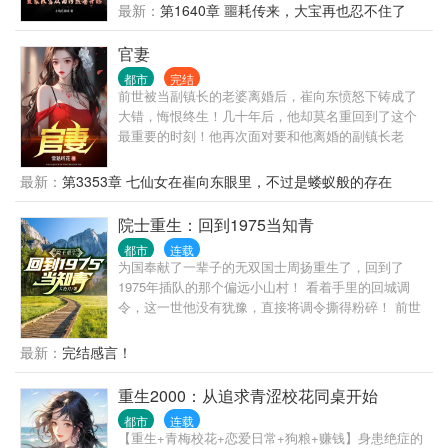
寿， 祸害一千年，于是，他只能成了一个＂祸害
最新：
第1640章 噩耗传来，大宝再也忍不住了
＂，作为重生大军中的一员，首先要做的就是发家致
富！
官妻
都市
完结
前世被当副镇长的老婆离婚后，崔向东愤怒下铸成了
大错，悔恨终生！几十年后，他却莫名重回到了这个
最重要的时刻！他再次面对要和他离婚的副镇长老
婆，这次，他会怎么做？
最新：
第3353章 七仙女在崔向东眼里，不过是蝼蚁般的存在
院士重生：回到1975当知青
都市
连载
为国奉献了一辈子的无双国士周扬重生了，回到了
1975年插队的那个偏远小山村！ 看着手里的回城调
令，这一世他没有犹豫，直接将调令撕得粉碎！ 前世
的他猪油蒙心，为了回城抛弃妻女，眼睁睁的看着李
幼薇母女蒙难惨死。 重活一世，周扬只想老婆孩子热
最新：
完结感言！
炕头，宠妻宠女无度！ 偶尔，顺便调教一下这个野蛮
的时代！
重生2000：从追求青涩校花同桌开始
都市
连载
【重生+青梅校花+恋爱日常+狗粮+赚钱】身患绝症的