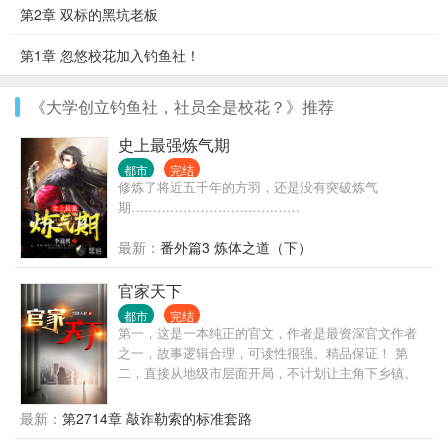
第2章 双标的黑坑老板
第1章 忽悠校花加入钓鱼社！
《大学创立钓鱼社，社员全是校花？》推荐
史上最强炼气期
都市
完结
修炼了将近五千年的方羽，还是没有突破炼气
期…………………………………
最新：
番外篇3 炼体之道（下）
官家天下
都市
完结
第一，这是一本纯正的官文，作者是最资深官文作者
之一，故事逻辑合理，可读性很强。精品保证！ 第
二，直接从地级市层面开局，不计划让主角下乡镇。
那种乡镇级写几百章的情况，本书不会出现。 第三，
有官场博弈，有经济建设，有快意恩仇，自然也有个
最新：
第2714章 敲诈勒索的标准套路
人生活。 第四，不是和尚文，不是绿帽文，坚决不送