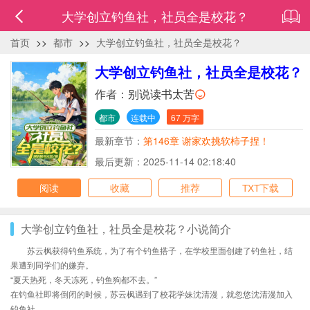
大学创立钓鱼社，社员全是校花？
首页
>>
都市
>>
大学创立钓鱼社，社员全是校花？
大学创立钓鱼社，社员全是校花？
作者：
别说读书太苦
都市
连载中
67 万字
最新章节：
第146章 谢家欢挑软柿子捏！
最后更新：2025-11-14 02:18:40
阅读
收藏
推荐
TXT下载
大学创立钓鱼社，社员全是校花？小说简介
苏云枫获得钓鱼系统，为了有个钓鱼搭子，在学校里面创建了钓鱼社，结
果遭到同学们的嫌弃。
“夏天热死，冬天冻死，钓鱼狗都不去。”
在钓鱼社即将倒闭的时候，苏云枫遇到了校花学妹沈清漫，就忽悠沈清漫加入
钓鱼社。