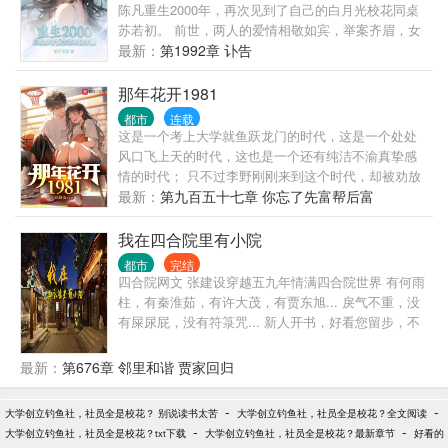
陈凡重生2000年，再次见到了自己的白月光校花同桌
苏若初。 前世，两人的爱情相敬如宾，举案齐眉，女
友却因为一场车祸意外身亡。陈凡抱憾终身。 这一
最新：
第1992章 讣告
世，陈凡发誓绝不放手，要创造一个崭新的商业帝
国，给她最完美的爱情跟未来。 “苏若初，这辈子我要
那年花开1981
牵着你的手，看尽星河灿烂，人间繁华！”
都市
连载
这是一个考上大学就鱼跃龙门的时代，这是一个处处
风口飞上天的时代，这也是一个还有纯洁不渝真挚感
情的时代； 只不过李野刚刚来到这个时代，却被劝放
弃高考进厂打螺丝； “反正你也考不上，就死了这条心
最新：
第九百五十七章 你忘了先富帮后富
吧！” “我堂堂二本冲刺型选手会考不上？那岂不是辜
负了那么多年体育老师的教导？”
我在四合院里有小院
都市
完结
四合院网文 张建设穿越五九年情满四合院世界 有何雨
柱，有秦淮茹，有许大茂，有贾东旭... 戾气不重，没
有屎尿屁，没有符箓咒... 新人开书，好看您留步，不
好您别骂 我瞎写，您瞎看，谢谢！
最新：
第676章 邻里和谐 贾家回归
-
-
大学创立钓鱼社，社员全是校花？ 别说读书太苦
大学创立钓鱼社，社员全是校花？全文阅读
-
-
大学创立钓鱼社，社员全是校花？txt下载
大学创立钓鱼社，社员全是校花？最新章节
好看的