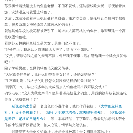
苏云枫带着沈清漫去钓鱼盘老板，不但不花钱，还能赚钱吃大餐，顺便踏青旅
游，沈清漫立马就爱上钓鱼了。
之后，沈清漫跟着苏云枫到处钓鱼赚钱，旅游吃美食，快乐得让全校同学都羡
慕，很多系花女神纷纷加入苏云枫的钓鱼社。
就连其他学校的校花都被吸引了，跪求加入苏云枫的钓鱼社，希望组建一个高
校联盟钓鱼社。
看到苏云枫的钓鱼社全是美女，男生们坐不住了。
“兄长在上，我承认之前我说话大声了，请收下小弟吧。”
“义父，请原谅我之前的桀骜不驯，曾经我不懂事，现在请给我一个机会报答你
吧！”
除了学校男生，全网的钓鱼佬又酸又羡慕。
“大家都是钓鱼的，凭什么他带着美女钓鱼，还能爆护呢？”
“生不逢时啊，我大学的时候怎么就没有这样的钓鱼社呢？”
“弱弱问一句，毕业很多年的大叔能加入钓鱼社吗？我可以交钱！”
钓场老板：“没人为我发声吗？他带着漂亮校花来钓鱼，用我的钱带校花旅游吃
美食，我成冤种了？”
别说读书太苦
是一名出色的小说作者，他的作品包括：《
大学创立钓鱼
社，社员全是校花？
》、《
哪个大学校花漂亮，就去哪里摆摊
》、《
这饭馆全
是差评，老板却日进斗金
》、等，本本精品，字字珠玑，作者别说读书太苦创
作的小说情节跌宕起伏、扣人心弦，情节与文笔俱佳。
最新章节大学创立钓鱼社，社员全是校花？全文阅读推荐地址：