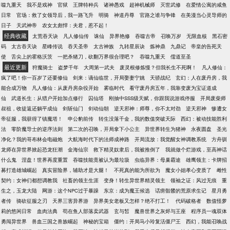
噬九重天
我不是戏神
官狱
王牌特种兵
诸神愚戏
超神机械师
灭世武修
在爱情公寓的咸鱼
日常
官场：救了女领导后，我一路飞升
明骑
神道丹尊
官路之谁与争锋
在美漫当心灵导师的
日子
天武神帝
农女太彪悍：夫君，惹不起！
经典收藏
太荒吞天诀
凡人修仙传
诛仙
异界艳修
吞噬古帝
召唤万岁
无限血核
黑石密
码
太古吞天诀
星峰传说
吞天圣帝
太古神族
九转星辰诀
炼神鼎
九鼎记
帝皇的告死天
使
舌尖上的霍格沃茨
一把杀猪刀，砍翻万界很合理吧？
吞噬九重天
儒道至圣
最近更新
狩魔骑士
盗梦千年
大周第一武夫
废灵根修炼慢？但我长生不死啊！
凡人修仙：
疯了吧！你一百岁了还要修仙
剑来：谪仙临世，开局娶妻宁姚
天骄战纪
玄幻：人在废丹房，我
能合成万物
凡人修仙：从废丹房杂役开始
雾临时代
看守废丹房五年，我靠变废为宝证道成
仙
武道长生：从猎户开始加点修行
囚仙塔
刚抽中SSS级天赋，你跟我说游戏停服
开局废柴师
叔祖，收徒返还躺平成仙
剑斩仙门
剑动仙朝
逆天邪神：师尊，你不太对劲
逆天邪神
惨遭女
帝征服，我获得了镇魔塔！
申公豹前传
转生没落千金，我的数值突破天际
西幻：被动技能胜利
法
零阶魔导士的逆序法则
第二次的召唤，开局拿下小公主
异世界转生为猪神
永夜圆盘
圣光
净化？我的哥布林会电磁炮
大航海时代下的法师成神路
开局流放：我觉醒女神调教系统
方舟驯
龙师在异世界掀起恐龙狂潮
金海仙宗
救下精灵奴隶后，我被推倒了
我就做个烂游戏，至高神话
什么鬼
涅盘！世界再度重置
吞噬技能竟被认为最垃圾
虫临异界：母巢霸途
雄鹰领主：卡牌招
募打造雄城崛起
真实冒险界，辅助才是大腿！
不死真的能为所欲为
魔女小姐孝心变质了
雌性
契约：女神们都想调教我
社畜的领主生涯
变身！转生异世界精灵领主
领袖之证：风过无痕
重
生之，玉龙大陆
网游：这个NPC过于暴躁
东京：成为魔王候选
话痨骷髅的荒原求生记
星月勇
者传
骑砍征服之刃
天界三害异界游
异界美女老板又怎样？绝不打工！
代码破格者
数值怪萝
莉的悠闲日常
血肉法典
苟在鱼人部落卖武器
玄与皙
魔兽世界之灰烬与王座
程序员一魂双体
勇闯异世界
兽血三国之兽族崛起
神秘的宝箱
僵约：开局马小玲复活僵尸王
西幻，我能召唤战