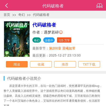
代码破格者
首页
>>
奇幻
>>
代码破格者
代码破格者
作者：
遇梦若碎
奇幻
连载中
125 万字
最新章节：
第200章 晨曦如常
最后更新：2025-12-27 23:13:00
阅读
收藏
推荐
TXT下载
代码破格者小说简介
原是普通大学生的王羽，在玩一款热门游戏时，突然遭遇罕见的游戏bug，
整个人竟被吸入游戏世界中。这个游戏世界以奇幻动漫风格构建，有神秘的魔
法森林、高耸入云的精灵城堡、阴森恐怖的黑暗地下城。王羽发现自己附身到
了一个名叫艾瑞的小角色身上，艾瑞所在的村庄时常遭受魔兽侵扰，生活困苦
不堪。