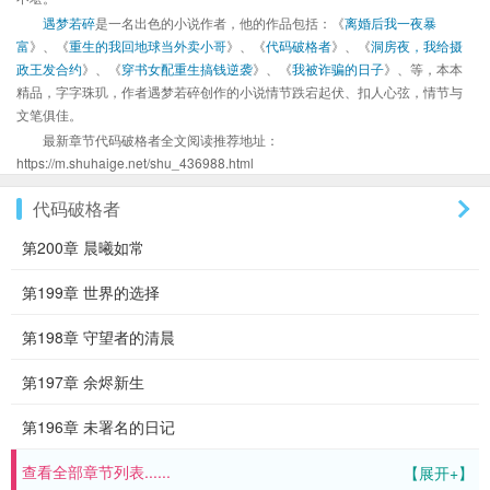
遇梦若碎
是一名出色的小说作者，他的作品包括：《
离婚后我一夜暴
富
》、《
重生的我回地球当外卖小哥
》、《
代码破格者
》、《
洞房夜，我给摄
政王发合约
》、《
穿书女配重生搞钱逆袭
》、《
我被诈骗的日子
》、等，本本
精品，字字珠玑，作者遇梦若碎创作的小说情节跌宕起伏、扣人心弦，情节与
文笔俱佳。
最新章节代码破格者全文阅读推荐地址：
https://m.shuhaige.net/shu_436988.html
代码破格者
第200章 晨曦如常
第199章 世界的选择
第198章 守望者的清晨
第197章 余烬新生
第196章 未署名的日记
查看全部章节列表......
【展开+】