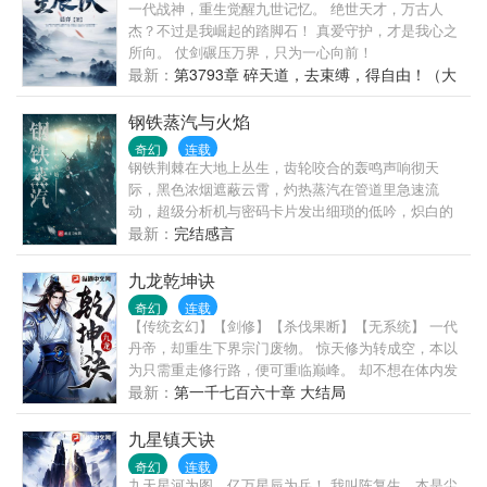
一代战神，重生觉醒九世记忆。 绝世天才，万古人
杰？不过是我崛起的踏脚石！ 真爱守护，才是我心之
所向。 仗剑碾压万界，只为一心向前！
最新：
第3793章 碎天道，去束缚，得自由！（大
结局）
钢铁蒸汽与火焰
奇幻
连载
钢铁荆棘在大地上丛生，齿轮咬合的轰鸣声响彻天
际，黑色浓烟遮蔽云霄，灼热蒸汽在管道里急速流
动，超级分析机与密码卡片发出细琐的低吟，炽白的
光芒在这里谱写着时代的年轮，红色的流体于此遏制
最新：
完结感言
住命运的喉咙，螺栓与铆钉的正义，口径与射程的权
威，钢铁在咆哮，利剑会嘶鸣。
九龙乾坤诀
奇幻
连载
【传统玄幻】【剑修】【杀伐果断】【无系统】 一代
丹帝，却重生下界宗门废物。 惊天修为转成空，本以
为只需重走修行路，便可重临巅峰。 却不想在体内发
现九龙乾坤鼎，内藏逆天功法！ 上一世，他虽登临帝
最新：
第一千七百六十章 大结局
位，列于十大仙帝之首，但终究已是极限。 这一世，
他从头来过，携带天帝记忆，修炼逆天法诀。 一剑一
九星镇天诀
鼎。 斩天骄，镇乾坤，一路横推，宇内无敌。 要这诸
奇幻
连载
天万界，芸芸众生，皆于脚下臣服！
九天星河为图，亿万星辰为兵！ 我叫陈复生，本是尘