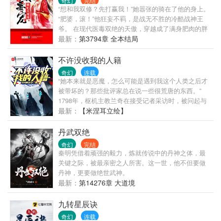
奇幻
完结
“想和我双修？先打赢我！”她嚣张的骑在了他的身上。
“肥婆，滚！”他狂妄不羁，是战无不胜的冷酷战神王
爷。 在现代医毒双绝的天傲，穿越成了满身肥肉的胖
王妃，遭到当朝最强王爷的嫌弃。 胖怕什么？减肥就
最新：
第3794章 全本结局
是，她摇身一变，成为王朝最漂亮的女人！ 半夜，邪
魅王爷想爬床，她一脚踹开他：“滚！” “滚床单，爱
不许没收我的人籍
妃！”王爷霸气的抱着她摇的睡榻吱吱响。 她放出生命
奇幻
连载
瓶的毒蛇对付他：“咬！” “嘴咬嘴，亲亲！”王爷狂野邪
“她本来就是恶魔，怎么可能是遇到我这个人类之后才
肆的吻她的唇。 她冷厉的抽出银针，她要扎废掉这个
被带坏的？那些批评家总在说一些很荒唐的东西。”
男人！ 战神王爷挑着英气的眉邪笑：“爱妃，乖乖躺
1798年，枢机主教兰奇在接受记者采访时，被问起与
下，本王用这支大针疼你！”
那位流亡的魔族末裔公主的过往，以及近期魔族复苏
最新：
【米涅耳立绘】
的迹象，他表示： “我为扞卫世界和平做出了太多努
力，我很确信，魔族在她的带领下绝无复国可能。”
丹武双绝
…… 1802年冬天，魔族复国成功。 【请根据以上材
奇幻
完结
料，指出导致魔族复国的主要战犯是谁，并说明为什
秦明凭借着顽强的毅力，炼就传说中的丹神之体，最
么是兰奇。（10分）】 ——选自《帝国历史统考经典
关键之际，被最亲密之人所害。这一世，他不但要做
考题集》
丹神，更要做绝世武神。
最新：
第14276章 大道境
九转星辰诀
奇幻
连载