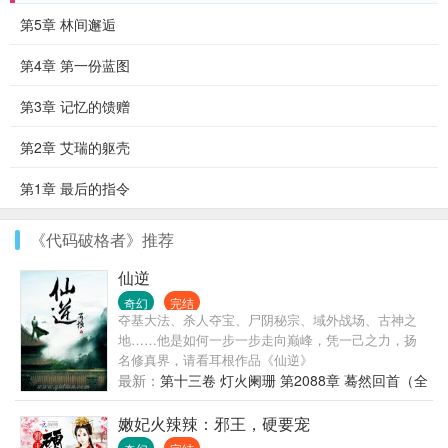
第5章 林间邂逅
第4章 第一份蓝图
第3章 记忆的馈赠
第2章 艾瑞的躯壳
第1章 最后的指令
《代码破格者》推荐
仙逆
奇幻
完结
夺基大法、杀人夺宝、尸阴秘宗、域外战场、古神之
地……他是如何一步一步走向巅峰，凭一己之力，扬
名修真界，请看耳根作品《仙逆》
最新：
第十三卷 灯火阑珊 第2088章 蓦然回首（全
书完）
嫩妃火辣辣：邪王，硬要宠