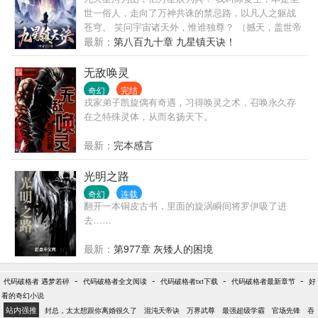
世一俗人，走向了万神共诛的禁忌路，以凡人之躯战
苍穹。 笑问宇宙诸天外，惟谁独尊？ （撼天，盖世帝
尊，帝道独尊，盖世人王，青天第五部小说发布）
最新：
第八百九十章 九星镇天诀！
无敌唤灵
奇幻
完结
戎家弟子凯旋偶有奇遇，习得唤灵之术，召唤永久存
在之特殊灵体，从而名扬天下。
最新：
完本感言
光明之路
奇幻
连载
翻开一本铜皮古书，里面的旋涡瞬间将罗伊吸了进
去……
最新：
第977章 灰矮人的困境
-
-
-
-
代码破格者 遇梦若碎
代码破格者全文阅读
代码破格者txt下载
代码破格者最新章节
好
看的奇幻小说
站内强推
封总，太太想跟你离婚很久了
混沌天帝诀
万界武尊
最强超级学霸
官场先锋
吞