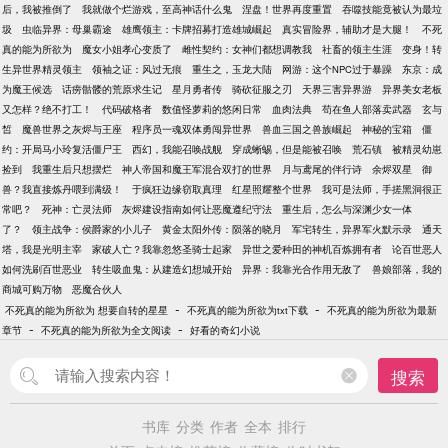
后，我被推倒了
我就做个烂游戏，至高神话什么鬼
涅盘！世界再度重置
吞噬技能竟被认为最垃
圾
虫临异界：母巢霸途
雄鹰领主：卡牌招募打造雄城崛起
真实冒险界，辅助才是大腿！
不死
真的能为所欲为
魔女小姐孝心变质了
雌性契约：女神们都想调教我
社畜的领主生涯
变身！转
生异世界精灵领主
领袖之证：风过无痕
重生之，玉龙大陆
网游：这个NPC过于暴躁
东京：成
为魔王候选
话痨骷髅的荒原求生记
星月勇者传
骑砍征服之刃
天界三害异界游
异界美女老板
又怎样？绝不打工！
代码破格者
数值怪萝莉的悠闲日常
血肉法典
苟在鱼人部落卖武器
玄与
皙
魔兽世界之灰烬与王座
程序员一魂双体勇闯异世界
兽血三国之兽族崛起
神秘的宝箱
僵
约：开局马小玲复活僵尸王
西幻，我能召唤战舰
穿成蜥蜴，但是能被召唤
荒石镇
被精灵幼崽
捡到
我重生后只想摆烂
神人帝国和魔王军混合双打的世界
月与鸢尾的伴行诗
余烬双星
御
兽？我直接炼丹喂到满级！
于疯狂边缘窃取真理
红星照耀整个世界
我可是法师，手搓黑洞很正
常吧？
死神：亡灵法师
灰烬建设指南如何让恶魔遵纪守法
重生后，怎么与深渊少女一体
了？
领主战争：侯爵家的小儿子
黄金太阳外传：陨落的晓月
军宅转生，异界军火默示录
通天
塔，我是光明主宰
家破人亡？我靠忽悠圣骑士起家
异世之爱种田的神机百炼拥有者
论百世恶人
如何洗刷百世恶业
转生吸血鬼：从建造幻想城开始
异界：我靠光合作用无敌了
兽娘部落，我的
商城可购万物
恶魔合伙人
-
-
不死真的能为所欲为 想要自转的星星
不死真的能为所欲为txt下载
不死真的能为所欲为最新
-
-
章节
不死真的能为所欲为全文阅读
好看的奇幻小说
搜索
书库
分类
作者
全本
排行