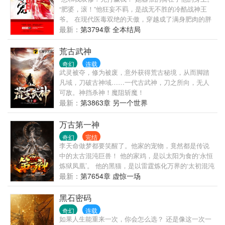
“肥婆，滚！”他狂妄不羁，是战无不胜的冷酷战神王
爷。 在现代医毒双绝的天傲，穿越成了满身肥肉的胖
王妃，遭到当朝最强王爷的嫌弃。 胖怕什么？减肥就
最新：
第3794章 全本结局
是，她摇身一变，成为王朝最漂亮的女人！ 半夜，邪
魅王爷想爬床，她一脚踹开他：“滚！” “滚床单，爱
荒古武神
妃！”王爷霸气的抱着她摇的睡榻吱吱响。 她放出生命
奇幻
连载
瓶的毒蛇对付他：“咬！” “嘴咬嘴，亲亲！”王爷狂野邪
武灵被夺，修为被废，意外获得荒古秘境，从而脚踏
肆的吻她的唇。 她冷厉的抽出银针，她要扎废掉这个
凡域，刀破古神域……一代古武神，刀之所向，无人
男人！ 战神王爷挑着英气的眉邪笑：“爱妃，乖乖躺
可敌。神挡杀神！魔阻斩魔！
下，本王用这支大针疼你！”
最新：
第3863章 另一个世界
万古第一神
奇幻
完结
李天命做梦都要笑醒了。他家的宠物，竟然都是传说
中的太古混沌巨兽！ 他的家鸡，是以太阳为食的‘永恒
炼狱凤凰’。 他的黑猫，是以雷霆炼化万界的‘太初混沌
雷魔’。 连他家的小强，都是拥有万亿不死分身的‘万界
最新：
第7654章 虚惊一场
永生兽’…… 从此，他驾驭十头太古混沌巨兽，化身万
古第一混沌神灵，周游诸天万界，踏平无尽神域。万
黑石密码
物生灵，诸天神魔，连爬带滚，哀呼颤抖！
奇幻
连载
如果人生能重来一次，你会怎么选？ 还是像这一次一