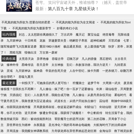
佛一剑诛！今生，他要做一代剑神！
苍穹。 笑问宇宙诸天外，惟谁独尊？ （撼天，盖世帝
尊，帝道独尊，盖世人王，青天第五部小说发布）
最新：
第八百九十章 九星镇天诀！
-
-
不死真的能为所欲为 想要自转的星星
不死真的能为所欲为全文阅读
不死真的能为所欲为txt
-
-
下载
不死真的能为所欲为最新章节
好看的奇幻小说
站内强推
封总，太太想跟你离婚很久了
万古武帝
魔天记
聚宝仙盆
绝世毒尊
无限动漫
录
九天斩神诀
十日终焉
龙族
穿越妻荣夫贵：绝嗣世子养崽
超神机械师
灭世武修
七零：
随军辣媳带飞大院暴富逆袭
重回1982小渔村
极品通灵系统
史上最强炼气期
快穿：邪帝，坏透
了！
黑暗无限
怪物出没
万古第一废材
经典收藏
太荒吞天诀
异界艳修
吞噬古帝
召唤万岁
凡人的骄傲
黑石密码
太古吞天
诀
修神外传
星峰传说
吞天圣帝
太古神族
玄幻：杀敌涨功德，我功力逆天！
九转星辰
诀
灵域
九天斩神诀
炼神鼎
帝皇的告死天使
人在中世纪，抽卡升爵
一把杀猪刀，砍翻万界
很合理吧？
吞噬九重天
最近更新
一剑惊天下，可她身后的男人更可怕！
狩魔骑士
盗梦千年
大周第一武夫
废灵根
修炼慢？但我长生不死啊！
凡人修仙：疯了吧！你一百岁了还要修仙
剑来：谪仙临世，开局娶妻
宁姚
天骄战纪
玄幻：人在废丹房，我能合成万物
凡人修仙：从废丹房杂役开始
雾临时代
看
守废丹房五年，我靠变废为宝证道成仙
武道长生：从猎户开始加点修行
囚仙塔
刚抽中SSS级天
赋，你跟我说游戏停服
开局废柴师叔祖，收徒返还躺平成仙
剑斩仙门
剑动仙朝
逆天邪神：师
尊，你不太对劲
逆天邪神
惨遭女帝征服，我获得了镇魔塔！
申公豹前传
转生没落千金，我的
数值突破天际
西幻：被动技能胜利法
零阶魔导士的逆序法则
第二次的召唤，开局拿下小公
主
异世界转生为猪神
永夜圆盘
圣光净化？我的哥布林会电磁炮
大航海时代下的法师成神
路
开局流放：我觉醒女神调教系统
方舟驯龙师在异世界掀起恐龙狂潮
金海仙宗
救下精灵奴隶