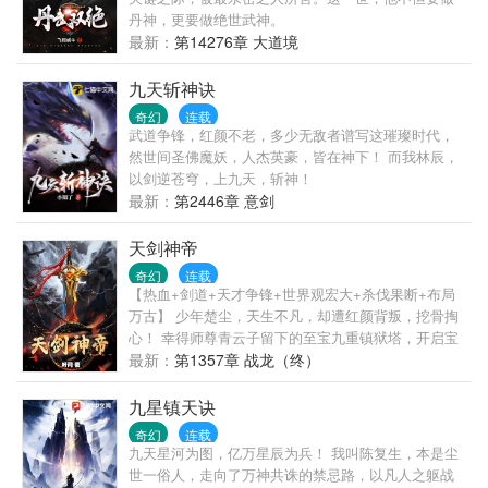
考题集》
丹神，更要做绝世武神。
最新：
第14276章 大道境
九天斩神诀
奇幻
连载
武道争锋，红颜不老，多少无敌者谱写这璀璨时代，
然世间圣佛魔妖，人杰英豪，皆在神下！ 而我林辰，
以剑逆苍穹，上九天，斩神！
最新：
第2446章 意剑
天剑神帝
奇幻
连载
【热血+剑道+天才争锋+世界观宏大+杀伐果断+布局
万古】 少年楚尘，天生不凡，却遭红颜背叛，挖骨掏
心！ 幸得师尊青云子留下的至宝九重镇狱塔，开启宝
塔，才得以逆天改命！ 九重镇狱塔第一层，有纵横天
最新：
第1357章 战龙（终）
神界的无上剑魔噬天剑魔！噬天剑魔传授楚尘无敌帝
经《噬天帝经》！ 《噬天帝经》，吞天吞地，噬魔噬
九星镇天诀
神！从此以后，楚尘以剑噬天地，以剑问长生！ 叛他
奇幻
连载
的，辱他的，他要他们千百倍的还回来！爱他的，惜
九天星河为图，亿万星辰为兵！ 我叫陈复生，本是尘
他的，他护他们一生无恙！ 剑道成神我最狂，仙魔神
世一俗人，走向了万神共诛的禁忌路，以凡人之躯战