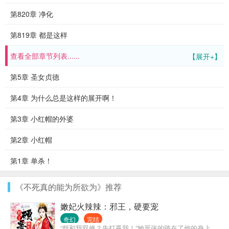
第820章 净化
第819章 都是这样
查看全部章节列表......
【展开+】
第5章 圣女贞德
第4章 为什么总是这样的展开啊！
第3章 小红帽的外婆
第2章 小红帽
第1章 单杀！
《不死真的能为所欲为》推荐
嫩妃火辣辣：邪王，硬要宠
奇幻
完结
“想和我双修？先打赢我！”她嚣张的骑在了他的身上。