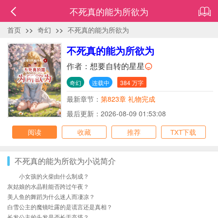
不死真的能为所欲为
首页
>>
奇幻
>>
不死真的能为所欲为
不死真的能为所欲为
作者：
想要自转的星星
奇幻
连载中
384 万字
最新章节：
第823章 礼物完成
最后更新：2026-08-09 01:53:08
阅读
收藏
推荐
TXT下载
不死真的能为所欲为小说简介
小女孩的火柴由什么制成？
灰姑娘的水晶鞋能否跨过午夜？
美人鱼的舞蹈为什么迷人而凄凉？
白雪公主的魔镜吐露的是谎言还是真相？
长发公主的头发是否长于高塔？