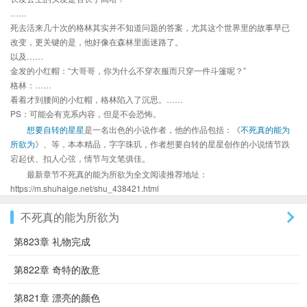
……
死去活来几十次的格林其实并不知道问题的答案，尤其这个世界里的故事早已
改变，更关键的是，他好像在森林里面迷路了。
以及……
金发的小红帽：“大哥哥，你为什么不穿衣服而只穿一件斗篷呢？”
格林：……
看着才到腰间的小红帽，格林陷入了沉思。……
PS：可能会有克系内容，但是不会恐怖。
想要自转的星星
是一名出色的小说作者，他的作品包括：《
不死真的能为
所欲为
》、等，本本精品，字字珠玑，作者想要自转的星星创作的小说情节跌
宕起伏、扣人心弦，情节与文笔俱佳。
最新章节不死真的能为所欲为全文阅读推荐地址：
https://m.shuhaige.net/shu_438421.html
不死真的能为所欲为
第823章 礼物完成
第822章 奇特的敌意
第821章 漂亮的颜色