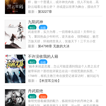
样，做一个普通人，或许神光内敛，但人不知名，高
卧云端看云卷云舒？ 亦或是以世界为舞台，搅动天下
的风云，让整个世界围绕着你起舞，让人们因你的一
最新：
第3227章
言一行心跳加速？ 谱写自我的法律，定下我说的规
矩，人生短短数十载，要么点亮自己，要么燃烧世
九阳武神
界！ ==================== 一个陌生的宇宙
奇幻
连载
里，一个与我们所认知完全不同的世界中，一堂别开
武道世界，实力为尊，一切用拳头说话！天帝叶云
生面的历史课上，一位被授予多项国际学术荣誉的历
飞，重回热血少年时代，逆天改命，强势崛起，败尽
史系教授，带着他的卑微、敬畏和尊崇，在黑板上写
万族天骄，怀抱绝世美人，笑傲天下！三千大小世
下了一个名字——林奇！ ====================
界，唯我独尊！
最新：
第4798章 无敌的大冰
影视明星：“我认识林奇先生，林奇先生称赞过我的演
技！” 知名作家：“林奇先生给我的创作带来了很多的
不许没收我的人籍
灵感，我的成功得益于他对我的帮助！” 运动巨
奇幻
连载
星：“我要感谢林奇先生给予我的引导，让我在迷失中
“她本来就是恶魔，怎么可能是遇到我这个人类之后才
找到了我自己！” 艺术宗师：“艺术源自于生活，生活
被带坏的？那些批评家总在说一些很荒唐的东西。”
源自于林奇！” 社会名流：“我和林奇先生握过手，他
1798年，枢机主教兰奇在接受记者采访时，被问起与
是一位非常和蔼可亲，平易近人的先生！” 联邦政
那位流亡的魔族末裔公主的过往，以及近期魔族复苏
最新：
【米涅耳立绘】
要：“我和林奇先生一起用过晚餐，他很风趣幽默，话
的迹象，他表示： “我为扞卫世界和平做出了太多努
语中又藏着智慧，是一位了不起的人！” 每个人都爱林
力，我很确信，魔族在她的带领下绝无复国可能。”
丹武双绝
奇先生，每个人都离不开他！
…… 1802年冬天，魔族复国成功。 【请根据以上材
奇幻
完结
料，指出导致魔族复国的主要战犯是谁，并说明为什
秦明凭借着顽强的毅力，炼就传说中的丹神之体，最
么是兰奇。（10分）】 ——选自《帝国历史统考经典
关键之际，被最亲密之人所害。这一世，他不但要做