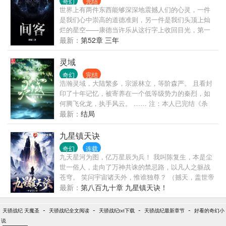
奇幻
完结
世界，或许需要一位...新的船长！
天万界，芸芸众生，皆于脚下臣服！
世界上有两件东西能够深深地震撼人们的心灵，一件
是我们心中崇高的道德准则，另一件是我们头顶上灿
烂的星空——康德当许乐从这行字上收回目光，第一
次真正看到尘埃后方那繁若芝麻的群星时，并没有被
最新：
第52章 三年
震撼，相反他怒了：大区天空外面的星星这么刺眼，
谁能受得了？天天被这些光晃着，只怕会变成矿道上
灵域
那些被大灯照成痴呆的野猫！……间客
奇幻
完结
浩瀚灵域，大陆繁多，宗派林立，等阶森严。 且看封
印了十年记忆，被寄养在一个低等级势力的秦烈，如
何腾飞化龙，执手风云。 …… 注：本人已完结《杀
神》、《十方天士》、《大魔王》、《无极魔道》，
最新：
结局
信誉有保障，大家可以放心收藏，恳请点击推荐票支
持~(*^__^*)~~
九星镇天诀
奇幻
连载
九天星河为图，亿万星辰为兵！ 我叫陈复生，本是尘
世一俗人，走向了万神共诛的禁忌路，以凡人之躯战
苍穹。 笑问宇宙诸天外，惟谁独尊？ （撼天，盖世帝
尊，帝道独尊，盖世人王，青天第五部小说发布）
最新：
第八百九十章 九星镇天诀！
-
-
-
-
天骄战纪 天魔圣
天骄战纪全文阅读
天骄战纪txt下载
天骄战纪最新章节
好看的奇幻小
说