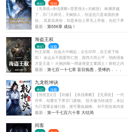
粮……这不是洪荒，而是狂野奔放的蛮荒！回归中国
奇幻
完结
古典神话，书写人族逆袭的蛮荒传奇，敬请阅读《人
［无系统+杀伐果断+背景强大+天赋强］ 林渊穿越
道至尊》！
了，宗门大师兄，天赋惊人，但这也只是表面的身
份。 其真实身份，却是来自上界无上帝族，在此下界
历练。 就在成婚当日，女主却只是将林渊当做舔狗，
最新：
第556章 成仙！
目的是为了逼迫自己真正心爱的男子现身……
海盗王权
奇幻
连载
列王加冕，自血火中崛起；众生叩拜，在王座下咏
唱！ 命运从不因爱而仁慈，因伟大而公平，弱肉强食
才是王道！ 火炮的唯一用途便是丈量国土！射程之内
皆为真理！ 而在这个被巨舰大炮主宰的大航海时代，
最新：
第七百一十七章 盲目痴愚，受缚的．．．
唯一的真理便是... 拿来吧你！ “等等！海外都是些什么
罗一！
东西？撤退，撤...啊——！” 上一个纪元的伟大存在早
九龙乾坤诀
已淹没于史诗，无知的凡人趁势而起，擦亮火炮，扬
奇幻
连载
帆起航。 可这个时代虽然已经变了，却又没有变得那
【传统玄幻】【剑修】【杀伐果断】【无系统】 一代
么彻底。 拜伦带着一本【航海日志】，一头扎进了这
丹帝，却重生下界宗门废物。 惊天修为转成空，本以
个神秘、蛮荒、血腥....却也摇摇欲坠的大航海时代。
为只需重走修行路，便可重临巅峰。 却不想在体内发
侥幸在红白蔷薇的王位战争中幸存，以海盗民族的湾
现九龙乾坤鼎，内藏逆天功法！ 上一世，他虽登临帝
最新：
第一千七百六十章 大结局
民之血踏足超凡，登上【荣耀阶梯】。 用自己的【王
位，列于十大仙帝之首，但终究已是极限。 这一世，
权铁律·海盗法典】威压七海，加冕【狂猎：噬血的暴
他从头来过，携带天帝记忆，修炼逆天法诀。 一剑一
间客
风之王】。 直到这时他才发现，这个即将沉没的蔚蓝
鼎。 斩天骄，镇乾坤，一路横推，宇内无敌。 要这诸