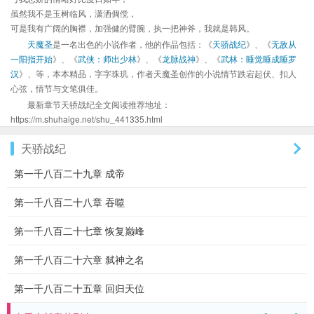
虽然我不是玉树临风，潇洒倜傥，
可是我有广阔的胸襟，加强健的臂腕，执一把神斧，我就是韩风。
天魔圣
是一名出色的小说作者，他的作品包括：《
天骄战纪
》、《
无敌从
一阳指开始
》、《
武侠：师出少林
》、《
龙脉战神
》、《
武林：睡觉睡成睡罗
汉
》、等，本本精品，字字珠玑，作者天魔圣创作的小说情节跌宕起伏、扣人
心弦，情节与文笔俱佳。
最新章节天骄战纪全文阅读推荐地址：
https://m.shuhaige.net/shu_441335.html
天骄战纪
第一千八百二十九章 成帝
第一千八百二十八章 吞噬
第一千八百二十七章 恢复巅峰
第一千八百二十六章 弑神之名
第一千八百二十五章 回归天位