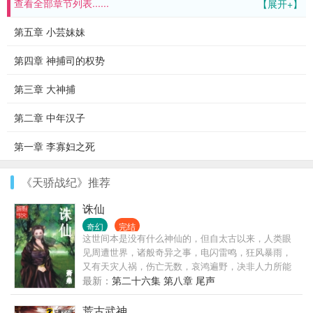
查看全部章节列表......
【展开+】
第五章 小芸妹妹
第四章 神捕司的权势
第三章 大神捕
第二章 中年汉子
第一章 李寡妇之死
《天骄战纪》推荐
诛仙
奇幻
完结
这世间本是没有什么神仙的，但自太古以来，人类眼
见周遭世界，诸般奇异之事，电闪雷鸣，狂风暴雨，
又有天灾人祸，伤亡无数，哀鸿遍野，决非人力所能
为，所能抵挡。遂以为九天之上，有诸般神灵，九幽
最新：
第二十六集 第八章 尾声
之下，亦是阴魂归处，阎罗殿堂。于是神仙之说，流
传于世。无数人类子民，诚心叩拜，向着自己臆想创
荒古武神