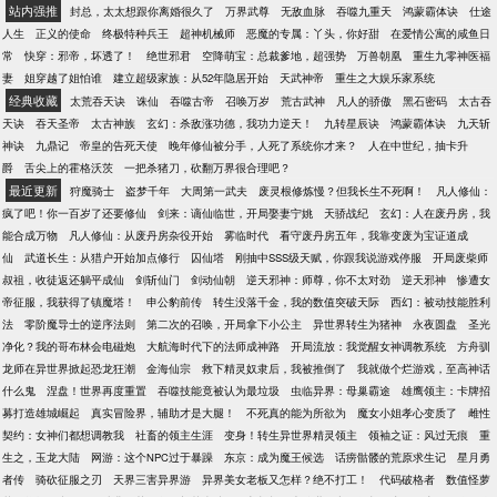
站内强推
封总，太太想跟你离婚很久了
万界武尊
无敌血脉
吞噬九重天
鸿蒙霸体诀
仕途
人生
正义的使命
终极特种兵王
超神机械师
恶魔的专属：丫头，你好甜
在爱情公寓的咸鱼日
常
快穿：邪帝，坏透了！
绝世邪君
空降萌宝：总裁爹地，超强势
万兽朝凰
重生九零神医福
妻
姐穿越了姐怕谁
建立超级家族：从52年隐居开始
天武神帝
重生之大娱乐家系统
经典收藏
太荒吞天诀
诛仙
吞噬古帝
召唤万岁
荒古武神
凡人的骄傲
黑石密码
太古吞
天诀
吞天圣帝
太古神族
玄幻：杀敌涨功德，我功力逆天！
九转星辰诀
鸿蒙霸体诀
九天斩
神诀
九鼎记
帝皇的告死天使
晚年修仙被分手，人死了系统你才来？
人在中世纪，抽卡升
爵
舌尖上的霍格沃茨
一把杀猪刀，砍翻万界很合理吧？
最近更新
狩魔骑士
盗梦千年
大周第一武夫
废灵根修炼慢？但我长生不死啊！
凡人修仙：
疯了吧！你一百岁了还要修仙
剑来：谪仙临世，开局娶妻宁姚
天骄战纪
玄幻：人在废丹房，我
能合成万物
凡人修仙：从废丹房杂役开始
雾临时代
看守废丹房五年，我靠变废为宝证道成
仙
武道长生：从猎户开始加点修行
囚仙塔
刚抽中SSS级天赋，你跟我说游戏停服
开局废柴师
叔祖，收徒返还躺平成仙
剑斩仙门
剑动仙朝
逆天邪神：师尊，你不太对劲
逆天邪神
惨遭女
帝征服，我获得了镇魔塔！
申公豹前传
转生没落千金，我的数值突破天际
西幻：被动技能胜利
法
零阶魔导士的逆序法则
第二次的召唤，开局拿下小公主
异世界转生为猪神
永夜圆盘
圣光
净化？我的哥布林会电磁炮
大航海时代下的法师成神路
开局流放：我觉醒女神调教系统
方舟驯
龙师在异世界掀起恐龙狂潮
金海仙宗
救下精灵奴隶后，我被推倒了
我就做个烂游戏，至高神话
什么鬼
涅盘！世界再度重置
吞噬技能竟被认为最垃圾
虫临异界：母巢霸途
雄鹰领主：卡牌招
募打造雄城崛起
真实冒险界，辅助才是大腿！
不死真的能为所欲为
魔女小姐孝心变质了
雌性
契约：女神们都想调教我
社畜的领主生涯
变身！转生异世界精灵领主
领袖之证：风过无痕
重
生之，玉龙大陆
网游：这个NPC过于暴躁
东京：成为魔王候选
话痨骷髅的荒原求生记
星月勇
者传
骑砍征服之刃
天界三害异界游
异界美女老板又怎样？绝不打工！
代码破格者
数值怪萝