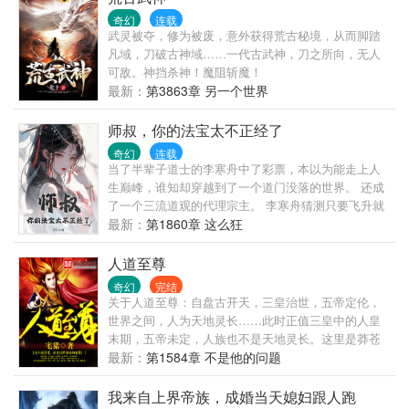
造出的各种神明顶礼膜拜，祈福诉苦，香火鼎盛……
奇幻
连载
方今之世，正道大昌，邪魔退避......
武灵被夺，修为被废，意外获得荒古秘境，从而脚踏
凡域，刀破古神域……一代古武神，刀之所向，无人
可敌。神挡杀神！魔阻斩魔！
最新：
第3863章 另一个世界
师叔，你的法宝太不正经了
奇幻
连载
当了半辈子道士的李寒舟中了彩票，本以为能走上人
生巅峰，谁知却穿越到了一个道门没落的世界。 还成
了一个三流道观的代理宗主。 李寒舟猜测只要飞升就
能回到地球，奈何自身资质太差，只能寄希望于弟子
最新：
第1860章 这么狂
身上。 李寒舟：江湖险恶，我给你们炼制点法宝丹
药，帮助你们修炼。 大弟子：师叔，摄魂铃本应动人
人道至尊
心神，怎么你的摄魂铃让魔门集体小便失禁？ 二弟
奇幻
完结
子：师叔，七宝葫芦只收人兵器，怎么你的七宝葫芦
关于人道至尊：自盘古开天，三皇治世，五帝定伦，
专收人衣服？太玄圣地的圣女被人看光了。 三弟子：
世界之间，人为天地灵长……此时正值三皇中的人皇
师叔，你炼制的神力丹号称吃了以一敌四，真精准
末期，五帝未定，人族也不是天地灵长。这里是莽苍
啊，真只能打四个，少一个人都打不过！ 李寒舟：真
荒蛮的时代，妖神、邪神、天神，诸神林立，妖魔、
最新：
第1584章 不是他的问题
奇怪，我是按照说明书炼制的呀！ 众弟子：师叔，别
邪魔、天魔，群魔乱舞；万族并存，野蛮生长，统治
炼了，我们带你飞升吧，人间没脸待了。
天下，而人皇已老，人族弱小，被当成祭牲和食
我来自上界帝族，成婚当天媳妇跟人跑