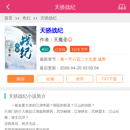
天骄战纪
首页
>>
奇幻
>>
天骄战纪
天骄战纪
作者：
天魔圣
奇幻
已完结
1015 万字
最新章节：
第一千八百二十九章 成帝
最后更新：2026-04-20 02:02:04
阅读
收藏
推荐
TXT下载
天骄战纪小说简介
一桩血案引发的江湖争霸？朝廷的权谋？江山的动摇？
六扇门的介入掀起江湖血雨腥风；武功秘籍，江湖侠女，武林盟主，江山社
稷，谁主沉浮？
凉风有信，秋月无边，
亏我思娇的情绪好比度日如年，