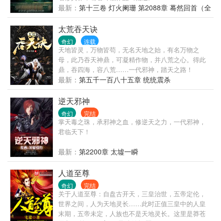
最新：
第十三卷 灯火阑珊 第2088章 蓦然回首（全
书完）
太荒吞天诀
奇幻
连载
天地皆灵，万物皆苟，无名天地之始，有名万物之
母，此乃吞天神鼎，可凝精作物，并八荒之心。得此
鼎，吞四海，容八荒……一代邪神，踏天之路！
最新：
第五千一百八十五章 统统震杀
逆天邪神
奇幻
完结
掌天毒之珠，承邪神之血，修逆天之力，一代邪神，
君临天下！
最新：
第2200章 太墟一瞬
人道至尊
奇幻
完结
关于人道至尊：自盘古开天，三皇治世，五帝定伦，
世界之间，人为天地灵长……此时正值三皇中的人皇
末期，五帝未定，人族也不是天地灵长。这里是莽苍