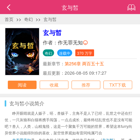
玄与皙
首页
>>
奇幻
>>
玄与皙
玄与皙
作者：
作无罪无知
奇幻
连载中
370 万字
最新章节：
第256章 两百五十五
最后更新：2026-08-05 09:17:27
阅读
收藏
推荐
TXT下载
玄与皙小说简介
睁开眼睛就是人贩子，呸，兽贩子，主角不是人了已经，乱世之中还在打
仗，一只灰狼和白猫将携手闯荡，一点点成长，最终终结乱世也不是没有可能
吧？兽人，人类，山精鬼怪，这是一个聚集千万可能的世界，希望这本furry向
异世界小说能得到你的喜欢，架空世界观如有雷同纯属巧合
作无罪无知
是一名出色的小说作者，他的作品包括：《
玄与皙
》、等，本