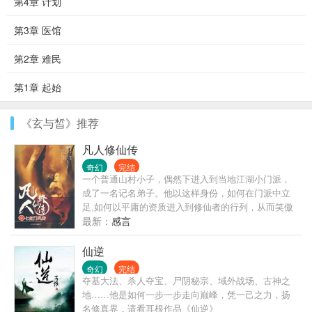
第4章 计划
第3章 医馆
第2章 难民
第1章 起始
《玄与皙》推荐
凡人修仙传
奇幻
完结
一个普通山村小子，偶然下进入到当地江湖小门派，
成了一名记名弟子。他以这样身份，如何在门派中立
足,如何以平庸的资质进入到修仙者的行列，从而笑傲
三界之中！
最新：
感言
仙逆
奇幻
完结
夺基大法、杀人夺宝、尸阴秘宗、域外战场、古神之
地……他是如何一步一步走向巅峰，凭一己之力，扬
名修真界，请看耳根作品《仙逆》