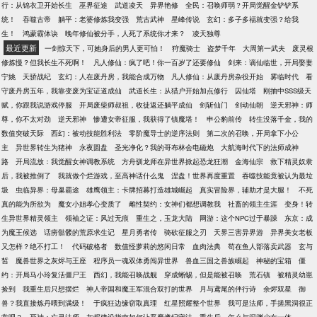
行：从锦衣卫开始长生
巫界征途
武道凌天
异界艳修
全民：召唤师弱？开局觉醒金铲铲系
统！
吞噬古帝
躺平：老婆修炼我变强
荒古武神
星峰传说
玄幻：多子多福就变强？给我
生！
鸿蒙霸体诀
晚年修仙被分手，人死了系统你才来？
凌天独尊
最近更新
一剑惊天下，可她身后的男人更可怕！
狩魔骑士
盗梦千年
大周第一武夫
废灵根
修炼慢？但我长生不死啊！
凡人修仙：疯了吧！你一百岁了还要修仙
剑来：谪仙临世，开局娶妻
宁姚
天骄战纪
玄幻：人在废丹房，我能合成万物
凡人修仙：从废丹房杂役开始
雾临时代
看
守废丹房五年，我靠变废为宝证道成仙
武道长生：从猎户开始加点修行
囚仙塔
刚抽中SSS级天
赋，你跟我说游戏停服
开局废柴师叔祖，收徒返还躺平成仙
剑斩仙门
剑动仙朝
逆天邪神：师
尊，你不太对劲
逆天邪神
惨遭女帝征服，我获得了镇魔塔！
申公豹前传
转生没落千金，我的
数值突破天际
西幻：被动技能胜利法
零阶魔导士的逆序法则
第二次的召唤，开局拿下小公
主
异世界转生为猪神
永夜圆盘
圣光净化？我的哥布林会电磁炮
大航海时代下的法师成神
路
开局流放：我觉醒女神调教系统
方舟驯龙师在异世界掀起恐龙狂潮
金海仙宗
救下精灵奴隶
后，我被推倒了
我就做个烂游戏，至高神话什么鬼
涅盘！世界再度重置
吞噬技能竟被认为最垃
圾
虫临异界：母巢霸途
雄鹰领主：卡牌招募打造雄城崛起
真实冒险界，辅助才是大腿！
不死
真的能为所欲为
魔女小姐孝心变质了
雌性契约：女神们都想调教我
社畜的领主生涯
变身！转
生异世界精灵领主
领袖之证：风过无痕
重生之，玉龙大陆
网游：这个NPC过于暴躁
东京：成
为魔王候选
话痨骷髅的荒原求生记
星月勇者传
骑砍征服之刃
天界三害异界游
异界美女老板
又怎样？绝不打工！
代码破格者
数值怪萝莉的悠闲日常
血肉法典
苟在鱼人部落卖武器
玄与
皙
魔兽世界之灰烬与王座
程序员一魂双体勇闯异世界
兽血三国之兽族崛起
神秘的宝箱
僵
约：开局马小玲复活僵尸王
西幻，我能召唤战舰
穿成蜥蜴，但是能被召唤
荒石镇
被精灵幼崽
捡到
我重生后只想摆烂
神人帝国和魔王军混合双打的世界
月与鸢尾的伴行诗
余烬双星
御
兽？我直接炼丹喂到满级！
于疯狂边缘窃取真理
红星照耀整个世界
我可是法师，手搓黑洞很正