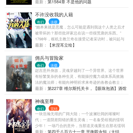
荒蛮的时代，妖神、邪神、天神，诸神林立，妖魔、
最新：
第1584章 不是他的问题
邪魔、天魔，群魔乱舞；万族并存，野蛮生长，统治
天下，而人皇已老，人族弱小，被当成祭牲和食
不许没收我的人籍
粮……这不是洪荒，而是狂野奔放的蛮荒！回归中国
奇幻
连载
古典神话，书写人族逆袭的蛮荒传奇，敬请阅读《人
“她本来就是恶魔，怎么可能是遇到我这个人类之后才
道至尊》！
被带坏的？那些批评家总在说一些很荒唐的东西。”
1798年，枢机主教兰奇在接受记者采访时，被问起与
那位流亡的魔族末裔公主的过往，以及近期魔族复苏
最新：
【米涅耳立绘】
的迹象，他表示： “我为扞卫世界和平做出了太多努
力，我很确信，魔族在她的带领下绝无复国可能。”
佣兵与冒险家
…… 1802年冬天，魔族复国成功。 【请根据以上材
奇幻
连载
料，指出导致魔族复国的主要战犯是谁，并说明为什
赵吉意外身故，灵魂穿越到了一个异世界。这个世界
么是兰奇。（10分）】 ——选自《帝国历史统考经典
有纷繁复杂的各种生灵，有能操控魔力成体系高效施
考题集》
法的魔法师；有能向神明祈求来奇迹的各教会教士；
有力战千军的高傲骑士。当然也有古怪的怪异；徘徊
最新：
第227章 维尔斯托关卡，【眼珠泡酒】酒馆
在荒野中的成群怪物；掀起灾祸的诡异魔兽。还有着
的大餐
同样势力广...
神魂至尊
奇幻
完结
一块浩瀚无垠的广阔大陆；一个波澜壮阔的璀璨时
代；一道阴差阳错的重生灵魂；一名备受歧视的懦弱
少年！ 一场巧合的意外，当那道灵魂重生在那名懦弱
少年体内时，开启了一段震古烁今的强者传说！ 从二
最新：
第四千八百六十一章 平衡即永恒（大结