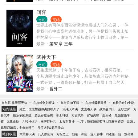
十一世纪穿越而来的卓文，能否在这奇诡波澜的大时
局）
代一步步走向巅峰……
间客
奇幻
完结
世界上有两件东西能够深深地震撼人们的心灵，一件
是我们心中崇高的道德准则，另一件是我们头顶上灿
烂的星空——康德当许乐从这行字上收回目光，第一
次真正看到尘埃后方那繁若芝麻的群星时，并没有被
最新：
第52章 三年
震撼，相反他怒了：大区天空外面的星星这么刺眼，
谁能受得了？天天被这些光晃着，只怕会变成矿道上
武神天下
那些被大灯照成痴呆的野猫！……间客
奇幻
完结
天生废武脉，十年傻子名，古老石碑，祖祠石棺。 一
个从边陲小城走出的少年，从修炼古老石碑内的神秘
一式开始，一路高歌狂飙，打造一片属于自己的天
下，挺身问剑，这一生，不弯腰！ 【激情，热血，红
最新：
番外二
颜，腹黑，扮猪吃老虎，一个都不会少，禹枫出品，
速度保证。】
-
-
-
-
玄与皙 作无罪无知
玄与皙全文阅读
玄与皙txt下载
玄与皙最新章节
好看的奇幻小说
站内强推
封总，太太想跟你离婚很久了
混沌天帝诀
太荒吞天诀
战场合同工
全职法师
万
界武尊
娱乐帝国系统
超级吞噬系统
军工科技
万古武帝
官场先锋
烟雨楼
最强超级学
霸
无敌血脉
九转神体诀
王牌特种兵
太古至尊神
七零：随军辣媳带飞大院暴富逆袭
反派：
截胡师姐后，主角崩溃了
斗罗大陆3龙王传说
经典收藏
太荒吞天诀
凡人修仙传
万相之王
仙逆
诛仙
逆天邪神
剑道第一仙
氪命修