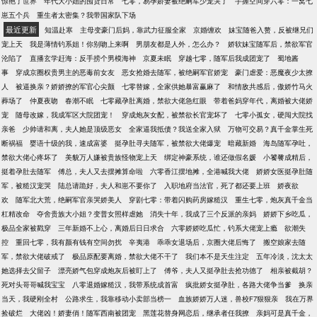
惊艳了世界
年代大小姐的囤货日常
七零，易孕娇妻被绝嗣军少宠哭了
手握空间穿六零：一窝七
崽五个兵
重生者太密集？我带国家队下场
最近更新
知温赴寒
主母变豪门后妈，靠武力征服全家
京婚缠欢
妹宝随爸入赘，反被继兄们
宠上天
我是薄情钓系姐！你别吻上来啊
男朋友都是人外，怎么办？
娇软妹宝随军后，禁欲军官
沦陷了
直播玄学赶海：反手捞个男模海神
京夏未眠
穿越七零，随军后我成团宠了
蜀地酱
事
穿成京圈权贵男主的恶毒前女友
恶女抢婚去随军，被绝嗣军官娇宠
豪门虐爱：恶魔夜少太撩
人
被逼换亲？娇娇撩的军官心尖颤
七零替嫁，全家供她暴富赢麻了
和情敌共感后，傲娇竹马火
葬场了
仲夏夜吻
春潮不眠
七零藏孕肚离婚，禁欲大佬急红眼
带着爸妈穿年代，离婚被大佬娇
宠
随母改嫁，我成军区大院团宠！
穿成炮灰女配，被禁欲长官宠坏了
七零小孤女，硬闯大院找
亲爸
少帅请和离，夫人她是顶级恶女
全家逼我抵债？我送全家入狱
万物可交易？真千金掌生死
断祸福
婴语十级的我，速成富婆
挺孕肚寻夫随军，被禁欲大佬爆宠
暗藏新婚
海岛随军孕吐，
禁欲大佬心疼坏了
美貌万人嫌被贵族怪物宠上天
绑定神豪系统，谁还做假名媛
小饕餮成精后，
挺着孕肚去随军
傅总，夫人又去摆摊算命啦
六零香江摆地摊，全港喊我大佬
娇娇女医挺孕肚随
军，被糙汉宠哭
陆总请跪好，夫人和崽不要你了
入职地府当法官，死了都还要上班
娇夜欲
欢
随军北大荒，绝嗣军官亲哭娇美人
穿剧七零：带着闪购药房嫁糙汉
重生七零，炮灰真千金当
杠精改命
夺舍贵族大小姐？变普女照样虐她
消失十年，我成了三个反派的亲妈
娇娇下乡吃瓜，
极品全家被戳穿
三年新婚不上心，离婚后日日求合
六零娇娇吃瓜忙，钓系大佬宠上瘾
欲潮失
控
重回七零，我有颜有钱有空间勿扰
辛夷港
乖乖女退场后，京圈大佬后悔了
搬空娘家去随
军，禁欲大佬破戒了
极品原配要离婚，禁欲大佬不干了
我们本不是天生注定
五年冷淡，沈太太
她选择去父留子
漂亮娇气包穿成炮灰后被盯上了
傅爷，夫人又挺孕肚去抢功德了
相亲被截胡？
死对头哥哥喊我宝宝
八零退婚嫁糙汉，我带系统成首富
疯批娇女挺孕肚，各路大佬争当爹
换亲
当天，我硬刚全村
公路求生，我靠移动小卖部当榜一
血族娇娇万人迷，兽校F7狠狠亲
我在万界
捡破烂
大佬凶！娇妻俏！随军西南被团宠
黑莲花替身网恋后，继承者任我撩
亲妈可是真千金，