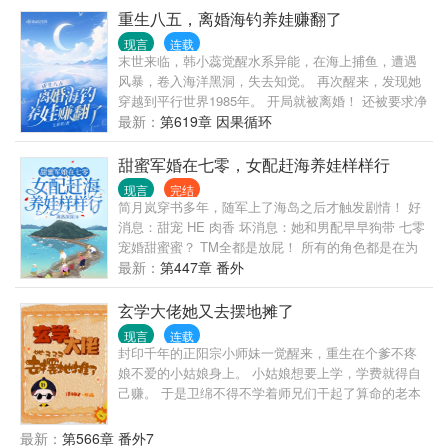
替下乡，这次她先下手给继妹报名下乡！ 她和渣爹后
重生八五，离婚海钓养娃赚翻了
妈斗智斗勇，谁知中途来了个高冷帅军官。 “你好，我
现言
连载
是你未婚夫，来和你结婚的。” …… 霍念平从军七
末世来临，韩小蕊觉醒水系异能，在海上捕鱼，遭遇
载，性格冷漠，是草原上的高冷之花，霍家人为他的
风暴，卷入海洋黑洞，失去知觉。 再次醒来，发现她
婚事操碎了心。 直到有天霍家收到了一封信，自称和
穿越到平行世界1985年。 开局就被离婚！ 还被要求净
霍念平有婚约，霍家人决定死马当活马医，让霍念平
身出户！ 想啥美事儿呢？ 韩小蕊是敢跟海洋猛兽干架
最新：
第619章 因果循环
去接未婚妻回家结婚。 霍念平出人意外地答应了。 他
的人，能怕出轨男和重男轻女的恶婆婆吗？ 离婚可
不结婚是因为他有读心异能，知道的越多就对人心越
以，孩子，房子，渔船，还有地，一样也不能少！ 否
甜蜜军婚在七零，女配赶海养娃样样行
绝望。 他没有结婚的想法，直到遇见他未曾谋面的未
则谁也别想好！ 顺利离婚之后，韩小蕊把在外打工的
婚妻。 真香定律可能会迟到，但永远都不会缺席！
现言
完结
妹妹接过来，帮她带孩子。 她利用水系异能，在海上
简月岚穿书多年，随军上了海岛之后才触发剧情！ 好
钓鱼、捕鱼。 红鲷鱼爆仓！ 大龙虾爆仓！ 大黄鱼，
消息：甜宠 HE 肉香 坏消息：她和男配早早狗带 七零
小黄鱼爆仓！ 大青蟹、梭子蟹爆仓！ …… 每次都是
宠婚甜蜜蜜？ TM全都是放屁！ 所有的角色都是在为
空船而出，爆仓而回，成了远近有名的“海王”。 不时
男女主炖肉做铺垫！ 没有剧情简月岚就创造剧情，为
最新：
第447章 番外
地还用渔网捞上来外国偷偷放下的勘探器，不仅得奖
了改写结局她绞尽脑汁。 幸好男人懂事，工资全交、
金，还能得表扬，评先进。 来自特殊部门的叶峰，在
家务全包。 她拳打泰迪男主，脚踢无脑女主，赶海养
玄学大佬她又去摆地摊了
执行任务的时候，得到韩小蕊的帮助，对经常捡到勘
娃，刺绣养家，一路逆袭重回巅峰！ 简而言之：这是
现言
连载
探器的韩小蕊很好奇。 这一好奇，就开始调查，越查
一个穿书女随军生娃养娃和男人亲亲爱爱，最后重回
封印千年的正阳宗小师妹一觉醒来，重生在个爹不疼
就越好奇，然后就陷进去，不可自拔，非韩小蕊不
大师宝座的故事。
娘不爱的小姑娘身上。 小姑娘想要上学，学费就得自
娶。
己赚。 于是卫绵不得不学着师兄们干起了算命的老本
行。 一日三卦，一卦一千。 “大师，我想给女儿算算
姻缘。” 卫绵：“你女儿现在养着个小白脸，比她小九
最新：
第566章 番外7