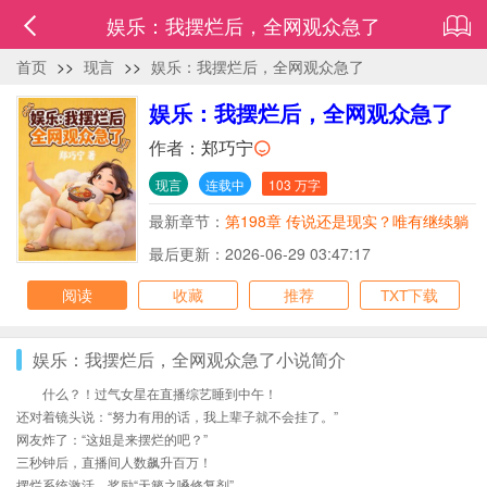
娱乐：我摆烂后，全网观众急了
首页
>>
现言
>>
娱乐：我摆烂后，全网观众急了
娱乐：我摆烂后，全网观众急了
作者：
郑巧宁
现言
连载中
103 万字
最新章节：
第198章 传说还是现实？唯有继续躺
平！
最后更新：2026-06-29 03:47:17
阅读
收藏
推荐
TXT下载
娱乐：我摆烂后，全网观众急了小说简介
什么？！过气女星在直播综艺睡到中午！
还对着镜头说：“努力有用的话，我上辈子就不会挂了。”
网友炸了：“这姐是来摆烂的吧？”
三秒钟后，直播间人数飙升百万！
摆烂系统激活，奖励“天籁之嗓修复剂”