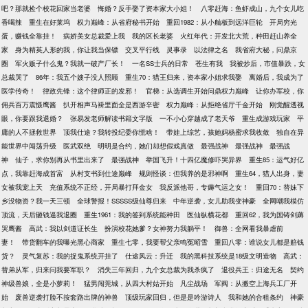
吧？那就捡个校花回家当老婆
悔婚？反手娶了资本家大小姐！
八零赶海：鱼虾成山，九个女儿吃
香喝辣
重生在好莱坞
权力巅峰：从省府秘书开始
重回1982：从小舢板到远洋巨轮
开局穷光
蛋，赚钱全靠挂！
病娇美女总裁爱上我
我的区长老婆
火红年代：开发北大荒，种田赶山养全
家
身为精英人形的我，你让我当保镖
交叉平行线
灵事录
以法律之名
我省府大秘，问鼎京
圈
军火贩子什么鬼？我就一破产厂长！
一名SS士兵的日常
苍生有我
我被炒后，市值暴跌，女
总裁哭了
86年：我五个嫂子没人照顾
重生70：猎王归来，资本家小姐求我娶
离婚后，我成为了
医学传奇！
律政先锋：这个律师正的发邪！
官梯：从选调生开始问鼎权力巅峰
让你办军校，你
佣兵百万震慑鹰酱
扒开相声马褂里面全是西游辛密
权力巅峰：从拒绝省厅千金开始
刚觉醒透视
眼，你要跟我退婚？
张易发老师解读书籍文字版
一不小心穿越成了老天爷
重生成游戏玩家
平
庸的人不拯救世界
顶我仕途？我转投纪委你慌啥！
带娃上综艺，孩她妈杨蜜求我收敛
独自在异
能世界中闯荡升级
医武双绝
明明是合约，她们却想假戏真做
最强战神
最强战神
最强战
神
仙子，求你别再从书里出来了
最强战神
举国飞升！十四亿魔修吓哭异界
重生85：运气好亿
点，我靠赶海成首富
从村支书到仕途巅峰
规则怪谈：但我养的是邪神啊
重生64，猎人出身，妻
女被我宠上天
充值系统不正经，开局暴打拜金女
我反派他哥，专薅气运之女！
重回70：替妹下
乡没物资？我一天三顿
全球警报！SSSSS级仙尊归来
中年逆袭，女儿助我变神豪
全网嘲我模仿
顶流，天后砸钱逼我退圈
重生1961：我的签到系统能种田
医仙纵横花都
重回62，我为国铸剑薅
哭鹰酱
高武：我以剑道证长生
扮演校花她爹？女神努力我躺平！
御兽：全网看我暴虐前
妻！
带货翻车的我曝光黑心商家
重生七零，我要帮父亲鸣冤昭雪
重回八零：谁说女儿都是赔钱
货？
灵气复苏：我的捉鬼系统开挂了
仕途风云：升迁
我的黑科技系统是18级文明造物
高武：
替弟从军，归来问我要军职？
消失三年回归，九个女总裁为我杀疯了
退役兵王：归途无名
契约
神级兽娘，全是小萝莉！
猛男闯莞城，从四大村姑开始
凡尘战场
军阀：从搬空上海兵工厂开
始
废兽逆袭打脸不按套路出牌的神兽
顶级玩家回归，但是是吟游诗人
我和她的合租条约
神豪