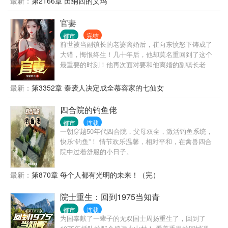
最新：
第2166章 田纳西的艾玛
官妻
都市
完结
前世被当副镇长的老婆离婚后，崔向东愤怒下铸成了
大错，悔恨终生！几十年后，他却莫名重回到了这个
最重要的时刻！他再次面对要和他离婚的副镇长老
婆，这次，他会怎么做？
最新：
第3352章 秦袭人决定成全慕容家的七仙女
四合院的钓鱼佬
都市
连载
一朝穿越50年代四合院，父母双全，激活钓鱼系统，
快乐“钓鱼”！ 情节欢乐温馨，相对平和，在禽兽四合
院中过着舒服的小日子。
最新：
第870章 每个人都有光明的未来！（完）
院士重生：回到1975当知青
都市
连载
为国奉献了一辈子的无双国士周扬重生了，回到了