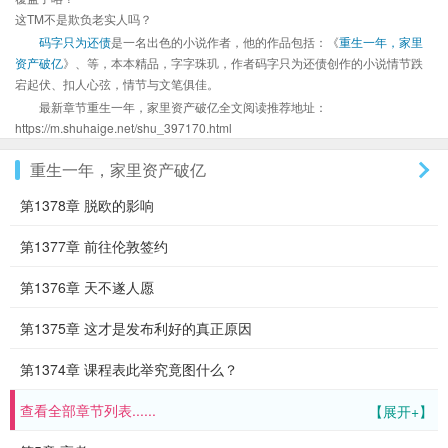
这TM不是欺负老实人吗？
码字只为还债
是一名出色的小说作者，他的作品包括：《
重生一年，家里
资产破亿
》、等，本本精品，字字珠玑，作者码字只为还债创作的小说情节跌
宕起伏、扣人心弦，情节与文笔俱佳。
最新章节重生一年，家里资产破亿全文阅读推荐地址：
https://m.shuhaige.net/shu_397170.html
重生一年，家里资产破亿
第1378章 脱欧的影响
第1377章 前往伦敦签约
第1376章 天不遂人愿
第1375章 这才是发布利好的真正原因
第1374章 课程表此举究竟图什么？
查看全部章节列表......
【展开+】