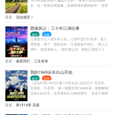
1975年插队的那个偏远小山村！ 看着手里的回城调
令，这一世他没有犹豫，直接将调令撕得粉碎！ 前世
的他猪油蒙心，为了回城抛弃妻女，眼睁睁的看着李
幼薇母女蒙难惨死。 重活一世，周扬只想老婆孩子热
最新：
完结感言！
炕头，宠妻宠女无度！ 偶尔，顺便调教一下这个野蛮
的时代！
西南风云：三十年江湖往事
都市
连载
江湖是什么？或许有人说，江湖不是打打杀杀，是人
情世故，错了，我告诉你，江湖是身不由己。 既入江
湖中，便是薄命人。 我叫楚山河，身处江湖近三十
年，做过小弟，办过大哥，远走边境临沧对峙过亡命
徒，也曾在声势巅峰之时，整个西南无人争锋。 也曾
最新：
诸君同行，三生有幸
锒铛入狱，三进三出，还完自己所有罪孽。 这是我的
故事，也是一个老江湖混子的回忆录，自白书。
我的1949从长白山开始
都市
完结
（赶山打猎+年代大事+日常生活+过好日子 无空间、
无系统、不圣母） 谢一城重生到1949年初，刚刚解放
没多久的东北，安东省长白山林村落中。 在这个物资
贫瘠百废待兴、山珍无数的年代，整个长白山成了家
中猎场。 脑袋大的猴头菇，千年成形的人参娃娃，满
最新：
第1514章 见面
山遍野的榛蘑山里红野核桃。 香嫩可口的飞龙，看到
人走不动道的傻狍子，松树林成群的灰贼。 数百斤的