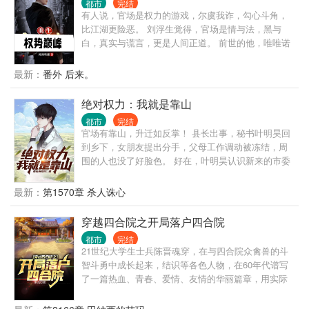
都市
完结
有人说，官场是权力的游戏，尔虞我诈，勾心斗角，
比江湖更险恶。 刘浮生觉得，官场是情与法，黑与
白，真实与谎言，更是人间正道。 前世的他，唯唯诺
诺，一心求稳，却遭人陷害，郁郁而终。 重活一世，
他早已洞悉官场，青云之路尽在眼中，挡我者，必将
最新：
番外 后来。
万劫不复！
绝对权力：我就是靠山
都市
完结
官场有靠山，升迁如反掌！ 县长出事，秘书叶明昊回
到乡下，女朋友提出分手，父母工作调动被冻结，周
围的人也没了好脸色。 好在，叶明昊认识新来的市委
书记，他从最底层开始，抓住每一个机会，一步一步
往上爬，终于成为别人眼中的靠山。 山高人为峰，且
最新：
第1570章 杀人诛心
看小人物弄潮新时代！
穿越四合院之开局落户四合院
都市
完结
21世纪大学生士兵陈晋魂穿，在与四合院众禽兽的斗
智斗勇中成长起来，结识等各色人物，在60年代谱写
了一篇热血、青春、爱情、友情的华丽篇章，用实际
行动为自己、为朋友、为爱人、为国家走出了自己的
路。