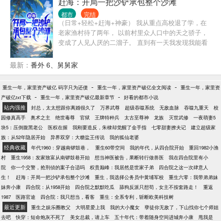
赶海：开局一把沙铲承包整个沙滩
野猪，如山般的黑瞎子，舔一口就能吓死人的山神
都市
完结
爷。 还有那民间流传已久的五大仙，黑水白山，尽在
（日常+轻松+赶海+神豪） 我从重点高校退了学，在
此间！
老家渔村待了两年， 以前村里众人口中的天之骄子，
变成了人见人厌的二溜子。 直到有一天我发现我能看
到自己的运气值，而且还能从一个虚拟的屏幕中兑换
赶海工具。 从此，我的人生就像开了挂。 一把沙铲，
最新：
番外 6、舅舅家
轻松日入数千； 一把铁锹，我居然挖到了一桶的黄油
蟹； 一支鱼竿在手，我感觉我承包了大海，属于自己
-
-
重生一年，家里资产破亿 码字只为还债
重生一年，家里资产破亿全文阅读
重生一年，家里资
的大海，大黄花、大红斑… 简介无力，请看正文。
-
-
产破亿txt下载
重生一年，家里资产破亿最新章节
好看的都市小说
站内强推
封总，太太想跟你离婚很久了
万界武尊
超级吞噬系统
无敌血脉
吞噬九重天
校
园修真高手
奥术之主
绝世毒尊
官狱
王牌特种兵
太古至尊神
龙族
灭世武修
一夜萌妻5
块5：压倒腹黑老公
医权在握
我刚要造反，朱棣却觉醒了金手指
七零甜妻撩夫记
建立超级家
族：从52年隐居开始
异界双穿：大糖盐王传说
我的狐仙老婆
经典收藏
年代1960：穿越南锣鼓巷，
重生60带空间
我的年代，从四合院开始
重回1982小渔
村
重生1958：发家致富从南锣鼓巷开始
想当神医被告，果断转行做兽医
我在四合院里有小
院
你一个交警，抢刑侦的案子合适吗
权贵巅峰：我居然是世家子弟
四合院之这一次肆意人
生！
赶海：开局一把沙铲承包整个沙滩
重生，我选择公务员中黄埔军校
重生六零：我带弟弟妹
妹奔小康
四合院：从1958开始
四合院之默默吃瓜
舔狗反派只想苟，女主不按套路走！
重返
1987
医路官途
四合院：我只想当，看客
重生：全系专利，斩断欧美科技树
最近更新
重生之娱乐圈教父
大明星爱上我
我的大小魔女
孽徒你无敌了，下山找你七个师姐
去吧
快穿：短命炮灰不死了
美女总裁，请上车
五十年代：带着随身空间进城奔小康
甩我是