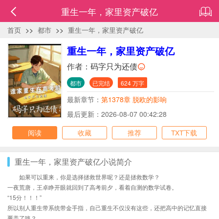
重生一年，家里资产破亿
首页
>>
都市
>>
重生一年，家里资产破亿
重生一年，家里资产破亿
作者：
码字只为还债
都市
已完结
624 万字
最新章节：
第1378章 脱欧的影响
最后更新：2026-08-07 00:42:28
阅读
收藏
推荐
TXT下载
重生一年，家里资产破亿小说简介
如果可以重来，你是选择拯救世界呢？还是拯救数学？
一夜荒唐，王卓睁开眼就回到了高考前夕，看着自测的数学试卷。
“15分！！！”
所以别人重生带系统带金手指，自己重生不仅没有这些，还把高中的记忆直接
覆盖了咯？