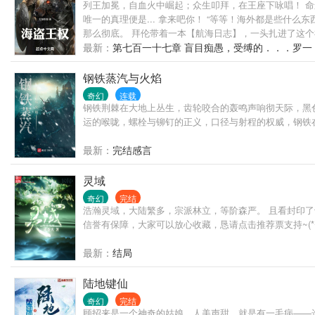
列王加冕，自血火中崛起；众生叩拜，在王座下咏唱！ 
唯一的真理便是... 拿来吧你！ “等等！海外都是些什
那么彻底。 拜伦带着一本【航海日志】，一头扎进了这个
【王权铁律·海盗法典】威压七海，加冕【狂猎：噬血的暴
最新：
第七百一十七章 盲目痴愚，受缚的．．．罗一
钢铁蒸汽与火焰
奇幻
连载
钢铁荆棘在大地上丛生，齿轮咬合的轰鸣声响彻天际，黑
运的喉咙，螺栓与铆钉的正义，口径与射程的权威，钢铁
最新：
完结感言
灵域
奇幻
完结
浩瀚灵域，大陆繁多，宗派林立，等阶森严。 且看封印
信誉有保障，大家可以放心收藏，恳请点击推荐票支持~(*^__
最新：
结局
陆地键仙
奇幻
完结
顾招来是一个神奇的姑娘，人美声甜，就是有一毛病——