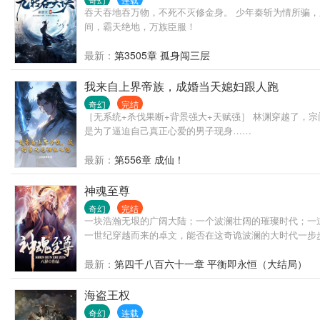
吞天吞地吞万物，不死不灭修金身。 少年秦斩为情所骗
间，霸天绝地，万族臣服！
最新：
第3505章 孤身闯三层
我来自上界帝族，成婚当天媳妇跟人跑
奇幻
完结
［无系统+杀伐果断+背景强大+天赋强］ 林渊穿越了，
是为了逼迫自己真正心爱的男子现身……
最新：
第556章 成仙！
神魂至尊
奇幻
完结
一块浩瀚无垠的广阔大陆；一个波澜壮阔的璀璨时代；一
一世纪穿越而来的卓文，能否在这奇诡波澜的大时代一步
最新：
第四千八百六十一章 平衡即永恒（大结局）
海盗王权
奇幻
连载