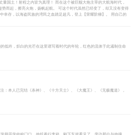
丈量国土！射程之内皆为真理！ 而在这个被巨舰大炮主宰的大航海时代，
凡人趁势而起，擦亮火炮，扬帆起航。 可这个时代虽然已经变了，却又没有变得
战争中幸存，以海盗民族的湾民之血踏足超凡，登上【荣耀阶梯】。 用自己的
的船长！
琐的低吟，炽白的光芒在这里谱写着时代的年轮，红色的流体于此遏制住命
 注：本人已完结《杀神》、《十方天士》、《大魔王》、《无极魔道》，
下学期开学的校门口，他托着行李箱，刚下车就看见了，旁边那位与他撞