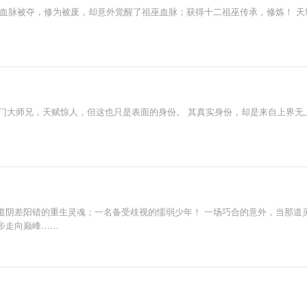
，血脉被夺，修为被废，却意外觉醒了祖巫血脉；获得十二祖巫传承，修炼！ 
宗门大师兄，天赋惊人，但这也只是表面的身份。 其真实身份，却是来自上界
道阴差阳错的重生灵魂；一名备受歧视的懦弱少年！ 一场巧合的意外，当那道
步走向巅峰……