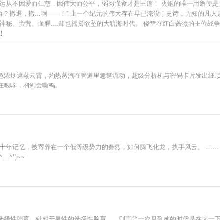
命运从不因爱而仁慈，因伟大而公平，弱肉强食才是王道！ 火炮的唯一用途便是
么东西？撤退，撤...啊——！” 上一个纪元的伟大存在早已淹没于史诗，无知的
神秘、蛮荒、血腥....却也摇摇欲坠的大航海时代。 侥幸在红白蔷薇的王位
风之王】。 直到这时他才发现，这个即将沉没的蔚蓝世界，或许需要一位...新
！
色浓烟遮蔽云霄，灼热蒸汽在管道里急速流动，超级分析机与密码卡片发出细
在咆哮，利剑会嘶鸣。
了十年记忆，被寄养在一个低等级势力的秦烈，如何腾飞化龙，执手风云。 ……
^*)~~
选择性脸盲。针对于男性的选择性脸盲……则言第一次见到她的时候是在大一