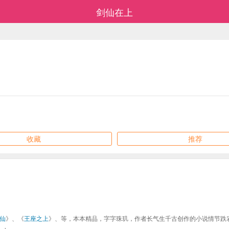
剑仙在上
收藏
推荐
仙
》、《
王座之上
》、等，本本精品，字字珠玑，作者长气生千古创作的小说情节跌