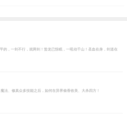
摆不平的，一剑不行，就两剑！蛰龙已惊眠，一吼动千山！圣血在身，剑道在
、魔法、修真众多技能之后，如何在异界偷香收美、大杀四方！