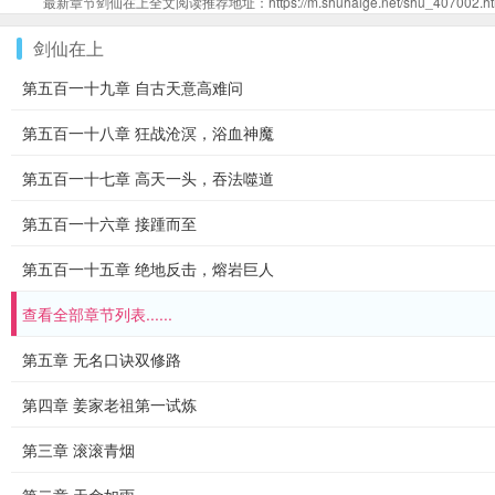
最新章节剑仙在上全文阅读推荐地址：https://m.shuhaige.net/shu_407002.ht
剑仙在上
第五百一十九章 自古天意高难问
第五百一十八章 狂战沧溟，浴血神魔
第五百一十七章 高天一头，吞法噬道
第五百一十六章 接踵而至
第五百一十五章 绝地反击，熔岩巨人
查看全部章节列表......
第五章 无名口诀双修路
第四章 姜家老祖第一试炼
第三章 滚滚青烟