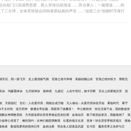
还在校门口高调秀恩爱，两人穿情侣装报道……而当事人，一脸懵逼……则
了三分球，全体育馆就会回响着那姑娘的声音……“远投三分”他顿时浑身打
，脑子里全是……远投三分…他感觉自己被小妖精迷了魂……这是一个高冷
领导后，我一路飞升
史上最强炼气期
官路之谁与争锋
美丽的圌山传
官场之绝对权力
黑暗无
辰诀
鸿蒙霸体诀
九天斩神诀
炼神鼎
九鼎记
人在中世纪，抽卡升爵
舌尖上的霍格沃茨
混
姚
天骄战纪
玄幻：人在废丹房，我能合成万物
凡人修仙：从废丹房杂役开始
雾临时代
看守
你不太对劲
逆天邪神
惨遭女帝征服，我获得了镇魔塔！
申公豹前传
转生没落千金，我的数值突
觉醒女神调教系统
方舟驯龙师在异世界掀起恐龙狂潮
金海仙宗
救下精灵奴隶后，我被推倒了
我
小姐孝心变质了
雌性契约：女神们都想调教我
社畜的领主生涯
变身！转生异世界精灵领主
领袖
破格者
数值怪萝莉的悠闲日常
血肉法典
苟在鱼人部落卖武器
玄与皙
魔兽世界之灰烬与王