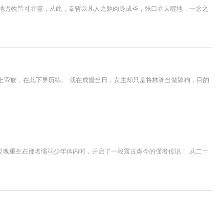
天地万物皆可吞噬，从此，秦斩以凡人之躯肉身成圣，张口吞天噬地，一念之
无上帝族，在此下界历练。 就在成婚当日，女主却只是将林渊当做舔狗，目的
灵魂重生在那名懦弱少年体内时，开启了一段震古烁今的强者传说！ 从二十