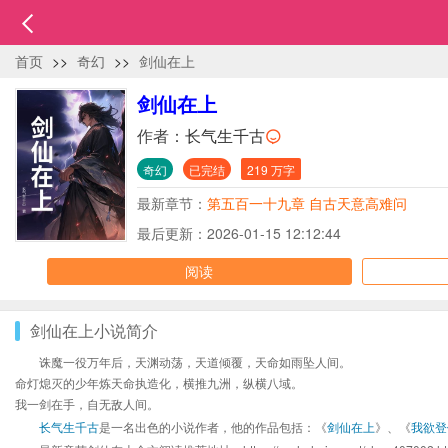
首页
>>
奇幻
>>
剑仙在上
剑仙在上
作者：
长气生千古
奇幻
已完结
219 万字
最新章节：
第五百一十九章 自古天意高难问
最后更新：2026-01-15 12:12:44
阅读
剑仙在上小说简介
诛魔一役万年后，天渊动荡，天道倾覆，天命如雨坠人间。
命灯熄灭的少年炼天命执造化，横推九洲，纵横八域。
我一剑在手，自无敌人间。
长气生千古
是一名出色的小说作者，他的作品包括：《
剑仙在上
》、《
我欲登