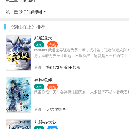
第二章 天命如雨
第一章 这是谁的葬礼？
《剑仙在上》推荐
武道凌天
奇幻
完结
2596022武道世界强者为尊！拳，权相连，强者制定
身，踩着万界天才崛起，不服就战，这就是不一样的道！
最新：
第6173章 翻不起浪
异界艳修
奇幻
完结
武圣你很牛叉？各类魔法砸死你！人多就了不起？看我召
最新：
大结局终章
九转吞天诀
奇幻
连载