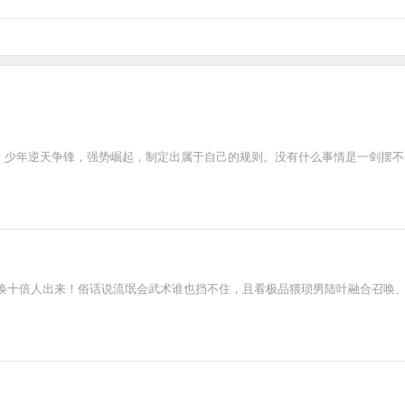
规则！少年逆天争锋，强势崛起，制定出属于自己的规则。没有什么事情是一剑
唤十倍人出来！俗话说流氓会武术谁也挡不住，且看极品猥琐男陆叶融合召唤