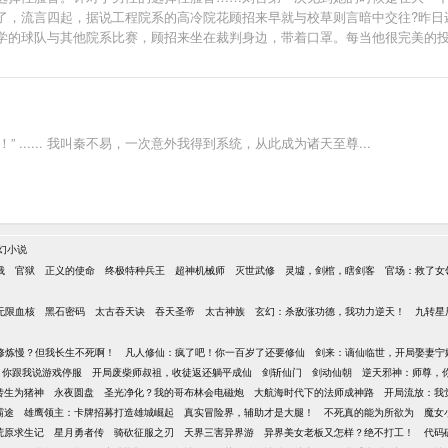
了，流言四起，据说工程院系的高冷院花顾招来早就与校草则言暗中交往?昨日
学的球队与其他院系比赛，顾招来坐在裁判身边，带着口罩。每当他很完美的投
整个体育馆……充满着远投三分……则言打完球就觉得自己魔怔了，夜不能寐
文欢快
 ...... 我叫秦不易，一次意外我得到系统，从此成为诸天至尊...
幻小说
俄
官狱
正义的使命
终极特种兵王
超神机械师
灭世武修
灵墟，剑棺，瞎剑客
官场：救了女
无限血核
黑石密码
太古吞天诀
吞天圣帝
太古神族
玄幻：杀敌涨功德，我功力逆天！
九转星
修炼慢？但我长生不死啊！
凡人修仙：疯了吧！你一百岁了还要修仙
剑来：谪仙临世，开局娶妻宁
，你跟我说游戏停服
开局废柴师叔祖，收徒返还躺平成仙
剑斩仙门
剑动仙朝
逆天邪神：师尊，
转生为猪神
永夜圆盘
圣光净化？我的哥布林会电磁炮
大航海时代下的法师成神路
开局流放：我
霸途
雄鹰领主：卡牌招募打造雄城崛起
真实冒险界，辅助才是大腿！
不死真的能为所欲为
魔女
荒原求生记
星月勇者传
骑砍征服之刃
天界三害异界游
异界美女老板又怎样？绝不打工！
代码