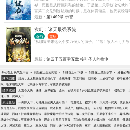
衫，而且是从帽撞到鞋的姑娘。于是第二天学校论坛就炸
言第二次见到这姑娘的时候，是在体育馆里，他代表经济
了个哆嗦，这声音可真要人命啊，于是他越打越勇，让这
最新：
第1492章 示警
声甜的厌世妹子与人前显贵人后忠犬的高级男神的故事全
玄幻：诸天最强系统
奇幻
完结
“从哪冒出来这么个实力强大的疯子。” “逃！敌人不可力敌！”
最新：
第四千五百零五章 接引圣人的推测
-
-
-
-
剑仙在上 长气生千古
剑仙在上全文阅读
剑仙在上txt下载
剑仙在上最新章节
好看的奇
站内强推
封总，太太想跟你离婚很久了
全职法师
军工科技
烟雨楼
人族镇守使
奋斗在沙
限
明末钢铁大亨
七零嫁不育军官，军嫂多胎被宠翻
经典收藏
太荒吞天诀
诛仙
巫界征途
全民：召唤师弱？开局觉醒金铲铲系统！
召唤万岁
沌天尊
武神天下
最近更新
一剑惊天下，可她身后的男人更可怕！
狩魔骑士
盗梦千年
大周第一武夫
废灵根
废丹房五年，我靠变废为宝证道成仙
武道长生：从猎户开始加点修行
囚仙塔
刚抽中SSS级天赋
破天际
西幻：被动技能胜利法
零阶魔导士的逆序法则
第二次的召唤，开局拿下小公主
异世界
就做个烂游戏，至高神话什么鬼
涅盘！世界再度重置
吞噬技能竟被认为最垃圾
虫临异界：母巢
之证：风过无痕
重生之，玉龙大陆
网游：这个NPC过于暴躁
东京：成为魔王候选
话痨骷髅的